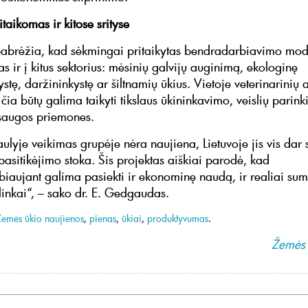
taikomas ir kitose srityse
pabrėžia, kad sėkmingai pritaikytas bendradarbiavimo mode
tas ir į kitus sektorius: mėsinių galvijų auginimą, ekologinę
stę, daržininkystę ar šiltnamių ūkius. Vietoje veterinarinių 
čia būtų galima taikyti tikslaus ūkininkavimo, veislių parin
saugos priemones.
ulyje veikimas grupėje nėra naujiena, Lietuvoje jis vis dar 
 pasitikėjimo stoka. Šis projektas aiškiai parodė, kad
iaujant galima pasiekti ir ekonominę naudą, ir realiai sum
linkai“, – sako dr. E. Gedgaudas.
Žemės ūkio naujienos
,
pienas
,
ūkiai
,
produktyvumas
.
Žemės 