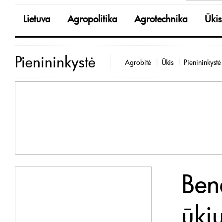
Lietuva
Agropolitika
Agrotechnika
Ūkis
Pienininkystė
Agrobitė
Ūkis
Pienininkystė
Ben
ūkiu