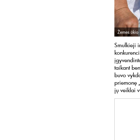
Žemės ūkio 
Smulkieji i
konkurenci
įgyvendint
taikant b
buvo vykd
priemonę „
jų veiklai v