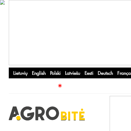
Lietuvių
English
Polski
Latviešu
Eesti
Deutsch
França