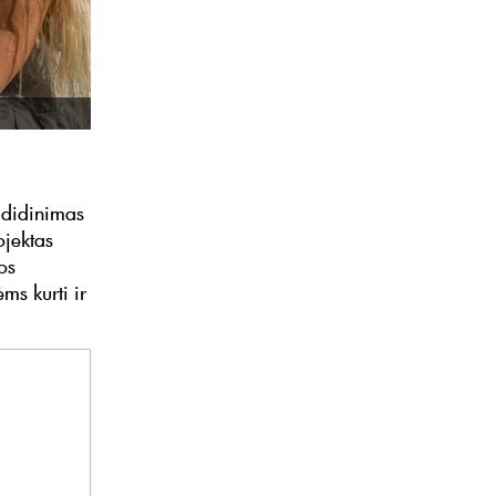
 didinimas
jektas
os
ms kurti ir