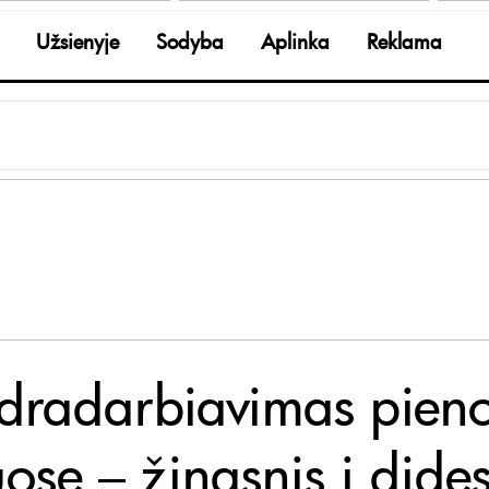
Užsienyje
Sodyba
Aplinka
Reklama
dradarbiavimas pien
ose – žingsnis į dide