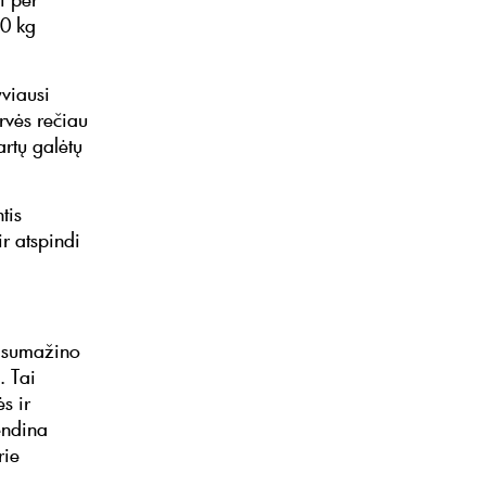
10 kg
yviausi
rvės rečiau
artų galėtų
tis
ir atspindi
r sumažino
. Tai
s ir
endina
rie