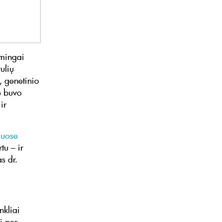
šmingai
ulių
, genetinio
e buvo
ir
iuose
tu – ir
s dr.
nkliai
i per