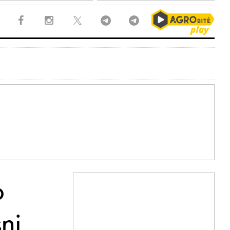
o
snį