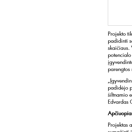
Projekto ti
padidinti 
skaičiaus. 
potencialo
įgyvendinto
parengtos 
„Įgyvendin
padidėjo p
šiltnamio e
Edvardas 
Apčiuopia
Projektas 
sumažinti 