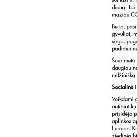
dieną. Tai
mažiau CO
Be to, pas
gyvuliai, 
sirgo, pag
padidėti n
Šiuo metu 
daugiau nei
milžinišką 
Socialinė i
Veikdami g
antibiotikų
prisidėjo 
aplinkos a
Europos Ko
žiedinės b