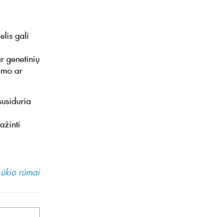
lis gali
ar genetinių
kimo ar
susiduria
ažinti
ūkio rūmai