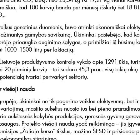
 reiškia, kad 100 karvių banda per mėnesį išskirtų net 18 8
₂.
itelkus genetinius duomenis, buvo atrinkti ekonomiškai efekt
mažinantys gamybos savikainą. Ūkininkai pastebėjo, kad ka
erėjo prieauglio auginimo sąlygos, o primilžiai iš būsimų k
et 1000–1500 litrų per laktaciją.
Lietuvoje produktyvumo kontrolę vykdo apie 1291 ūkis, turin
 20 pieninių karvių – tai sudaro 45,3 proc. visų tokių ūkių 
potencialą tvariai pertvarkyti sektorių.
r viešoji nauda
rupėje, ūkininkai ne tik pagerino veiklos efektyvumą, bet i
 vartojimą, mastito sukeltus nuostolius bei pieno praradimus
prie aukštesnės kokybės produkcijos, geresnės gyvūnų gerovė
psaugos. Projekto viešoji nauda ypač reikšminga – jis įgyv
misijos „Žaliojo kurso“ tikslus, mažina ŠESD ir prisideda p
ioekonomikos stiprinimo.