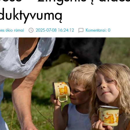
duktyvumą
ės ūkio rūmai
2025-07-08 16:24:12
Komentarai:
0