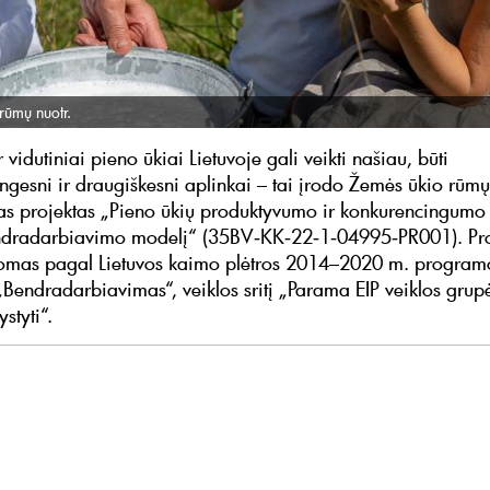
rūmų nuotr.
r vidutiniai pieno ūkiai Lietuvoje gali veikti našiau, būti
ngesni ir draugiškesni aplinkai – tai įrodo Žemės ūkio rūmų
as projektas „Pieno ūkių produktyvumo ir konkurencingumo
endradarbiavimo modelį“ (35BV‑KK‑22‑1‑04995‑PR001). Pro
omas pagal Lietuvos kaimo plėtros 2014–2020 m. program
Bendradarbiavimas“, veiklos sritį „Parama EIP veiklos grupė
ystyti“.