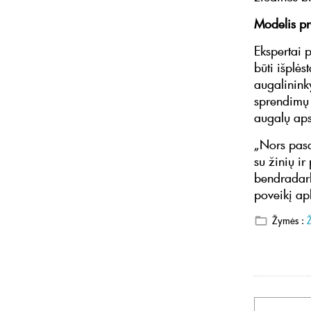
Modelis pri
Ekspertai 
būti išplės
augalininky
sprendimų 
augalų ap
„Nors pasa
su žinių ir
bendradarb
poveikį ap
Žymės :