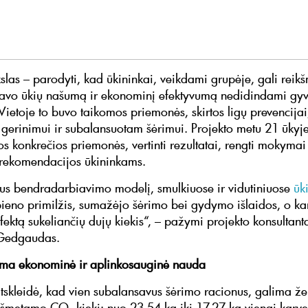
kslas – parodyti, kad ūkininkai, veikdami grupėje, gali reik
savo ūkių našumą ir ekonominį efektyvumą nedidindami gyv
Vietoje to buvo taikomos priemonės, skirtos ligų prevencijai
 gerinimui ir subalansuotam šėrimui. Projekto metu 21 ūkyj
s konkrečios priemonės, vertinti rezultatai, rengti mokymai 
rekomendacijos ūkininkams.
us bendradarbiavimo modelį, smulkiuose ir vidutiniuose
ūk
ieno primilžis, sumažėjo šėrimo bei gydymo išlaidos, o kar
fektą sukeliančių dujų kiekis“, – pažymi projekto konsultanta
Gedgaudas.
ma ekonominė ir aplinkosauginė nauda
atskleidė, kad vien subalansavus šėrimo racionus, galima že
išmetamo CO₂ kiekį: nuo 23,54 kg iki 17,27 kg vienai karve