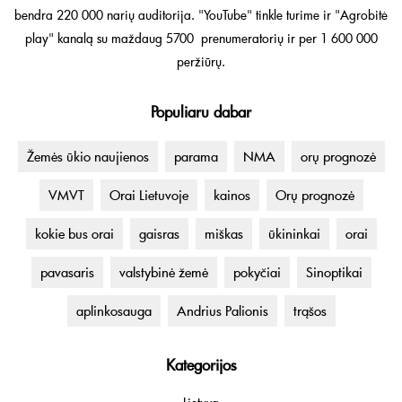
bendra 220 000 narių auditorija. "YouTube" tinkle turime ir "Agrobitė
play" kanalą su maždaug 5700 prenumeratorių ir per 1 600 000
peržiūrų.
Populiaru dabar
Žemės ūkio naujienos
parama
NMA
orų prognozė
VMVT
Orai Lietuvoje
kainos
Orų prognozė
kokie bus orai
gaisras
miškas
ūkininkai
orai
pavasaris
valstybinė žemė
pokyčiai
Sinoptikai
aplinkosauga
Andrius Palionis
trąšos
Kategorijos