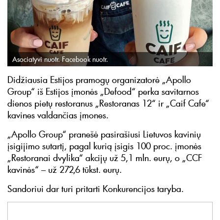
Asociatyvi nuotr. Facebook nuotr.
Didžiausia Estijos pramogų organizatorė „Apollo
Group“ iš Estijos įmonės „Defood“ perka savitarnos
dienos pietų restoranus „Restoranas 12“ ir „Caif Cafe“
kavines valdančias įmones.
„Apollo Group“ pranešė pasirašiusi Lietuvos kavinių
įsigijimo sutartį, pagal kurią įsigis 100 proc. įmonės
„Restoranai dvylika“ akcijų už 5,1 mln. eurų, o „CCF
kavinės“ – už 272,6 tūkst. eurų.
Sandoriui dar turi pritarti Konkurencijos taryba.