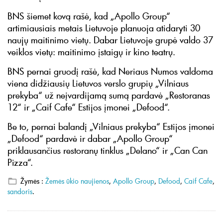
BNS šiemet kovą rašė, kad „Apollo Group“
artimiausiais metais Lietuvoje planuoja atidaryti 30
naujų maitinimo vietų. Dabar Lietuvoje grupė valdo 37
veiklos vietų: maitinimo įstaigų ir kino teatrų.
BNS pernai gruodį rašė, kad Neriaus Numos valdoma
viena didžiausių Lietuvos verslo grupių „Vilniaus
prekyba“ už neįvardijamą sumą pardavė „Restoranas
12“ ir „Caif Cafe“ Estijos įmonei „Defood“.
Be to, pernai balandį „Vilniaus prekyba“ Estijos įmonei
„Defood“ pardavė ir dabar „Apollo Group“
priklausančius restoranų tinklus „Delano“ ir „Can Can
Pizza“.
Žymės :
Žemės ūkio naujienos
,
Apollo Group
,
Defood
,
Caif Cafe
,
sandoris
.