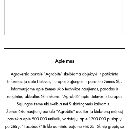
Apie mus
Agroverslo portale "Agrobitė" skelbiama objektyvi ir patikrinta
informacija apie Lietuvos, Europos Sąjungos ir pasaulio žemės ūkį.
Informuojame apie žemės ūkio technikos naujienas, parodas ir
renginius, aktualius ūkininkams. "Agrobitė" apie Lietuvos ir Europos
Sąjungos žemė ūkį skelbia net 9 skirtingomis kalbomis.
Žemės ūkio naujienų portalo "Agrobitė" auditorija kiekvieną mėnesį
pasiekia apie 500 000 unikalių vartotojų, apie 1700 000 puslapių
peržiūrų. "Facebook" tinkle administruojame virš 25 ūkinių grupių su