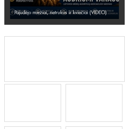
Pajudėjo miežiai, netrukus ir kviečiai (VIDEO)