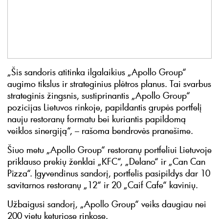
„Šis sandoris atitinka ilgalaikius „Apollo Group“
augimo tikslus ir strateginius plėtros planus. Tai svarbus
strateginis žingsnis, sustiprinantis „Apollo Group“
pozicijas Lietuvos rinkoje, papildantis grupės portfelį
nauju restoranų formatu bei kuriantis papildomą
veiklos sinergiją“, – rašoma bendrovės pranešime.
Šiuo metu „Apollo Group“ restoranų portfeliui Lietuvoje
priklauso prekių ženklai „KFC“, „Delano“ ir „Can Can
Pizza“. Įgyvendinus sandorį, portfelis pasipildys dar 10
savitarnos restoranų „12“ ir 20 „Caif Cafe“ kavinių.
Užbaigusi sandorį, „Apollo Group“ veiks daugiau nei
200 vietų keturiose rinkose.