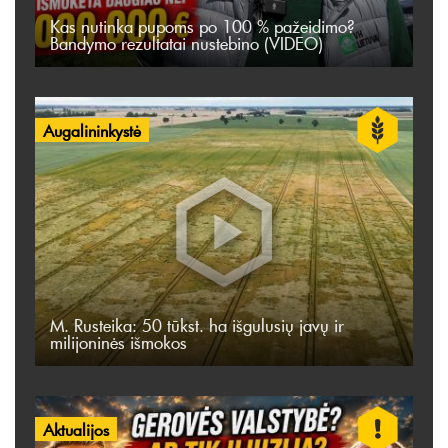
Kas nutinka pupoms po 100 % pažeidimo?
Bandymo rezultatai nustebino (VIDEO)
Augalininkystė
M. Rusteika: 50 tūkst. ha išgulusių javų ir
milijoninės išmokos
Aktualijos