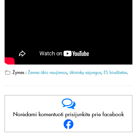
Žymės :
Žemės ūkio naujienos
,
ūkininkų sajungos
,
ES biudžetas
.
Norėdami komentuoti prisijunkite prie facebook