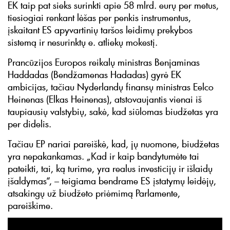
EK taip pat sieks surinkti apie 58 mlrd. eurų per metus,
tiesiogiai renkant lėšas per penkis instrumentus,
įskaitant ES apyvartinių taršos leidimų prekybos
sistemą ir nesurinktų e. atliekų mokestį.
Prancūzijos Europos reikalų ministras Benjaminas
Haddadas (Bendžamenas Hadadas) gyrė EK
ambicijas, tačiau Nyderlandų finansų ministras Eelco
Heinenas (Elkas Heinenas), atstovaujantis vienai iš
taupiausių valstybių, sakė, kad siūlomas biudžetas yra
per didelis.
Tačiau EP nariai pareiškė, kad, jų nuomone, biudžetas
yra nepakankamas. „Kad ir kaip bandytumėte tai
pateikti, tai, ką turime, yra realus investicijų ir išlaidų
įšaldymas“, – teigiama bendrame ES įstatymų leidėjų,
atsakingų už biudžeto priėmimą Parlamente,
pareiškime.