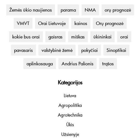
Žemės ūkio naujienos
parama
NMA
orų prognozė
VMVT
Orai Lietuvoje
kainos
Orų prognozė
kokie bus orai
gaisras
miškas
ūkininkai
orai
pavasaris
valstybinė žemė
pokyčiai
Sinoptikai
aplinkosauga
Andrius Palionis
trąšos
Kategorijos
Lietuva
Agropolitika
Agrotechnika
Ūkis
Užsienyje