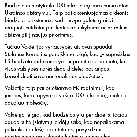
Biudžete numatyta iki 100 mlrd. eurų karo nuniokotos
Ukrainos atstatymui. Taip pat akcentuojamas didesnis
biudžeto lankstumas, kad Europa galėtų greitai
reaguoti netikėtai pasikeitus aplinkybėms ar prireikus
atsižvelgti į naujus prioritetus.
Tačiau Vokietijos vyriausybės atstovas spaudai
Stefanas Kornelius pareiškime teigė, kad „visapusiškas
ES biudžeto didinimas yra nepriimtinas tuo metu, kai
visos valstybės narės deda dideles pastangas
konsoliduoti savo nacionalinius biudžetus“.
Vokietija taip pat prieštaravo EK raginimui, kad
įmonės, kurių apyvarta viršija 100 mln. eurų, mokėtų
daugiau mokesčių.
Vokietija teigia, kad biudžetas yra per didelis, tačiau
daugelis ES įstatymų leidėjų sako, kad nepaliekama
pakankamai lėšų prioritetams, pavyzdžiui,
prisitaikymui prie klimato kaitos ir žemės ūkio