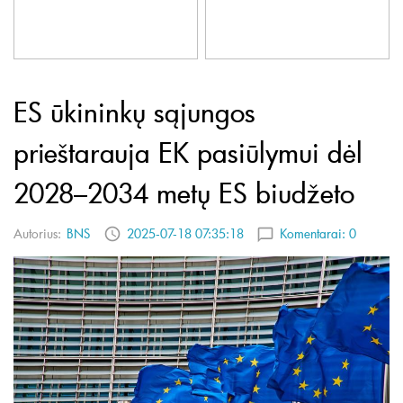
ES ūkininkų sąjungos
prieštarauja EK pasiūlymui dėl
2028–2034 metų ES biudžeto
Autorius:
BNS
2025-07-18 07:35:18
Komentarai:
0