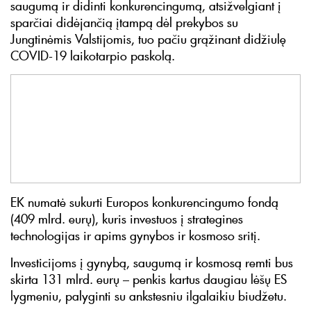
saugumą ir didinti konkurencingumą, atsižvelgiant į
sparčiai didėjančią įtampą dėl prekybos su
Jungtinėmis Valstijomis, tuo pačiu grąžinant didžiulę
COVID-19 laikotarpio paskolą.
EK numatė sukurti Europos konkurencingumo fondą
(409 mlrd. eurų), kuris investuos į strategines
technologijas ir apims gynybos ir kosmoso sritį.
Investicijoms į gynybą, saugumą ir kosmosą remti bus
skirta 131 mlrd. eurų – penkis kartus daugiau lėšų ES
lygmeniu, palyginti su ankstesniu ilgalaikiu biudžetu.