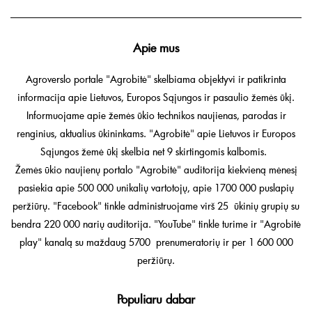
Apie mus
Agroverslo portale "Agrobitė" skelbiama objektyvi ir patikrinta
informacija apie Lietuvos, Europos Sąjungos ir pasaulio žemės ūkį.
Informuojame apie žemės ūkio technikos naujienas, parodas ir
renginius, aktualius ūkininkams. "Agrobitė" apie Lietuvos ir Europos
Sąjungos žemė ūkį skelbia net 9 skirtingomis kalbomis.
Žemės ūkio naujienų portalo "Agrobitė" auditorija kiekvieną mėnesį
pasiekia apie 500 000 unikalių vartotojų, apie 1700 000 puslapių
peržiūrų. "Facebook" tinkle administruojame virš 25 ūkinių grupių su
bendra 220 000 narių auditorija. "YouTube" tinkle turime ir "Agrobitė
play" kanalą su maždaug 5700 prenumeratorių ir per 1 600 000
peržiūrų.
Populiaru dabar