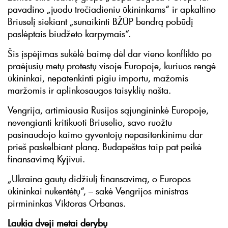
pavadino „juodu trečiadieniu ūkininkams“ ir apkaltino
Briuselį siekiant „sunaikinti BŽŪP bendrą pobūdį
paslėptais biudžeto karpymais“.
Šis įspėjimas sukėlė baimę dėl dar vieno konflikto po
praėjusių metų protestų visoje Europoje, kuriuos rengė
ūkininkai, nepatenkinti pigiu importu, mažomis
maržomis ir aplinkosaugos taisyklių našta.
Vengrija, artimiausia Rusijos sąjungininkė Europoje,
nevengianti kritikuoti Briuselio, savo ruožtu
pasinaudojo kaimo gyventojų nepasitenkinimu dar
prieš paskelbiant planą. Budapeštas taip pat peikė
finansavimą Kyjivui.
„Ukraina gautų didžiulį finansavimą, o Europos
ūkininkai nukentėtų“, – sakė Vengrijos ministras
pirmininkas Viktoras Orbanas.
Laukia dveji metai derybų