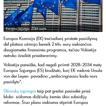
Europos sąjunga. ŽŪM nuotr.
Europos Komisija (EK) trečiadienį pristatė pasiūlymą
dėl plataus užmojo beveik 2 trln. eurų siekiančios
daugiametės finansinės programos, tačiau Vokietija
netruko išreikšti prieštaravimų.
Vokietija pareiškė, kad negali priimti 2028–2034 metų
Europos Sąjungos (ES) biudžeto, kurį EK vadovė Ursula
von der Leyen pavadino „ambicingiausiu kada nors
pasiūlytu“.
Ūkininkų sąjungos
taip pat greitai pasisakė prieš
bloko siūlomas didžiulių žemės ūkio subsidijų
reformas. Šiuo planu siekiama stiprinti Europos