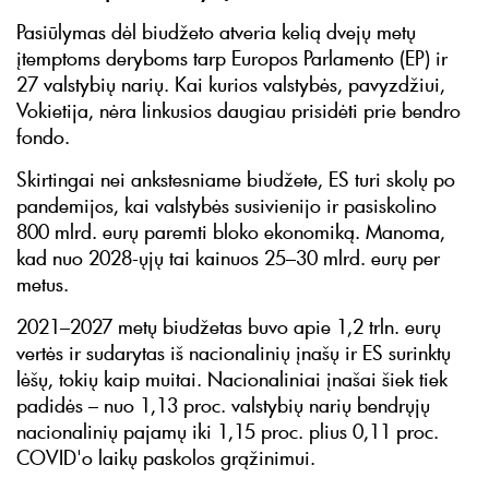
Pasiūlymas dėl biudžeto atveria kelią dvejų metų
įtemptoms deryboms tarp Europos Parlamento (EP) ir
27 valstybių narių. Kai kurios valstybės, pavyzdžiui,
Vokietija, nėra linkusios daugiau prisidėti prie bendro
fondo.
Skirtingai nei ankstesniame biudžete, ES turi skolų po
pandemijos, kai valstybės susivienijo ir pasiskolino
800 mlrd. eurų paremti bloko ekonomiką. Manoma,
kad nuo 2028-ųjų tai kainuos 25–30 mlrd. eurų per
metus.
2021–2027 metų biudžetas buvo apie 1,2 trln. eurų
vertės ir sudarytas iš nacionalinių įnašų ir ES surinktų
lėšų, tokių kaip muitai. Nacionaliniai įnašai šiek tiek
padidės – nuo 1,13 proc. valstybių narių bendrųjų
nacionalinių pajamų iki 1,15 proc. plius 0,11 proc.
COVID'o laikų paskolos grąžinimui.