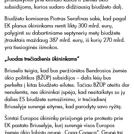
subsidijoms, kurios sudaro didžiausią biudžeto dalį.
Biudžeto komisaras Piotras Serafinas sakė, kad pagal
EK planus ūkininkams remti liktų 300 mlrd. eurų,
palyginti su dabartiniame septynerių metų biudžete
įtrauktais maždaug 387 mlrd. eurų, iš kurių 270 mlrd.
yra tiesioginės išmokos.
„Juodas trečiadienis ūkininkams“
Briuselis teigia, kad bus peržiūrėtos Bendrosios žemės
ūkio politikos (BŽŪP) subsidijos – dalis lėšų bus
perkelta į kitas biudžeto eilutes. Tačiau BŽŪP ateitis dar
nenulemta, nes ūkininkai įspėja, kad nesitaikstys su jų
dalies ES biudžete sumažinimu, ir trečiadienį
Briuselyje surengė eitynes, kad parodytų savo ryžtą.
Šimtai Europos ūkininkų prisijungė prie protesto prie
EK pastato Briuselyje, kurį surengė visos Europos
žemės ūkio lobistų grupė „Copa-Cogeca“. Grupė tai