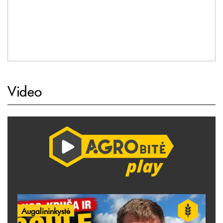
Video
Augalininkystė