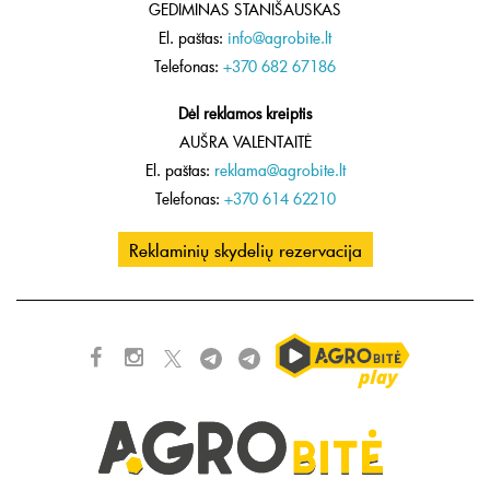
GEDIMINAS STANIŠAUSKAS
El. paštas:
info@agrobite.lt
Telefonas:
+370 682 67186
Dėl reklamos kreiptis
AUŠRA VALENTAITĖ
El. paštas:
reklama@agrobite.lt
Telefonas:
+370 614 62210
Reklaminių skydelių rezervacija