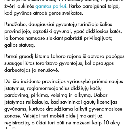
žvėrį laukinės
gamtos parkui
. Parko pareigūnai teigė,
kad gyvūnas atrodė geros sveikatos.
Pandžabe, daugiausiai gyventojų turinčioje šalies
provincijoje, egzotiški gyvūnai, ypač didžiosios katės,
laikomos namuose siekiant pabrėžti privilegijuotą
galios statusą.
Pernai gruodį kitame Lahoro rajone iš aptvaro pabėgęs
suaugęs liūtas terorizavo gyventojus, kol apsaugos
darbuotojas jo nenušovė.
Dėl šio incidento provincijos vyriausybė priėmė naujus
įstatymus, reglamentuojančius didžiųjų kačių
pardavimą, pirkimą, veisimą ir laikymą. Dabar
įstatymas reikalauja, kad savininkai gautų licencijas
gyvūnams, kuriuos draudžiama laikyti gyvenamosiose
zonose. Veisėjai turi mokėti didelį mokestį už
registraciją, o ūkiai turi būti ne mažesni kaip 10 akrų