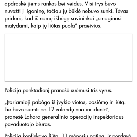
apdraskė jiems rankas bei veidus. Visi trys buvo
nuvežti į ligoninę, tačiau jų būklė nebuvo sunki. Tėvas
pridūrė, kad iš namų išbėgę savininkai „smaginosi
matydami, kaip jų liūtas puola“ praeivius.
Policija penktadienį pranešė suėmusi tris vyrus.
„Įtariamieji pabėgo iš įvykio vietos, pasiėmę ir liūtą.
Jie buvo suimti po 12 valandų nuo incidento“, –
pranešė Lahoro generalinio operacijų inspektoriaus
pavaduotojo biuras.
Policija konfiskavo liūtą, 11 mėnesių patiną, ir perdavė