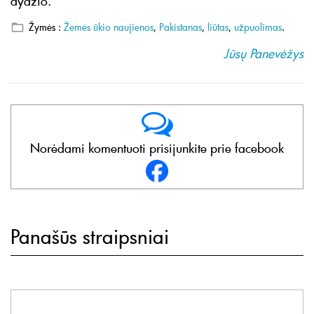
dydžio.
Žymės :
Žemės ūkio naujienos
,
Pakistanas
,
liūtas
,
užpuolimas
.
Jūsų Panevėžys
Norėdami komentuoti prisijunkite prie facebook
Panašūs straipsniai