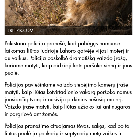
FREEPIK.COM
Pakistano policija pranešė, kad pabėgęs namuose
laikomas liūtas judrioje Lahoro gatvėje vijosi moterį ir
du vaikus. Policija paskelbė dramatišką vaizdo įrašą,
kuriame matyti, kaip didžioji katė peršoko sieną ir juos
puolė.
Policijos paviešintame vaizdo stebėjimo kamerų įraše
matyti, kaip liūtas ketvirtadienio vakarą peršoko namus
juosiančią tvorą ir nusivijo pirkinius nešusią moterį.
Vaizdo įraše matyti, kaip liūtas užšoko jai ant nugaros
ir pargriovė ant žemės.
Policijos pranešime cituojamas tėvas, sakęs, kad po to
liūtas puolė jo penkerių ir septynerių metų vaikus ir