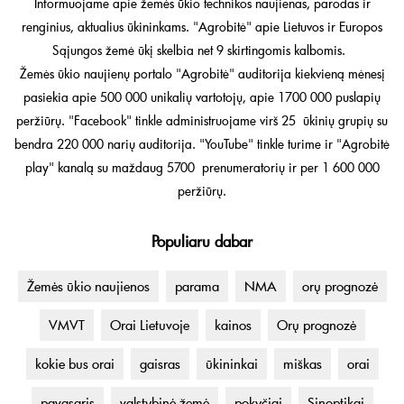
Informuojame apie žemės ūkio technikos naujienas, parodas ir
renginius, aktualius ūkininkams. "Agrobitė" apie Lietuvos ir Europos
Sąjungos žemė ūkį skelbia net 9 skirtingomis kalbomis.
Žemės ūkio naujienų portalo "Agrobitė" auditorija kiekvieną mėnesį
pasiekia apie 500 000 unikalių vartotojų, apie 1700 000 puslapių
peržiūrų. "Facebook" tinkle administruojame virš 25 ūkinių grupių su
bendra 220 000 narių auditorija. "YouTube" tinkle turime ir "Agrobitė
play" kanalą su maždaug 5700 prenumeratorių ir per 1 600 000
peržiūrų.
Populiaru dabar
Žemės ūkio naujienos
parama
NMA
orų prognozė
VMVT
Orai Lietuvoje
kainos
Orų prognozė
kokie bus orai
gaisras
ūkininkai
miškas
orai
pavasaris
valstybinė žemė
pokyčiai
Sinoptikai