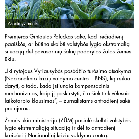
Asociatyvi nuotr.
Premjeras Gintautas Paluckas sako, kad trečiadienį
paaiškės, ar būtina skelbti valstybės lygio ekstremalią
situaciją dėl pavasarinių šalnų padarytos žalos žemės
ūkiu.
„Iki rytojaus Vyriausybės posėdžio turėsime atsakymą
(Nacionalinio krizių valdymo centro – BNS), ką reikia
daryti, o tada, kada įsijungia kompensacinis
mechanizmas, kaip jį paskirstyti, čia šiek tiek vėlesnio
laikotarpio klausimas“, – žurnalistams antradienį sakė
premjeras.
Žemės ūkio ministerija (ŽŪM) pasiūlė skelbti valstybės
lygio ekstremaliąją situaciją ir dėl to antradienį
kreipėsi į Nacionalinį krizių valdymo centrą.