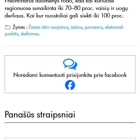
Preliminarūs duomenys rodo, kad kai kuriuose
regionuose sunaikinta iki 70–80 proc. vaisių ir uogų
derliaus. Kai kur nuostoliai gali siekti iki 100 proc.
Žymės :
Žemės ūkio naujienos
,
šalnos
,
pavasaris
,
ekstremali
padėtis
,
skelbimas
.
Norėdami komentuoti prisijunkite prie facebook
Panašūs straipsniai