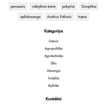
pavasaris
valstybinė žemė
pokyčiai
Sinoptikai
aplinkosauga
Andrius Palionis
trąšos
Kategorijos
Lietuva
Agropolitika
Agrotechnika
Ūkis
Užsienyje
Sodyba
Aplinka
Kontaktai