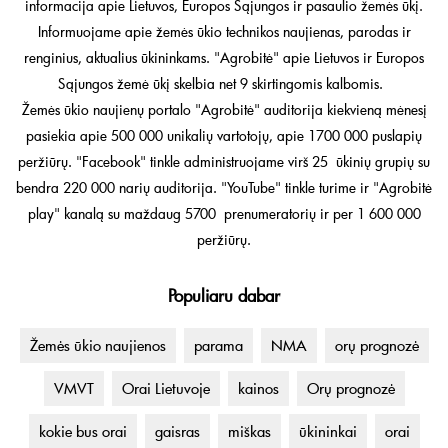
informacija apie Lietuvos, Europos Sąjungos ir pasaulio žemės ūkį.
Informuojame apie žemės ūkio technikos naujienas, parodas ir
renginius, aktualius ūkininkams. "Agrobitė" apie Lietuvos ir Europos
Sąjungos žemė ūkį skelbia net 9 skirtingomis kalbomis.
Žemės ūkio naujienų portalo "Agrobitė" auditorija kiekvieną mėnesį
pasiekia apie 500 000 unikalių vartotojų, apie 1700 000 puslapių
peržiūrų. "Facebook" tinkle administruojame virš 25 ūkinių grupių su
bendra 220 000 narių auditorija. "YouTube" tinkle turime ir "Agrobitė
play" kanalą su maždaug 5700 prenumeratorių ir per 1 600 000
peržiūrų.
Populiaru dabar
Žemės ūkio naujienos
parama
NMA
orų prognozė
VMVT
Orai Lietuvoje
kainos
Orų prognozė
kokie bus orai
gaisras
miškas
ūkininkai
orai