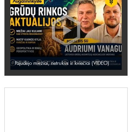
Augalininkystė
Pajudėjo miežiai, netrukus ir kviečiai (VIDEO)