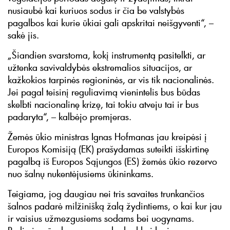
nusiaubė kai kuriuos sodus ir čia be valstybės
pagalbos kai kurie ūkiai gali apskritai neišgyventi“, –
sakė jis.
„Šiandien svarstoma, kokį instrumentą pasitelkti, ar
užtenka savivaldybės ekstremalios situacijos, ar
kažkokios tarpinės regioninės, ar vis tik nacionalinės.
Jei pagal teisinį reguliavimą vienintelis bus būdas
skelbti nacionalinę krizę, tai tokiu atveju tai ir bus
padaryta“, – kalbėjo premjeras.
Žemės ūkio ministras Ignas Hofmanas jau kreipėsi į
Europos Komisiją (EK) prašydamas suteikti išskirtinę
pagalbą iš Europos Sąjungos (ES) žemės ūkio rezervo
nuo šalnų nukentėjusiems ūkininkams.
Teigiama, jog daugiau nei tris savaites trunkančios
šalnos padarė milžinišką žalą žydintiems, o kai kur jau
ir vaisius užmezgusiems sodams bei uogynams.