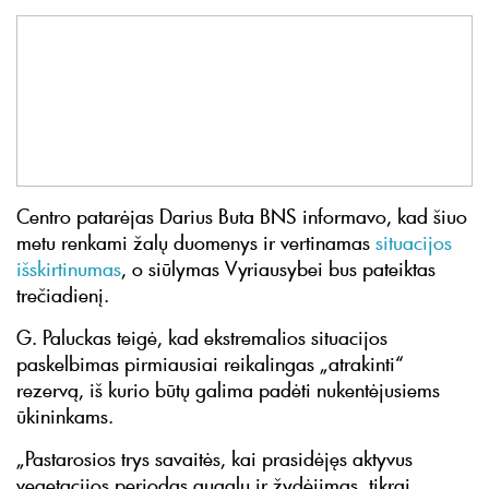
Centro patarėjas Darius Buta BNS informavo, kad šiuo
metu renkami žalų duomenys ir vertinamas
situacijos
išskirtinumas
, o siūlymas Vyriausybei bus pateiktas
trečiadienį.
G. Paluckas teigė, kad ekstremalios situacijos
paskelbimas pirmiausiai reikalingas „atrakinti“
rezervą, iš kurio būtų galima padėti nukentėjusiems
ūkininkams.
„Pastarosios trys savaitės, kai prasidėjęs aktyvus
vegetacijos periodas augalų ir žydėjimas, tikrai