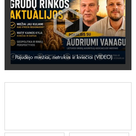
Pajudėjo miežiai, netrukus ir kviečiai (VIDEO)