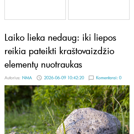
Laiko lieka nedaug: iki liepos
reikia pateikti kraštovaizdžio
elementų nuotraukas
Autorius:
NMA
2026-06-09 10:42:20
Komentarai:
0