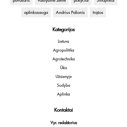
pavasaris
valstybinė žemė
pokyčiai
Sinoptikai
aplinkosauga
Andrius Palionis
trąšos
Kategorijos
Lietuva
Agropolitika
Agrotechnika
Ūkis
Užsienyje
Sodyba
Aplinka
Kontaktai
Vyr. redaktorius