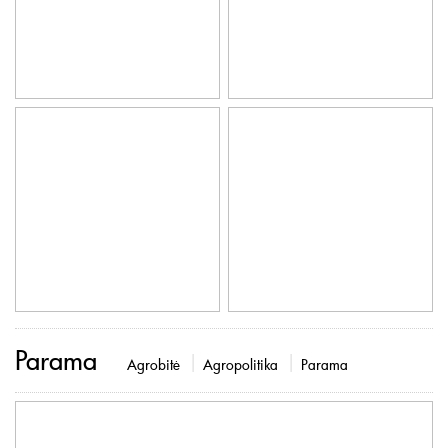
Parama
Agrobitė
Agropolitika
Parama