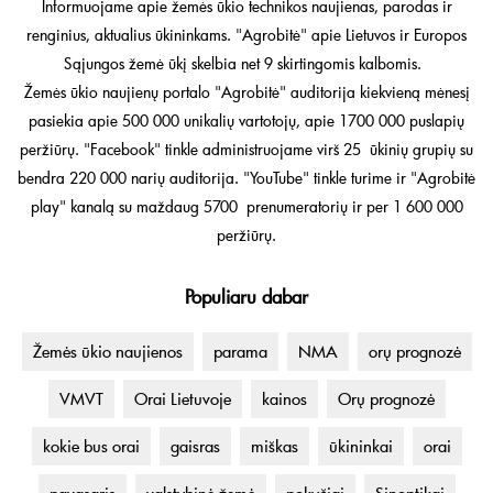
Informuojame apie žemės ūkio technikos naujienas, parodas ir
renginius, aktualius ūkininkams. "Agrobitė" apie Lietuvos ir Europos
Sąjungos žemė ūkį skelbia net 9 skirtingomis kalbomis.
Žemės ūkio naujienų portalo "Agrobitė" auditorija kiekvieną mėnesį
pasiekia apie 500 000 unikalių vartotojų, apie 1700 000 puslapių
peržiūrų. "Facebook" tinkle administruojame virš 25 ūkinių grupių su
bendra 220 000 narių auditorija. "YouTube" tinkle turime ir "Agrobitė
play" kanalą su maždaug 5700 prenumeratorių ir per 1 600 000
peržiūrų.
Populiaru dabar
Žemės ūkio naujienos
parama
NMA
orų prognozė
VMVT
Orai Lietuvoje
kainos
Orų prognozė
kokie bus orai
gaisras
miškas
ūkininkai
orai