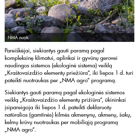
NMA nuotr.
Pareiškėjai, siekiantys gauti paramą pagal
kompleksinę klimatui, aplinkai ir gyvūnų gerovei
naudingos sistemos (ekologinė sistema) veiklą
„Kraštovaizdžio elementų priežiūra“, iki liepos 1 d. turi
pateikti nuotraukas per „NMA agro“ programą.
Siekiantys gauti paramą pagal ekologinės sistemos
veiklą „Kraštovaizdžio elementų prižiūra“, ūkininkai
įsipareigoja iki liepos 1 d. pateikti deklaruotų
natūralios (gamtinės) kilmės akmenynų, akmenų, šakų,
kelmų krūvų nuotraukas per mobiliąją programą
„NMA agro“.