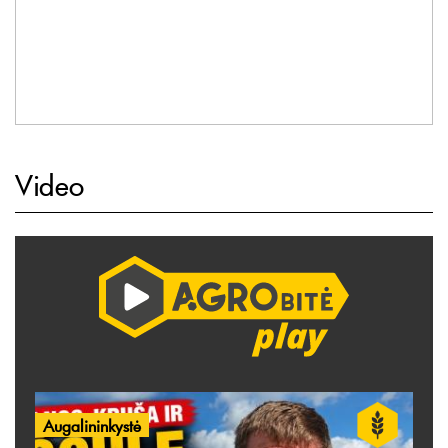
Video
Augalininkystė