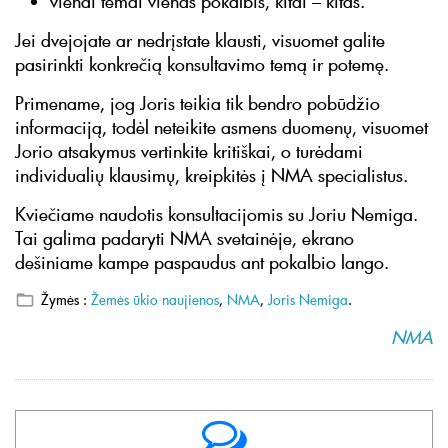
vienai temai vienas pokalbis, kitai – kitas.
Jei dvejojate ar nedrįstate klausti, visuomet galite
pasirinkti konkrečią konsultavimo temą ir potemę.
Primename, jog Joris teikia tik bendro pobūdžio
informaciją, todėl neteikite asmens duomenų, visuomet
Jorio atsakymus vertinkite kritiškai, o turėdami
individualių klausimų, kreipkitės į NMA specialistus.
Kviečiame naudotis konsultacijomis su Joriu Nemiga.
Tai galima padaryti NMA svetainėje, ekrano
dešiniame kampe paspaudus ant pokalbio lango.
Žymės :
Žemės ūkio naujienos
,
NMA
,
Joris Nemiga
.
NMA