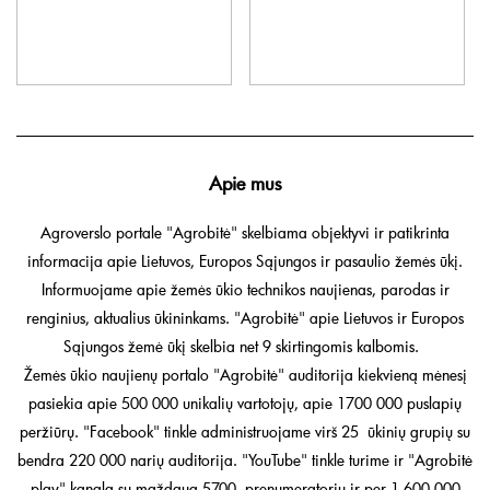
Apie mus
Agroverslo portale "Agrobitė" skelbiama objektyvi ir patikrinta
informacija apie Lietuvos, Europos Sąjungos ir pasaulio žemės ūkį.
Informuojame apie žemės ūkio technikos naujienas, parodas ir
renginius, aktualius ūkininkams. "Agrobitė" apie Lietuvos ir Europos
Sąjungos žemė ūkį skelbia net 9 skirtingomis kalbomis.
Žemės ūkio naujienų portalo "Agrobitė" auditorija kiekvieną mėnesį
pasiekia apie 500 000 unikalių vartotojų, apie 1700 000 puslapių
peržiūrų. "Facebook" tinkle administruojame virš 25 ūkinių grupių su
bendra 220 000 narių auditorija. "YouTube" tinkle turime ir "Agrobitė
play" kanalą su maždaug 5700 prenumeratorių ir per 1 600 000