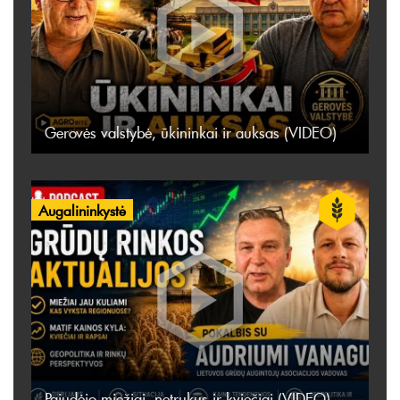
Gerovės valstybė, ūkininkai ir auksas (VIDEO)
Augalininkystė
Pajudėjo miežiai, netrukus ir kviečiai (VIDEO)