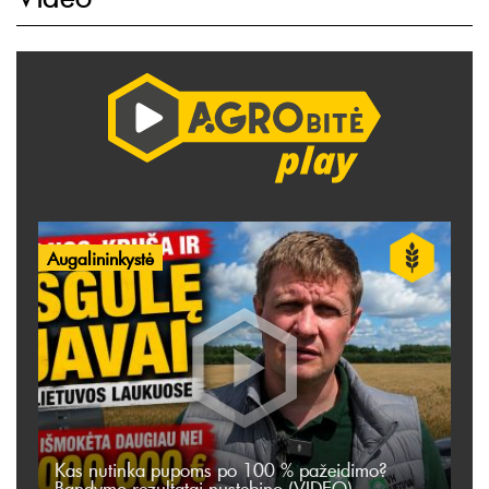
Augalininkystė
Kas nutinka pupoms po 100 % pažeidimo?
Bandymo rezultatai nustebino (VIDEO)