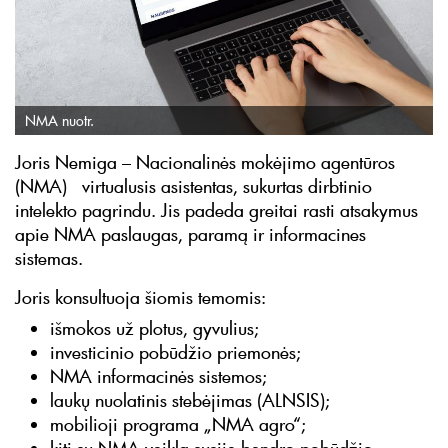
NMA nuotr.
Joris Nemiga – Nacionalinės mokėjimo agentūros
(NMA) virtualusis asistentas, sukurtas dirbtinio
intelekto pagrindu. Jis padeda greitai rasti atsakymus
apie NMA paslaugas, paramą ir informacines
sistemas.
Joris konsultuoja šiomis temomis:
išmokos už plotus, gyvulius;
investicinio pobūdžio priemonės;
NMA informacinės sistemos;
laukų nuolatinis stebėjimas (ALNSIS);
mobilioji programa „NMA agro“;