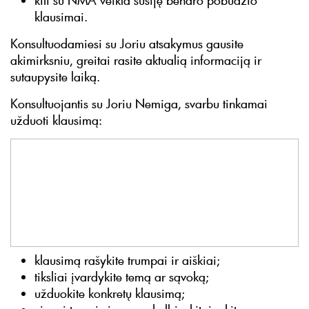
kiti su NMA veikla susiję bendro pobūdžio
klausimai.
Konsultuodamiesi su Joriu atsakymus gausite
akimirksniu, greitai rasite aktualią informaciją ir
sutaupysite laiką.
Konsultuojantis su Joriu Nemiga, svarbu tinkamai
užduoti klausimą:
klausimą rašykite trumpai ir aiškiai;
tiksliai įvardykite temą ar sąvoką;
užduokite konkretų klausimą;