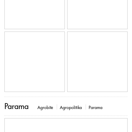
Parama
Agrobitė
Agropolitika
Parama