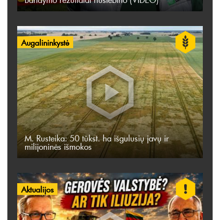
Augalininkystė
M. Rusteika: 50 tūkst. ha išgulusių javų ir
milijoninės išmokos
Aktualijos