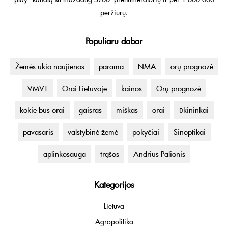
peržiūrų.
Populiaru dabar
Žemės ūkio naujienos
parama
NMA
orų prognozė
VMVT
Orai Lietuvoje
kainos
Orų prognozė
kokie bus orai
gaisras
miškas
orai
ūkininkai
pavasaris
valstybinė žemė
pokyčiai
Sinoptikai
aplinkosauga
trąšos
Andrius Palionis
Kategorijos
Lietuva
Agropolitika