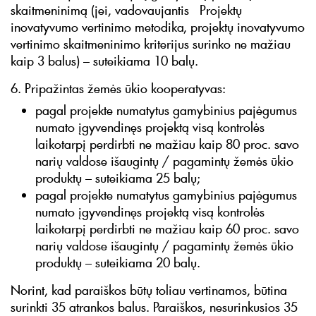
skaitmeninimą (jei, vadovaujantis Projektų
inovatyvumo vertinimo metodika, projektų inovatyvumo
vertinimo skaitmeninimo kriterijus surinko ne mažiau
kaip 3 balus) – suteikiama 10 balų.
6. Pripažintas žemės ūkio kooperatyvas:
pagal projekte numatytus gamybinius pajėgumus
numato įgyvendinęs projektą visą kontrolės
laikotarpį perdirbti ne mažiau kaip 80 proc. savo
narių valdose išaugintų / pagamintų žemės ūkio
produktų – suteikiama 25 balų;
pagal projekte numatytus gamybinius pajėgumus
numato įgyvendinęs projektą visą kontrolės
laikotarpį perdirbti ne mažiau kaip 60 proc. savo
narių valdose išaugintų / pagamintų žemės ūkio
produktų – suteikiama 20 balų.
Norint, kad paraiškos būtų toliau vertinamos, būtina
surinkti 35 atrankos balus. Paraiškos, nesurinkusios 35