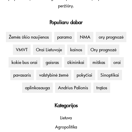
peržiūrų.
Populiaru dabar
Žemės ūkio naujienos
parama
NMA
orų prognozė
VMVT
Orai Lietuvoje
kainos
Orų prognozė
kokie bus orai
gaisras
ūkininkai
miškas
orai
pavasaris
valstybinė žemė
pokyčiai
Sinoptikai
aplinkosauga
Andrius Palionis
trąšos
Kategorijos
Lietuva
Agropolitika