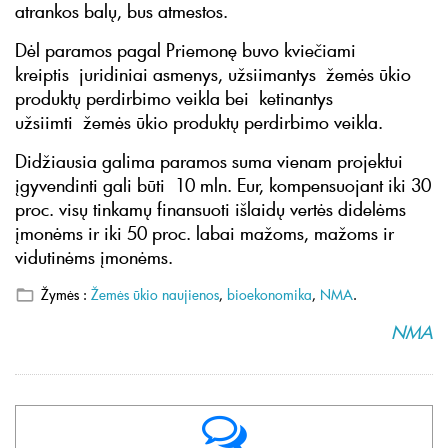
atrankos balų, bus atmestos.
Dėl paramos pagal Priemonę buvo kviečiami
kreiptis juridiniai asmenys, užsiimantys žemės ūkio
produktų perdirbimo veikla bei ketinantys
užsiimti žemės ūkio produktų perdirbimo veikla.
Didžiausia galima paramos suma vienam projektui
įgyvendinti gali būti 10 mln. Eur, kompensuojant iki 30
proc. visų tinkamų finansuoti išlaidų vertės didelėms
įmonėms ir iki 50 proc. labai mažoms, mažoms ir
vidutinėms įmonėms.
Žymės :
Žemės ūkio naujienos
,
bioekonomika
,
NMA
.
NMA