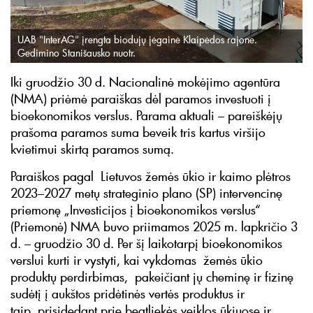
UAB "InterAG" įrengta biodujų jėgainė Klaipėdos rajone.
Gedimino Stanišausko nuotr.
Iki gruodžio 30 d. Nacionalinė mokėjimo agentūra
(NMA) priėmė paraiškas dėl paramos investuoti į
bioekonomikos verslus. Parama aktuali – pareiškėjų
prašoma paramos suma beveik tris kartus viršijo
kvietimui skirtą paramos sumą.
Paraiškos pagal Lietuvos žemės ūkio ir kaimo plėtros
2023–2027 metų strateginio plano (SP) intervencinę
priemonę „Investicijos į bioekonomikos verslus“
(Priemonė) NMA buvo priimamos 2025 m. lapkričio 3
d. – gruodžio 30 d. Per šį laikotarpį bioekonomikos
verslui kurti ir vystyti, kai vykdomas žemės ūkio
produktų perdirbimas, pakeičiant jų cheminę ir fizinę
sudėtį į aukštos pridėtinės vertės produktus ir
taip prisidedant prie beatliekės veiklos ūkiuose ir