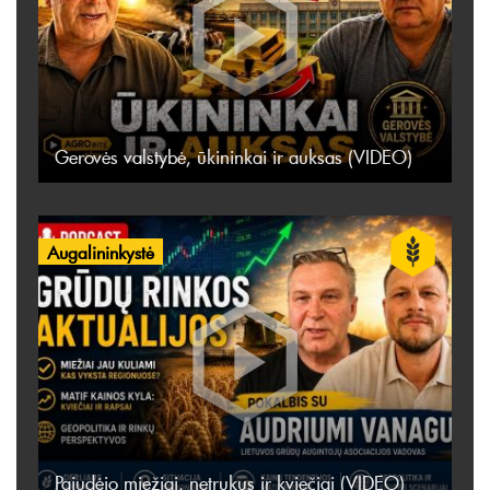
Gerovės valstybė, ūkininkai ir auksas (VIDEO)
Augalininkystė
Pajudėjo miežiai, netrukus ir kviečiai (VIDEO)