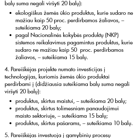
balų suma negali viršyti 20 balų):
ekologiškus žemės ūkio produktus, kurie sudaro ne
mažiau kaip 50 proc. perdirbamos žaliavos, –
suteikiama 20 balų;
pagal Nacionalinės kokybės produktų (NKP)
sistemos reikalavimus pagamintus produktus, kurie
sudaro ne mažiau kaip 50 proc. perdirbamos
žaliavos, – suteikiama 15 balų.
4. Pareiškėjas projekte numato investicijas į
technologijas, kuriomis žemės ūkio produktai
perdirbami į (didžiausia suteikiama balų suma negali
viršyti 20 balų):
produktus, skirtus maistui, – suteikiama 20 balų;
produktus, skirtus tolimesniam panaudojimui
maisto sektoriuje, – suteikiama 15 balų;
produktus, skirtus pašarams, – suteikiama 10 balų.
5. Pareiškėjas investuoja į gamybinių procesų