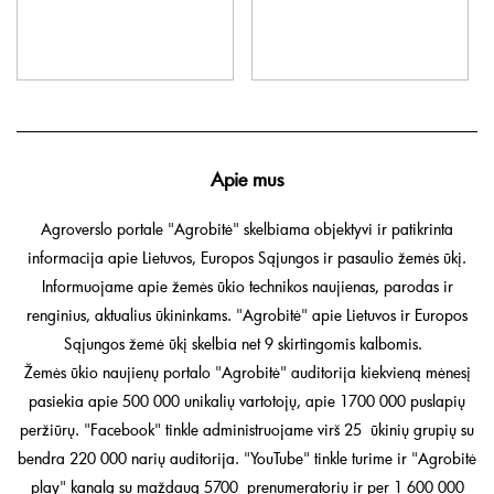
Apie mus
Agroverslo portale "Agrobitė" skelbiama objektyvi ir patikrinta
informacija apie Lietuvos, Europos Sąjungos ir pasaulio žemės ūkį.
Informuojame apie žemės ūkio technikos naujienas, parodas ir
renginius, aktualius ūkininkams. "Agrobitė" apie Lietuvos ir Europos
Sąjungos žemė ūkį skelbia net 9 skirtingomis kalbomis.
Žemės ūkio naujienų portalo "Agrobitė" auditorija kiekvieną mėnesį
pasiekia apie 500 000 unikalių vartotojų, apie 1700 000 puslapių
peržiūrų. "Facebook" tinkle administruojame virš 25 ūkinių grupių su
bendra 220 000 narių auditorija. "YouTube" tinkle turime ir "Agrobitė
play" kanalą su maždaug 5700 prenumeratorių ir per 1 600 000