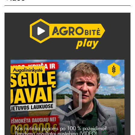
Augalininkystė
Kas nutinka pupoms po 100 % pažeidimo?
Bandymo rezultatai nustebino (VIDEO)