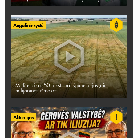
Augalininkystė
M. Rusteika: 50 tūkst. ha išgulusių javų ir
milijoninės išmokos
Aktualijos