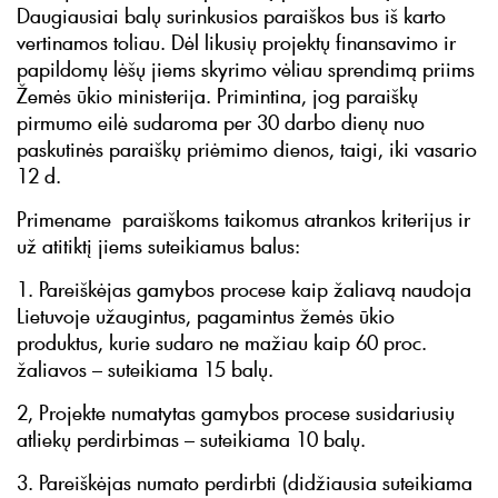
Daugiausiai balų surinkusios paraiškos bus iš karto
vertinamos toliau. Dėl likusių projektų finansavimo ir
papildomų lėšų jiems skyrimo vėliau sprendimą priims
Žemės ūkio ministerija. Primintina, jog paraiškų
pirmumo eilė sudaroma per 30 darbo dienų nuo
paskutinės paraiškų priėmimo dienos, taigi, iki vasario
12 d.
Primename paraiškoms taikomus atrankos kriterijus ir
už atitiktį jiems suteikiamus balus:
1. Pareiškėjas gamybos procese kaip žaliavą naudoja
Lietuvoje užaugintus, pagamintus žemės ūkio
produktus, kurie sudaro ne mažiau kaip 60 proc.
žaliavos – suteikiama 15 balų.
2, Projekte numatytas gamybos procese susidariusių
atliekų perdirbimas – suteikiama 10 balų.
3. Pareiškėjas numato perdirbti (didžiausia suteikiama