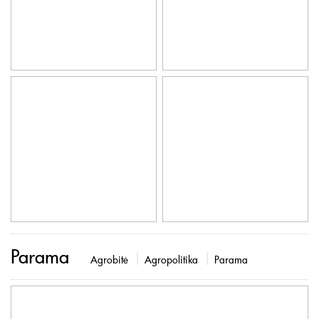
Parama
Agrobitė
Agropolitika
Parama