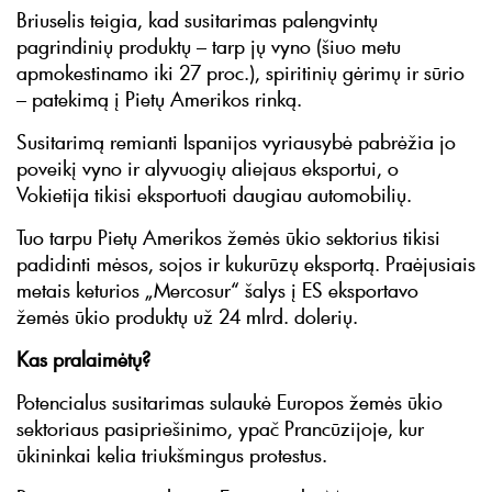
Briuselis teigia, kad susitarimas palengvintų
pagrindinių produktų – tarp jų vyno (šiuo metu
apmokestinamo iki 27 proc.), spiritinių gėrimų ir sūrio
– patekimą į Pietų Amerikos rinką.
Susitarimą remianti Ispanijos vyriausybė pabrėžia jo
poveikį vyno ir alyvuogių aliejaus eksportui, o
Vokietija tikisi eksportuoti daugiau automobilių.
Tuo tarpu Pietų Amerikos žemės ūkio sektorius tikisi
padidinti mėsos, sojos ir kukurūzų eksportą. Praėjusiais
metais keturios „Mercosur“ šalys į ES eksportavo
žemės ūkio produktų už 24 mlrd. dolerių.
Kas pralaimėtų?
Potencialus susitarimas sulaukė Europos žemės ūkio
sektoriaus pasipriešinimo, ypač Prancūzijoje, kur
ūkininkai kelia triukšmingus protestus.