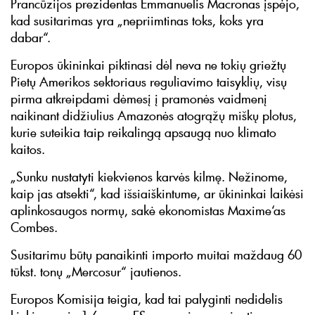
Prancūzijos prezidentas Emmanuelis Macronas įspėjo,
kad susitarimas yra „nepriimtinas toks, koks yra
dabar“.
Europos ūkininkai piktinasi dėl neva ne tokių griežtų
Pietų Amerikos sektoriaus reguliavimo taisyklių, visų
pirma atkreipdami dėmesį į pramonės vaidmenį
naikinant didžiulius Amazonės atogrąžų miškų plotus,
kurie suteikia taip reikalingą apsaugą nuo klimato
kaitos.
„Sunku nustatyti kiekvienos karvės kilmę. Nežinome,
kaip jas atsekti“, kad išsiaiškintume, ar ūkininkai laikėsi
aplinkosaugos normų, sakė ekonomistas Maxime‘as
Combes.
Susitarimu būtų panaikinti importo muitai maždaug 60
tūkst. tonų „Mercosur“ jautienos.
Europos Komisija teigia, kad tai palyginti nedidelis