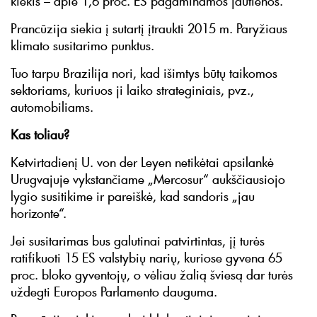
kiekis – apie 1,6 proc. ES pagaminamos jautienos.
Prancūzija siekia į sutartį įtraukti 2015 m. Paryžiaus
klimato susitarimo punktus.
Tuo tarpu Brazilija nori, kad išimtys būtų taikomos
sektoriams, kuriuos ji laiko strateginiais, pvz.,
automobiliams.
Kas toliau?
Ketvirtadienį U. von der Leyen netikėtai apsilankė
Urugvajuje vykstančiame „Mercosur“ aukščiausiojo
lygio susitikime ir pareiškė, kad sandoris „jau
horizonte“.
Jei susitarimas bus galutinai patvirtintas, jį turės
ratifikuoti 15 ES valstybių narių, kuriose gyvena 65
proc. bloko gyventojų, o vėliau žalią šviesą dar turės
uždegti Europos Parlamento dauguma.