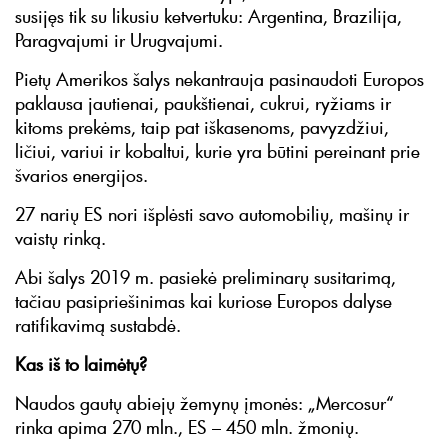
susijęs tik su likusiu ketvertuku: Argentina, Brazilija,
Paragvajumi ir Urugvajumi.
Pietų Amerikos šalys nekantrauja pasinaudoti Europos
paklausa jautienai, paukštienai, cukrui, ryžiams ir
kitoms prekėms, taip pat iškasenoms, pavyzdžiui,
ličiui, variui ir kobaltui, kurie yra būtini pereinant prie
švarios energijos.
27 narių ES nori išplėsti savo automobilių, mašinų ir
vaistų rinką.
Abi šalys 2019 m. pasiekė preliminarų susitarimą,
tačiau pasipriešinimas kai kuriose Europos dalyse
ratifikavimą sustabdė.
Kas iš to laimėtų?
Naudos gautų abiejų žemynų įmonės: „Mercosur“
rinka apima 270 mln., ES – 450 mln. žmonių.