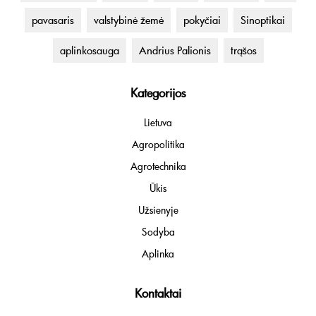
pavasaris
valstybinė žemė
pokyčiai
Sinoptikai
aplinkosauga
Andrius Palionis
trąšos
Kategorijos
Lietuva
Agropolitika
Agrotechnika
Ūkis
Užsienyje
Sodyba
Aplinka
Kontaktai