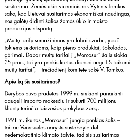
susitarimo. Žemės ūkio viceministras Vytenis Tomkus
sako, kad Lietuvai susitarimas ekonomiškai naudingas,
nes galėtų didinti šalies žemės ūkio ir maisto
produkcijos eksportą.
„Muitų tarifų sumažinimas yra labai svarbu, ypač
tokiems sektoriams, kaip pieno produktai, šokoladas,
gėrimai. Dabar muitų tarifai į „Mercosur“ šalis siekia
35 proc., tai yra penkis kartus didesni negu ES taikomi
muitų tarifai“, – trečiadienį komitete sakė V. Tomkus.
Apie ką šis susitarimas?
Derybos buvo pradėtos 1999 m. siekiant panaikinti
daugelį importo mokesčių ir sukurti 700 milijonų
klientų turinčią laisvosios prekybos zoną.
1991 m. įkurtas „Mercosur“ jungia penkias šalis –
tačiau Venesuelos narystė sustabdyta dėl
nedemokratinio klimato šalyje, tad šis susitarimas