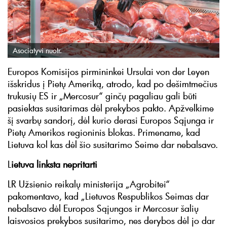
Asociatyvi nuotr.
Europos Komisijos pirmininkei Ursulai von der Leyen
išskridus į Pietų Ameriką, atrodo, kad po dešimtmečius
trukusių ES ir „Mercosur“ ginčų pagaliau gali būti
pasiektas susitarimas dėl prekybos pakto. Apžvelkime
šį svarbų sandorį, dėl kurio derasi Europos Sąjunga ir
Pietų Amerikos regioninis blokas. Primename, kad
Lietuva kol kas dėl šio susitarimo Seime dar nebalsavo.
L
ietuva linksta nepritarti
LR Užsienio reikalų ministerija „Agrobitei“
pakomentavo, kad „Lietuvos Respublikos Seimas dar
nebalsavo dėl Europos Sąjungos ir Mercosur šalių
laisvosios prekybos susitarimo, nes derybos dėl jo dar