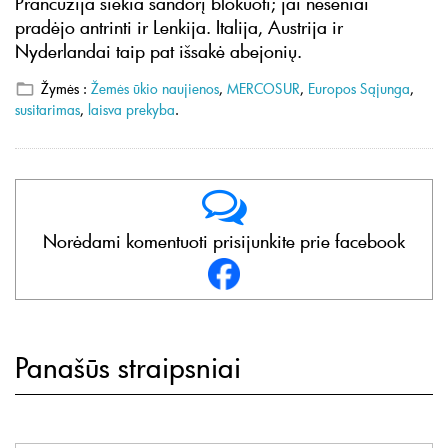
Prancūzija siekia sandorį blokuoti; jai neseniai
pradėjo antrinti ir Lenkija. Italija, Austrija ir
Nyderlandai taip pat išsakė abejonių.
Žymės :
Žemės ūkio naujienos
,
MERCOSUR
,
Europos Sąjunga
,
susitarimas
,
laisva prekyba
.
Norėdami komentuoti prisijunkite prie facebook
Panašūs straipsniai