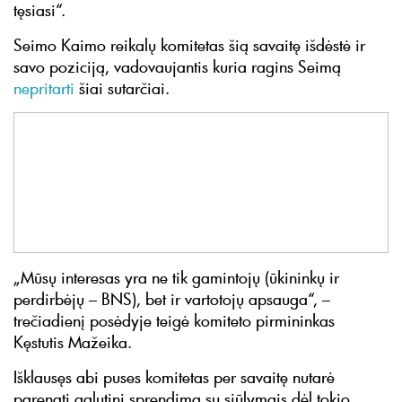
tęsiasi“.
Seimo Kaimo reikalų komitetas šią savaitę išdėstė ir
savo poziciją, vadovaujantis kuria ragins Seimą
nepritarti
šiai sutarčiai.
„Mūsų interesas yra ne tik gamintojų (ūkininkų ir
perdirbėjų – BNS), bet ir vartotojų apsauga“, –
trečiadienį posėdyje teigė komiteto pirmininkas
Kęstutis Mažeika.
Išklausęs abi puses komitetas per savaitę nutarė
parengti galutinį sprendimą su siūlymais dėl tokio