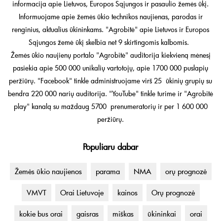
informacija apie Lietuvos, Europos Sąjungos ir pasaulio žemės ūkį.
Informuojame apie žemės ūkio technikos naujienas, parodas ir
renginius, aktualius ūkininkams. "Agrobitė" apie Lietuvos ir Europos
Sąjungos žemė ūkį skelbia net 9 skirtingomis kalbomis.
Žemės ūkio naujienų portalo "Agrobitė" auditorija kiekvieną mėnesį
pasiekia apie 500 000 unikalių vartotojų, apie 1700 000 puslapių
peržiūrų. "Facebook" tinkle administruojame virš 25 ūkinių grupių su
bendra 220 000 narių auditorija. "YouTube" tinkle turime ir "Agrobitė
play" kanalą su maždaug 5700 prenumeratorių ir per 1 600 000
peržiūrų.
Populiaru dabar
Žemės ūkio naujienos
parama
NMA
orų prognozė
VMVT
Orai Lietuvoje
kainos
Orų prognozė
kokie bus orai
gaisras
miškas
ūkininkai
orai