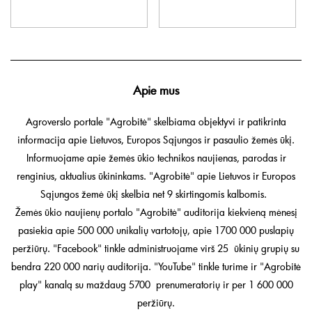
Apie mus
Agroverslo portale "Agrobitė" skelbiama objektyvi ir patikrinta
informacija apie Lietuvos, Europos Sąjungos ir pasaulio žemės ūkį.
Informuojame apie žemės ūkio technikos naujienas, parodas ir
renginius, aktualius ūkininkams. "Agrobitė" apie Lietuvos ir Europos
Sąjungos žemė ūkį skelbia net 9 skirtingomis kalbomis.
Žemės ūkio naujienų portalo "Agrobitė" auditorija kiekvieną mėnesį
pasiekia apie 500 000 unikalių vartotojų, apie 1700 000 puslapių
peržiūrų. "Facebook" tinkle administruojame virš 25 ūkinių grupių su
bendra 220 000 narių auditorija. "YouTube" tinkle turime ir "Agrobitė
play" kanalą su maždaug 5700 prenumeratorių ir per 1 600 000
peržiūrų.