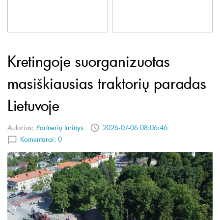
Kretingoje suorganizuotas
masiškiausias traktorių paradas
Lietuvoje
Autorius:
Partnerių turinys
2026-07-06 08:06:46
Komentarai:
0