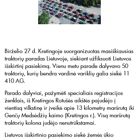
Birželio 27 d. Kretingoje suorganizuotas masiškiausias
traktorių paradas Lietuvoje, siekiant užfiksuoti Lietuvos
išskirtinį pasiekimą. Vienu metu parade dalyvavo 50
traktorių, kurių bendra vardinė variklių galia siekė 11
410 AG.
Parado dalyviai, pažymėti specialiais registracijos
ženklais, iš Kretingos Rotušės aikštės pajudėjo į
vientisą vilkstinę ir įveikė apie 13 kilometrų maršrutą iki
Genčų Medsėdžių kaimo (Kretingos r.). Visą maršrutą
traktorių kolona judėjo nenutrūkstamai.
Lietuvos išskirtinio pasiekimo siekė žemės ūkio