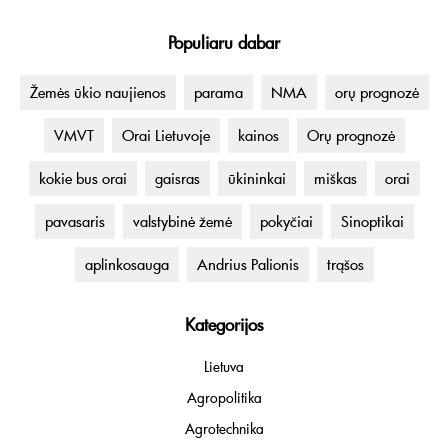
Populiaru dabar
Žemės ūkio naujienos
parama
NMA
orų prognozė
VMVT
Orai Lietuvoje
kainos
Orų prognozė
kokie bus orai
gaisras
ūkininkai
miškas
orai
pavasaris
valstybinė žemė
pokyčiai
Sinoptikai
aplinkosauga
Andrius Palionis
trąšos
Kategorijos
Lietuva
Agropolitika
Agrotechnika