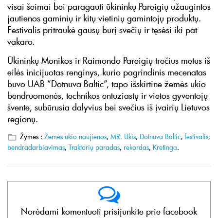
visai šeimai bei paragauti ūkininkų Pareigių užaugintos
jautienos gaminių ir kitų vietinių gamintojų produktų.
Festivalis pritraukė gausų būrį svečių ir tęsėsi iki pat
vakaro.
Ūkininkų Monikos ir Raimondo Pareigių trečius metus iš
eilės inicijuotas renginys, kurio pagrindinis mecenatas
buvo UAB ”Dotnuva Baltic”, tapo išskirtine žemės ūkio
bendruomenės, technikos entuziastų ir vietos gyventojų
švente, subūrusia dalyvius bei svečius iš įvairių Lietuvos
regionų.
Žymės :
Žemės ūkio naujienos
,
MR. Ūkis
,
Dotnuva Baltic
,
festivalis
,
bendradarbiavimas
,
Traktorių paradas
,
rekordas
,
Kretinga
.
Norėdami komentuoti prisijunkite prie facebook