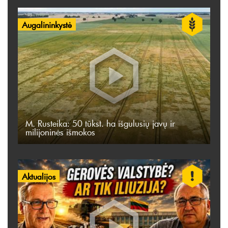
Augalininkystė
M. Rusteika: 50 tūkst. ha išgulusių javų ir
milijoninės išmokos
Aktualijos