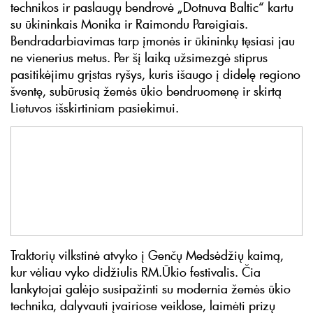
technikos ir paslaugų bendrovė „Dotnuva Baltic“ kartu
su ūkininkais Monika ir Raimondu Pareigiais.
Bendradarbiavimas tarp įmonės ir ūkininkų tęsiasi jau
ne vienerius metus. Per šį laiką užsimezgė stiprus
pasitikėjimu grįstas ryšys, kuris išaugo į didelę regiono
šventę, subūrusią žemės ūkio bendruomenę ir skirtą
Lietuvos išskirtiniam pasiekimui.
Traktorių vilkstinė atvyko į Genčų Medsėdžių kaimą,
kur vėliau vyko didžiulis RM.Ūkio festivalis. Čia
lankytojai galėjo susipažinti su modernia žemės ūkio
technika, dalyvauti įvairiose veiklose, laimėti prizų