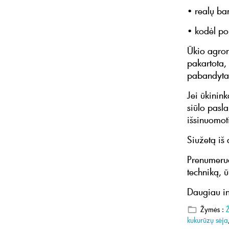
• realų b
• kodėl po
Ūkio agron
pakartota,
pabandyta 
Jei ūkinin
siūlo pasl
išsinuomot
Siužetą iš
Prenumeruo
techniką, ū
Daugiau in
Žymės :
kukurūzų sėja