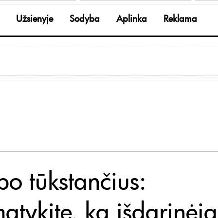
Užsienyje
Sodyba
Aplinka
Reklama
po tūkstančius:
atykite, ką išdarinėja