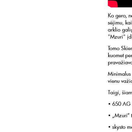
Ko gero, n
sėjimu, ka
arklio gal
"Mzuri" įdi
Tomo Skier
kuomet per
pravažiavo
Minimalus d
vienu važi
Taigi, šia
• 650 AG 
• „Mzuri“ t
• skysto m