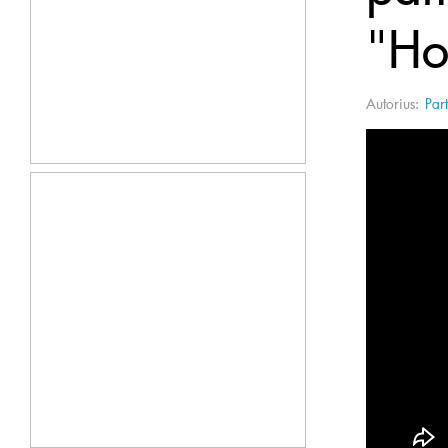
"Ho
Autorius:
Part