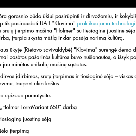
ėra geresnio būdo ūkiui pasirūpinti ir dirvožemiu, ir kokyb
ip tik pasinaudoti UAB "Klovima"
praktikuojama technologi
ių srutų įterpimo mašina "Holmer" su tiesiogine juostine sėj
rba, įterpia skystą mėšlą ir dar pasėja norimą kultūrą.
aus ūkyje (Rietavo savivaldybė) "Klovima" surengė demo d
nai pasėtos pašarinės kultūros buvo nušienautos, o išsyk po
 jau minėtas unikalių mašinų sąstatas.
irvos įdirbimas, srutų įterpimas ir tiesioginė sėja – viskas
avimu, taupant ūkio kaštus.
me epizode pamatysite:
„Holmer TerraVariant 650“ darbą
iesioginę juostinę sėją
ėšlo įterpimą