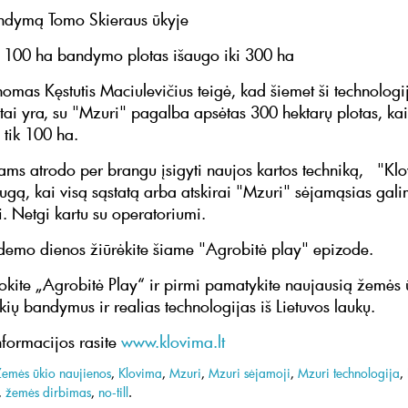
andymą Tomo Skieraus ūkyje
 100 ha bandymo plotas išaugo iki 300 ha
omas Kęstutis Maciulevičius teigė, kad šiemet ši technolog
 tai yra, su "Mzuri" pagalba apsėtas 300 hektarų plotas, ka
tik 100 ha.
kams atrodo per brangu įsigyti naujos kartos techniką, "Kl
augą, kai visą sąstatą arba atskirai "Mzuri" sėjamąsias gal
i. Netgi kartu su operatoriumi.
 demo dienos žiūrėkite šiame "Agrobitė play" epizode.
kite „Agrobitė Play“ ir pirmi pamatykite naujausią žemės 
kių bandymus ir realias technologijas iš Lietuvos laukų.
formacijos rasite
www.klovima.lt
Žemės ūkio naujienos
,
Klovima
,
Mzuri
,
Mzuri sėjamoji
,
Mzuri technologija
,
,
žemės dirbimas
,
no-till
.