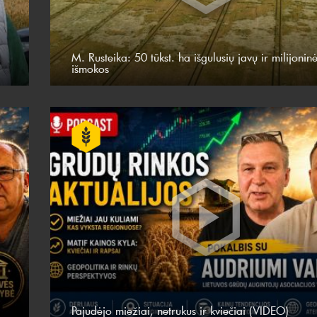
M. Rusteika: 50 tūkst. ha išgulusių javų ir milijonin
išmokos
Pajudėjo miežiai, netrukus ir kviečiai (VIDEO)