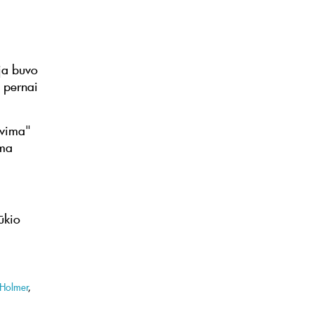
ija buvo
i pernai
ovima"
ima
ūkio
Holmer
,