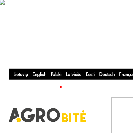
Lietuvių
English
Polski
Latviešu
Eesti
Deutsch
França