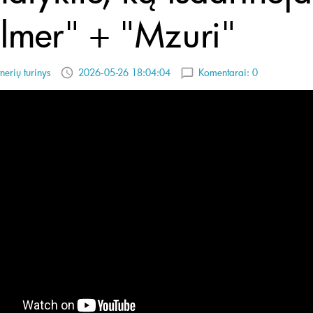
lmer" + "Mzuri"
nerių turinys
2026-05-26 18:04:04
Komentarai:
0