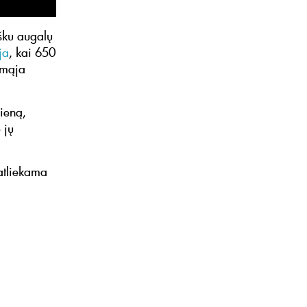
išku augalų
ja
, kai 650
amąja
ieną,
 jų
 atliekama