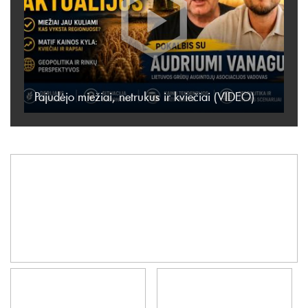
Pajudėjo miežiai, netrukus ir kviečiai (VIDEO)