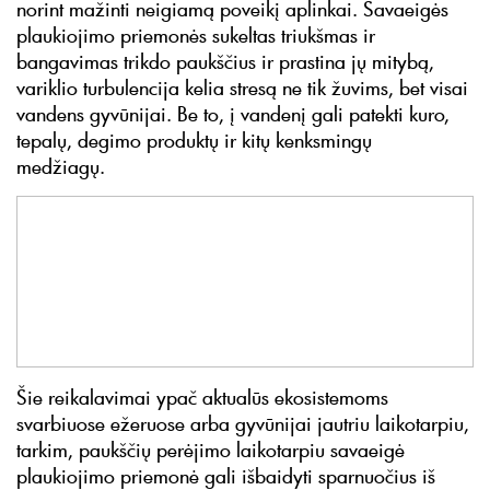
norint mažinti neigiamą poveikį aplinkai. Savaeigės
plaukiojimo priemonės sukeltas triukšmas ir
bangavimas trikdo paukščius ir prastina jų mitybą,
variklio turbulencija kelia stresą ne tik žuvims, bet visai
vandens gyvūnijai. Be to, į vandenį gali patekti kuro,
tepalų, degimo produktų ir kitų kenksmingų
medžiagų.
Šie reikalavimai ypač aktualūs ekosistemoms
svarbiuose ežeruose arba gyvūnijai jautriu laikotarpiu,
tarkim, paukščių perėjimo laikotarpiu savaeigė
plaukiojimo priemonė gali išbaidyti sparnuočius iš