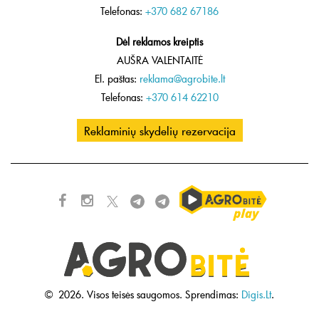
Telefonas:
+370 682 67186
Dėl reklamos kreiptis
AUŠRA VALENTAITĖ
El. paštas:
reklama@agrobite.lt
Telefonas:
+370 614 62210
Reklaminių skydelių rezervacija
©
2026.
Visos teisės saugomos.
Sprendimas:
Digis.Lt
.