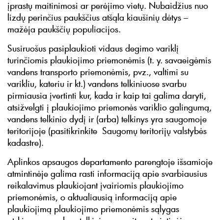
įprastų maitinimosi ar perėjimo vietų. Nubaidžius nuo
lizdų perinčius paukščius atšąla kiaušinių dėtys –
mažėja paukščių populiacijos.
Susiruošus pasiplaukioti vidaus degimo variklį
turinčiomis plaukiojimo priemonėmis (t. y. savaeigėmis
vandens transporto priemonėmis, pvz., valtimi su
varikliu, kateriu ir kt.) vandens telkiniuose svarbu
pirmiausia įvertinti kur, kada ir kaip tai galima daryti,
atsižvelgti į plaukiojimo priemonės variklio galingumą,
vandens telkinio dydį ir (arba) telkinys yra saugomoje
teritorijoje (pasitikrinkite Saugomų teritorijų valstybės
kadastre).
Aplinkos apsaugos departamento parengtoje išsamioje
atmintinėje galima rasti informaciją apie svarbiausius
reikalavimus plaukiojant įvairiomis plaukiojimo
priemonėmis, o aktualiausią informaciją apie
plaukiojimą plaukiojimo priemonėmis sąlygas