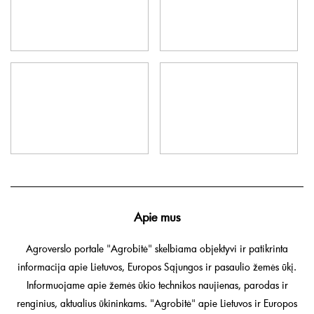
Apie mus
Agroverslo portale "Agrobitė" skelbiama objektyvi ir patikrinta
informacija apie Lietuvos, Europos Sąjungos ir pasaulio žemės ūkį.
Informuojame apie žemės ūkio technikos naujienas, parodas ir
renginius, aktualius ūkininkams. "Agrobitė" apie Lietuvos ir Europos