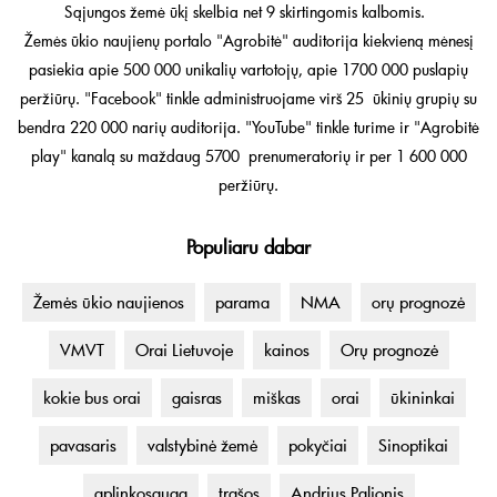
Sąjungos žemė ūkį skelbia net 9 skirtingomis kalbomis.
Žemės ūkio naujienų portalo "Agrobitė" auditorija kiekvieną mėnesį
pasiekia apie 500 000 unikalių vartotojų, apie 1700 000 puslapių
peržiūrų. "Facebook" tinkle administruojame virš 25 ūkinių grupių su
bendra 220 000 narių auditorija. "YouTube" tinkle turime ir "Agrobitė
play" kanalą su maždaug 5700 prenumeratorių ir per 1 600 000
peržiūrų.
Populiaru dabar
Žemės ūkio naujienos
parama
NMA
orų prognozė
VMVT
Orai Lietuvoje
kainos
Orų prognozė
kokie bus orai
gaisras
miškas
orai
ūkininkai
pavasaris
valstybinė žemė
pokyčiai
Sinoptikai
aplinkosauga
trąšos
Andrius Palionis