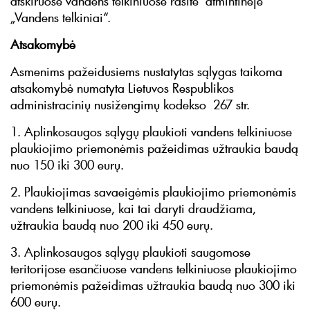
atskiruose vandens telkiniuose rasite atmintinėje
„Vandens telkiniai“.
Atsakomybė
Asmenims pažeidusiems nustatytas sąlygas taikoma
atsakomybė numatyta Lietuvos Respublikos
administracinių nusižengimų kodekso 267 str.
1. Aplinkosaugos sąlygų plaukioti vandens telkiniuose
plaukiojimo priemonėmis pažeidimas užtraukia baudą
nuo 150 iki 300 eurų.
2. Plaukiojimas savaeigėmis plaukiojimo priemonėmis
vandens telkiniuose, kai tai daryti draudžiama,
užtraukia baudą nuo 200 iki 450 eurų.
3. Aplinkosaugos sąlygų plaukioti saugomose
teritorijose esančiuose vandens telkiniuose plaukiojimo
priemonėmis pažeidimas užtraukia baudą nuo 300 iki
600 eurų.