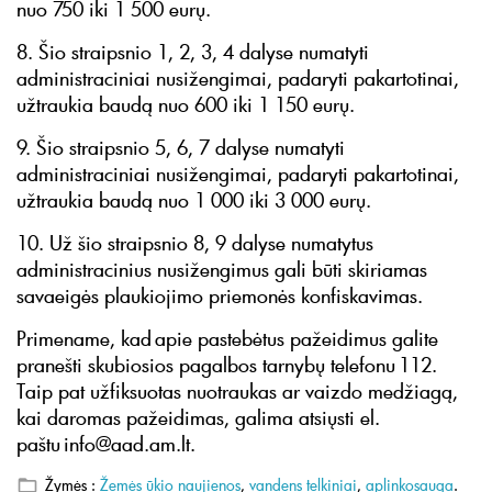
nuo 750 iki 1 500 eurų.
8. Šio straipsnio 1, 2, 3, 4 dalyse numatyti
administraciniai nusižengimai, padaryti pakartotinai,
užtraukia baudą nuo 600 iki 1 150 eurų.
9. Šio straipsnio 5, 6, 7 dalyse numatyti
administraciniai nusižengimai, padaryti pakartotinai,
užtraukia baudą nuo 1 000 iki 3 000 eurų.
10. Už šio straipsnio 8, 9 dalyse numatytus
administracinius nusižengimus gali būti skiriamas
savaeigės plaukiojimo priemonės konfiskavimas.
Primename, kad apie pastebėtus pažeidimus galite
pranešti skubiosios pagalbos tarnybų telefonu 112.
Taip pat užfiksuotas nuotraukas ar vaizdo medžiagą,
kai daromas pažeidimas, galima atsiųsti el.
paštu info@aad.am.lt.
Žymės :
Žemės ūkio naujienos
,
vandens telkiniai
,
aplinkosauga
.