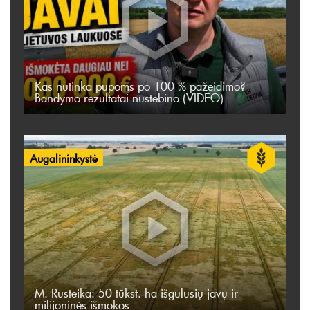
Kas nutinka pupoms po 100 % pažeidimo?
Bandymo rezultatai nustebino (VIDEO)
Augalininkystė
M. Rusteika: 50 tūkst. ha išgulusių javų ir
milijoninės išmokos