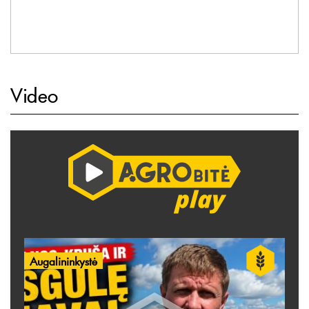
Video
Augalininkystė