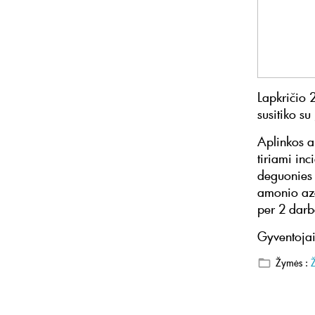
Lapkričio 
susitiko s
Aplinkos a
tiriami in
deguonies s
amonio azot
per 2 darb
Gyventojai
Žymės :