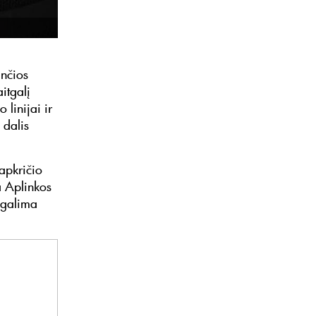
ančios
itgalį
linijai ir
 dalis
apkričio
a Aplinkos
 galima