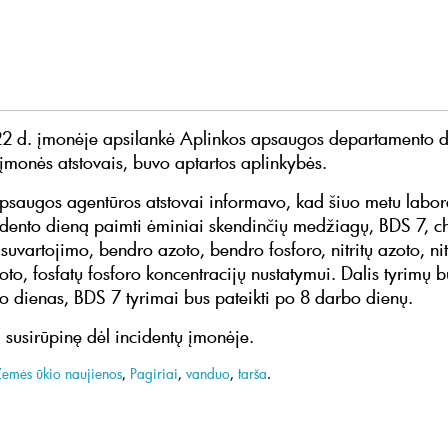
22 d. įmonėje apsilankė Aplinkos apsaugos departamento di
u įmonės atstovais, buvo aptartos aplinkybės.
psaugos agentūros atstovai informavo, kad šiuo metu labora
cidento dieną paimti ėminiai skendinčių medžiagų, BDS 7, 
uvartojimo, bendro azoto, bendro fosforo, nitritų azoto, nit
o, fosfatų fosforo koncentracijų nustatymui. Dalis tyrimų bu
o dienas, BDS 7 tyrimai bus pateikti po 8 darbo dienų.
 susirūpinę dėl incidentų įmonėje.
Žemės ūkio naujienos
,
Pagiriai
,
vanduo
,
tarša
.