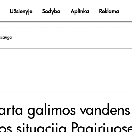
Užsienyje
Sodyba
Aplinka
Reklama
osauga
arta galimos vandens
os situacija Pagiriuos