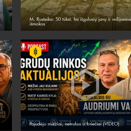
M. Rusteika: 50 tūkst. ha išgulusių javų ir milijonin
išmokos
Pajudėjo miežiai, netrukus ir kviečiai (VIDEO)