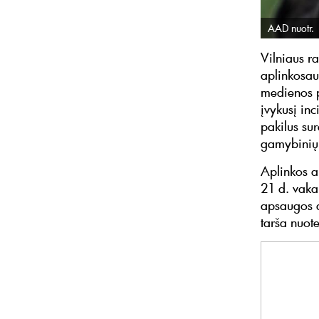
AAD nuotr.
Vilniaus r
aplinkosau
medienos p
įvykusį in
pakilus su
gamybinių
Aplinkos a
21 d. vaka
apsaugos a
tarša nuot