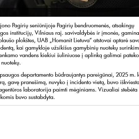
ajono Pagirių seniūnijoje Pagirių bendruomenės, atsakingų
gos institucijų, Vilniaus raj. savivaldybės ir įmonės, gamin
laušo plokštes, UAB „Homanit Lietuva“ atstovai aptarė sava
cidentą, kai gamykloje užsikišus gamybinių nuotekų surinkimo 
renkamo vandens kiekiui šuliniuose į aplinką galimai pateko
 nuotekų.
psaugos departamento būdraujantys pareigūnai, 2025 m. l
rą, gavę pranešimą, nuvyko į incidento vietą, buvo iškviest
gentūros laboratorija paimti mėginiams. Vizualiai stebėta
ekomis buvo sustabdyta.