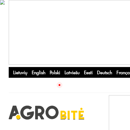
Lietuvių
English
Polski
Latviešu
Eesti
Deutsch
França