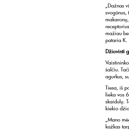
„Dažnas vi
svogūnus, t
makaronų, 
receptoriu
mažiau bet
pataria K. 
Džiovinti 
Vaistininko
šalčiu. Tač
agurkus, s
Tiesa, iš p
lieka vos 
skaidulų. T
kiekio džio
„Mano mėgs
kažkas tarp