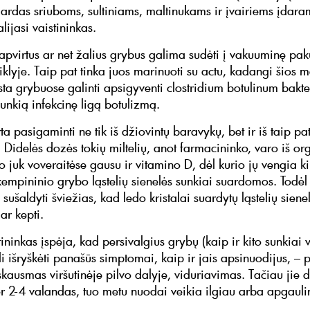
ardas sriuboms, sultiniams, maltinukams ir įvairiems įdara
alijasi vaistininkas.
apvirtus ar net žalius grybus galima sudėti į vakuuminę pak
diklyje. Taip pat tinka juos marinuoti su actu, kadangi šios
sta grybuose galinti apsigyventi clostridium botulinum bakte
sunkią infekcinę ligą botulizmą.
rta pasigaminti ne tik iš džiovintų baravykų, bet ir iš taip p
. Didelės dozės tokių miltelių, anot farmacininko, varo iš o
o juk voveraitėse gausu ir vitamino D, dėl kurio jų vengia k
 kempininio grybo ląstelių sienelės sunkiai suardomos. Todėl 
 sušaldyti šviežias, kad ledo kristalai suardytų ląstelių siene
 ar kepti.
tininkas įspėja, kad persivalgius grybų (kaip ir kito sunkiai
i išryškėti panašūs simptomai, kaip ir jais apsinuodijus, – 
kausmas viršutinėje pilvo dalyje, viduriavimas. Tačiau jie 
er 2-4 valandas, tuo metu nuodai veikia ilgiau arba apgauli