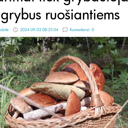
k grybus ruošiantiems
obitė
2024-09-03 08:25:04
Komentarai:
0