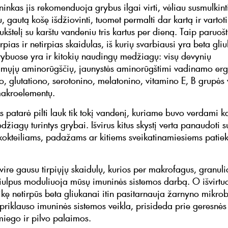
ninkas jis rekomenduoja grybus ilgai virti, vėliau susmulkint
, gautą košę išdžiovinti, tuomet permalti dar kartą ir vartot
ukštelį su karštu vandeniu tris kartus per dieną. Taip paruoš
rpias ir netirpias skaidulas, iš kurių svarbiausi yra beta gli
rybuose yra ir kitokių naudingų medžiagų: visų devynių
mųjų aminorūgščių, jaunystės aminorūgštimi vadinamo erg
io, glutationo, serotonino, melatonino, vitamino E, B grupės 
 makroelementų.
s patarė pilti lauk tik tokį vandenį, kuriame buvo verdami ka
džiagų turintys grybai. Išvirus kitus skystį verta panaudoti s
kokteiliams, padažams ar kitiems sveikatinamiesiems patie
ire gausu tirpiųjų skaidulų, kurios per makrofagus, granulio
čiulpus moduliuoja mūsų imuninės sistemos darbą. O išvirtu
ikę netirpūs beta gliukanai itin pasitarnauja žarnyno mikrob
 priklauso imuninės sistemos veikla, prisideda prie geresnės
iego ir pilvo palaimos.