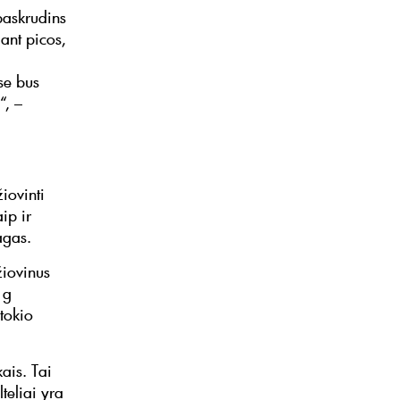
paskrudins
 ant picos,
se bus
“, –
iovinti
ip ir
agas.
žiovinus
 g
 tokio
ais. Tai
teliai yra