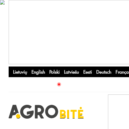
Lietuvių
English
Polski
Latviešu
Eesti
Deutsch
França