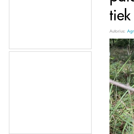
tie
Autorius:
Agr