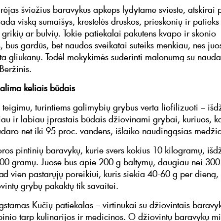
rėjas šviežius baravykus apkeps lydytame svieste, atskirai 
ada viską sumaišys, krestelės druskos, prieskonių ir patieks
grikių ar bulvių. Tokie patiekalai pakutens kvapo ir skonio
s, bus gardūs, bet naudos sveikatai suteiks menkiau, nes juo
a gliukanų. Todėl mokykimės suderinti malonumą su nauda
Beržinis.
galima keliais būdais
 teigimu, turintiems galimybių grybus verta liofilizuoti – išdž
iau ir labiau įprastais būdais džiovinami grybai, kuriuos, ka
udaro net iki 95 proc. vandens, išlaiko naudingąsias medži
oros pintinių baravykų, kurie svers kokius 10 kilogramų, išd
600 gramų. Juose bus apie 200 g baltymų, daugiau nei 300
ad vien pastarųjų poreikiui, kuris siekia 40-60 g per dieną,
vintų grybų pakaktų tik savaitei.
tamas Kūčių patiekalas – virtinukai su džiovintais baravyk
inio tarp kulinarijos ir medicinos. O džiovintų baravykų mil