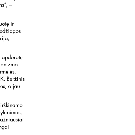
ms“, –
uotę ir
 medžiagos
rija,
at apdorotų
rganizmo
irmėlės.
K. Beržinis
les, o jau
 virškinamo
pykinimas,
dažniausiai
ngai