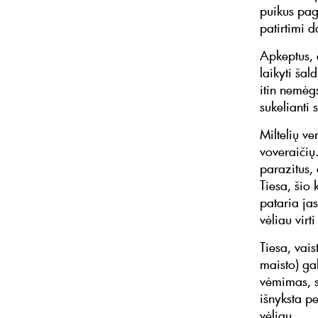
puikus pag
patirtimi d
Apkeptus, 
laikyti šal
itin nemėg
sukelianti 
Miltelių ve
voveraičių
parazitus, 
Tiesa, šio
pataria jas
vėliau virti
Tiesa, vais
maisto) gal
vėmimas, s
išnyksta p
vėliau.