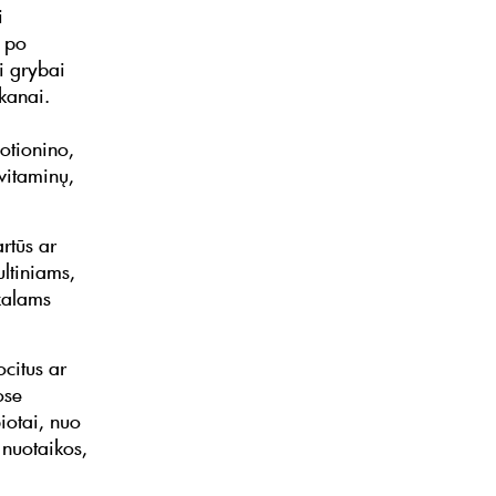
i
i po
ti grybai
ukanai.
otionino,
vitaminų,
rtūs ar
ultiniams,
kalams
citus ar
ose
iotai, nuo
 nuotaikos,