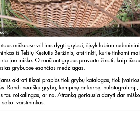
uotr.
ietaus miškuose vėl ims dygti grybai, šįsyk labiau rudeninia
ninkas iš Telšių Kęstutis Beržinis, atsirinkti, kurie tinkami mai
erta jau miške. O ruošiant grybus pravartu žinoti, kaip išsa
usias grybuose esančias medžiagas.
ms akiratį tikrai praplės tiek grybų katalogas, tiek įvairios
s. Randi neaiškų grybą, kempinę ar kerpę, nufotografuoji, i
is tau reikalingas, ar ne. Atranką geriausia daryti dar miške
– sako vaistininkas.