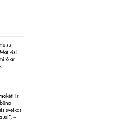
tis su
 Mat visi
mirė ar
k
mokėti ir
 būna
is sveikas
aus!“, –