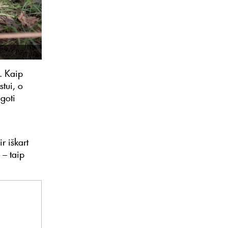
i. Kaip
stui, o
ugoti
r iškart
 – taip