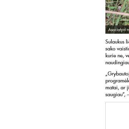
Asociatyvi n
Sulaukus l
sako vaisti
kurie ne, v
naudingia
„Grybautoja
programėlė
matai, ar j
saugiau“, 