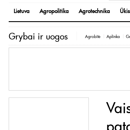
Lietuva
Agropolitika
Agrotechnika
Ūkis
Grybai ir uogos
Agrobitė
Aplinka
Gr
Vais
pat