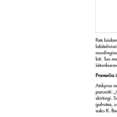
Pats būdam
lakštelinia
nuodingiaus
kiti. Tuo m
šėtonbaravy
Praverčia i
Atskyrus 
paruošti. 
skirtingi.
galvutes, u
sako K. Ber