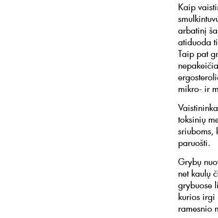
Kaip vaisti
smulkintuvu
arbatinį ša
atiduoda ti
Taip pat g
nepakeičia
ergosterol
mikro- ir
Vaistininka
toksinių me
sriuboms, 
paruošti.
Grybų nuov
net kaulų 
grybuose l
kurios irgi
ramesnio m