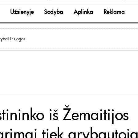
Užsienyje
Sodyba
Aplinka
Reklama
ybai ir uogos
tininko iš Žemaitijos
arimai tiek grybautoj