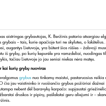
as aistringas grybautojas, K. Beržinis pataria atsargiau elg
is grybais – tais, kurie apačioje turi ne skylutes, o lakštelius.
i, augantys Lietuvoje, yra būtent šios rūšies – žalsvoji mus
etu iš grybų, po kurių kepurėle yra vamzdeliai, nuodingas ti
kis, tačiau Lietuvoje jo jau seniai niekas nėra matęs.
r kai kurių grybų nuoviras
nevalgomus
grybus
nuo tinkamų maistui, pastaruosius reikia 
„O čia jau vaistininko ir ruošiančio grybus požiūriai dažnai
 Sutampa nebent dėl baravykų karpačo: supjaustai griežinėlia
žbarstai druskos ir pipirų, pašlakstai geru aliejumi ir – skan
žinis.