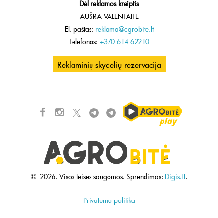
Dėl reklamos kreiptis
AUŠRA VALENTAITĖ
El. paštas:
reklama@agrobite.lt
Telefonas:
+370 614 62210
Reklaminių skydelių rezervacija
©
2026.
Visos teisės saugomos.
Sprendimas:
Digis.Lt
.
Privatumo politika