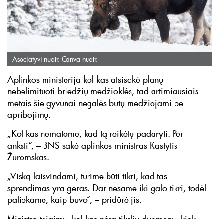
Asociatyvi nuotr. Canva nuotr.
Aplinkos ministerija kol kas atsisakė planų
nebelimituoti briedžių medžioklės, tad artimiausiais
metais šie gyvūnai negalės būtų medžiojami be
apribojimų.
„Kol kas nematome, kad tą reikėtų padaryti. Per
anksti“, – BNS sakė aplinkos ministras Kastytis
Žuromskas.
„Viską laisvindami, turime būti tikri, kad tas
sprendimas yra geras. Dar nesame iki galo tikri, todėl
paliekame, kaip buvo“, – pridūrė jis.
Ministro teigimu, kol kas nėra tikslių duomenų, kiek