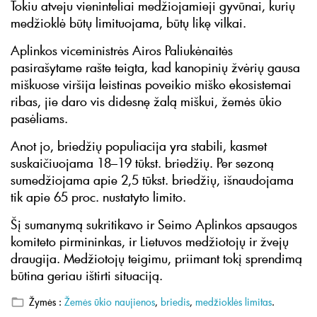
Tokiu atveju vieninteliai medžiojamieji gyvūnai, kurių
medžioklė būtų limituojama, būtų likę vilkai.
Aplinkos viceministrės Airos Paliukėnaitės
pasirašytame rašte teigta, kad kanopinių žvėrių gausa
miškuose viršija leistinas poveikio miško ekosistemai
ribas, jie daro vis didesnę žalą miškui, žemės ūkio
pasėliams.
Anot jo, briedžių populiacija yra stabili, kasmet
suskaičiuojama 18–19 tūkst. briedžių. Per sezoną
sumedžiojama apie 2,5 tūkst. briedžių, išnaudojama
tik apie 65 proc. nustatyto limito.
Šį sumanymą sukritikavo ir Seimo Aplinkos apsaugos
komiteto pirmininkas, ir Lietuvos medžiotojų ir žvejų
draugija. Medžiotojų teigimu, priimant tokį sprendimą
būtina geriau ištirti situaciją.
Žymės :
Žemės ūkio naujienos
,
briedis
,
medžioklės limitas
.