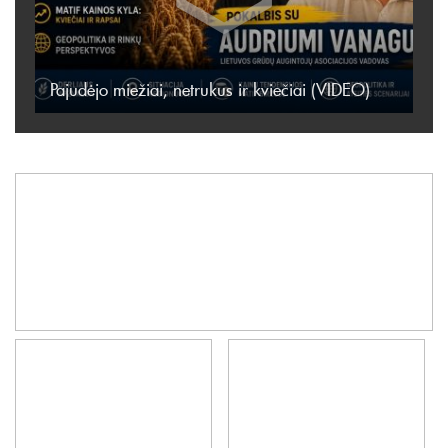
Pajudėjo miežiai, netrukus ir kviečiai (VIDEO)