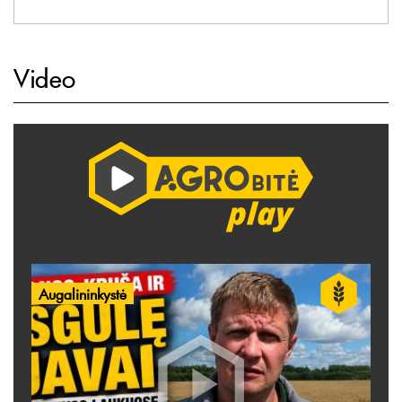
Video
Augalininkystė