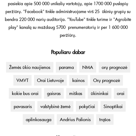
pasiekia apie 500 000 unikalių vartotojų, apie 1700 000 puslapių
peržiūrų. "Facebook" tinkle administruojame virš 25 ūkinių grupių su
bendra 220 000 narių auditorija. "YouTube" tinkle turime ir "Agrobitė
play" kanalą su maždaug 5700 prenumeratorių ir per 1 600 000
peržiūrų.
Populiaru dabar
Žemės ūkio naujienos
parama
NMA
orų prognozė
VMVT
Orai Lietuvoje
kainos
Orų prognozė
kokie bus orai
gaisras
miškas
ūkininkai
orai
pavasaris
valstybinė žemė
pokyčiai
Sinoptikai
aplinkosauga
Andrius Palionis
trąšos