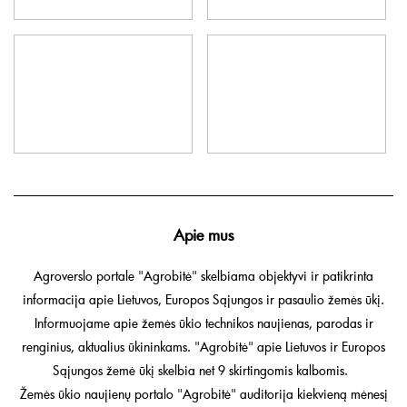
Apie mus
Agroverslo portale "Agrobitė" skelbiama objektyvi ir patikrinta
informacija apie Lietuvos, Europos Sąjungos ir pasaulio žemės ūkį.
Informuojame apie žemės ūkio technikos naujienas, parodas ir
renginius, aktualius ūkininkams. "Agrobitė" apie Lietuvos ir Europos
Sąjungos žemė ūkį skelbia net 9 skirtingomis kalbomis.
Žemės ūkio naujienų portalo "Agrobitė" auditorija kiekvieną mėnesį