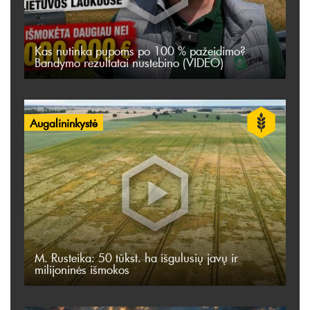
Kas nutinka pupoms po 100 % pažeidimo?
Bandymo rezultatai nustebino (VIDEO)
Augalininkystė
M. Rusteika: 50 tūkst. ha išgulusių javų ir
milijoninės išmokos