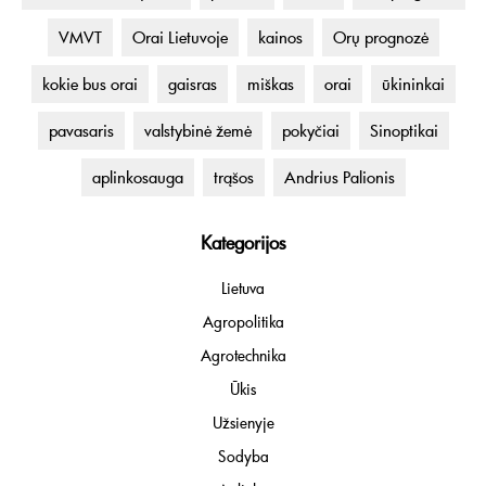
VMVT
Orai Lietuvoje
kainos
Orų prognozė
kokie bus orai
gaisras
miškas
orai
ūkininkai
pavasaris
valstybinė žemė
pokyčiai
Sinoptikai
aplinkosauga
trąšos
Andrius Palionis
Kategorijos
Lietuva
Agropolitika
Agrotechnika
Ūkis
Užsienyje
Sodyba