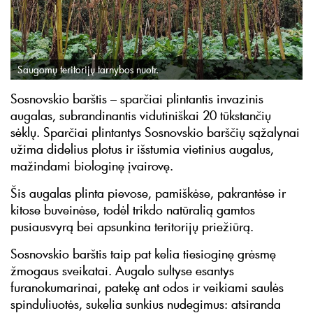
Saugomų teritorijų tarnybos nuotr.
Sosnovskio barštis – sparčiai plintantis invazinis
augalas, subrandinantis vidutiniškai 20 tūkstančių
sėklų. Sparčiai plintantys Sosnovskio barščių sąžalynai
užima didelius plotus ir išstumia vietinius augalus,
mažindami biologinę įvairovę.
Šis augalas plinta pievose, pamiškėse, pakrantėse ir
kitose buveinėse, todėl trikdo natūralią gamtos
pusiausvyrą bei apsunkina teritorijų priežiūrą.
Sosnovskio barštis taip pat kelia tiesioginę grėsmę
žmogaus sveikatai. Augalo sultyse esantys
furanokumarinai, patekę ant odos ir veikiami saulės
spinduliuotės, sukelia sunkius nudegimus: atsiranda