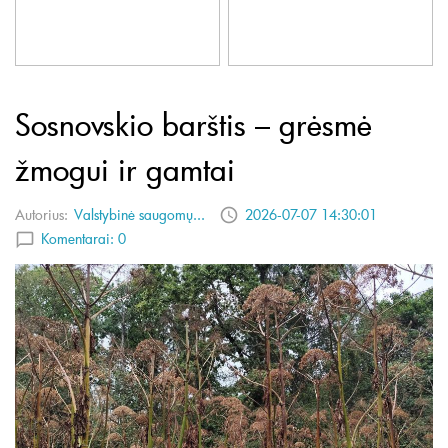
Sosnovskio barštis – grėsmė
žmogui ir gamtai
Autorius:
Valstybinė saugomų...
2026-07-07 14:30:01
Komentarai:
0