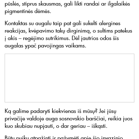
pūslės, stiprus skausmas, gali likti randai ar ilgalaikės
pigmentinės dėmės.
Kontaktas su augalu taip pat gali sukelti alergines
reakcijas, kvėpavimo takų dirginimą, o sultims patekus
į akis – regėjimo sutrikimus. Dėl jautrios odos šis
augalas ypač pavojingas vaikams.
Ką galime padaryti kiekvienas iš mūsų? Jei jūsų
privačije valdoje auga sosnovskio barščiai, reikia juos
kuo skubiau nupjauti, o dar geriau – iškąsti.
Būtų puiku atpažinti ir pažymėti apie šio invazinio