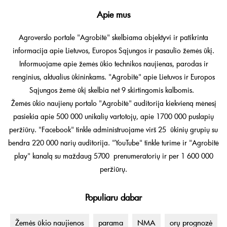
Apie mus
Agroverslo portale "Agrobitė" skelbiama objektyvi ir patikrinta
informacija apie Lietuvos, Europos Sąjungos ir pasaulio žemės ūkį.
Informuojame apie žemės ūkio technikos naujienas, parodas ir
renginius, aktualius ūkininkams. "Agrobitė" apie Lietuvos ir Europos
Sąjungos žemė ūkį skelbia net 9 skirtingomis kalbomis.
Žemės ūkio naujienų portalo "Agrobitė" auditorija kiekvieną mėnesį
pasiekia apie 500 000 unikalių vartotojų, apie 1700 000 puslapių
peržiūrų. "Facebook" tinkle administruojame virš 25 ūkinių grupių su
bendra 220 000 narių auditorija. "YouTube" tinkle turime ir "Agrobitė
play" kanalą su maždaug 5700 prenumeratorių ir per 1 600 000
peržiūrų.
Populiaru dabar
Žemės ūkio naujienos
parama
NMA
orų prognozė