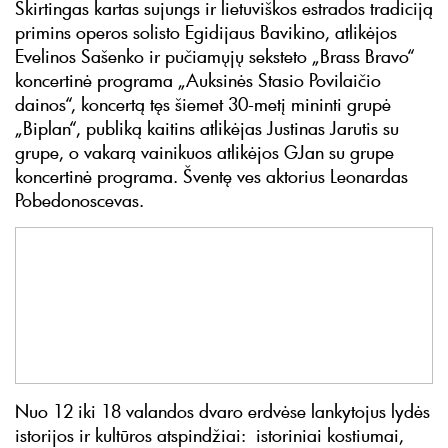
Skirtingas kartas sujungs ir lietuviškos estrados tradiciją
primins operos solisto Egidijaus Bavikino, atlikėjos
Evelinos Sašenko ir pučiamųjų seksteto „Brass Bravo“
koncertinė programa „Auksinės Stasio Povilaičio
dainos“, koncertą tęs šiemet 30-metį mininti grupė
„Biplan“, publiką kaitins atlikėjas Justinas Jarutis su
grupe, o vakarą vainikuos atlikėjos GJan su grupe
koncertinė programa. Šventę ves aktorius Leonardas
Pobedonoscevas.
Nuo 12 iki 18 valandos dvaro erdvėse lankytojus lydės
istorijos ir kultūros atspindžiai: istoriniai kostiumai,