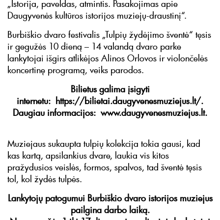
„Istorija, paveldas, atmintis. Pasakojimas apie
Daugyvenės kultūros istorijos muziejų-draustinį“.
Burbiškio dvaro festivalis „Tulpių žydėjimo šventė“ tęsis
ir gegužės 10 dieną – 14 valandą dvaro parke
lankytojai išgirs atlikėjos Alinos Orlovos ir violončelės
koncertinę programą, veiks parodos.
Bilietus galima įsigyti
internetu: https://bilietai.daugyvenesmuziejus.lt/.
Daugiau informacijos: www.daugyvenesmuziejus.lt.
Muziejaus sukaupta tulpių kolekcija tokia gausi, kad
kas kartą, apsilankius dvare, laukia vis kitos
pražydusios veislės, formos, spalvos, tad šventė tęsis
tol, kol žydės tulpės.
Lankytojų patogumui Burbiškio dvaro istorijos muziejus
pailgina darbo laiką.