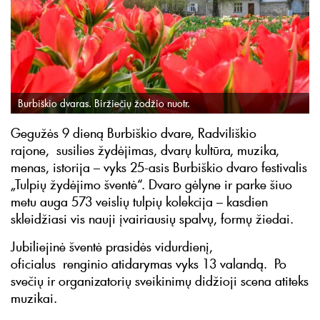
Burbiškio dvaras. Biržiečių žodžio nuotr.
Gegužės 9 dieną Burbiškio dvare, Radviliškio
rajone, susilies žydėjimas, dvarų kultūra, muzika,
menas, istorija – vyks 25-asis Burbiškio dvaro festivalis
„Tulpių žydėjimo šventė“. Dvaro gėlyne ir parke šiuo
metu auga 573 veislių tulpių kolekcija – kasdien
skleidžiasi vis nauji įvairiausių spalvų, formų žiedai.
Jubiliejinė šventė prasidės vidurdienį,
oficialus renginio atidarymas vyks 13 valandą. Po
svečių ir organizatorių sveikinimų didžioji scena atiteks
muzikai.