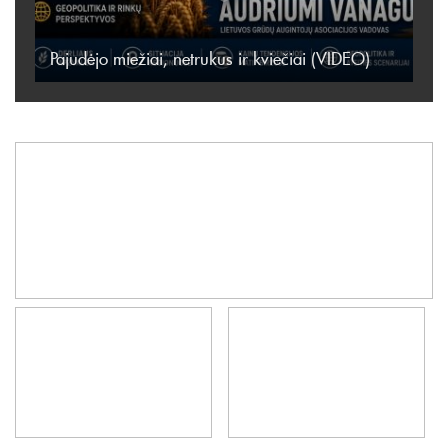
Pajudėjo miežiai, netrukus ir kviečiai (VIDEO)