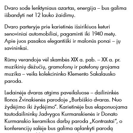
Dvaro sode lenktyniaus azartas, energija – bus galima
išbandyti net 12 lauko žaidimų.
Dvaro parteryje prie karietinės išsirikiuos keturi
senoviniai automobiliai, pagaminti iki 1940 metų.
Apie juos pasakos elegantiški ir malonūs ponai – jų
savininkai.
Rūmų verandoje vėl skambės XIX a. pab. – XX a. pr.
muzikinių dėžučių, gramofonų ir patefonų grojama
muzika – veiks kolekcininko Klemento Sakalausko
paroda.
Ledainėje dvaras atgims paveiksluose – dailininkės
Ilonos Žvinakienės parodoje „Burbiškio dvaras. Nuo
žydėjimo iki žydėjimo“. Karietinėje bus eksponuojama
tautodailininkų Jadvygos Kurmanskienės ir Donato
Kurmanskio keramikos darbų paroda „Kontrastai“, o
konferencijų salėje bus galima aplankyti parodą