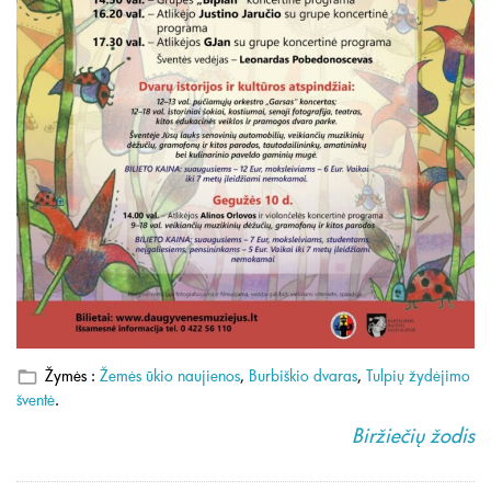
Žymės :
Žemės ūkio naujienos
,
Burbiškio dvaras
,
Tulpių žydėjimo
šventė
.
Biržiečių žodis