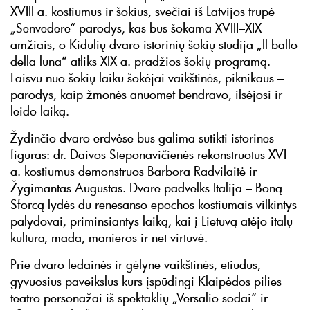
XVIII a. kostiumus ir šokius, svečiai iš Latvijos trupė
„Senvedere“ parodys, kas bus šokama XVIII–XIX
amžiais, o Kidulių dvaro istorinių šokių studija „Il ballo
della luna“ atliks XIX a. pradžios šokių programą.
Laisvu nuo šokių laiku šokėjai vaikštinės, piknikaus –
parodys, kaip žmonės anuomet bendravo, ilsėjosi ir
leido laiką.
Žydinčio dvaro erdvėse bus galima sutikti istorines
figūras: dr. Daivos Steponavičienės rekonstruotus XVI
a. kostiumus demonstruos Barbora Radvilaitė ir
Žygimantas Augustas. Dvare padvelks Italija – Boną
Sforcą lydės du renesanso epochos kostiumais vilkintys
palydovai, priminsiantys laiką, kai į Lietuvą atėjo italų
kultūra, mada, manieros ir net virtuvė.
Prie dvaro ledainės ir gėlyne vaikštinės, etiudus,
gyvuosius paveikslus kurs įspūdingi Klaipėdos pilies
teatro personažai iš spektaklių „Versalio sodai“ ir