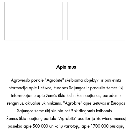
Apie mus
Agroverslo portale "Agrobitė" skelbiama objektyvi ir patikrinta
informacija apie Lietuvos, Europos Sąjungos ir pasaulio žemės ūkį.
Informuojame apie žemės ūkio technikos naujienas, parodas ir
renginius, aktualius ūkininkams. "Agrobitė" apie Lietuvos ir Europos
Sąjungos žemė ūkį skelbia net 9 skirtingomis kalbomis.
Žemės ūkio naujienų portalo "Agrobitė" auditorija kiekvieną mėnesį
pasiekia apie 500 000 unikalių vartotojų, apie 1700 000 puslapių