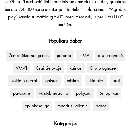
peržiūrų. "Facebook" tinkle administruojame virš 25 ūkinių grupių su
bendra 220 000 narių auditorija. "YouTube" tinkle turime ir "Agrobitė
play" kanalą su maždaug 5700 prenumeratorių ir per 1 600 000
peržiūrų.
Populiaru dabar
Žemės ūkio naujienos
parama
NMA
orų prognozė
VMVT
Orai Lietuvoje
kainos
Orų prognozė
kokie bus orai
gaisras
miškas
ūkininkai
orai
pavasaris
valstybinė žemė
pokyčiai
Sinoptikai
aplinkosauga
Andrius Palionis
trąšos
Kategorijos