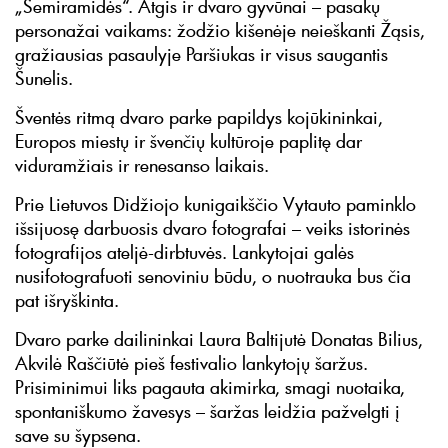
„Semiramidės“. Atgis ir dvaro gyvūnai – pasakų
personažai vaikams: žodžio kišenėje neieškanti Žąsis,
gražiausias pasaulyje Paršiukas ir visus saugantis
Šunelis.
Šventės ritmą dvaro parke papildys kojūkininkai,
Europos miestų ir švenčių kultūroje paplitę dar
viduramžiais ir renesanso laikais.
Prie Lietuvos Didžiojo kunigaikščio Vytauto paminklo
išsijuosę darbuosis dvaro fotografai – veiks istorinės
fotografijos ateljė-dirbtuvės. Lankytojai galės
nusifotografuoti senoviniu būdu, o nuotrauka bus čia
pat išryškinta.
Dvaro parke dailininkai Laura Baltijutė Donatas Bilius,
Akvilė Raščiūtė pieš festivalio lankytojų šaržus.
Prisiminimui liks pagauta akimirka, smagi nuotaika,
spontaniškumo žavesys – šaržas leidžia pažvelgti į
save su šypsena.