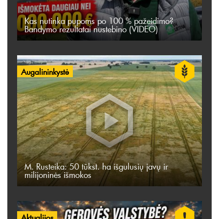
Kas nutinka pupoms po 100 % pažeidimo?
Bandymo rezultatai nustebino (VIDEO)
Augalininkystė
M. Rusteika: 50 tūkst. ha išgulusių javų ir
milijoninės išmokos
Aktualijos