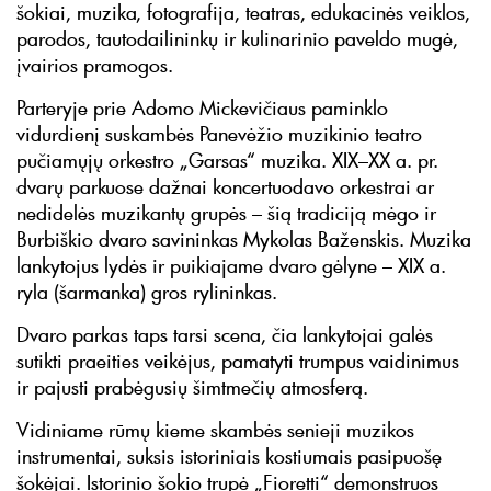
šokiai, muzika, fotografija, teatras, edukacinės veiklos,
parodos, tautodailininkų ir kulinarinio paveldo mugė,
įvairios pramogos.
Parteryje prie Adomo Mickevičiaus paminklo
vidurdienį suskambės Panevėžio muzikinio teatro
pučiamųjų orkestro „Garsas“ muzika. XIX–XX a. pr.
dvarų parkuose dažnai koncertuodavo orkestrai ar
nedidelės muzikantų grupės – šią tradiciją mėgo ir
Burbiškio dvaro savininkas Mykolas Baženskis. Muzika
lankytojus lydės ir puikiajame dvaro gėlyne – XIX a.
ryla (šarmanka) gros rylininkas.
Dvaro parkas taps tarsi scena, čia lankytojai galės
sutikti praeities veikėjus, pamatyti trumpus vaidinimus
ir pajusti prabėgusių šimtmečių atmosferą.
Vidiniame rūmų kieme skambės senieji muzikos
instrumentai, suksis istoriniais kostiumais pasipuošę
šokėjai. Istorinio šokio trupė „Fioretti“ demonstruos