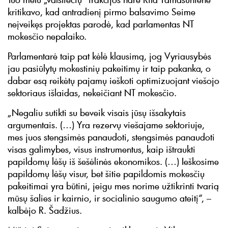
kritikavo, kad antradienį pirmo balsavimo Seime
neįveikęs projektas parodė, kad parlamentas NT
mokesčio nepalaiko.
Parlamentarė taip pat kėlė klausimą, jog Vyriausybės
jau pasiūlytų mokestinių pakeitimų ir taip pakanka, o
dabar esą reikėtų pajamų ieškoti optimizuojant viešojo
sektoriaus išlaidas, nekeičiant NT mokesčio.
„Negaliu sutikti su beveik visais jūsų išsakytais
argumentais. (…) Yra rezervų viešajame sektoriuje,
mes juos stengsimės panaudoti, stengsimės panaudoti
visas galimybes, visus instrumentus, kaip ištraukti
papildomų lėšų iš šešėlinės ekonomikos. (…) Ieškosime
papildomų lėšų visur, bet šitie papildomis mokesčių
pakeitimai yra būtini, jeigu mes norime užtikrinti tvarią
mūsų šalies ir kairnio, ir socialinio saugumo ateitį“, –
kalbėjo R. Šadžius.