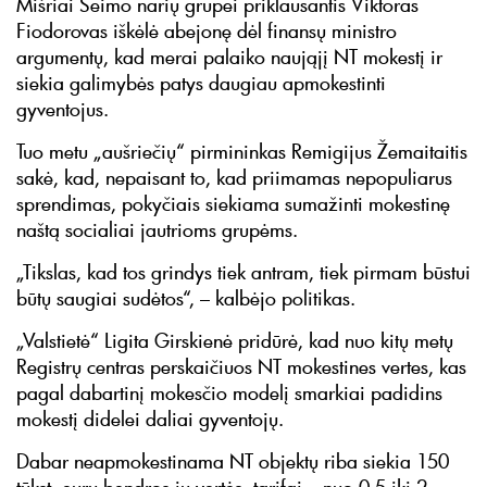
Mišriai Seimo narių grupei priklausantis Viktoras
Fiodorovas iškėlė abejonę dėl finansų ministro
argumentų, kad merai palaiko naująjį NT mokestį ir
siekia galimybės patys daugiau apmokestinti
gyventojus.
Tuo metu „aušriečių“ pirmininkas Remigijus Žemaitaitis
sakė, kad, nepaisant to, kad priimamas nepopuliarus
sprendimas, pokyčiais siekiama sumažinti mokestinę
naštą socialiai jautrioms grupėms.
„Tikslas, kad tos grindys tiek antram, tiek pirmam būstui
būtų saugiai sudėtos“, – kalbėjo politikas.
„Valstietė“ Ligita Girskienė pridūrė, kad nuo kitų metų
Registrų centras perskaičiuos NT mokestines vertes, kas
pagal dabartinį mokesčio modelį smarkiai padidins
mokestį didelei daliai gyventojų.
Dabar neapmokestinama NT objektų riba siekia 150