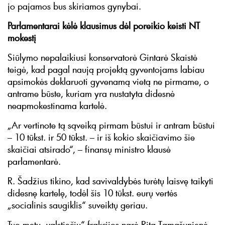
jo pajamos bus skiriamos gynybai.
Parlamentarai kėlė klausimus dėl poreikio keisti NT
mokestį
Siūlymo nepalaikiusi konservatorė Gintarė Skaistė
teigė, kad pagal naują projektą gyventojams labiau
apsimokės deklaruoti gyvenamą vietą ne pirmame, o
antrame būste, kuriam yra nustatyta didesnė
neapmokestinama kartelė.
„Ar vertinote tą sąveiką pirmam būstui ir antram būstui
– 10 tūkst. ir 50 tūkst. – ir iš kokio skaičiavimo šie
skaičiai atsirado“, – finansų ministro klausė
parlamentarė.
R. Šadžius tikino, kad savivaldybės turėtų laisvę taikyti
didesnę kartelę, todėl šis 10 tūkst. eurų vertės
„socialinis saugiklis“ suveiktų geriau.
Tuo metu „valstiečių“ frakcijos narė Rita Tamašunienė