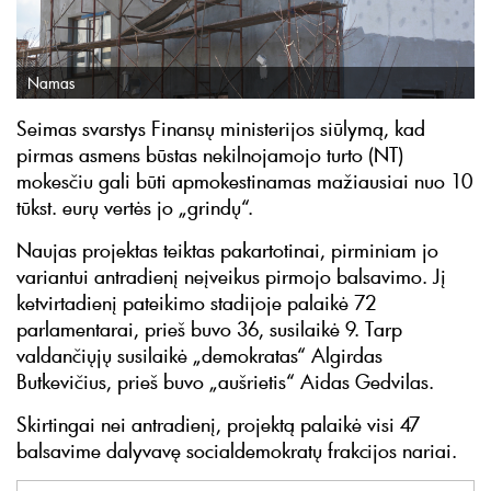
Namas
Seimas svarstys Finansų ministerijos siūlymą, kad
pirmas asmens būstas nekilnojamojo turto (NT)
mokesčiu gali būti apmokestinamas mažiausiai nuo 10
tūkst. eurų vertės jo „grindų“.
Naujas projektas teiktas pakartotinai, pirminiam jo
variantui antradienį neįveikus pirmojo balsavimo. Jį
ketvirtadienį pateikimo stadijoje palaikė 72
parlamentarai, prieš buvo 36, susilaikė 9. Tarp
valdančiųjų susilaikė „demokratas“ Algirdas
Butkevičius, prieš buvo „aušrietis“ Aidas Gedvilas.
Skirtingai nei antradienį, projektą palaikė visi 47
balsavime dalyvavę socialdemokratų frakcijos nariai.