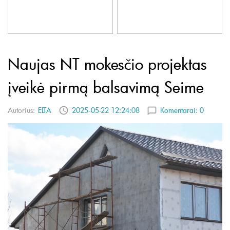
Naujas NT mokesčio projektas
įveikė pirmą balsavimą Seime
Autorius:
ELTA
2025-05-22 12:24:08
Komentarai:
0