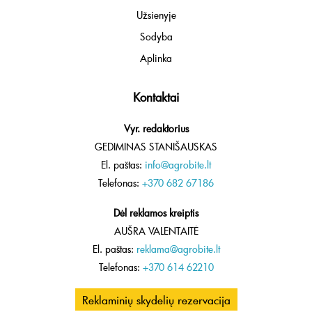
Užsienyje
Sodyba
Aplinka
Kontaktai
Vyr. redaktorius
GEDIMINAS STANIŠAUSKAS
El. paštas:
info@agrobite.lt
Telefonas:
+370 682 67186
Dėl reklamos kreiptis
AUŠRA VALENTAITĖ
El. paštas:
reklama@agrobite.lt
Telefonas:
+370 614 62210
Reklaminių skydelių rezervacija