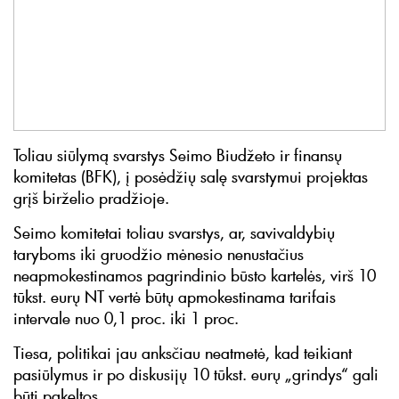
Toliau siūlymą svarstys Seimo Biudžeto ir finansų
komitetas (BFK), į posėdžių salę svarstymui projektas
grįš birželio pradžioje.
Seimo komitetai toliau svarstys, ar, savivaldybių
taryboms iki gruodžio mėnesio nenustačius
neapmokestinamos pagrindinio būsto kartelės, virš 10
tūkst. eurų NT vertė būtų apmokestinama tarifais
intervale nuo 0,1 proc. iki 1 proc.
Tiesa, politikai jau anksčiau neatmetė, kad teikiant
pasiūlymus ir po diskusijų 10 tūkst. eurų „grindys“ gali
būti pakeltos.