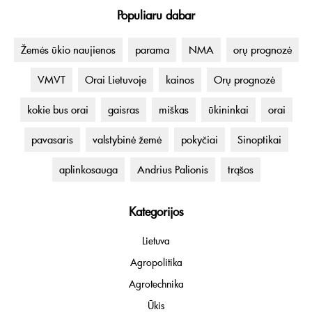
Populiaru dabar
Žemės ūkio naujienos
parama
NMA
orų prognozė
VMVT
Orai Lietuvoje
kainos
Orų prognozė
kokie bus orai
gaisras
miškas
ūkininkai
orai
pavasaris
valstybinė žemė
pokyčiai
Sinoptikai
aplinkosauga
Andrius Palionis
trąšos
Kategorijos
Lietuva
Agropolitika
Agrotechnika
Ūkis