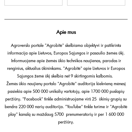
Apie mus
Agroverslo portale "Agrobitė" skelbiama objektyvi ir patikrinta
informacija apie Lietuvos, Europos Sąjungos ir pasaulio žemės ūkį.
Informuojame apie žemės ūkio technikos naujienas, parodas ir
renginius, aktualius ūkininkams. "Agrobitė" apie Lietuvos ir Europos
Sąjungos žemė ūkį skelbia net 9 skirtingomis kalbomis.
Žemės ūkio naujienų portalo "Agrobitė" auditorija kiekvieną mėnesį
pasiekia apie 500 000 unikalių vartotojų, apie 1700 000 puslapių
peržiūrų. "Facebook" tinkle administruojame virš 25 ūkinių grupių su
bendra 220 000 narių auditorija. "YouTube" tinkle turime ir "Agrobitė
play" kanalą su maždaug 5700 prenumeratorių ir per 1 600 000
peržiūrų.