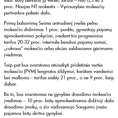
tūkst. eurų bendros jų vertės, tarifai – nuo 0,5 iki 2
proc. Naujas NT mokestis – Vyriausybės mokesčių
pertvarkos paketo dalis.
Pirmą balsavimą Seime antradienį įveikė pelno
mokesčio didinimas 1 proc. punktu, gyventojų pajamų
apmokestinimo pokyčiai, įvedant tris progresinius
tarifus 20-32 proc. intervale bendrai pajamų sumai,
„cukraus“ mokesčio arba akcizo saldiesiems gėrimams
įvedimas.
Taip pat bus svarstoma atsisakyti pridėtinės vertės
mokesčio (PVM) lengvatos šildymui, karštam vandeniui
bei malkoms – tarifas siektų 21 proc., o ne 9 proc. kaip
dabar.
Be to, bus svarstomas ne gyvybės draudimo mokesčio
įvedimas – 10 proc. būtų apmokestinama didžioji dalis
draudimo įmokų, o šio vadinamojo Saugumo įnašo
pajamos būtų skirtos gynybai.