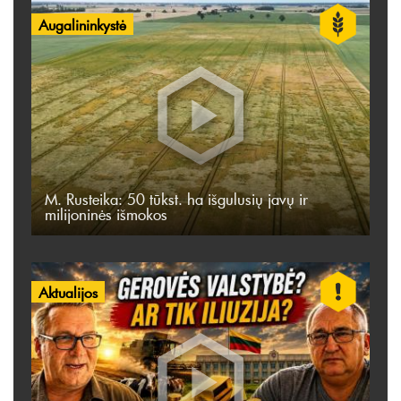
Augalininkystė
M. Rusteika: 50 tūkst. ha išgulusių javų ir
milijoninės išmokos
Aktualijos