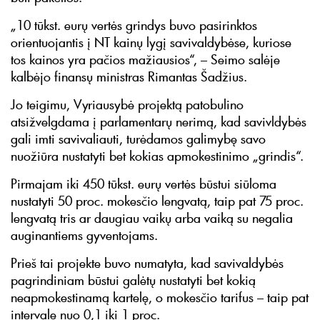
„10 tūkst. eurų vertės grindys buvo pasirinktos
orientuojantis į NT kainų lygį savivaldybėse, kuriose
tos kainos yra pačios mažiausios“, – Seimo salėje
kalbėjo finansų ministras Rimantas Šadžius.
Jo teigimu, Vyriausybė projektą patobulino
atsižvelgdama į parlamentarų nerimą, kad savivldybės
gali imti savivaliauti, turėdamos galimybę savo
nuožiūra nustatyti bet kokias apmokestinimo „grindis“.
Pirmajam iki 450 tūkst. eurų vertės būstui siūloma
nustatyti 50 proc. mokesčio lengvatą, taip pat 75 proc.
lengvatą tris ar daugiau vaikų arba vaiką su negalia
auginantiems gyventojams.
Prieš tai projekte buvo numatyta, kad savivaldybės
pagrindiniam būstui galėtų nustatyti bet kokią
neapmokestinamą kartelę, o mokesčio tarifus – taip pat
intervale nuo 0,1 iki 1 proc.