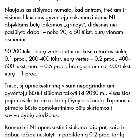
Naujausias siūlymas numato, kad antram, trečiam ir
visiems likusiems gyventojų nekomerciniams NT
objektams būtų taikomos „grindys“, didesnės nei
pasiūlyta dabar – nebe 20, o 50 tūkst. eurų vienam
asmeniui.
50-200 tūkst. eurų vertės turtui mokesčio tarifas siektų
0,1 proc., 200-400 tūkst. eurų vertės – 0,2 proc., 400-
600 tūkst. eurų – 0,5 proc., brangesniam nei 600 tūkst.
eurų – 1 proc.
Tiesa, šį apmokestinimą visam nepagrindiniam
gyventojų būstui siūloma taikyti iki 2030 m., visas šias
pajamas iki to laiko skirti į Gynybos fondą. Pajamos iš
pirmojo būsto apmokestinimo būtų skiriamos į
savivaldybių biudžetus.
Komercinį NT apmokestinti siūloma taip pat, kaip ir
dabar, tačiau nustatyti ir papildomą 0,2 proc. tarifą –