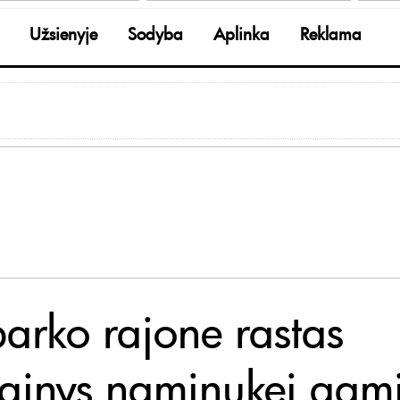
Užsienyje
Sodyba
Aplinka
Reklama
barko rajone rastas
nginys naminukei gami