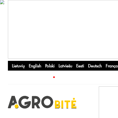
Lietuvių
English
Polski
Latviešu
Eesti
Deutsch
França