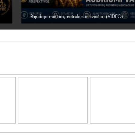
Pajudėjo miežiai, netrukus ir kviečiai (VIDEO)