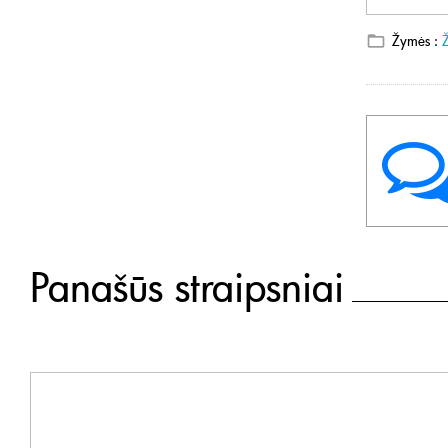
Žymės :
Panašūs straipsniai