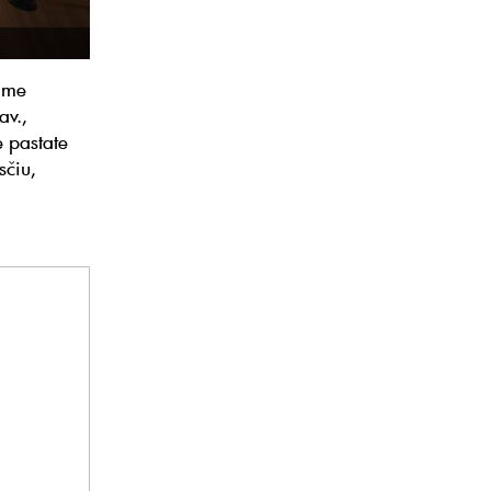
iame
av.,
e pastate
sčiu,