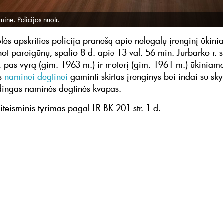
inė. Policijos nuotr.
ės apskrities policija pranešą apie nelegalų įrenginį ūkin
ot pareigūnų, spalio 8 d. apie 13 val. 56 min. Jurbarko r. s
, pas vyrą (gim. 1963 m.) ir moterį (gim. 1961 m.) ūkiniam
as
naminei degtinei
gaminti skirtas įrenginys bei indai su sky
ingas naminės degtinės kvapas.
iteisminis tyrimas pagal LR BK 201 str. 1 d.