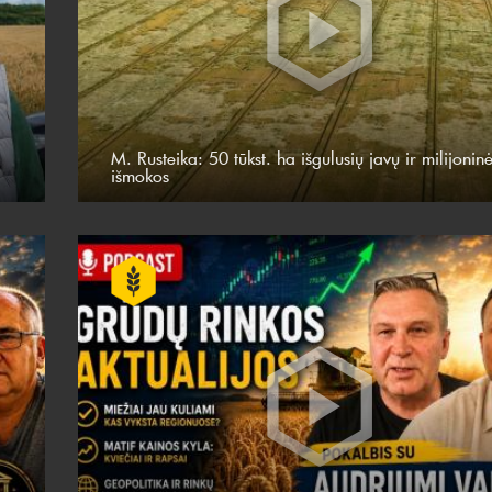
M. Rusteika: 50 tūkst. ha išgulusių javų ir milijonin
išmokos