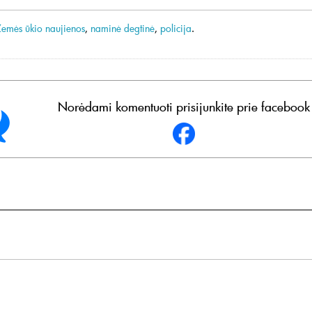
Žemės ūkio naujienos
,
naminė degtinė
,
policija
.
Norėdami komentuoti prisijunkite prie facebook