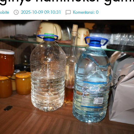
obitė
2025-10-09 09:10:31
Komentarai:
0