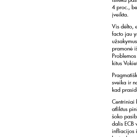
4 proc., b
įveikta.
Vis dėlto,
facto jau 
užsakymus 
pramonė iš
Problemos i
kitus Voki
Pragmatiška
sveika ir 
kad prasid
Centriniai
atliktus pi
šoko pasib
dalis ECB v
infliacijo