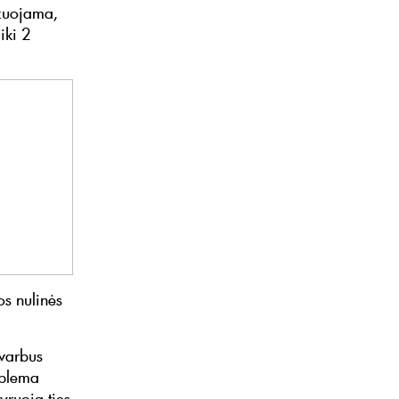
ozuojama,
iki 2
os nulinės
svarbus
oblema
vyruoja ties