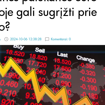
je gali sugrįžti prie
io?
A
2024-10-06 12:38:28
Komentarai:
0