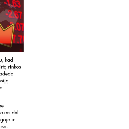
du, kad
rtą rinkos
pradeda
esiją
ra
ne
nozes dėl
goje ir
ėse.