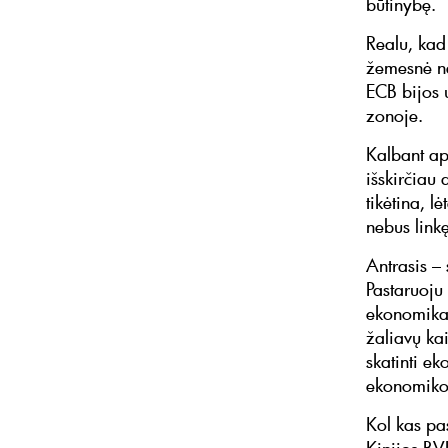
būtinybę.
Realu, kad
žemesnė ne
ECB bijos u
zonoje.
Kalbant ap
išskirčiau
tikėtina, 
nebus linkę
Antrasis –
Pastaruoju
ekonomika 
žaliavų kai
skatinti ek
ekonomikos
Kol kas pa