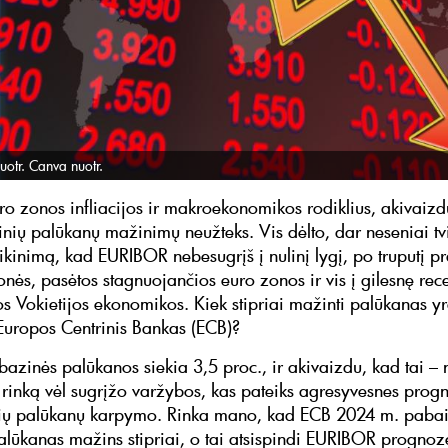
uotr. Canva nuotr.
euro zonos infliacijos ir makroekonomikos rodiklius, akivaiz
inių palūkanų mažinimų neužteks. Vis dėlto, dar neseniai tvi
itikinimą, kad EURIBOR nebesugrįš į nulinį lygį, po truputį 
onės, pasėtos stagnuojančios euro zonos ir vis į gilesnę rec
s Vokietijos ekonomikos. Kiek stipriai mažinti palūkanas y
Europos Centrinis Bankas (ECB)?
bazinės palūkanos siekia 3,5 proc., ir akivaizdu, kad tai – 
 rinką vėl sugrįžo varžybos, kas pateiks agresyvesnes prog
ių palūkanų karpymo. Rinka mano, kad ECB 2024 m. pabai
lūkanas mažins stipriai, o tai atsispindi EURIBOR prognoz