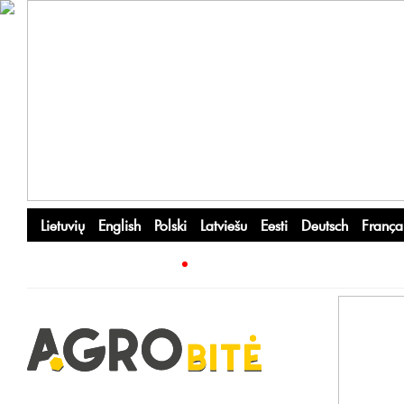
Lietuvių
English
Polski
Latviešu
Eesti
Deutsch
França