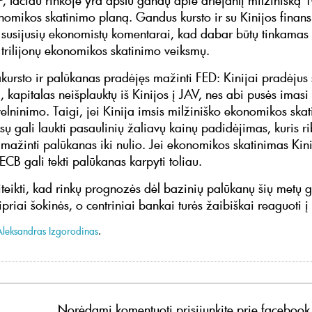
, tačiau rinkoje yra apstu gandų apie artėjantį milžinišką 10
nomikos skatinimo planą. Gandus kursto ir su Kinijos finan
a susijusių ekonomistų komentarai, kad dabar būtų tinkamas 
 trilijonų ekonomikos skatinimo veiksmų.
ursto ir palūkanas pradėjęs mažinti FED: Kinijai pradėjus s
 kapitalas neišplauktų iš Kinijos į JAV, nes abi pusės imasi
velninimo. Taigi, jei Kinija imsis milžiniško ekonomikos ska
sų gali laukti pasaulinių žaliavų kainų padidėjimas, kuris r
mažinti palūkanas iki nulio. Jei ekonomikos skatinimas Kini
ECB gali tekti palūkanas karpyti toliau.
iteikti, kad rinkų prognozės dėl bazinių palūkanų šių metų g
priai šokinės, o centriniai bankai turės žaibiškai reaguoti į
Aleksandras Izgorodinas
.
Norėdami komentuoti prisijunkite prie facebook