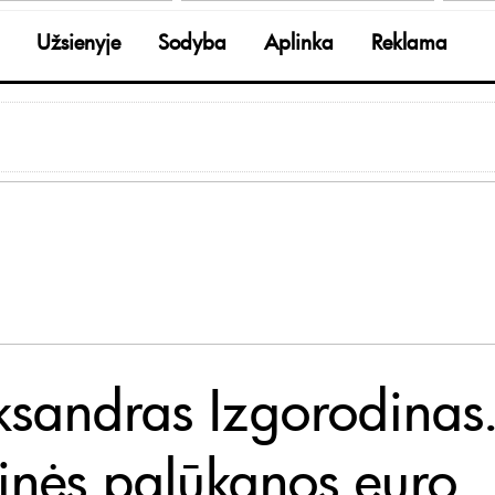
Užsienyje
Sodyba
Aplinka
Reklama
ksandras Izgorodinas
inės palūkanos euro