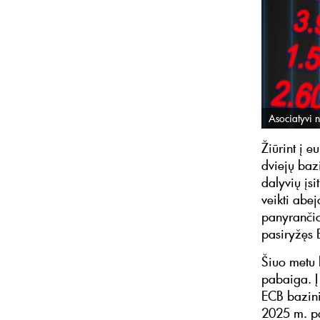
Asociatyvi n
Žiūrint į 
dviejų baz
dalyvių įs
veikti abej
panyrančio
pasiryžęs 
Šiuo metu 
pabaiga. Į
ECB bazin
2025 m. pa