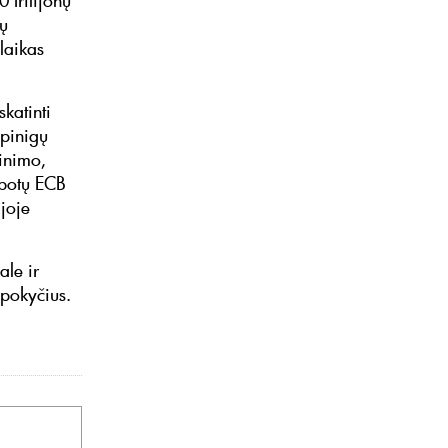
 trilijonų
sų
laikas
katinti
 pinigų
tinimo,
ibotų ECB
joje
ale ir
 pokyčius.