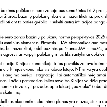
 bazinės palūkanos euro zonoje bus sumažintos iki 2 proc.,
i 2 proc. bazinių palūkanų riba yra mažai tikėtina, praktišk
žlipti ant to paties grėblio ir sukelti antrą infliacijos bangą
ie euro zonos bazinių palūkanų normų perspektyvas 2025 
 du esminius elementus. Pirmasis – JAV ekonomikos augimas,
lėtės, bet neženkliai, todėl bazinės palūkanos JAV sumažės, 
s agresyviai karpyti palūkanų ir jos liks santykinai aukštos.
 situacija Kinijos ekonomikoje ir jos poveikis žaliavų kaino
 metu Kinijos ekonomika vis labiau lėtėjo: NT rinka yra duob
iš augimo perėjo į stagnaciją. Tai automatiškai neigiamai
nas. Tačiau pastarąsias kelias savaites Kinijos valdžia prad
onomiką ir žarstyti pažadus apie tolesnį „bazooka“ (labai di
 skatinimą.
skelbtas ekonomikos skatinimo planas yra mažas, siekia ap