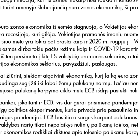
et turint omenyje šlubuojančią euro zonos ekonomiką, ši p
 euro zonos ekonomika iš esmės stagnuoja, o Vokietijos ek
yra recesijoje, kuri gilėja. Vokietijos pramonės įmonių nuo
šiuo metu yra tokia pat prasta kaip ir 2020 m. rugpjūtį – Vo
 esmės dirba tokiu pačiu režimu kaip ir COVID-19 karanti
š ten persimeta į kitų ES valstybių pramonės sektorius, o tai
etijos ekonomikos sektorius, pavyzdžiui, paslaugas.
i žiūrint, siekiant atgaivinti ekonomiką, kurį laiką euro zo
naudinga sugrįžti iki labai žemų palūkanų normų. Tačiau n
ėjusio palūkanų karpymo ciklo metu ECB išdrįs pasiekti nuli
 bankai, įskaitant ir ECB, vis dar gerai prisimena pandemij
nigų politikos eksperimentus, kurie privedė prie pasaulinio in
aigus pandemijai. ECB bus itin atsargus karpant palūkanas 
aldybos narių tikrai nepalaikys nulinių palūkanų idėjos, net
s ir ekonomikos rodikliai diktuos apie tolesnio palūkanų kar