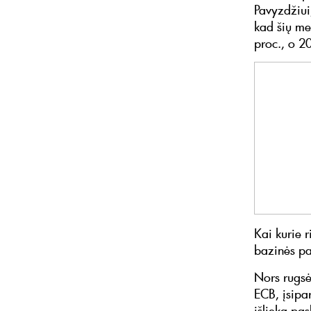
Pavyzdžiui
kad šių met
proc., o 2
Kai kurie r
bazinės pa
Nors rugsėj
ECB, įsipar
išlieka pas