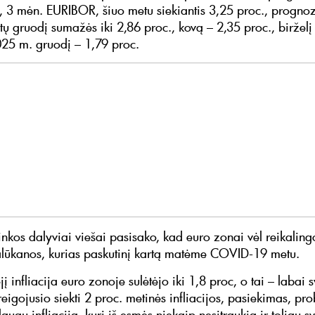
, 3 mėn. EURIBOR, šiuo metu siekiantis 3,25 proc., progn
ų gruodį sumažės iki 2,86 proc., kovą – 2,35 proc., birželį 
025 m. gruodį – 1,79 proc.
inkos dalyviai viešai pasisako, kad euro zonai vėl reikaling
lūkanos, kurias paskutinį kartą matėme COVID-19 metu.
į infliacija euro zonoje sulėtėjo iki 1,8 proc, o tai – labai 
eigojusio siekti 2 proc. metinės infliacijos, pasiekimas, pr
laugų infliacija, kuri iš esmės niekaip nesitraukia ir toliau s