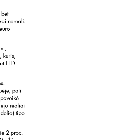
 bet
ai nereali:
 euro
m.,
 kuris,
bet FED
ms.
ėje, pati
 paveikė
ėjo realiai
delio) tipo
ie 2 proc.