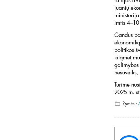
Kinijos BVP
juanių eko
ministerij
imtis 4–10
Gandus pak
ekonomiką,
politikos š
kitąmet mū
galimybes 
nesuveiks, 
Turime nus
2025 m. sti
Žymės :