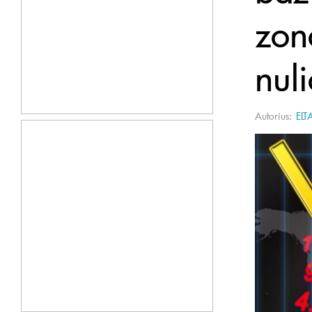
zono
nul
Autorius:
ELT