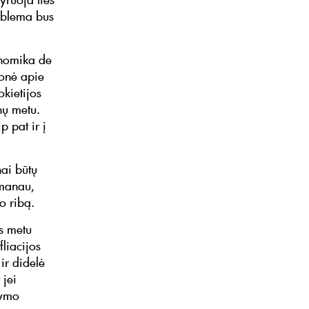
roblema bus
onomika de
monė apie
kietijos
nų metu.
p pat ir į
nai būtų
emanau,
o ribą.
os metu
fliacijos
ir didelė
 jei
pymo