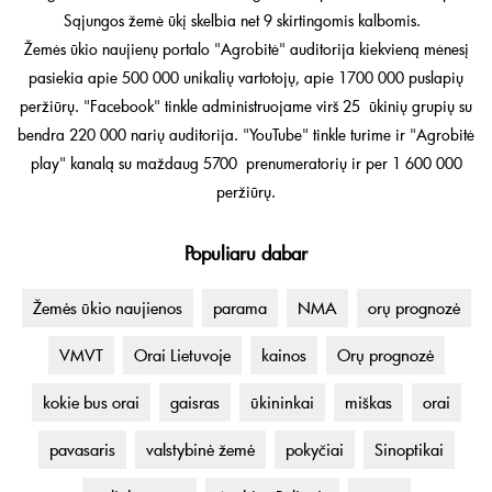
Sąjungos žemė ūkį skelbia net 9 skirtingomis kalbomis.
Žemės ūkio naujienų portalo "Agrobitė" auditorija kiekvieną mėnesį
pasiekia apie 500 000 unikalių vartotojų, apie 1700 000 puslapių
peržiūrų. "Facebook" tinkle administruojame virš 25 ūkinių grupių su
bendra 220 000 narių auditorija. "YouTube" tinkle turime ir "Agrobitė
play" kanalą su maždaug 5700 prenumeratorių ir per 1 600 000
peržiūrų.
Populiaru dabar
Žemės ūkio naujienos
parama
NMA
orų prognozė
VMVT
Orai Lietuvoje
kainos
Orų prognozė
kokie bus orai
gaisras
ūkininkai
miškas
orai
pavasaris
valstybinė žemė
pokyčiai
Sinoptikai