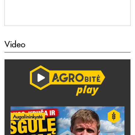
Video
Augalininkystė