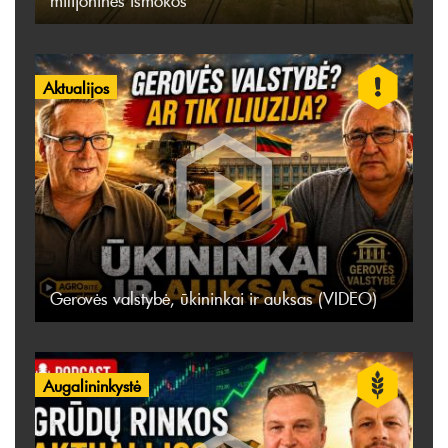
milijoninės išmokos
Aktualijos
Gerovės valstybė, ūkininkai ir auksas (VIDEO)
Augalininkystė