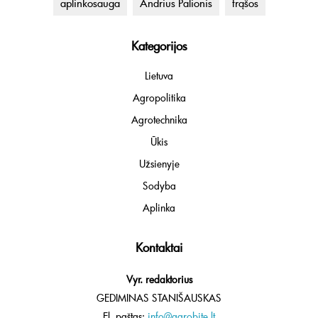
aplinkosauga
Andrius Palionis
trąšos
Kategorijos
Lietuva
Agropolitika
Agrotechnika
Ūkis
Užsienyje
Sodyba
Aplinka
Kontaktai
Vyr. redaktorius
GEDIMINAS STANIŠAUSKAS
El. paštas:
info@agrobite.lt