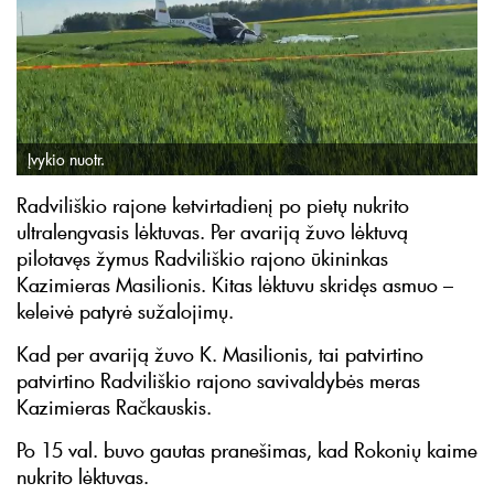
Įvykio nuotr.
Radviliškio rajone ketvirtadienį po pietų nukrito
ultralengvasis lėktuvas. Per avariją žuvo lėktuvą
pilotavęs žymus Radviliškio rajono ūkininkas
Kazimieras Masilionis. Kitas lėktuvu skridęs asmuo –
keleivė patyrė sužalojimų.
Kad per avariją žuvo K. Masilionis, tai patvirtino
patvirtino Radviliškio rajono savivaldybės meras
Kazimieras Račkauskis.
Po 15 val. buvo gautas pranešimas, kad Rokonių kaime
nukrito lėktuvas.