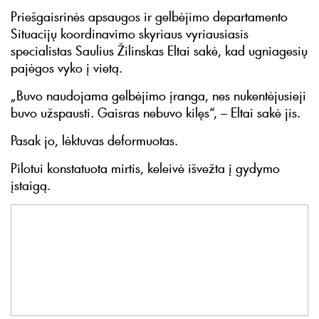
Priešgaisrinės apsaugos ir gelbėjimo departamento
Situacijų koordinavimo skyriaus vyriausiasis
specialistas Saulius Žilinskas Eltai sakė, kad ugniagesių
pajėgos vyko į vietą.
„Buvo naudojama gelbėjimo įranga, nes nukentėjusieji
buvo užspausti. Gaisras nebuvo kilęs“, – Eltai sakė jis.
Pasak jo, lėktuvas deformuotas.
Pilotui konstatuota mirtis, keleivė išvežta į gydymo
įstaigą.