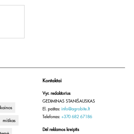
Kontaktai
Vyr. redaktorius
GEDIMINAS STANIŠAUSKAS
kainos
El. paštas:
info@agrobite.lt
Telefonas:
+370 682 67186
miškas
Dėl reklamos kreiptis
 žemė