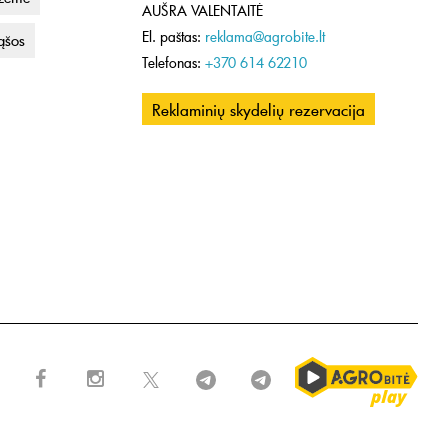
AUŠRA VALENTAITĖ
El. paštas:
reklama@agrobite.lt
rąšos
Telefonas:
+370 614 62210
Reklaminių skydelių rezervacija