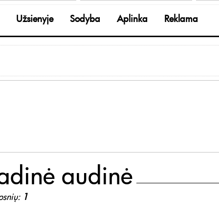
Užsienyje
Sodyba
Aplinka
Reklama
adinė audinė
ipsnių:
1