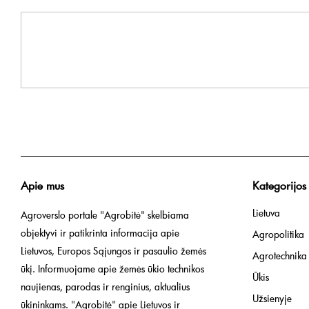
Apie mus
Kategorijos
Lietuva
Agroverslo portale "Agrobitė" skelbiama
objektyvi ir patikrinta informacija apie
Agropolitika
Lietuvos, Europos Sąjungos ir pasaulio žemės
Agrotechnika
ūkį. Informuojame apie žemės ūkio technikos
Ūkis
naujienas, parodas ir renginius, aktualius
Užsienyje
ūkininkams. "Agrobitė" apie Lietuvos ir