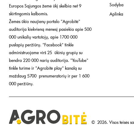
Sodyba
Europos Sąjungos žemė ūkį skelbia net 9
skirtingomis kalbomis.
Aplinka
Žemės ūkio naujienų portalo "Agrobitė"
auditorija kiekvieną mėnesį pasiekia apie 500
000 unikalių vartotojų, apie 1700 000
puslapių peržiūrų. "Facebook" tinkle
administruojame virš 25 ūkinių grupių su
bendra 220 000 narių auditorija. "YouTube"
tinkle turime ir "Agrobitė play" kanalą su
maždaug 5700 prenumeratorių ir per 1 600
000 peržiūrų.
©
2026.
Visos teisės 