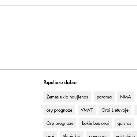
Populiaru dabar
Žemės ūkio naujienos
parama
NMA
orų prognozė
VMVT
Orai Lietuvoje
Orų prognozė
kokie bus orai
gaisras
orai
ūkininkai
pavasaris
valstybinė