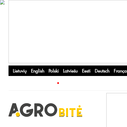
Lietuvių
English
Polski
Latviešu
Eesti
Deutsch
França