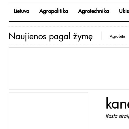
Lietuva
Agropolitika
Agrotechnika
Ūkis
Naujienos pagal žymę
Agrobitė
kan
Rasta stra