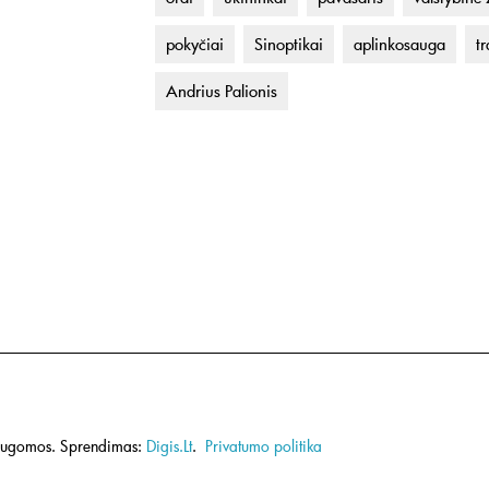
pokyčiai
Sinoptikai
aplinkosauga
t
Andrius Palionis
saugomos.
Sprendimas:
Digis.Lt
.
Privatumo politika