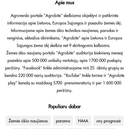
Apie mus
Agroverslo portale "Agrobitė" skelbiama objektyvi ir patikrinta
informacija apie Lietuvos, Europos Sąjungos ir pasaulio žemės ūkį.
Informuojame apie žemės ūkio technikos naujienas, parodas ir
renginius, aktualius ūkininkams. "Agrobitė" apie Lietuvos ir Europos
Sąjungos žemė ūkį skelbia net 9 skirtingomis kalbomis.
Žemės ūkio naujienų portalo "Agrobitė" auditorija kiekvieną mėnesį
pasiekia apie 500 000 unikalių vartotojų, apie 1700 000 puslapių
peržiūrų. "Facebook" tinkle administruojame virš 25 ūkinių grupių su
bendra 220 000 narių auditorija. "YouTube" tinkle turime ir "Agrobitė
play" kanalą su maždaug 5700 prenumeratorių ir per 1 600 000
peržiūrų.
Populiaru dabar
Žemės ūkio naujienos
parama
NMA
orų prognozė