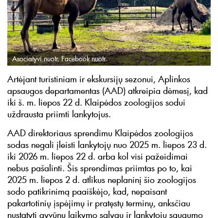
Asociatyvi nuotr. Facebook nuotr.
Artėjant turistiniam ir ekskursijų sezonui, Aplinkos
apsaugos departamentas (AAD) atkreipia dėmesį, kad
iki š. m. liepos 22 d. Klaipėdos zoologijos sodui
uždrausta priimti lankytojus.
AAD direktoriaus sprendimu Klaipėdos zoologijos
sodas negali įleisti lankytojų nuo 2025 m. liepos 23 d.
iki 2026 m. liepos 22 d. arba kol visi pažeidimai
nebus pašalinti. Šis sprendimas priimtas po to, kai
2025 m. liepos 2 d. atlikus neplaninį šio zoologijos
sodo patikrinimą paaiškėjo, kad, nepaisant
pakartotinių įspėjimų ir pratęstų terminų, anksčiau
nustatyti gyvūnų laikymo sąlygų ir lankytojų saugumo