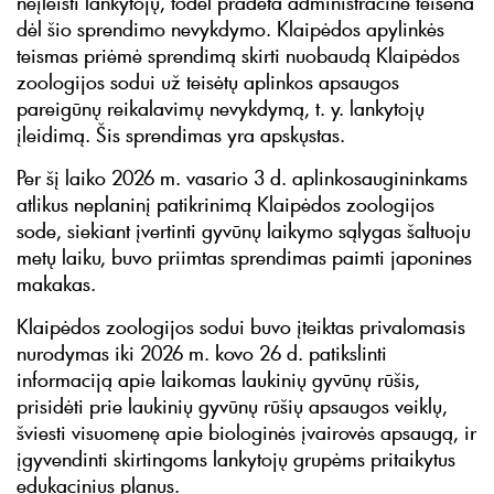
neįleisti lankytojų, todėl pradėta administracinė teisena
dėl šio sprendimo nevykdymo. Klaipėdos apylinkės
teismas priėmė sprendimą skirti nuobaudą Klaipėdos
zoologijos sodui už teisėtų aplinkos apsaugos
pareigūnų reikalavimų nevykdymą, t. y. lankytojų
įleidimą. Šis sprendimas yra apskųstas.
Per šį laiko 2026 m. vasario 3 d. aplinkosaugininkams
atlikus neplaninį patikrinimą Klaipėdos zoologijos
sode, siekiant įvertinti gyvūnų laikymo sąlygas šaltuoju
metų laiku, buvo priimtas sprendimas paimti japonines
makakas.
Klaipėdos zoologijos sodui buvo įteiktas privalomasis
nurodymas iki 2026 m. kovo 26 d. patikslinti
informaciją apie laikomas laukinių gyvūnų rūšis,
prisidėti prie laukinių gyvūnų rūšių apsaugos veiklų,
šviesti visuomenę apie biologinės įvairovės apsaugą, ir
įgyvendinti skirtingoms lankytojų grupėms pritaikytus
edukacinius planus.