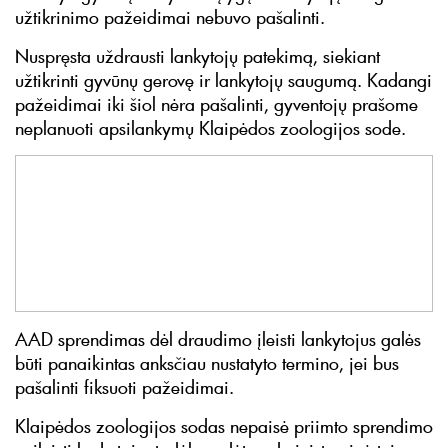
užtikrinimo pažeidimai nebuvo pašalinti.
Nuspręsta uždrausti lankytojų patekimą, siekiant
užtikrinti gyvūnų gerovę ir lankytojų saugumą. Kadangi
pažeidimai iki šiol nėra pašalinti, gyventojų prašome
neplanuoti apsilankymų Klaipėdos zoologijos sode.
AAD sprendimas dėl draudimo įleisti lankytojus galės
būti panaikintas anksčiau nustatyto termino, jei bus
pašalinti fiksuoti pažeidimai.
Klaipėdos zoologijos sodas nepaisė priimto sprendimo