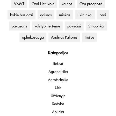
VMVT
Orai Lietuvoje
kainos
Orų prognozė
kokie bus orai
gaisras
miškas
ūkininkai
orai
pavasaris
valstybinė žemė
pokyčiai
Sinoptikai
aplinkosauga
Andrius Palionis
trąšos
Kategorijos
Lietuva
Agropolitika
Agrotechnika
Ūkis
Užsienyje
Sodyba
Aplinka