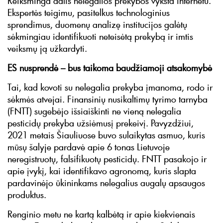
Reikšminga dalis nelegalios prekybos vyksta internetu.
Ekspertės teigimu, pasitelkus technologinius
sprendimus, duomenų analizę institucijos galėtų
sėkmingiau identifikuoti neteisėtą prekybą ir imtis
veiksmų ją užkardyti.
ES nusprendė – bus taikoma baudžiamoji atsakomybė
Tai, kad kovoti su nelegalia prekyba įmanoma, rodo ir
sėkmės atvejai. Finansinių nusikaltimų tyrimo tarnyba
(FNTT) sugebėjo išsiaiškinti ne vieną nelegalia
pesticidų prekyba užsiėmusį prekeivį. Pavyzdžiui,
2021 metais Šiauliuose buvo sulaikytas asmuo, kuris
mūsų šalyje pardavė apie 6 tonas Lietuvoje
neregistruotų, falsifikuotų pesticidų. FNTT pasakojo ir
apie įvykį, kai identifikavo agronomą, kuris slapta
pardavinėjo ūkininkams nelegalius augalų apsaugos
produktus.
Renginio metu ne kartą kalbėtą ir apie kiekvienais