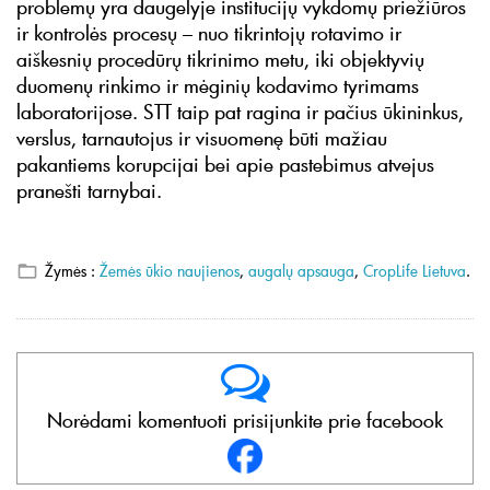
problemų yra daugelyje institucijų vykdomų priežiūros
ir kontrolės procesų – nuo tikrintojų rotavimo ir
aiškesnių procedūrų tikrinimo metu, iki objektyvių
duomenų rinkimo ir mėginių kodavimo tyrimams
laboratorijose. STT taip pat ragina ir pačius ūkininkus,
verslus, tarnautojus ir visuomenę būti mažiau
pakantiems korupcijai bei apie pastebimus atvejus
pranešti tarnybai.
Žymės :
Žemės ūkio naujienos
,
augalų apsauga
,
CropLife Lietuva
.
Norėdami komentuoti prisijunkite prie facebook