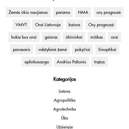
Žemės ūkio naujienos
parama
NMA
orų prognozė
VMVT
Orai Lietuvoje
kainos
Orų prognozė
kokie bus orai
gaisras
ūkininkai
miškas
orai
pavasaris
valstybinė žemė
pokyčiai
Sinoptikai
aplinkosauga
Andrius Palionis
trąšos
Kategorijos
Lietuva
Agropolitika
Agrotechnika
Ūkis
Užsienyje