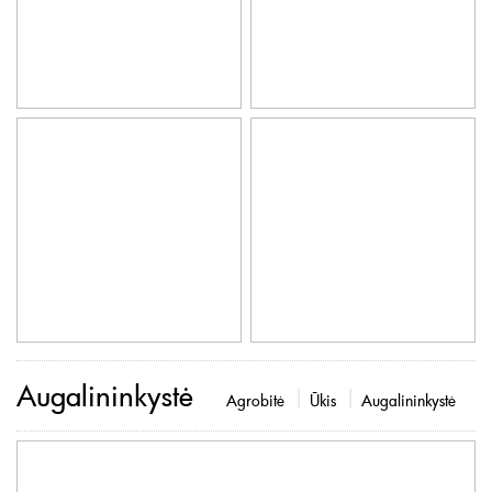
Augalininkystė
Agrobitė
Ūkis
Augalininkystė