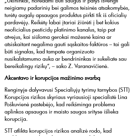
„Ūkininkai, norėdami būti saugūs ir patys išvengti
neigiamų padarinių bei galimos teisinės atsakomybės,
turėtų augalų apsaugos produktus pirkti tik iš oficialių
pardavėjų. Reikėtų labai įtariai žiūrėti į bet kokius
neoficialius pesticidų platinimo kanalus, taip pat
atvejus, kai siūloma gerokai mažesnė kaina ar
atsiskaitant negalima gauti sąskaitos-faktūros – tai gali
būti signalas, kad tampate organizuoto
nusikalstamumo auka ar bendrininkas ir sukeliate sau
bereikalingų rizikų“, – sako Z. Varanavičienė.
Akcentavo ir korupcijos mažinimo svarbą
Renginyje dalyvavusi Specialiųjų tyrimų tarnybos (STT)
Korupcijos rizikos skyriaus vyriausioji specialistė Lina
Poškuvienė pastebėjo, kad reikšminga problema
aplinkos apsaugos ir maisto saugos srityse išlieka
korupcija.
STT atlikta korupcijos rizikos analizė rodo, kad