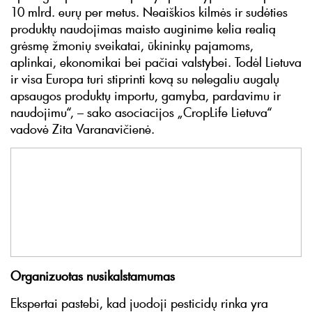
10 mlrd. eurų per metus. Neaiškios kilmės ir sudėties
produktų naudojimas maisto auginime kelia realią
grėsmę žmonių sveikatai, ūkininkų pajamoms,
aplinkai, ekonomikai bei pačiai valstybei. Todėl Lietuva
ir visa Europa turi stiprinti kovą su nelegaliu augalų
apsaugos produktų importu, gamyba, pardavimu ir
naudojimu“, – sako asociacijos „CropLife Lietuva“
vadovė Zita Varanavičienė.
Organizuotas nusikalstamumas
Ekspertai pastebi, kad juodoji pesticidų rinka yra