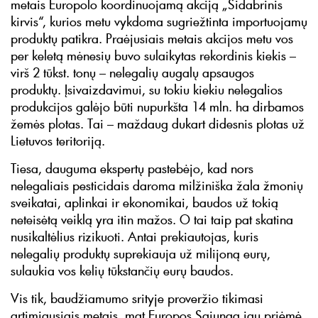
metais Europolo koordinuojamą akciją „Sidabrinis
kirvis“, kurios metu vykdoma sugriežtinta importuojamų
produktų patikra. Praėjusiais metais akcijos metu vos
per keletą mėnesių buvo sulaikytas rekordinis kiekis –
virš 2 tūkst. tonų – nelegalių augalų apsaugos
produktų. Įsivaizdavimui, su tokiu kiekiu nelegalios
produkcijos galėjo būti nupurkšta 14 mln. ha dirbamos
žemės plotas. Tai – maždaug dukart didesnis plotas už
Lietuvos teritoriją.
Tiesa, dauguma ekspertų pastebėjo, kad nors
nelegaliais pesticidais daroma milžiniška žala žmonių
sveikatai, aplinkai ir ekonomikai, baudos už tokią
neteisėtą veiklą yra itin mažos. O tai taip pat skatina
nusikaltėlius rizikuoti. Antai prekiautojas, kuris
nelegalių produktų suprekiauja už milijoną eurų,
sulaukia vos kelių tūkstančių eurų baudos.
Vis tik, baudžiamumo srityje proveržio tikimasi
artimiausiais metais, mat Europos Sąjunga jau priėmė