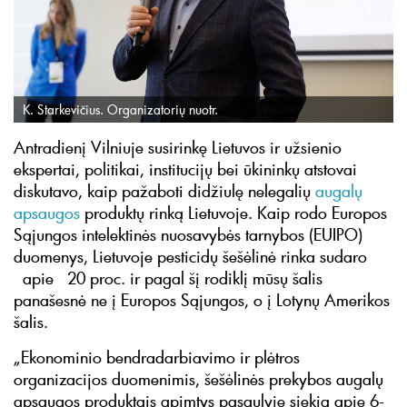
K. Starkevičius. Organizatorių nuotr.
Antradienį Vilniuje susirinkę Lietuvos ir užsienio
ekspertai, politikai, institucijų bei ūkininkų atstovai
diskutavo, kaip pažaboti didžiulę nelegalių
augalų
apsaugos
produktų rinką Lietuvoje. Kaip rodo Europos
Sąjungos intelektinės nuosavybės tarnybos (EUIPO)
duomenys, Lietuvoje pesticidų šešėlinė rinka sudaro
apie 20 proc. ir pagal šį rodiklį mūsų šalis
panašesnė ne į Europos Sąjungos, o į Lotynų Amerikos
šalis.
„Ekonominio bendradarbiavimo ir plėtros
organizacijos duomenimis, šešėlinės prekybos augalų
apsaugos produktais apimtys pasaulyje siekia apie 6-