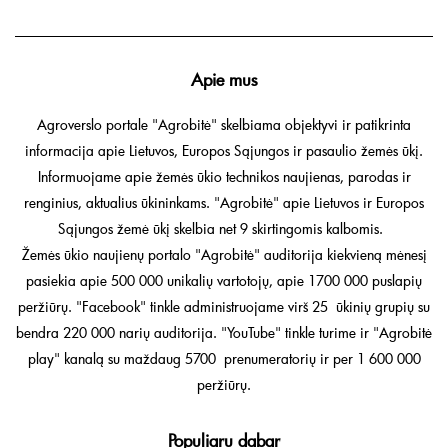
Apie mus
Agroverslo portale "Agrobitė" skelbiama objektyvi ir patikrinta
informacija apie Lietuvos, Europos Sąjungos ir pasaulio žemės ūkį.
Informuojame apie žemės ūkio technikos naujienas, parodas ir
renginius, aktualius ūkininkams. "Agrobitė" apie Lietuvos ir Europos
Sąjungos žemė ūkį skelbia net 9 skirtingomis kalbomis.
Žemės ūkio naujienų portalo "Agrobitė" auditorija kiekvieną mėnesį
pasiekia apie 500 000 unikalių vartotojų, apie 1700 000 puslapių
peržiūrų. "Facebook" tinkle administruojame virš 25 ūkinių grupių su
bendra 220 000 narių auditorija. "YouTube" tinkle turime ir "Agrobitė
play" kanalą su maždaug 5700 prenumeratorių ir per 1 600 000
peržiūrų.
Populiaru dabar