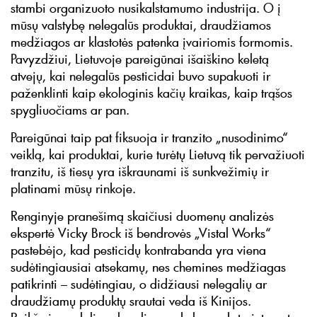
stambi organizuoto nusikalstamumo industrija. O į
mūsų valstybę nelegalūs produktai, draudžiamos
medžiagos ar klastotės patenka įvairiomis formomis.
Pavyzdžiui, Lietuvoje pareigūnai išaiškino keletą
atvejų, kai nelegalūs pesticidai buvo supakuoti ir
paženklinti kaip ekologinis kačių kraikas, kaip trąšos
spygliuočiams ar pan.
Pareigūnai taip pat fiksuoja ir tranzito „nusodinimo“
veiklą, kai produktai, kurie turėtų Lietuvą tik pervažiuoti
tranzitu, iš tiesų yra iškraunami iš sunkvežimių ir
platinami mūsų rinkoje.
Renginyje pranešimą skaičiusi duomenų analizės
ekspertė Vicky Brock iš bendrovės „Vistal Works“
pastebėjo, kad pesticidų kontrabanda yra viena
sudėtingiausiai atsekamų, nes chemines medžiagas
patikrinti – sudėtingiau, o didžiausi nelegalių ar
draudžiamų produktų srautai veda iš Kinijos.