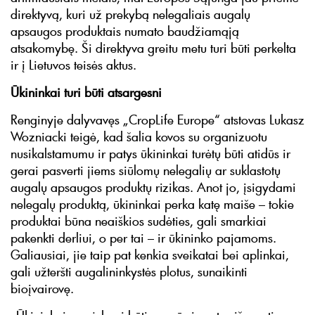
direktyvą, kuri už prekybą nelegaliais augalų
apsaugos produktais numato baudžiamąją
atsakomybę. Ši direktyva greitu metu turi būti perkelta
ir į Lietuvos teisės aktus.
Ūkininkai turi būti atsargesni
Renginyje dalyvavęs „CropLife Europe“ atstovas Lukasz
Wozniacki teigė, kad šalia kovos su organizuotu
nusikalstamumu ir patys ūkininkai turėtų būti atidūs ir
gerai pasverti jiems siūlomų nelegalių ar suklastotų
augalų apsaugos produktų rizikas. Anot jo, įsigydami
nelegalų produktą, ūkininkai perka katę maiše – tokie
produktai būna neaiškios sudėties, gali smarkiai
pakenkti derliui, o per tai – ir ūkininko pajamoms.
Galiausiai, jie taip pat kenkia sveikatai bei aplinkai,
gali užteršti augalininkystės plotus, sunaikinti
bioįvairovę.