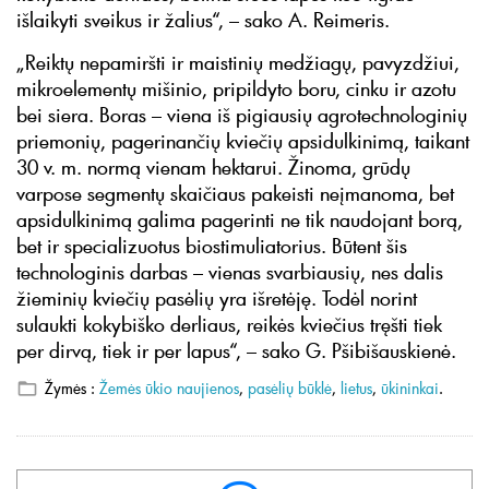
išlaikyti sveikus ir žalius“, – sako A. Reimeris.
„Reiktų nepamiršti ir maistinių medžiagų, pavyzdžiui,
mikroelementų mišinio, pripildyto boru, cinku ir azotu
bei siera. Boras – viena iš pigiausių agrotechnologinių
priemonių, pagerinančių kviečių apsidulkinimą, taikant
30 v. m. normą vienam hektarui. Žinoma, grūdų
varpose segmentų skaičiaus pakeisti neįmanoma, bet
apsidulkinimą galima pagerinti ne tik naudojant borą,
bet ir specializuotus biostimuliatorius. Būtent šis
technologinis darbas – vienas svarbiausių, nes dalis
žieminių kviečių pasėlių yra išretėję. Todėl norint
sulaukti kokybiško derliaus, reikės kviečius tręšti tiek
per dirvą, tiek ir per lapus“, – sako G. Pšibišauskienė.
Žymės :
Žemės ūkio naujienos
,
pasėlių būklė
,
lietus
,
ūkininkai
.