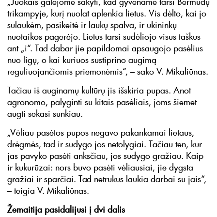
„Juokais galėjome sakyti, kad gyvename tarsi Bermudų
trikampyje, kurį nuolat aplenkia lietus. Vis dėlto, kai jo
sulaukėm, pasikeitė ir laukų spalva, ir ūkininkų
nuotaikos pagerėjo. Lietus tarsi sudėliojo visus taškus
ant „i“. Tad dabar jie papildomai apsaugojo pasėlius
nuo ligų, o kai kuriuos sustiprino augimą
reguliuojančiomis priemonėmis“, – sako V. Mikaliūnas.
Tačiau iš auginamų kultūrų jis išskiria pupas. Anot
agronomo, palyginti su kitais pasėliais, joms šiemet
augti sekasi sunkiau.
„Vėliau pasėtos pupos negavo pakankamai lietaus,
drėgmės, tad ir sudygo jos netolygiai. Tačiau ten, kur
jas pavyko pasėti anksčiau, jos sudygo gražiau. Kaip
ir kukurūzai: nors buvo pasėti vėliausiai, jie dygsta
gražiai ir sparčiai. Tad netrukus laukia darbai su jais“,
– teigia V. Mikaliūnas.
Žemaitija pasidalijusi į dvi dalis