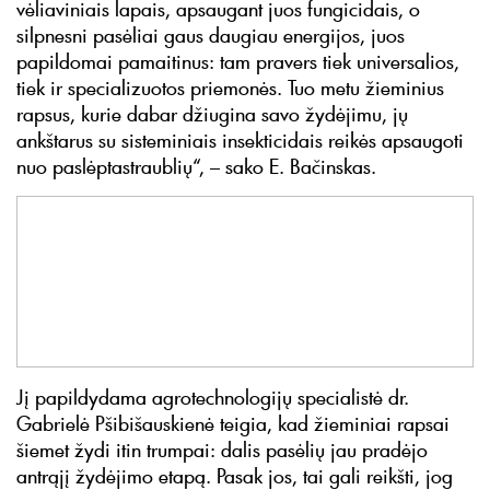
vėliaviniais lapais, apsaugant juos fungicidais, o
silpnesni pasėliai gaus daugiau energijos, juos
papildomai pamaitinus: tam pravers tiek universalios,
tiek ir specializuotos priemonės. Tuo metu žieminius
rapsus, kurie dabar džiugina savo žydėjimu, jų
ankštarus su sisteminiais insekticidais reikės apsaugoti
nuo paslėptastraublių“, – sako E. Bačinskas.
Jį papildydama agrotechnologijų specialistė dr.
Gabrielė Pšibišauskienė teigia, kad žieminiai rapsai
šiemet žydi itin trumpai: dalis pasėlių jau pradėjo
antrąjį žydėjimo etapą. Pasak jos, tai gali reikšti, jog