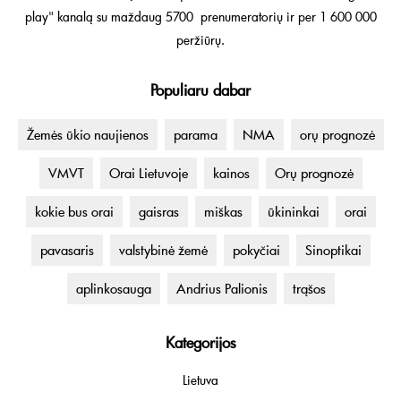
play" kanalą su maždaug 5700 prenumeratorių ir per 1 600 000
peržiūrų.
Populiaru dabar
Žemės ūkio naujienos
parama
NMA
orų prognozė
VMVT
Orai Lietuvoje
kainos
Orų prognozė
kokie bus orai
gaisras
miškas
ūkininkai
orai
pavasaris
valstybinė žemė
pokyčiai
Sinoptikai
aplinkosauga
Andrius Palionis
trąšos
Kategorijos
Lietuva