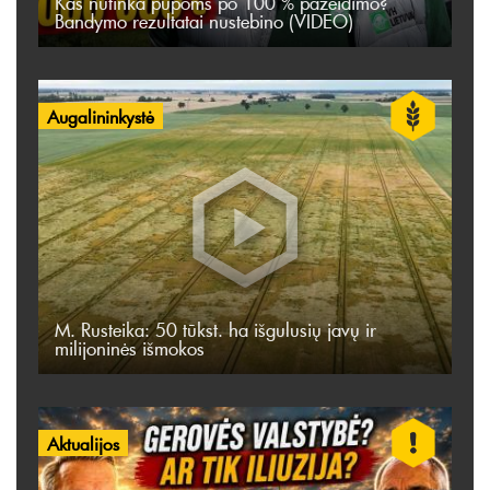
Kas nutinka pupoms po 100 % pažeidimo?
Bandymo rezultatai nustebino (VIDEO)
Augalininkystė
M. Rusteika: 50 tūkst. ha išgulusių javų ir
milijoninės išmokos
Aktualijos