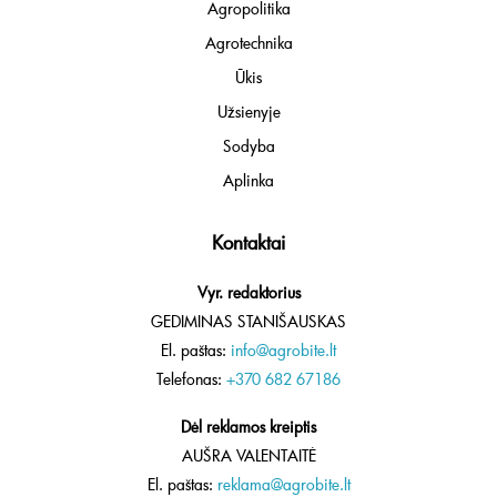
Agropolitika
Agrotechnika
Ūkis
Užsienyje
Sodyba
Aplinka
Kontaktai
Vyr. redaktorius
GEDIMINAS STANIŠAUSKAS
El. paštas:
info@agrobite.lt
Telefonas:
+370 682 67186
Dėl reklamos kreiptis
AUŠRA VALENTAITĖ
El. paštas:
reklama@agrobite.lt