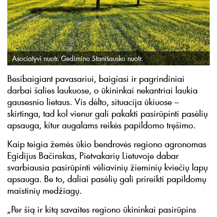
Asociatyvi nuotr. Gedimino Stanišausko nuotr.
Besibaigiant pavasariui, baigiasi ir pagrindiniai
darbai šalies laukuose, o ūkininkai nekantriai laukia
gausesnio lietaus. Vis dėlto, situacija ūkiuose –
skirtinga, tad kol vienur gali pakakti pasirūpinti pasėlių
apsauga, kitur augalams reikės papildomo tręšimo.
Kaip teigia žemės ūkio bendrovės regiono agronomas
Egidijus Bačinskas, Pietvakarių Lietuvoje dabar
svarbiausia pasirūpinti vėliavinių žieminių kviečių lapų
apsauga. Be to, daliai pasėlių gali prireikti papildomų
maistinių medžiagų.
„Per šią ir kitą savaites regiono ūkininkai pasirūpins