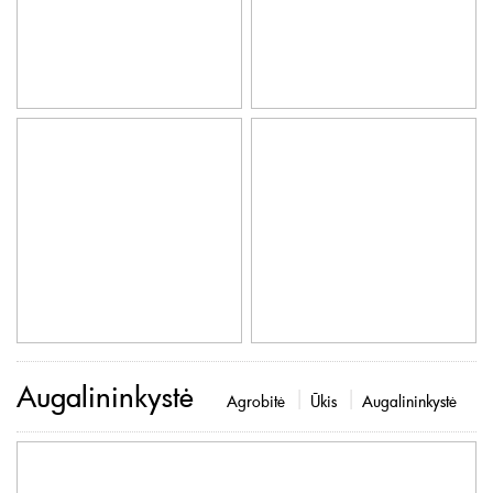
Augalininkystė
Agrobitė
Ūkis
Augalininkystė