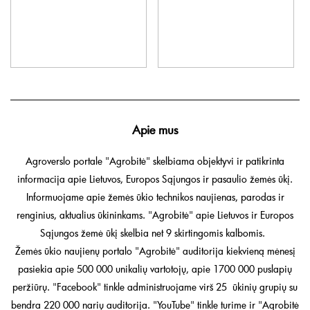
Apie mus
Agroverslo portale "Agrobitė" skelbiama objektyvi ir patikrinta
informacija apie Lietuvos, Europos Sąjungos ir pasaulio žemės ūkį.
Informuojame apie žemės ūkio technikos naujienas, parodas ir
renginius, aktualius ūkininkams. "Agrobitė" apie Lietuvos ir Europos
Sąjungos žemė ūkį skelbia net 9 skirtingomis kalbomis.
Žemės ūkio naujienų portalo "Agrobitė" auditorija kiekvieną mėnesį
pasiekia apie 500 000 unikalių vartotojų, apie 1700 000 puslapių
peržiūrų. "Facebook" tinkle administruojame virš 25 ūkinių grupių su
bendra 220 000 narių auditorija. "YouTube" tinkle turime ir "Agrobitė