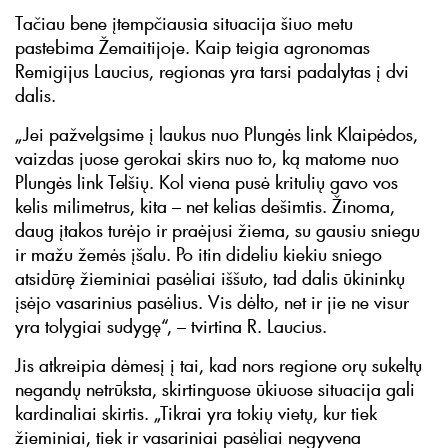
Tačiau bene įtempčiausia situacija šiuo metu
pastebima Žemaitijoje. Kaip teigia agronomas
Remigijus Laucius, regionas yra tarsi padalytas į dvi
dalis.
„Jei pažvelgsime į laukus nuo Plungės link Klaipėdos,
vaizdas juose gerokai skirs nuo to, ką matome nuo
Plungės link Telšių. Kol viena pusė kritulių gavo vos
kelis milimetrus, kita – net kelias dešimtis. Žinoma,
daug įtakos turėjo ir praėjusi žiema, su gausiu sniegu
ir mažu žemės įšalu. Po itin dideliu kiekiu sniego
atsidūrę žieminiai pasėliai iššuto, tad dalis ūkininkų
įsėjo vasarinius pasėlius. Vis dėlto, net ir jie ne visur
yra tolygiai sudygę“, – tvirtina R. Laucius.
Jis atkreipia dėmesį į tai, kad nors regione orų sukeltų
negandų netrūksta, skirtinguose ūkiuose situacija gali
kardinaliai skirtis. „Tikrai yra tokių vietų, kur tiek
žieminiai, tiek ir vasariniai pasėliai negyvena