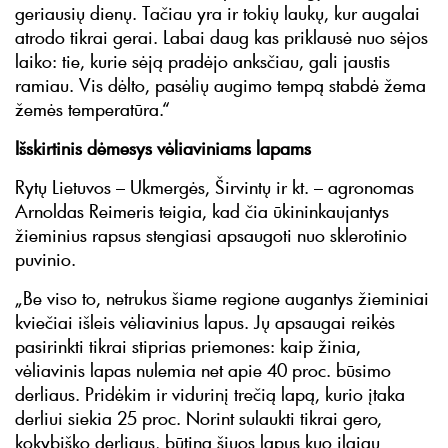
geriausių dienų. Tačiau yra ir tokių laukų, kur augalai
atrodo tikrai gerai. Labai daug kas priklausė nuo sėjos
laiko: tie, kurie sėją pradėjo anksčiau, gali jaustis
ramiau. Vis dėlto, pasėlių augimo tempą stabdė žema
žemės temperatūra.“
Išskirtinis dėmesys vėliaviniams lapams
Rytų Lietuvos – Ukmergės, Širvintų ir kt. – agronomas
Arnoldas Reimeris teigia, kad čia ūkininkaujantys
žieminius rapsus stengiasi apsaugoti nuo sklerotinio
puvinio.
„Be viso to, netrukus šiame regione augantys žieminiai
kviečiai išleis vėliavinius lapus. Jų apsaugai reikės
pasirinkti tikrai stiprias priemones: kaip žinia,
vėliavinis lapas nulemia net apie 40 proc. būsimo
derliaus. Pridėkim ir vidurinį trečią lapą, kurio įtaka
derliui siekia 25 proc. Norint sulaukti tikrai gero,
kokybiško derliaus, būtina šiuos lapus kuo ilgiau