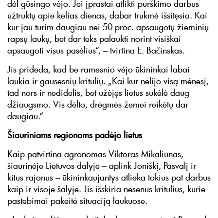
dėl gūsingo vėjo. Jei įprastai atlikti purškimo darbus
užtruktų apie kelias dienas, dabar trukmė išsitęsia. Kai
kur jau turim daugiau nei 50 proc. apsaugotų žieminių
rapsų laukų, bet dar teks palaukti norint visiškai
apsaugoti visus pasėlius“, – tvirtina E. Bačinskas.
Jis prideda, kad be ramesnio vėjo ūkininkai labai
laukia ir gausesnių kritulių. „Kai kur nelijo visą mėnesį,
tad nors ir nedidelis, bet užėjęs lietus sukėlė daug
džiaugsmo. Vis dėlto, drėgmės žemei reikėtų dar
daugiau.“
Šiauriniams regionams padėjo lietus
Kaip patvirtina agronomas Viktoras Mikaliūnas,
šiaurinėje Lietuvos dalyje – aplink Joniškį, Pasvalį ir
kitus rajonus – ūkininkaujantys atlieka tokius pat darbus
kaip ir visoje šalyje. Jis išskiria nesenus kritulius, kurie
pastebimai pakeitė situaciją laukuose.