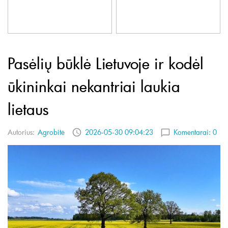
Pasėlių būklė Lietuvoje ir kodėl
ūkininkai nekantriai laukia
lietaus
Autorius:
Agrobitė
2026-05-30 09:04:23
Komentarai:
0