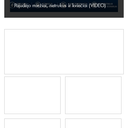
Pajudėjo miežiai, netrukus ir kviečiai (VIDEO)