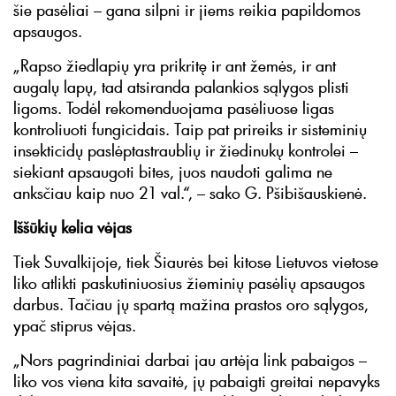
šie pasėliai – gana silpni ir jiems reikia papildomos
apsaugos.
„Rapso žiedlapių yra prikritę ir ant žemės, ir ant
augalų lapų, tad atsiranda palankios sąlygos plisti
ligoms. Todėl rekomenduojama pasėliuose ligas
kontroliuoti fungicidais. Taip pat prireiks ir sisteminių
insekticidų paslėptastraublių ir žiedinukų kontrolei –
siekiant apsaugoti bites, juos naudoti galima ne
anksčiau kaip nuo 21 val.“, – sako G. Pšibišauskienė.
Iššūkių kelia vėjas
Tiek Suvalkijoje, tiek Šiaurės bei kitose Lietuvos vietose
liko atlikti paskutiniuosius žieminių pasėlių apsaugos
darbus. Tačiau jų spartą mažina prastos oro sąlygos,
ypač stiprus vėjas.
„Nors pagrindiniai darbai jau artėja link pabaigos –
liko vos viena kita savaitė, jų pabaigti greitai nepavyks