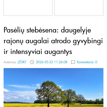
Pasėlių stebėsena: daugelyje
rajonų augalai atrodo gyvybingi
ir intensyviai augantys
Autorius:
LŽŪKT
2026-05-23 11:26:08
Komentarai:
0