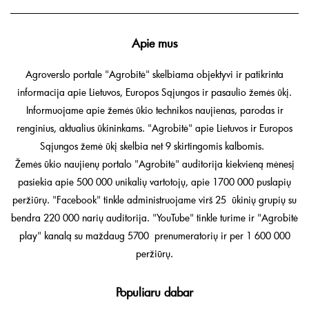
Apie mus
Agroverslo portale "Agrobitė" skelbiama objektyvi ir patikrinta
informacija apie Lietuvos, Europos Sąjungos ir pasaulio žemės ūkį.
Informuojame apie žemės ūkio technikos naujienas, parodas ir
renginius, aktualius ūkininkams. "Agrobitė" apie Lietuvos ir Europos
Sąjungos žemė ūkį skelbia net 9 skirtingomis kalbomis.
Žemės ūkio naujienų portalo "Agrobitė" auditorija kiekvieną mėnesį
pasiekia apie 500 000 unikalių vartotojų, apie 1700 000 puslapių
peržiūrų. "Facebook" tinkle administruojame virš 25 ūkinių grupių su
bendra 220 000 narių auditorija. "YouTube" tinkle turime ir "Agrobitė
play" kanalą su maždaug 5700 prenumeratorių ir per 1 600 000
peržiūrų.
Populiaru dabar