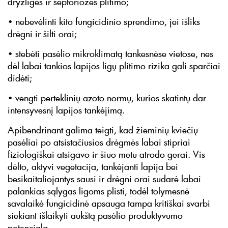
dryžligės ir septoriozės plitimo;
• nebevėlinti kito fungicidinio sprendimo, jei išliks
drėgni ir šilti orai;
• stebėti pasėlio mikroklimatą tankesnėse vietose, nes
dėl labai tankios lapijos ligų plitimo rizika gali sparčiai
didėti;
• vengti perteklinių azoto normų, kurios skatintų dar
intensyvesnį lapijos tankėjimą.
Apibendrinant galima teigti, kad žieminių kviečių
pasėliai po atsistačiusios drėgmės labai stipriai
fiziologiškai atsigavo ir šiuo metu atrodo gerai. Vis
dėlto, aktyvi vegetacija, tankėjanti lapija bei
besikaitaliojantys sausi ir drėgni orai sudarė labai
palankias sąlygas ligoms plisti, todėl tolymesnė
savalaikė fungicidinė apsauga tampa kritiškai svarbi
siekiant išlaikyti aukštą pasėlio produktyvumo
potencialą.