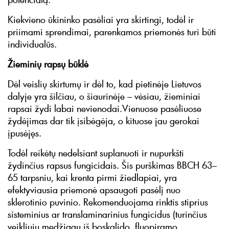
Kiekvieno ūkininko pasėliai yra skirtingi, todėl ir
priimami sprendimai, parenkamos priemonės turi būti
individualūs.
Žieminių rapsų būklė
Dėl veislių skirtumų ir dėl to, kad pietinėje Lietuvos
dalyje yra šilčiau, o šiaurinėje – vėsiau, žieminiai
rapsai žydi labai nevienodai.Vienuose pasėliuose
žydėjimas dar tik įsibėgėja, o kituose jau gerokai
įpusėjęs.
Todėl reikėtų nedelsiant suplanuoti ir nupurkšti
žydinčius rapsus fungicidais. Šis purškimas BBCH 63–
65 tarpsniu, kai krenta pirmi žiedlapiai, yra
efektyviausia priemonė apsaugoti pasėlį nuo
sklerotinio puvinio. Rekomenduojama rinktis stiprius
sisteminius ar translaminarinius fungicidus (turinčius
veikliųjų medžiagų iš boskalido, fluopiramo,