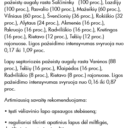
pažeistų augalų rasta Šalčininkų (100 proc.), Lazdijų
(100 proc.), Pasvalio (100 proc.), Mažeikių (60 proc.),
Vilniaus (60 proc.), Švenčionių (36 proc.), Rokiškio (32
proc.), Alytaus (24 proc.), Akmenės (16 proc.),
Pakruojo (16 proc.), Radviliškio (16 proc.), Kretingos
(16 proc.), Rietavo (12 proc.), Telšių (12 proc.)
rajonuose. Ligos pažeidimo intensyvumas svyruoja nuo
0,17 iki 1,09 proc.
Lapų septoriozės pažeistų augalų rasta Varėnos (88
proc.), Telšių (16 proc.), Klaipėdos (16 proc.),
Radviliškio (8 proc.), Rietavo (8 proc.) rajonuose. Ligos
pažeidimo intensyvumas svyruoja nuo 0,16 iki 0,87
proc.
Artimiausią savaitę rekomenduojama:
• tęsti vėliavinio lapo apsaugos stebėseną;
• reguliariai tikrinti apatinius lapus dėl miltligės,