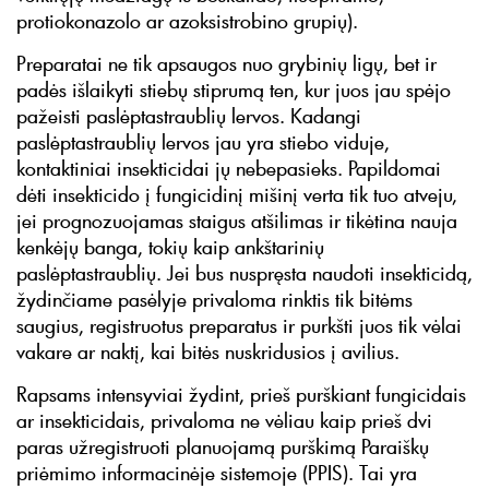
protiokonazolo ar azoksistrobino grupių).
Preparatai ne tik apsaugos nuo grybinių ligų, bet ir
padės išlaikyti stiebų stiprumą ten, kur juos jau spėjo
pažeisti paslėptastraublių lervos. Kadangi
paslėptastraublių lervos jau yra stiebo viduje,
kontaktiniai insekticidai jų nebepasieks. Papildomai
dėti insekticido į fungicidinį mišinį verta tik tuo atveju,
jei prognozuojamas staigus atšilimas ir tikėtina nauja
kenkėjų banga, tokių kaip ankštarinių
paslėptastraublių. Jei bus nuspręsta naudoti insekticidą,
žydinčiame pasėlyje privaloma rinktis tik bitėms
saugius, registruotus preparatus ir purkšti juos tik vėlai
vakare ar naktį, kai bitės nuskridusios į avilius.
Rapsams intensyviai žydint, prieš purškiant fungicidais
ar insekticidais, privaloma ne vėliau kaip prieš dvi
paras užregistruoti planuojamą purškimą Paraiškų
priėmimo informacinėje sistemoje (PPIS). Tai yra