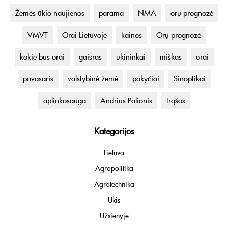
Žemės ūkio naujienos
parama
NMA
orų prognozė
VMVT
Orai Lietuvoje
kainos
Orų prognozė
kokie bus orai
gaisras
ūkininkai
miškas
orai
pavasaris
valstybinė žemė
pokyčiai
Sinoptikai
aplinkosauga
Andrius Palionis
trąšos
Kategorijos
Lietuva
Agropolitika
Agrotechnika
Ūkis
Užsienyje