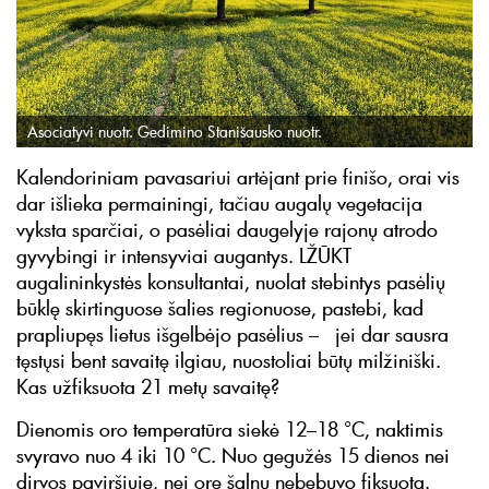
Asociatyvi nuotr. Gedimino Stanišausko nuotr.
Kalendoriniam pavasariui artėjant prie finišo, orai vis
dar išlieka permainingi, tačiau augalų vegetacija
vyksta sparčiai, o pasėliai daugelyje rajonų atrodo
gyvybingi ir intensyviai augantys. LŽŪKT
augalininkystės konsultantai, nuolat stebintys pasėlių
būklę skirtinguose šalies regionuose, pastebi, kad
prapliupęs lietus išgelbėjo pasėlius – jei dar sausra
tęstųsi bent savaitę ilgiau, nuostoliai būtų milžiniški.
Kas užfiksuota 21 metų savaitę?
Dienomis oro temperatūra siekė 12–18 °C, naktimis
svyravo nuo 4 iki 10 °C. Nuo gegužės 15 dienos nei
dirvos paviršiuje, nei ore šalnų nebebuvo fiksuota.