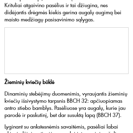
Krituliai atgaivino pasėlius ir tai džiugina, nes
didėjantis drėgmės kiekis gerina augalų augimą bei
maisto medžiagų pasisavinimo sąlygas.
Žieminių kviečių būklė
Dinaminių stebėjimų duomenimis, vyraujantis žieminių
kviečių išsivystymo tarpsnis BBCH 32: apčiuopiamas
antro stiebo bamblys. Pasėliuose yra augalų, kurie jau
parodė ir paskutinį, bet dar susuktą lapą (BBCH 37).
Lyginant su ankstesnėmis savaitėmis, pasėliai labai