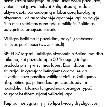
akivaizdžiai sustiprėjo: augalai intensyviai pažaliavo,
vietomis net įgavo melsvai žalią atspalvį, rodantį
aktyvų azoto panaudojimą ir labai gerą fiziologinį
aktyvumą. Tačiau tankesnėje apatinėje lapijos dalyje
šiuo metu stebimas gana ryškus miltligės išplitimas,
palyginti su praėjusia savaite.
Miltligės išplitimo ir pažeidimų pokyčių stebėsena
Lietuvos pasėliuose (www.ikmis.lt)
BBCH 37 tarpsniu miltligės ekonominio žalingumo riba
laikoma, kai pažeista apie 50 % augalų ir liga
pradeda plisti į viršutinius lapus. Esant dabartiniai
situacijai ir vyraujant lietingiems orams, reikia
įsivertinti savo pasėlius. Miltligei viršijus žalingumo
ribą, būtina jos plitimą kuo greičiau stabdyti ir
neatidėlioti tolesnės fungicidinės apsaugos, ypač
saugant besiformuojantį vėliavinį lapą.
Taip pat neslūgsta ir į viršų lipa kviečių dryžligė. Jos