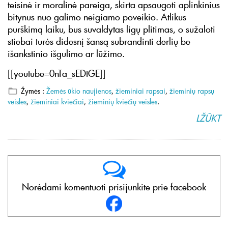
teisinė ir moralinė pareiga, skirta apsaugoti aplinkinius
bitynus nuo galimo neigiamo poveikio. Atlikus
purškimą laiku, bus suvaldytas ligų plitimas, o sužaloti
stiebai turės didesnį šansą subrandinti derlių be
išankstinio išgulimo ar lūžimo.
[[youtube=0nTa_sEDtGE]]
Žymės :
Žemės ūkio naujienos
,
žieminiai rapsai
,
žieminių rapsų
veislės
,
žieminiai kviečiai
,
žieminių kviečių veislės
.
LŽŪKT
Norėdami komentuoti prisijunkite prie facebook