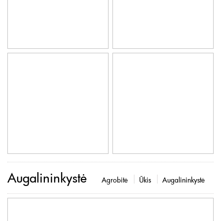
Augalininkystė
Agrobitė
Ūkis
Augalininkystė