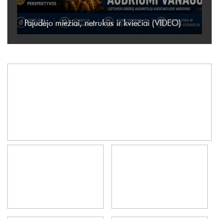
Pajudėjo miežiai, netrukus ir kviečiai (VIDEO)