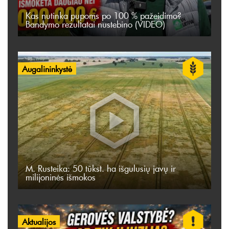
Kas nutinka pupoms po 100 % pažeidimo?
Bandymo rezultatai nustebino (VIDEO)
Augalininkystė
M. Rusteika: 50 tūkst. ha išgulusių javų ir
milijoninės išmokos
Aktualijos