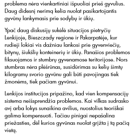
problema nėra vienkartiniai išpuoliai prieš gyvulius.
Daug didesnį nerimą kelia nuolat pasikartojantis
gyvūnų lankymasis prie sodybų ir ūkių.
Ypač daug diskusijų sukėlė situacijos pietryčių
Lenkijoje, Bieszczady regione ir Pakarpatėje, kur
rudieji lokiai vis dažniau lankosi prie gyvenviečių,
bitynų, šiukšlių konteinerių ir ūkių. Panašios problemos
fiksuojamos ir stumbrų gyvenamose teritorijose. Nors
stumbras nėra plėšrūnas, susidūrimas su kelių šimtų
kilogramų svorio gyvūnu gali būti pavojingas tiek
žmonėms, tiek pačiam gyvūnui.
Lenkijos institucijos pripažino, kad vien kompensacijų
sistema neišsprendžia problemos. Kai vilkas sudrasko
avį arba lokys sunaikina avilius, nuostolius teoriškai
galima kompensuoti. Tačiau pinigai nepašalina
priežasties, dėl kurios gyvūnas nuolat grįžta į tą pačią
vietą.