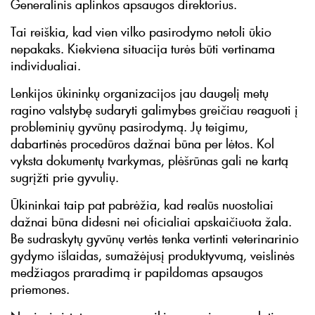
Generalinis aplinkos apsaugos direktorius.
Tai reiškia, kad vien vilko pasirodymo netoli ūkio
nepakaks. Kiekviena situacija turės būti vertinama
individualiai.
Lenkijos ūkininkų organizacijos jau daugelį metų
ragino valstybę sudaryti galimybes greičiau reaguoti į
probleminių gyvūnų pasirodymą. Jų teigimu,
dabartinės procedūros dažnai būna per lėtos. Kol
vyksta dokumentų tvarkymas, plėšrūnas gali ne kartą
sugrįžti prie gyvulių.
Ūkininkai taip pat pabrėžia, kad realūs nuostoliai
dažnai būna didesni nei oficialiai apskaičiuota žala.
Be sudraskytų gyvūnų vertės tenka vertinti veterinarinio
gydymo išlaidas, sumažėjusį produktyvumą, veislinės
medžiagos praradimą ir papildomas apsaugos
priemones.