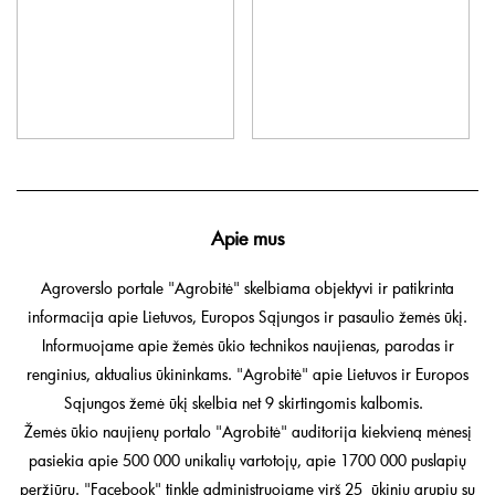
Apie mus
Agroverslo portale "Agrobitė" skelbiama objektyvi ir patikrinta
informacija apie Lietuvos, Europos Sąjungos ir pasaulio žemės ūkį.
Informuojame apie žemės ūkio technikos naujienas, parodas ir
renginius, aktualius ūkininkams. "Agrobitė" apie Lietuvos ir Europos
Sąjungos žemė ūkį skelbia net 9 skirtingomis kalbomis.
Žemės ūkio naujienų portalo "Agrobitė" auditorija kiekvieną mėnesį
pasiekia apie 500 000 unikalių vartotojų, apie 1700 000 puslapių
peržiūrų. "Facebook" tinkle administruojame virš 25 ūkinių grupių su