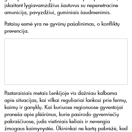
įskaitant lygiavamzdžius šautuvus su nepenetracine
amunicija, pavyzdžiui, guminiais šaudmenimis.
Pataisų esmė yra ne gyvūnų pašalinimas, o konfliktų
prevencija.
Pastaraisiais metais Lenkijoje vis dažniau kalbama
apie situacijas, kai vilkai reguliariai lankosi prie fermų,
kaimų ir ganyklų. Kai kuriuose regionuose gyventojai
praneša apie plėšrūnus, kurie pasirodo gyvenviečių
pakraščiuose, juda vietiniais keliais ir nevengia
žmogaus kaimynystės. Ūkininkai ne kartą pabrėžė, kad