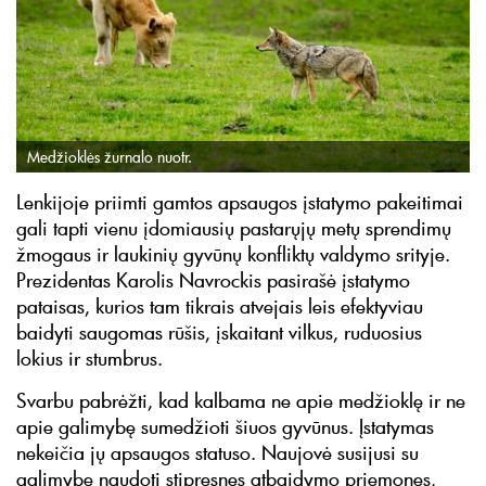
Medžioklės žurnalo nuotr.
Lenkijoje priimti gamtos apsaugos įstatymo pakeitimai
gali tapti vienu įdomiausių pastarųjų metų sprendimų
žmogaus ir laukinių gyvūnų konfliktų valdymo srityje.
Prezidentas Karolis Navrockis pasirašė įstatymo
pataisas, kurios tam tikrais atvejais leis efektyviau
baidyti saugomas rūšis, įskaitant vilkus, ruduosius
lokius ir stumbrus.
Svarbu pabrėžti, kad kalbama ne apie medžioklę ir ne
apie galimybę sumedžioti šiuos gyvūnus. Įstatymas
nekeičia jų apsaugos statuso. Naujovė susijusi su
galimybe naudoti stipresnes atbaidymo priemones,