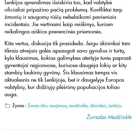
Lenkijos sprendimas išsiskiria tuo, kad valstybė
oficialiai pripažino pačią problemą. Konfliktai tarp
žmonių ir saugomų rūšių nebelaikomi pavieniais
incidentais. Jie vertinami kaip reiškinys, kuriam
reikalingos aiškios prevencinės priemonės.
Kita vertus, diskusija tik prasideda. Jeigu ūkininkai tam
tikrais atvejais galės apsaugoti savo gyvulius ir turtą,
kyla klausimas, kokias galimybes ateityje turės paprasti
gyventojai regionuose, kuriuose daugėja lokių ar kitų
stambių laukinių gyvūnų. Šis klausimas tampa vis
aktualesnis ne tik Lenkijoje, bet ir daugelyje Europos
valstybių, kur didžiųjų plėšrūnų populiacijos toliau
auga.
Žymės :
Žemės ūkio naujienos
,
medžioklė
,
ūkininkai
,
Lenkija
.
Žurnalas Medžioklė