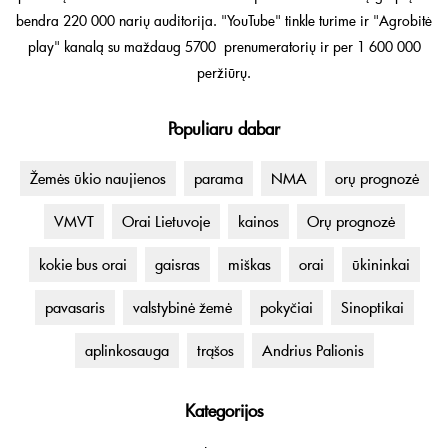
bendra 220 000 narių auditorija. "YouTube" tinkle turime ir "Agrobitė
play" kanalą su maždaug 5700 prenumeratorių ir per 1 600 000
peržiūrų.
Populiaru dabar
Žemės ūkio naujienos
parama
NMA
orų prognozė
VMVT
Orai Lietuvoje
kainos
Orų prognozė
kokie bus orai
gaisras
miškas
orai
ūkininkai
pavasaris
valstybinė žemė
pokyčiai
Sinoptikai
aplinkosauga
trąšos
Andrius Palionis
Kategorijos