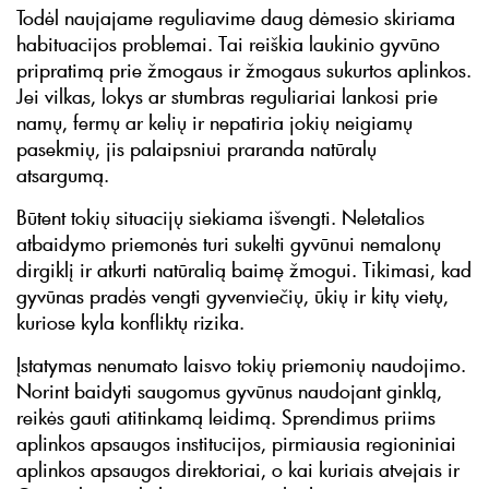
Todėl naujajame reguliavime daug dėmesio skiriama
habituacijos problemai. Tai reiškia laukinio gyvūno
pripratimą prie žmogaus ir žmogaus sukurtos aplinkos.
Jei vilkas, lokys ar stumbras reguliariai lankosi prie
namų, fermų ar kelių ir nepatiria jokių neigiamų
pasekmių, jis palaipsniui praranda natūralų
atsargumą.
Būtent tokių situacijų siekiama išvengti. Neletalios
atbaidymo priemonės turi sukelti gyvūnui nemalonų
dirgiklį ir atkurti natūralią baimę žmogui. Tikimasi, kad
gyvūnas pradės vengti gyvenviečių, ūkių ir kitų vietų,
kuriose kyla konfliktų rizika.
Įstatymas nenumato laisvo tokių priemonių naudojimo.
Norint baidyti saugomus gyvūnus naudojant ginklą,
reikės gauti atitinkamą leidimą. Sprendimus priims
aplinkos apsaugos institucijos, pirmiausia regioniniai
aplinkos apsaugos direktoriai, o kai kuriais atvejais ir