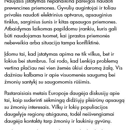
Naujasis įstatymas nepanaikina pareigos naudoti
prevencines priemones. Gyvulių augintojai ir toliau
privalės naudoti elektrinius aptvarus, apsauginius
tinklus, sarginius šunis ir kitas apsaugos priemones.
Atbaidymas laikomas papildomu įrankiu, kuris gali
būti naudojamas tuomet, kai įprastos priemonės
nebeveikia arba situacija tampa konfliktinė.
Įdomu tai, kad įstatymas apima ne tik vilkus, bet ir
lokius bei stumbrus. Tai rodo, kad Lenkija problemą
vertina plačiau nei vien žemės ūkiui daromą žalą. Vis
dažniau kalbama ir apie visuomenės saugumą bei
žmonių santykį su saugomomis rūšimis.
Pastaraisiais metais Europoje daugėja diskusijų apie
tai, kaip suderinti sėkmingą didžiųjų plėšrūnų apsaugą
su žmonių interesais. Vilkų ir lokių populiacijos
daugelyje regionų atsigauna, todėl neišvengiamai
daugėja kontaktų tarp žmonių ir laukinių gyvūnų.