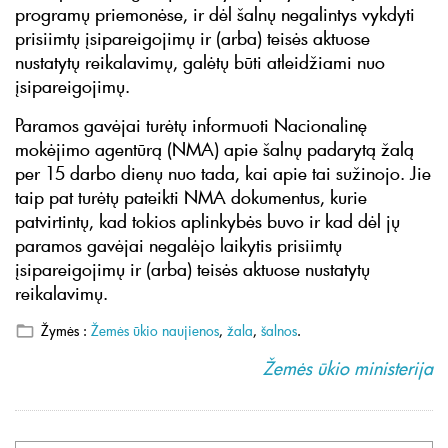
programų priemonėse, ir dėl šalnų negalintys vykdyti
prisiimtų įsipareigojimų ir (arba) teisės aktuose
nustatytų reikalavimų, galėtų būti atleidžiami nuo
įsipareigojimų.
Paramos gavėjai turėtų informuoti Nacionalinę
mokėjimo agentūrą (NMA) apie šalnų padarytą žalą
per 15 darbo dienų nuo tada, kai apie tai sužinojo. Jie
taip pat turėtų pateikti NMA dokumentus, kurie
patvirtintų, kad tokios aplinkybės buvo ir kad dėl jų
paramos gavėjai negalėjo laikytis prisiimtų
įsipareigojimų ir (arba) teisės aktuose nustatytų
reikalavimų.
Žymės :
Žemės ūkio naujienos
,
žala
,
šalnos
.
Žemės ūkio ministerija