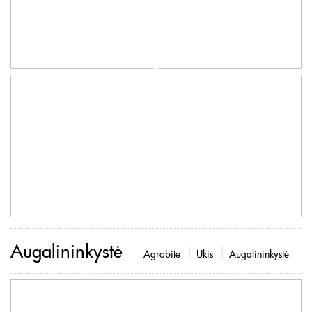
Augalininkystė
Agrobitė
Ūkis
Augalininkystė