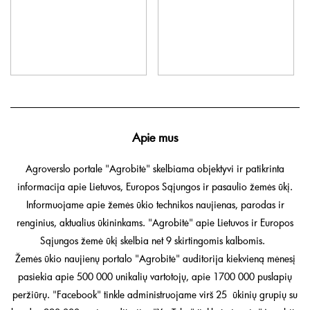
Apie mus
Agroverslo portale "Agrobitė" skelbiama objektyvi ir patikrinta
informacija apie Lietuvos, Europos Sąjungos ir pasaulio žemės ūkį.
Informuojame apie žemės ūkio technikos naujienas, parodas ir
renginius, aktualius ūkininkams. "Agrobitė" apie Lietuvos ir Europos
Sąjungos žemė ūkį skelbia net 9 skirtingomis kalbomis.
Žemės ūkio naujienų portalo "Agrobitė" auditorija kiekvieną mėnesį
pasiekia apie 500 000 unikalių vartotojų, apie 1700 000 puslapių
peržiūrų. "Facebook" tinkle administruojame virš 25 ūkinių grupių su