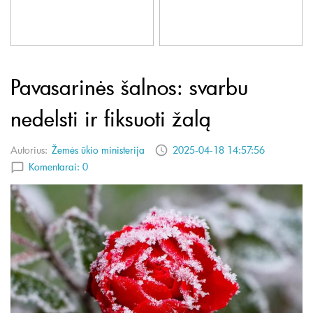
Pavasarinės šalnos: svarbu
nedelsti ir fiksuoti žalą
Autorius:
Žemės ūkio ministerija
2025-04-18 14:57:56
Komentarai:
0