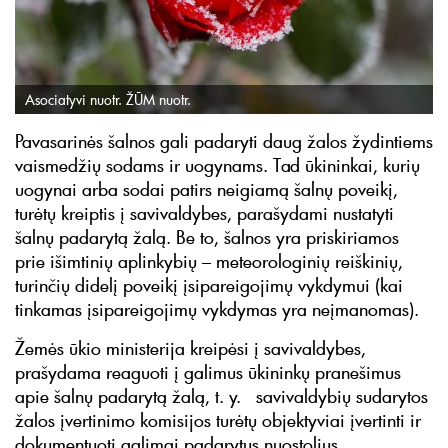
Asociatyvi nuotr. ŽŪM nuotr.
Pavasarinės šalnos gali padaryti daug žalos žydintiems
vaismedžių sodams ir uogynams. Tad ūkininkai, kurių
uogynai arba sodai patirs neigiamą šalnų poveikį,
turėtų kreiptis į savivaldybes, parašydami nustatyti
šalnų padarytą žalą. Be to, šalnos yra priskiriamos
prie išimtinių aplinkybių – meteorologinių reiškinių,
turinčių didelį poveikį įsipareigojimų vykdymui (kai
tinkamas įsipareigojimų vykdymas yra neįmanomas).
Žemės ūkio ministerija kreipėsi į savivaldybes,
prašydama reaguoti į galimus ūkininkų pranešimus
apie šalnų padarytą žalą, t. y. savivaldybių sudarytos
žalos įvertinimo komisijos turėtų objektyviai įvertinti ir
dokumentuoti galimai padarytus nuostolius.