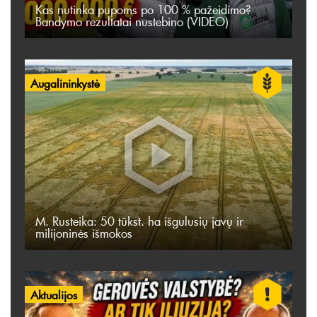
Kas nutinka pupoms po 100 % pažeidimo?
Bandymo rezultatai nustebino (VIDEO)
Augalininkystė
M. Rusteika: 50 tūkst. ha išgulusių javų ir
milijoninės išmokos
Aktualijos