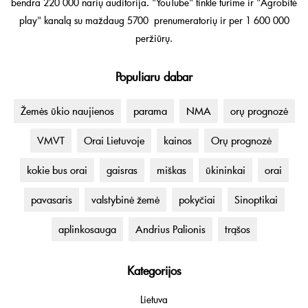
bendra 220 000 narių auditorija. "YouTube" tinkle turime ir "Agrobitė
play" kanalą su maždaug 5700 prenumeratorių ir per 1 600 000
peržiūrų.
Populiaru dabar
Žemės ūkio naujienos
parama
NMA
orų prognozė
VMVT
Orai Lietuvoje
kainos
Orų prognozė
kokie bus orai
gaisras
miškas
ūkininkai
orai
pavasaris
valstybinė žemė
pokyčiai
Sinoptikai
aplinkosauga
Andrius Palionis
trąšos
Kategorijos
Lietuva