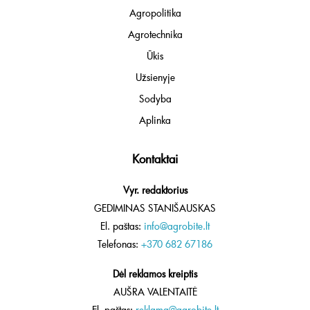
Agropolitika
Agrotechnika
Ūkis
Užsienyje
Sodyba
Aplinka
Kontaktai
Vyr. redaktorius
GEDIMINAS STANIŠAUSKAS
El. paštas:
info@agrobite.lt
Telefonas:
+370 682 67186
Dėl reklamos kreiptis
AUŠRA VALENTAITĖ
El. paštas:
reklama@agrobite.lt