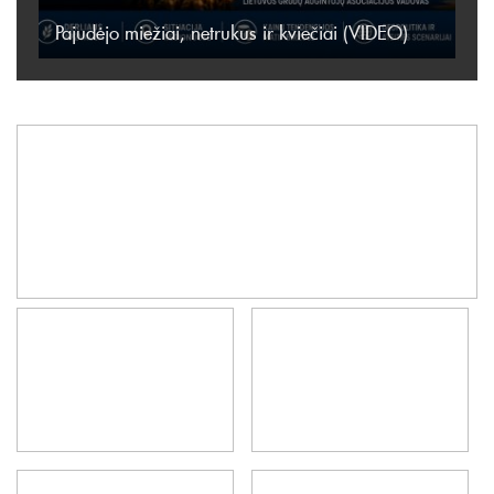
Pajudėjo miežiai, netrukus ir kviečiai (VIDEO)