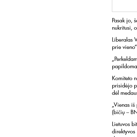
Pasak jo, 
nukritusi, 
Liberalas V
prie vieno“
„Perkeldami
papildomai
Komiteto n
prisidėjo 
dėl medau
„Vienas iš 
(bičių – BN
Lietuvos bi
direktyvos