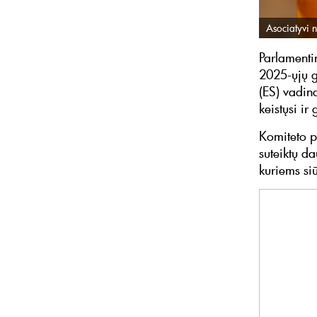
Asociatyvi n
Parlamenti
2025-ųjų g
(ES) vadin
keistųsi 
Komiteto p
suteiktų da
kuriems si