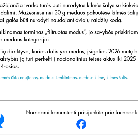
ažėjančia tvarka turės būti nurodytos kilmės šalys su kiekvi
 dalimi. Mažesnėse nei 30 g medaus pakuotėse kilmės šali
i galės būti nurodyti naudojant dviejų raidžių kodą.
aikinamas terminas „filtruotas medus“, jo savybės priskiria
nio medaus kategorijai.
čių direktyva, kurios dalis yra medus, įsigalios 2026 metų b
alstybės ją turi perkelti į nacionalinius teisės aktus iki 2025
14-osios.
Žemės ūkio naujienos
,
medaus ženklinimas
,
medaus kilmė
,
kilmės šalis
.
Norėdami komentuoti prisijunkite prie facebook