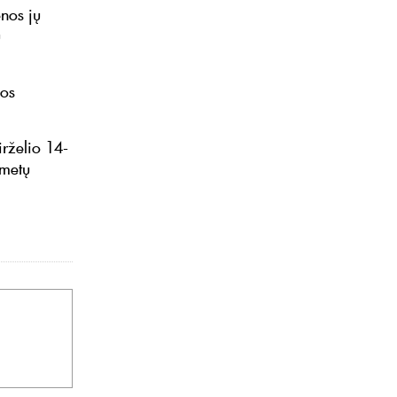
enos jų
ų
mos
irželio 14-
 metų