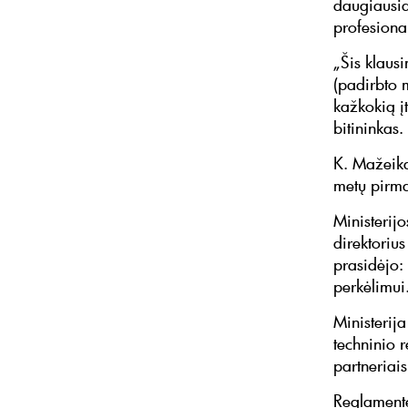
daugiausia
profesiona
„Šis klaus
(padirbto 
kažkokią įt
bitinin
K. Mažeika
metų pirmąj
Ministerij
direktorius
prasidėjo:
perkėlimui.
Ministerij
techninio 
partneriai
Reglamente