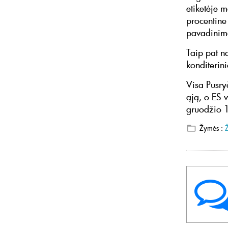
etiketėje m
procentine
pavadinima
Taip pat n
konditeri
Visa Pusry
ąją, o ES v
gruodžio 
Žymės :