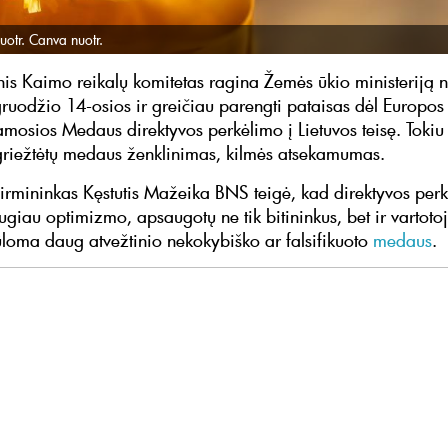
uotr. Canva nuotr.
nis Kaimo reikalų komitetas ragina Žemės ūkio ministeriją n
ruodžio 14-osios ir greičiau parengti pataisas dėl Europo
amosios Medaus direktyvos perkėlimo į Lietuvos teisę. Tokiu
ir griežtėtų medaus ženklinimas, kilmės atsekamumas.
irmininkas Kęstutis Mažeika BNS teigė, kad direktyvos per
ugiau optimizmo, apsaugotų ne tik bitininkus, bet ir vartotoj
ūloma daug atvežtinio nekokybiško ar falsifikuoto
medaus