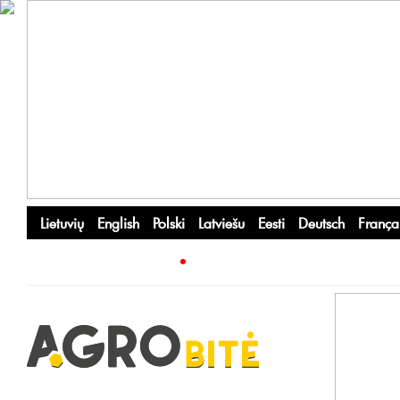
Lietuvių
English
Polski
Latviešu
Eesti
Deutsch
França