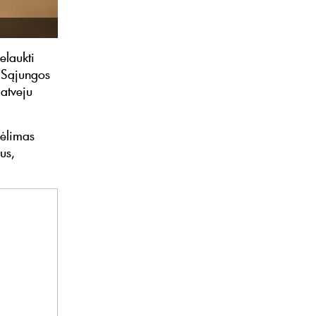
elaukti
s Sąjungos
 atveju
kėlimas
us,
.