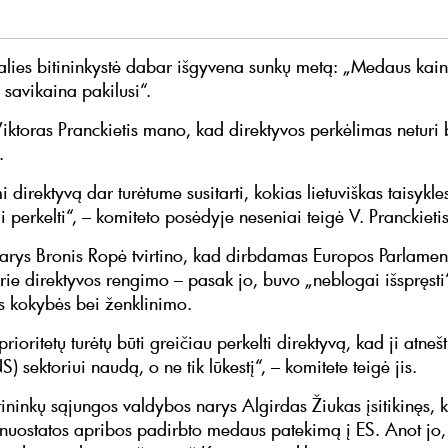
šalies bitininkystė dabar išgyvena sunkų metą: „Medaus kai
o savikaina pakilusi“.
iktoras Pranckietis mano, kad direktyvos perkėlimas neturi b
.
 direktyvą dar turėtume susitarti, kokias lietuviškas taisykle
 perkelti“, – komiteto posėdyje neseniai teigė V. Pranckiet
arys Bronis Ropė tvirtino, kad dirbdamas Europos Parlament
prie direktyvos rengimo – pasak jo, buvo „neblogai išspręsti
s kokybės bei ženklinimo.
prioritetų turėtų būti greičiau perkelti direktyvą, kad ji atneš
S) sektoriui naudą, o ne tik lūkestį“, – komitete teigė jis.
tininkų sąjungos valdybos narys Algirdas Žiukas įsitikinęs, 
 nuostatos apribos padirbto medaus patekimą į ES. Anot jo,