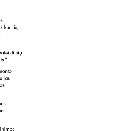
os
 kur jis,
o
ateikti šių
is.“
mento
s jau
vos
aus
is
linimo: