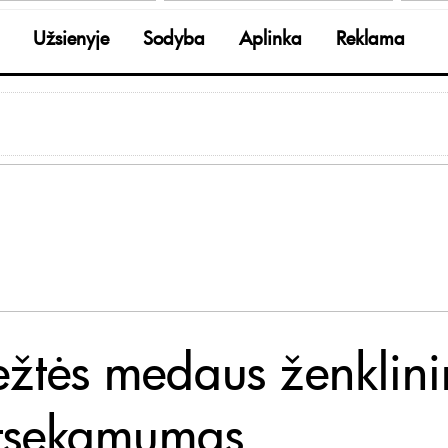
Užsienyje
Sodyba
Aplinka
Reklama
ežtės medaus ženklin
atsekamumas