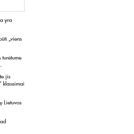
na yra
ūti „viens
s turėtume
is.
e jis
“ klausimai
tų Lietuvos
kad