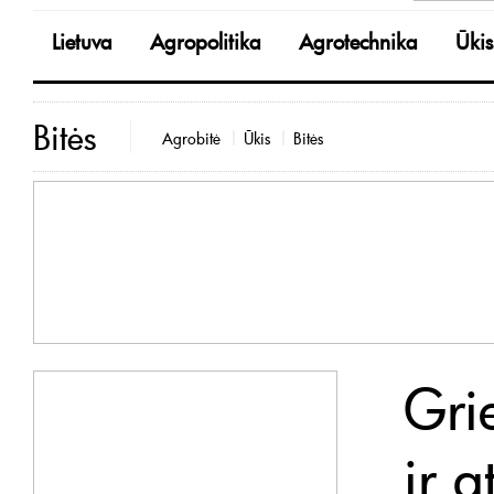
Lietuva
Agropolitika
Agrotechnika
Ūkis
Bitės
Agrobitė
Ūkis
Bitės
Gri
ir 