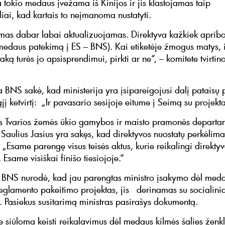
 tokio medaus įvežama iš Kinijos ir jis klastojamas taip
liai, kad kartais to neįmanoma nustatyti.
imas dabar labai aktualizuojamas. Direktyva kažkiek aprib
medaus patekimą į ES – BNS). Kai etiketėje žmogus matys, iš
aką turės jo apsisprendimui, pirkti ar ne“, – komitete tvirtin
kas.
 BNS sakė, kad ministerija yra įsipareigojusi dalį pataisų p
į ketvirtį: „Ir pavasario sesijoje eitume į Seimą su projekta
os Tvarios žemės ūkio gamybos ir maisto pramonės departa
 Saulius Jasius yra sakęs, kad direktyvos nuostatų perkėlima
 „Esame parengę visus teisės aktus, kurie reikalingi direkty
 Esame visiškai finišo tiesiojoje.“
a BNS nurodė, kad jau parengtas ministro įsakymo dėl med
reglamento pakeitimo projektas, jis derinamas su socialinia
s. Pasiekus susitarimą ministras pasirašys dokumentą.
 siūloma keisti reikalavimus dėl medaus kilmės šalies ženk