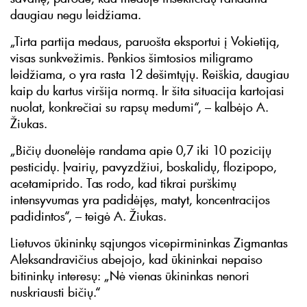
daugiau negu leidžiama.
„Tirta partija medaus, paruošta eksportui į Vokietiją,
visas sunkvežimis. Penkios šimtosios miligramo
leidžiama, o yra rasta 12 dešimtųjų. Reiškia, daugiau
kaip du kartus viršija normą. Ir šita situacija kartojasi
nuolat, konkrečiai su rapsų medumi“, – kalbėjo A.
Žiukas.
„Bičių duonelėje randama apie 0,7 iki 10 pozicijų
pesticidų. Įvairių, pavyzdžiui, boskalidų, flozipopo,
acetamiprido. Tas rodo, kad tikrai purškimų
intensyvumas yra padidėjęs, matyt, koncentracijos
padidintos“, – teigė A. Žiukas.
Lietuvos ūkininkų sąjungos vicepirmininkas Zigmantas
Aleksandravičius abejojo, kad ūkininkai nepaiso
bitininkų interesų: „Nė vienas ūkininkas nenori
nuskriausti bičių.“