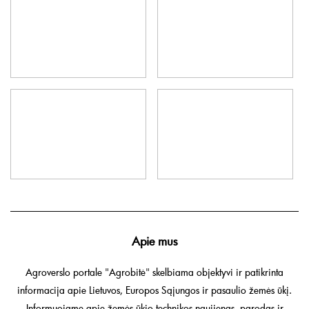
Apie mus
Agroverslo portale "Agrobitė" skelbiama objektyvi ir patikrinta
informacija apie Lietuvos, Europos Sąjungos ir pasaulio žemės ūkį.
Informuojame apie žemės ūkio technikos naujienas, parodas ir