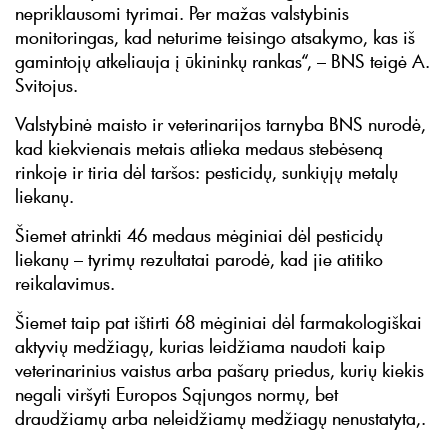
nepriklausomi tyrimai. Per mažas valstybinis
monitoringas, kad neturime teisingo atsakymo, kas iš
gamintojų atkeliauja į ūkininkų rankas“, – BNS teigė A.
Svitojus.
Valstybinė maisto ir veterinarijos tarnyba BNS nurodė,
kad kiekvienais metais atlieka medaus stebėseną
rinkoje ir tiria dėl taršos: pesticidų, sunkiųjų metalų
liekanų.
Šiemet atrinkti 46 medaus mėginiai dėl pesticidų
liekanų – tyrimų rezultatai parodė, kad jie atitiko
reikalavimus.
Šiemet taip pat ištirti 68 mėginiai dėl farmakologiškai
aktyvių medžiagų, kurias leidžiama naudoti kaip
veterinarinius vaistus arba pašarų priedus, kurių kiekis
negali viršyti Europos Sąjungos normų, bet
draudžiamų arba neleidžiamų medžiagų nenustatyta,.