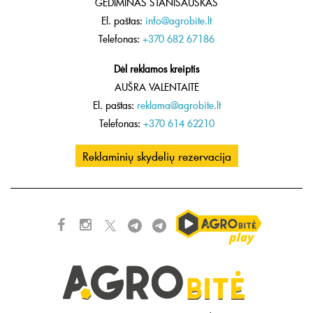
GEDIMINAS STANIŠAUSKAS
El. paštas:
info@agrobite.lt
Telefonas:
+370 682 67186
Dėl reklamos kreiptis
AUŠRA VALENTAITĖ
El. paštas:
reklama@agrobite.lt
Telefonas:
+370 614 62210
Reklaminių skydelių rezervacija