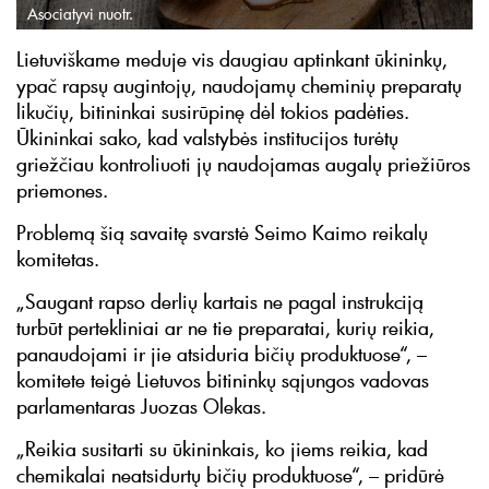
Asociatyvi nuotr.
Lietuviškame meduje vis daugiau aptinkant ūkininkų,
ypač rapsų augintojų, naudojamų cheminių preparatų
likučių, bitininkai susirūpinę dėl tokios padėties.
Ūkininkai sako, kad valstybės institucijos turėtų
griežčiau kontroliuoti jų naudojamas augalų priežiūros
priemones.
Problemą šią savaitę svarstė Seimo Kaimo reikalų
komitetas.
„Saugant rapso derlių kartais ne pagal instrukciją
turbūt pertekliniai ar ne tie preparatai, kurių reikia,
panaudojami ir jie atsiduria bičių produktuose“, –
komitete teigė Lietuvos bitininkų sąjungos vadovas
parlamentaras Juozas Olekas.
„Reikia susitarti su ūkininkais, ko jiems reikia, kad
chemikalai neatsidurtų bičių produktuose“, – pridūrė