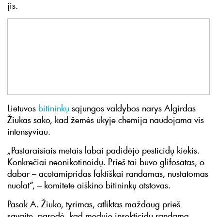
jis.
Lietuvos
bitininkų
sąjungos valdybos narys Algirdas
Žiukas sako, kad žemės ūkyje chemija naudojama vis
intensyviau.
„Pastaraisiais metais labai padidėjo pesticidų kiekis.
Konkrečiai neonikotinoidų. Prieš tai buvo glifosatas, o
dabar – acetamipridas faktiškai randamas, nustatomas
nuolat“, – komitete aiškino bitininkų atstovas.
Pasak A. Žiuko, tyrimas, atliktas maždaug prieš
savaitę, parodė, kad meduje insekticidų randama