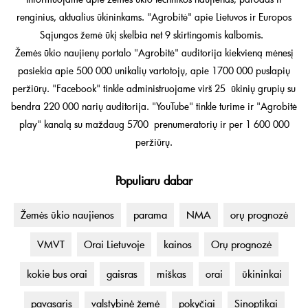
renginius, aktualius ūkininkams. "Agrobitė" apie Lietuvos ir Europos
Sąjungos žemė ūkį skelbia net 9 skirtingomis kalbomis.
Žemės ūkio naujienų portalo "Agrobitė" auditorija kiekvieną mėnesį
pasiekia apie 500 000 unikalių vartotojų, apie 1700 000 puslapių
peržiūrų. "Facebook" tinkle administruojame virš 25 ūkinių grupių su
bendra 220 000 narių auditorija. "YouTube" tinkle turime ir "Agrobitė
play" kanalą su maždaug 5700 prenumeratorių ir per 1 600 000
peržiūrų.
Populiaru dabar
Žemės ūkio naujienos
parama
NMA
orų prognozė
VMVT
Orai Lietuvoje
kainos
Orų prognozė
kokie bus orai
gaisras
miškas
orai
ūkininkai
pavasaris
valstybinė žemė
pokyčiai
Sinoptikai