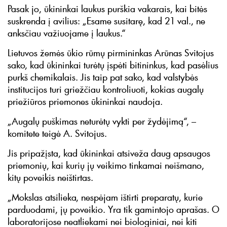
Pasak jo, ūkininkai laukus purškia vakarais, kai bitės
suskrenda į avilius: „Esame susitarę, kad 21 val., ne
anksčiau važiuojame į laukus.“
Lietuvos žemės ūkio rūmų pirmininkas Arūnas Svitojus
sako, kad ūkininkai turėtų įspėti bitininkus, kad pasėlius
purkš chemikalais. Jis taip pat sako, kad valstybės
institucijos turi griežčiau kontroliuoti, kokias augalų
priežiūros priemones ūkininkai naudoja.
„Augalų puškimas neturėtų vykti per žydėjimą“, –
komitete teigė A. Svitojus.
Jis pripažįsta, kad ūkininkai atsiveža daug apsaugos
priemonių, kai kurių jų veikimo tinkamai neišmano,
kitų poveikis neištirtas.
„Mokslas atsilieka, nespėjam ištirti preparatų, kurie
parduodami, jų poveikio. Yra tik gamintojo aprašas. O
laboratorijose neatliekami nei biologiniai, nei kiti