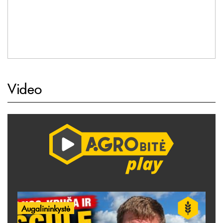
Video
Augalininkystė