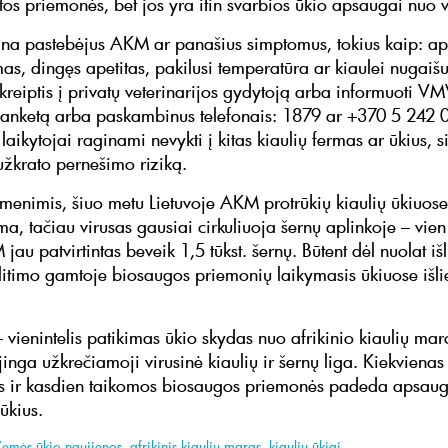
tos priemonės, bet jos yra itin svarbios ūkio apsaugai nuo 
a pastebėjus AKM ar panašius simptomus, tokius kaip: apa
as, dingęs apetitas, pakilusi temperatūra ar kiaulei nugaišu
 kreiptis į privatų veterinarijos gydytoją arba informuoti V
 anketą arba paskambinus telefonais: 1879 ar +370 5 242 
 laikytojai raginami nevykti į kitas kiaulių fermas ar ūkius, s
užkrato pernešimo riziką.
nimis, šiuo metu Lietuvoje AKM protrūkių kiaulių ūkiuose
a, tačiau virusas gausiai cirkuliuoja šernų aplinkoje – vien
au patvirtintas beveik 1,5 tūkst. šernų. Būtent dėl nuolat iš
litimo gamtoje biosaugos priemonių laikymasis ūkiuose išl
vienintelis patikimas ūkio skydas nuo afrikinio kiaulių maro
inga užkrečiamoji virusinė kiaulių ir šernų liga. Kiekvienas
s ir kasdien taikomos biosaugos priemonės padeda apsaug
r ūkius.
Žemės ūkio naujienos
,
afrikinis kiaulių maras
,
kiaulių ūkiai
.