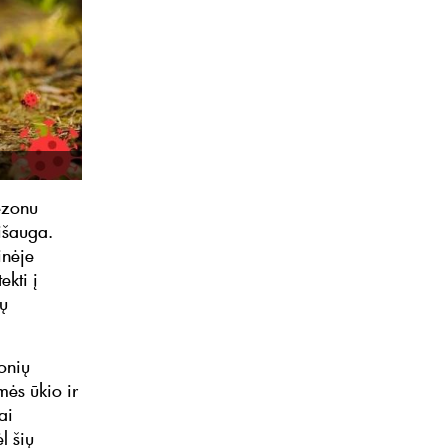
ezonu
 išauga.
inėje
ekti į
tų
onių
ės ūkio ir
ai
l šių