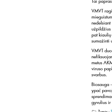
Tai papras
VMVT ragin
mieguistum
nedelsiant
užpildžius
pat kiaulių
sumažinti 
VMVT duome
nefiksuojam
metus AKM j
viruso pap
svarbus.
Biosauga – 
ypač pavoj
sprendima
gyvulius i
Žymės :