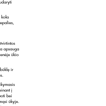
udaryti
i.
t koks
epalies,
virtintos
nga apsauga
ienėje ūkio
būklę ir
ius.
aikymasis
einant į
oti bei
mąsi ūkyje.