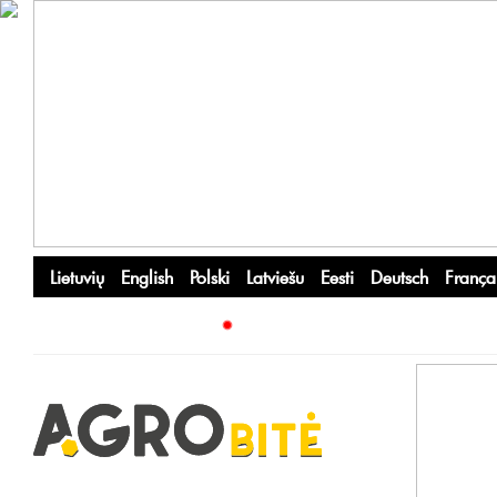
Lietuvių
English
Polski
Latviešu
Eesti
Deutsch
França