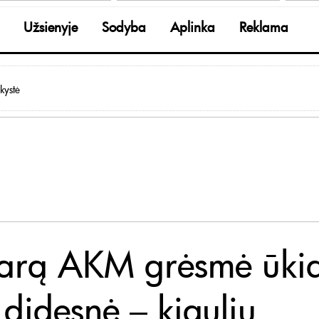
Užsienyje
Sodyba
Aplinka
Reklama
kystė
arą AKM grėsmė ūki
 didesnė – kiaulių