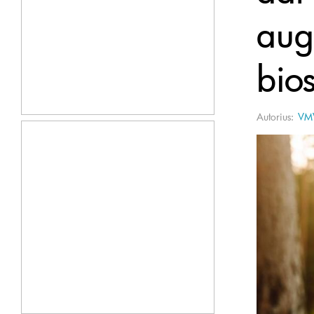
augi
bio
Autorius:
VM