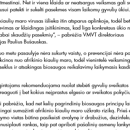
tmestinai. Net ir viena klaida ar neatsargus veiksmas gali s
rusui patekti ir sukelti pasekmes visam laikomų gyvulių ūkiu
kiaulių maro virusas išlieka itin atsparus aplinkoje, todėl be
avimas ar klaidingas įsitikinimas, kad liga konkretaus ūkio n
i labai skaudžių pasekmių“, – pabrėžia VMVT direktoriaus
jas Paulius Bušauskas.
uo metu pasaulyje nėra sukurtų vaistų, o prevencijai nėra pat
kcinos nuo afrikinio kiaulių maro, todėl vienintelė veiksmi
oseklus ir atsakingas biosaugos reikalavimų laikymasis kasd
gintojams rekomenduojama nuolat stebėti gyvulių sveikatos 
 reaguoti į bet kokius neįprastus elgesio ar sveikatos pokyč
ai pabrėžia, kad net kelių pagrindinių biosaugos principų l
ingai sumažinti afrikinio kiaulių maro užkrato riziką. Prieš 
kymo vietas būtina pasikeisti avalynę ir drabužius, dezinfeku
 nusiplauti rankas, taip pat apriboti pašalinių asmenų lanky