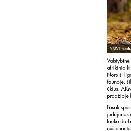
VMVT nuotr.
Valstybinė
afrikinio 
Nors ši lig
faunoje, š
ūkius. AKM 
pradžioje l
Pasak spec
judėjimas 
lauko darb
nušienauta