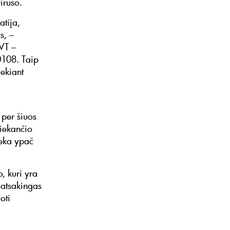
viruso.
tija,
s, –
MVT –
0108. Taip
iekiant
 per šiuos
liekančio
ieka ypač
, kuri yra
 atsakingas
oti