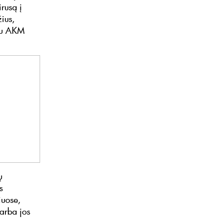
rusą į
žius,
 su AKM
ų
s
iuose,
arba jos