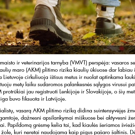
 maisto ir veterinarijos tarnyba (VMVT) perspėja: vasaros s
kiaulių maro (AKM) plitimo rizika kiaulių ūkiuose dar labiau
a Lietuvoje cirkuliuoja ištisus metus ir nuolat aptinkama lauk
iltuoju metų laiku sudaromos palankesnės sąlygos virusui pat
protrūkiai jau registruoti Lenkijoje ir Slovakijoje, o šių me
iga buvo fiksuota ir Latvijoje.
ialistų, vasarą AKM plitimo riziką didina suintensyvėjęs žm
gamtoje, dažnesni apsilankymai miškuose bei aktyvesni žem
ai. Papildomą grėsmę kelia tai, kad kiaulės šeriamos švieži
 žole, kuri neretai naudojama kaip pigus pašaro šaltinis. Dė