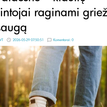
ntojai raginami griežt
saugą
VT
2026-05-29 07:50:51
Komentarai:
0