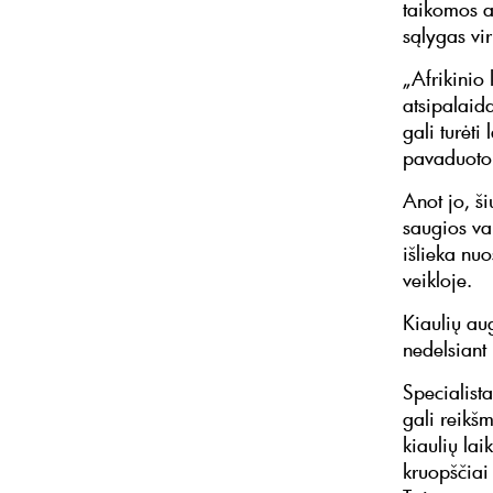
taikomos a
sąlygas vi
„Afrikinio 
atsipalaid
gali turėt
pavaduoto
Anot jo, ši
saugios va
išlieka nu
veikloje.
Kiaulių au
nedelsiant
Specialist
gali reikšm
kiaulių lai
kruopščiai