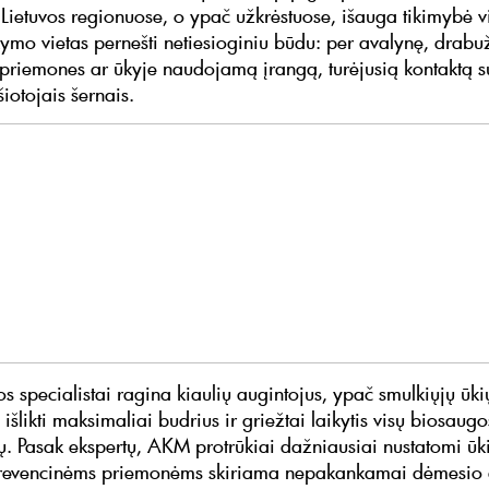
 Lietuvos regionuose, o ypač užkrėstuose, išauga tikimybė vi
ikymo vietas pernešti netiesioginiu būdu: per avalynę, drabu
 priemones ar ūkyje naudojamą įrangą, turėjusią kontaktą
šiotojais šernais.
os specialistai ragina kiaulių augintojus, ypač smulkiųjų ūki
 išlikti maksimaliai budrius ir griežtai laikytis visų biosaugo
ų. Pasak ekspertų, AKM protrūkiai dažniausiai nustatomi ūk
prevencinėms priemonėms skiriama nepakankamai dėmesio 