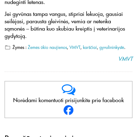
nudeginti letenas.
Jei gyvūnas tampa vangus, stipriai lekuoja, gausiai
seilėjasi, parausta gleivinės, vemia ar netenka
sąmonės – būtina kuo skubiau kreiptis į veterinarijos
gydytoją.
Žymės :
Žemės ūkio naujienos
,
VMVT
,
karščiai
,
gyvulininkystė
.
VMVT
Norėdami komentuoti prisijunkite prie facebook