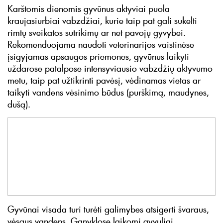
Karštomis dienomis gyvūnus aktyviai puola
kraujasiurbiai vabzdžiai, kurie taip pat gali sukelti
rimtų sveikatos sutrikimų ar net pavojų gyvybei.
Rekomenduojama naudoti veterinarijos vaistinėse
įsigyjamas apsaugos priemones, gyvūnus laikyti
uždarose patalpose intensyviausio vabzdžių aktyvumo
metu, taip pat užtikrinti pavėsį, vėdinamas vietas ar
taikyti vandens vėsinimo būdus (purškimą, maudynes,
dušą).
Gyvūnai visada turi turėti galimybes atsigerti švaraus,
vėsaus vandens. Ganyklose laikomi gyvuliai