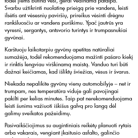
todėl jiems būtina vėsi, gerai vėdinama patalpa.
Svarbu užtikrinti nuolatinę prieigą prie vandens, leisti
ilsėtis ant vėsesnių paviršių, prireikus vėsinti drėgnu
rankšluosčiu ar vandens purškimu. Ypač jautrūs yra
vyresni, sergantys, antsvorio turintys ir trumpasnukiai
gyvūnai.
Karštuoju laikotarpiu gyvūnų apetitas natūraliai
sumažėja, todėl rekomenduojama mažinti pašaro kiekį
ir rinktis lengviau virškinamą maistą. Vanduo turi būti
dažnai keičiamas, kad išliktų šviežias, vėsus ir švarus.
Niekada nepalikite gyvūnų vienų automobilyje – net ir
trumpam, nes temperatūra viduje gali pavojingai
pakilti per kelias minutes. Taip pat nerekomenduojama
leisti šunims važiuoti iškišus galvą pro langą dėl
galimų sveikatos pažeidimų.
Pasivaikščiojimus su augintiniais reikėtų planuoti rytais
arba vakarais, vengiant įkaitusio asfalto, galinčio