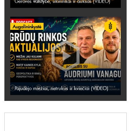
Gerovės valstybė, ūkininkai ir auksas (VIDEO)
Augalininkystė
Pajudėjo miežiai, netrukus ir kviečiai (VIDEO)