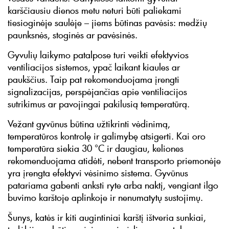
karščiausiu dienos metu neturi būti paliekami
tiesioginėje saulėje – jiems būtinas pavėsis: medžių
paunksnės, stoginės ar pavėsinės.
Gyvulių laikymo patalpose turi veikti efektyvios
ventiliacijos sistemos, ypač laikant kiaules ar
paukščius. Taip pat rekomenduojama įrengti
signalizacijas, perspėjančias apie ventiliacijos
sutrikimus ar pavojingai pakilusią temperatūrą.
Vežant gyvūnus būtina užtikrinti vėdinimą,
temperatūros kontrolę ir galimybę atsigerti. Kai oro
temperatūra siekia 30 °C ir daugiau, keliones
rekomenduojama atidėti, nebent transporto priemonėje
yra įrengta efektyvi vėsinimo sistema. Gyvūnus
patariama gabenti anksti ryte arba naktį, vengiant ilgo
buvimo karštoje aplinkoje ir nenumatytų sustojimų.
Šunys, katės ir kiti augintiniai karštį ištveria sunkiai,