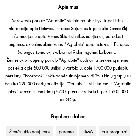
Apie mus
Agroverslo portale "Agrobitė" skelbiama objektyvi ir patikrinta
informacija apie Lietuvos, Europos Sąjungos ir pasaulio žemės ūkį.
Informuojame apie žemės ūkio technikos naujienas, parodas ir
renginius, aktualius ūkininkams. "Agrobitė" apie Lietuvos ir Europos
Sąjungos žemė ūkį skelbia net 9 skirtingomis kalbomis.
Žemės ūkio naujienų portalo "Agrobitė" auditorija kiekvieną mėnesį
pasiekia apie 500 000 unikalių vartotojų, apie 1700 000 puslapių
peržiūrų. "Facebook" tinkle administruojame virš 25 ūkinių grupių su
bendra 220 000 narių auditorija. "YouTube" tinkle turime ir "Agrobitė
play" kanalą su maždaug 5700 prenumeratorių ir per 1 600 000
peržiūrų.
Populiaru dabar
Žemės ūkio naujienos
parama
NMA
orų prognozė