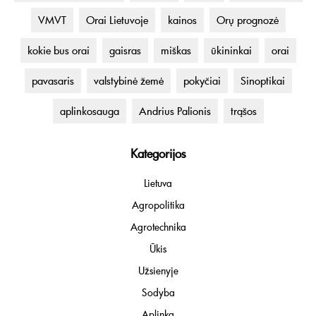
VMVT
Orai Lietuvoje
kainos
Orų prognozė
kokie bus orai
gaisras
miškas
ūkininkai
orai
pavasaris
valstybinė žemė
pokyčiai
Sinoptikai
aplinkosauga
Andrius Palionis
trąšos
Kategorijos
Lietuva
Agropolitika
Agrotechnika
Ūkis
Užsienyje
Sodyba
Aplinka