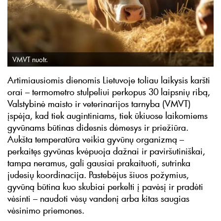
VMVT nuotr.
Artimiausiomis dienomis Lietuvoje toliau laikysis karšti
orai – termometro stulpeliui perkopus 30 laipsnių ribą,
Valstybinė maisto ir veterinarijos tarnyba (VMVT)
įspėja, kad tiek augintiniams, tiek ūkiuose laikomiems
gyvūnams būtinas didesnis dėmesys ir priežiūra.
Aukšta temperatūra veikia gyvūnų organizmą –
perkaitęs gyvūnas kvėpuoja dažnai ir paviršutiniškai,
tampa neramus, gali gausiai prakaituoti, sutrinka
judesių koordinacija. Pastebėjus šiuos požymius,
gyvūną būtina kuo skubiai perkelti į pavėsį ir pradėti
vėsinti – naudoti vėsų vandenį arba kitas saugias
vėsinimo priemones.