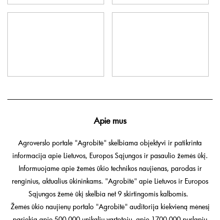
Apie mus
Agroverslo portale "Agrobitė" skelbiama objektyvi ir patikrinta
informacija apie Lietuvos, Europos Sąjungos ir pasaulio žemės ūkį.
Informuojame apie žemės ūkio technikos naujienas, parodas ir
renginius, aktualius ūkininkams. "Agrobitė" apie Lietuvos ir Europos
Sąjungos žemė ūkį skelbia net 9 skirtingomis kalbomis.
Žemės ūkio naujienų portalo "Agrobitė" auditorija kiekvieną mėnesį
pasiekia apie 500 000 unikalių vartotojų, apie 1700 000 puslapių