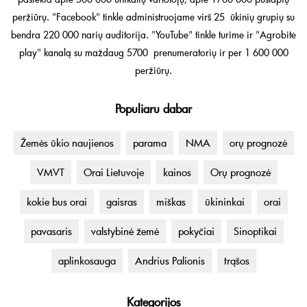
peržiūrų. "Facebook" tinkle administruojame virš 25 ūkinių grupių su
bendra 220 000 narių auditorija. "YouTube" tinkle turime ir "Agrobitė
play" kanalą su maždaug 5700 prenumeratorių ir per 1 600 000
peržiūrų.
Populiaru dabar
Žemės ūkio naujienos
parama
NMA
orų prognozė
VMVT
Orai Lietuvoje
kainos
Orų prognozė
kokie bus orai
gaisras
miškas
ūkininkai
orai
pavasaris
valstybinė žemė
pokyčiai
Sinoptikai
aplinkosauga
Andrius Palionis
trąšos
Kategorijos