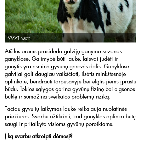
VMVT nuotr.
Atšilus orams prasideda galvijų ganymo sezonas
ganyklose. Galimybė būti lauke, laisvai judėti ir
ganytis yra esminė gyvūnų gerovės dalis. Ganyklose
galvijai gali daugiau vaikščioti, ilsėtis minkštesnėje
aplinkoje, bendrauti tarpusavyje bei elgtis jiems įprastu
būdu. Tokios sąlygos gerina gyvūnų fizinę bei elgsenos
būklę ir sumažina sveikatos problemų riziką.
Tačiau gyvulių laikymas lauke reikalauja nuolatinės
priežiūros. Svarbu užtikrinti, kad ganyklos aplinka būtų
saugi ir pritaikyta visiems gyvūnų poreikiams.
Į ką svarbu atkreipti dėmesį?