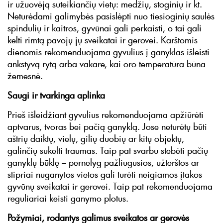
ir užuovėją suteikiančių vietų: medžių, stoginių ir kt.
Neturėdami galimybės pasislėpti nuo tiesioginių saulės
spindulių ir kaitros, gyvūnai gali perkaisti, o tai gali
kelti rimtą pavojų jų sveikatai ir gerovei. Karštomis
dienomis rekomenduojama gyvulius į ganyklas išleisti
ankstyvą rytą arba vakare, kai oro temperatūra būna
žemesnė.
Saugi ir tvarkinga aplinka
Prieš išleidžiant gyvulius rekomenduojama apžiūrėti
aptvarus, tvoras bei pačią ganyklą. Jose neturėtų būti
aštrių daiktų, vielų, gilių duobių ar kitų objektų,
galinčių sukelti traumas. Taip pat svarbu stebėti pačių
ganyklų būklę – pernelyg pažliugusios, užterštos ar
stipriai nuganytos vietos gali turėti neigiamos įtakos
gyvūnų sveikatai ir gerovei. Taip pat rekomenduojama
reguliariai keisti ganymo plotus.
Požymiai, rodantys galimus sveikatos ar gerovės