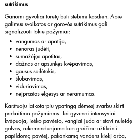
sutrikimus
Ganomi gyvuliai turėtų būti stebimi kasdien. Apie
galimus sveikatos ar gerovės sutrikimus gali
signalizuoti tokie požymiai:
vangumas ar apatija,
nenoras judėti,
sumažėjęs apetitas,
dažnas ar apsunkęs kvėpavimas,
gausus seilėtekis,
šlubavimas,
viduriavimas,
neįprastas elgesys ar neramumas.
Karštuoju laikotarpiu ypatingą dėmesį svarbu skirti
perkaitimo požymiams. Jei gyvūnai intensyviai
kvėpuoja, ieško pavėsio, vangiai juda ar stovi nuleidę
galvas, rekomenduojama kuo greičiau užtikrinti
papildomą pavėsį, pakankamą vandens kiekį arba,