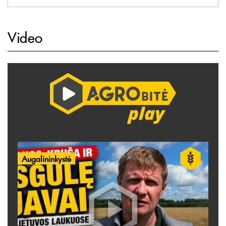
Video
Augalininkystė