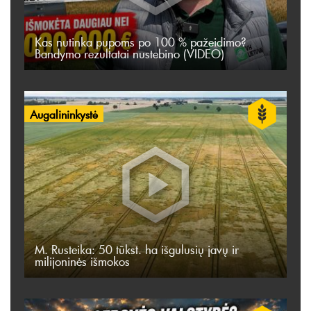
Kas nutinka pupoms po 100 % pažeidimo?
Bandymo rezultatai nustebino (VIDEO)
Augalininkystė
M. Rusteika: 50 tūkst. ha išgulusių javų ir
milijoninės išmokos