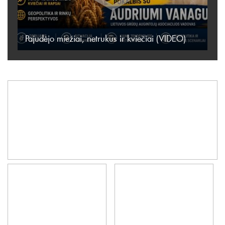
Pajudėjo miežiai, netrukus ir kviečiai (VIDEO)