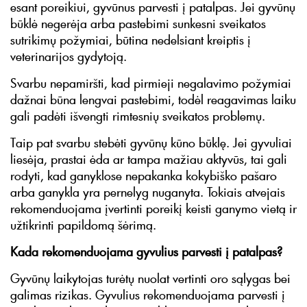
esant poreikiui, gyvūnus parvesti į patalpas. Jei gyvūnų
būklė negerėja arba pastebimi sunkesni sveikatos
sutrikimų požymiai, būtina nedelsiant kreiptis į
veterinarijos gydytoją.
Svarbu nepamiršti, kad pirmieji negalavimo požymiai
dažnai būna lengvai pastebimi, todėl reagavimas laiku
gali padėti išvengti rimtesnių sveikatos problemų.
Taip pat svarbu stebėti gyvūnų kūno būklę. Jei gyvuliai
liesėja, prastai ėda ar tampa mažiau aktyvūs, tai gali
rodyti, kad ganyklose nepakanka kokybiško pašaro
arba ganykla yra pernelyg nuganyta. Tokiais atvejais
rekomenduojama įvertinti poreikį keisti ganymo vietą ir
užtikrinti papildomą šėrimą.
Kada rekomenduojama gyvulius parvesti į patalpas?
Gyvūnų laikytojas turėtų nuolat vertinti oro sąlygas bei
galimas rizikas. Gyvulius rekomenduojama parvesti į