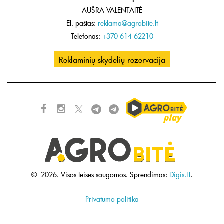
AUŠRA VALENTAITĖ
El. paštas:
reklama@agrobite.lt
Telefonas:
+370 614 62210
Reklaminių skydelių rezervacija
©
2026.
Visos teisės saugomos.
Sprendimas:
Digis.Lt
.
Privatumo politika