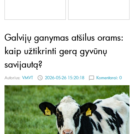
Galvijų ganymas atšilus orams:
kaip užtikrinti gerą gyvūnų
savijautą?
Autorius:
VMVT
2026-05-26 15:20:18
Komentarai:
0