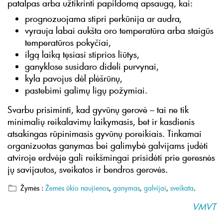
patalpas arba užtikrinti papildomą apsaugą, kai:
prognozuojama stipri perkūnija ar audra,
vyrauja labai aukšta oro temperatūra arba staigūs
temperatūros pokyčiai,
ilgą laiką tęsiasi stiprios liūtys,
ganyklose susidaro dideli purvynai,
kyla pavojus dėl plėšrūnų,
pastebimi galimų ligų požymiai.
Svarbu prisiminti, kad gyvūnų gerovė – tai ne tik
minimalių reikalavimų laikymasis, bet ir kasdienis
atsakingas rūpinimasis gyvūnų poreikiais. Tinkamai
organizuotas ganymas bei galimybė galvijams judėti
atviroje erdvėje gali reikšmingai prisidėti prie geresnės
jų savijautos, sveikatos ir bendros gerovės.
Žymės :
Žemės ūkio naujienos
,
ganymas
,
galvijai
,
sveikata
.
VMVT