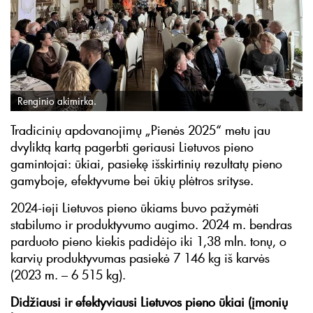
Renginio akimirka.
Tradicinių apdovanojimų „Pienės 2025“ metu jau
dvyliktą kartą pagerbti geriausi Lietuvos pieno
gamintojai: ūkiai, pasiekę išskirtinių rezultatų pieno
gamyboje, efektyvume bei ūkių plėtros srityse.
2024-ieji Lietuvos pieno ūkiams buvo pažymėti
stabilumo ir produktyvumo augimo. 2024 m. bendras
parduoto pieno kiekis padidėjo iki 1,38 mln. tonų, o
karvių produktyvumas pasiekė 7 146 kg iš karvės
(2023 m. – 6 515 kg).
Didžiausi ir efektyviausi Lietuvos pieno ūkiai (įmonių