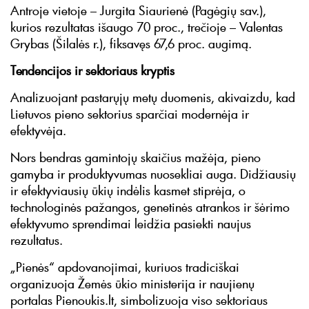
Antroje vietoje – Jurgita Siaurienė (Pagėgių sav.),
kurios rezultatas išaugo 70 proc., trečioje – Valentas
Grybas (Šilalės r.), fiksavęs 67,6 proc. augimą.
Tendencijos ir sektoriaus kryptis
Analizuojant pastarųjų metų duomenis, akivaizdu, kad
Lietuvos pieno sektorius sparčiai modernėja ir
efektyvėja.
Nors bendras gamintojų skaičius mažėja, pieno
gamyba ir produktyvumas nuosekliai auga. Didžiausių
ir efektyviausių ūkių indėlis kasmet stiprėja, o
technologinės pažangos, genetinės atrankos ir šėrimo
efektyvumo sprendimai leidžia pasiekti naujus
rezultatus.
„Pienės“ apdovanojimai, kuriuos tradiciškai
organizuoja Žemės ūkio ministerija ir naujienų
portalas Pienoukis.lt, simbolizuoja viso sektoriaus