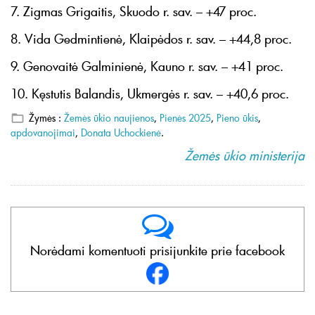
7. Zigmas Grigaitis, Skuodo r. sav. – +47 proc.
8. Vida Gedmintienė, Klaipėdos r. sav. – +44,8 proc.
9. Genovaitė Galminienė, Kauno r. sav. – +41 proc.
10. Kęstutis Balandis, Ukmergės r. sav. – +40,6 proc.
Žymės :
Žemės ūkio naujienos
,
Pienės 2025
,
Pieno ūkis
,
apdovanojimai
,
Donata Uchockienė
.
Žemės ūkio ministerija
Norėdami komentuoti prisijunkite prie facebook