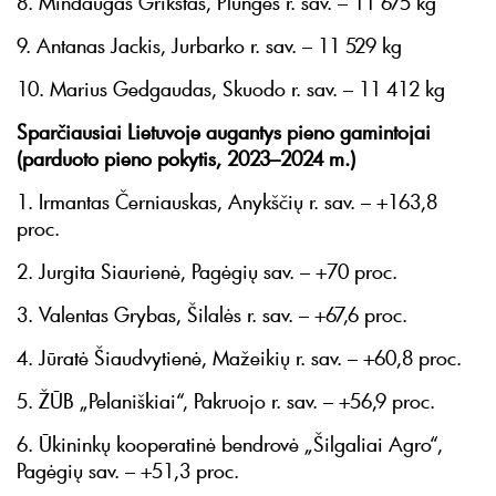
8. Mindaugas Grikštas, Plungės r. sav. – 11 675 kg
9. Antanas Jackis, Jurbarko r. sav. – 11 529 kg
10. Marius Gedgaudas, Skuodo r. sav. – 11 412 kg
Sparčiausiai Lietuvoje augantys pieno gamintojai
(parduoto pieno pokytis, 2023–2024 m.)
1. Irmantas Černiauskas, Anykščių r. sav. – +163,8
proc.
2. Jurgita Siaurienė, Pagėgių sav. – +70 proc.
3. Valentas Grybas, Šilalės r. sav. – +67,6 proc.
4. Jūratė Šiaudvytienė, Mažeikių r. sav. – +60,8 proc.
5. ŽŪB „Pelaniškiai“, Pakruojo r. sav. – +56,9 proc.
6. Ūkininkų kooperatinė bendrovė „Šilgaliai Agro“,
Pagėgių sav. – +51,3 proc.