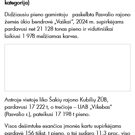
kategorija)
Didžiausiu pieno gamintoju paskelbta Pasvalio rajono
žemės ūkio bendrovė „Vaškai“, 2024 m. supirkėjams
pardavusi net 21 128 tonas pieno ir vidutiniškai
laikiusi 1 978 melžiamas karves.
Antroje vietoje liko Šakių rajono Kubilių ŽŪB,
pardavusi 17 222 t, o trečioje – UAB „Vikebas“
(Pasvalio r.), pateikusi 17 198 t pieno.
Visos dešimtuke esančios įmonės kartu supirkėjams
pardavė 156 tūkst. t pieno, o tai sudaro 11,3 proc. viso