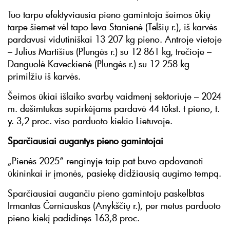
Tuo tarpu efektyviausia pieno gamintoja šeimos ūkių
tarpe šiemet vėl tapo Ieva Stanienė (Telšių r.), iš karvės
pardavusi vidutiniškai 13 207 kg pieno. Antroje vietoje
– Julius Martišius (Plungės r.) su 12 861 kg, trečioje –
Danguolė Kaveckienė (Plungės r.) su 12 258 kg
primilžiu iš karvės.
Šeimos ūkiai išlaiko svarbų vaidmenį sektoriuje – 2024
m. dešimtukas supirkėjams pardavė 44 tūkst. t pieno, t.
y. 3,2 proc. viso parduoto kiekio Lietuvoje.
Sparčiausiai augantys pieno gamintojai
„Pienės 2025“ renginyje taip pat buvo apdovanoti
ūkininkai ir įmonės, pasiekę didžiausią augimo tempą.
Sparčiausiai augančiu pieno gamintoju paskelbtas
Irmantas Černiauskas (Anykščių r.), per metus parduoto
pieno kiekį padidinęs 163,8 proc.