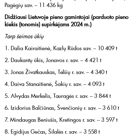
Pagėgių sav. – 11 436 kg
Didžiausi Lietuvoje pieno gamintojai (parduoto pieno
kiekis (tonomis) supirkėjams 2024 m.)
Tarp šeimos ūkių
1. Dalia Kairaitienė, Kazlų Rūdos sav. – 10 409 t
2. Daukantų ūkis, Jonavos r. sav. – 4 421 t
3. Jonas Živatkauskas, Telšių r. sav. – 4 340 t
4. Daiva Stanaitienė, Šakių r. sav. – 4 093 t
5. Alvydas Merkelis, Tauragės r. sav. – 3 844 t
6. Izidorius Balčiūnas, Švenčionių r. sav. – 3 610 t
7. Mindaugas Beniušis, Kretingos r. sav. – 3 597 t
8. Egidijus Gečas, Šilalės r. sav. – 3 558 t