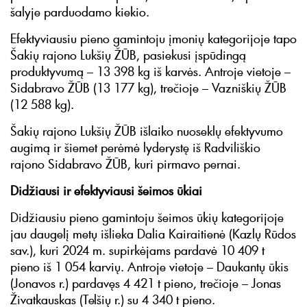
šalyje parduodamo kiekio.
Efektyviausiu pieno gamintoju įmonių kategorijoje tapo
Šakių rajono Lukšių ŽŪB, pasiekusi įspūdingą
produktyvumą – 13 398 kg iš karvės. Antroje vietoje –
Sidabravo ŽŪB (13 177 kg), trečioje – Vazniškių ŽŪB
(12 588 kg).
Šakių rajono Lukšių ŽŪB išlaiko nuoseklų efektyvumo
augimą ir šiemet perėmė lyderystę iš Radviliškio
rajono Sidabravo ŽŪB, kuri pirmavo pernai.
Didžiausi ir efektyviausi šeimos ūkiai
Didžiausiu pieno gamintoju šeimos ūkių kategorijoje
jau daugelį metų išlieka Dalia Kairaitienė (Kazlų Rūdos
sav.), kuri 2024 m. supirkėjams pardavė 10 409 t
pieno iš 1 054 karvių. Antroje vietoje – Daukantų ūkis
(Jonavos r.) pardavęs 4 421 t pieno, trečioje – Jonas
Živatkauskas (Telšių r.) su 4 340 t pieno.