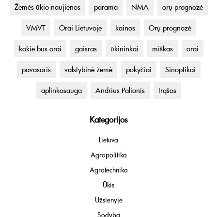
Žemės ūkio naujienos
parama
NMA
orų prognozė
VMVT
Orai Lietuvoje
kainos
Orų prognozė
kokie bus orai
gaisras
ūkininkai
miškas
orai
pavasaris
valstybinė žemė
pokyčiai
Sinoptikai
aplinkosauga
Andrius Palionis
trąšos
Kategorijos
Lietuva
Agropolitika
Agrotechnika
Ūkis
Užsienyje
Sodyba