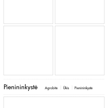
Pienininkystė
Agrobitė
Ūkis
Pienininkystė