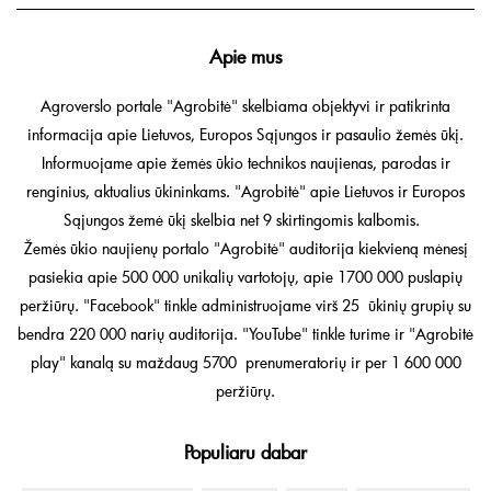
Apie mus
Agroverslo portale "Agrobitė" skelbiama objektyvi ir patikrinta
informacija apie Lietuvos, Europos Sąjungos ir pasaulio žemės ūkį.
Informuojame apie žemės ūkio technikos naujienas, parodas ir
renginius, aktualius ūkininkams. "Agrobitė" apie Lietuvos ir Europos
Sąjungos žemė ūkį skelbia net 9 skirtingomis kalbomis.
Žemės ūkio naujienų portalo "Agrobitė" auditorija kiekvieną mėnesį
pasiekia apie 500 000 unikalių vartotojų, apie 1700 000 puslapių
peržiūrų. "Facebook" tinkle administruojame virš 25 ūkinių grupių su
bendra 220 000 narių auditorija. "YouTube" tinkle turime ir "Agrobitė
play" kanalą su maždaug 5700 prenumeratorių ir per 1 600 000
peržiūrų.
Populiaru dabar