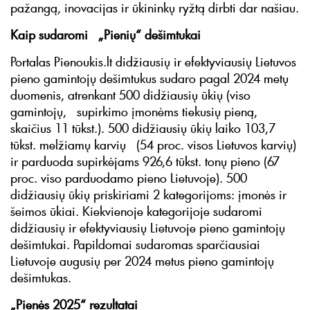
pažangą, inovacijas ir ūkininkų ryžtą dirbti dar našiau.
Kaip sudaromi „Pienių“ dešimtukai
Portalas Pienoukis.lt didžiausių ir efektyviausių Lietuvos
pieno gamintojų dešimtukus sudaro pagal 2024 metų
duomenis, atrenkant 500 didžiausių ūkių (viso
gamintojų, supirkimo įmonėms tiekusių pieną,
skaičius 11 tūkst.). 500 didžiausių ūkių laiko 103,7
tūkst. melžiamų karvių (54 proc. visos Lietuvos karvių)
ir parduoda supirkėjams 926,6 tūkst. tonų pieno (67
proc. viso parduodamo pieno Lietuvoje). 500
didžiausių ūkių priskiriami 2 kategorijoms: įmonės ir
šeimos ūkiai. Kiekvienoje kategorijoje sudaromi
didžiausių ir efektyviausių Lietuvoje pieno gamintojų
dešimtukai. Papildomai sudaromas sparčiausiai
Lietuvoje augusių per 2024 metus pieno gamintojų
dešimtukas.
„Pienės 2025“ rezultatai