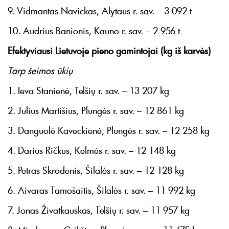
9. Vidmantas Navickas, Alytaus r. sav. – 3 092 t
10. Audrius Banionis, Kauno r. sav. – 2 956 t
Efektyviausi Lietuvoje pieno gamintojai (kg iš karvės)
Tarp šeimos ūkių
1. Ieva Stanienė, Telšių r. sav. – 13 207 kg
2. Julius Martišius, Plungės r. sav. – 12 861 kg
3. Danguolė Kaveckienė, Plungės r. sav. – 12 258 kg
4. Darius Ričkus, Kelmės r. sav. – 12 148 kg
5. Petras Skrodenis, Šilalės r. sav. – 12 128 kg
6. Aivaras Tamošaitis, Šilalės r. sav. – 11 992 kg
7. Jonas Živatkauskas, Telšių r. sav. – 11 957 kg