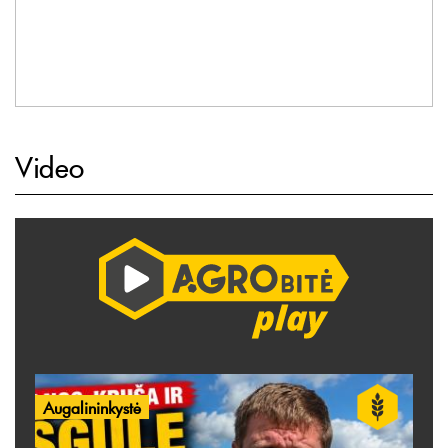
Video
Augalininkystė