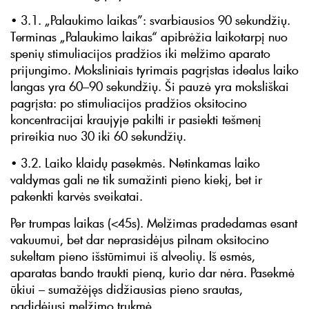
• 3.1. „Palaukimo laikas”: svarbiausios 90 sekundžių.
Terminas „Palaukimo laikas“ apibrėžia laikotarpį nuo
spenių stimuliacijos pradžios iki melžimo aparato
prijungimo. Moksliniais tyrimais pagrįstas idealus laiko
langas yra 60–90 sekundžių. Ši pauzė yra moksliškai
pagrįsta: po stimuliacijos pradžios oksitocino
koncentracijai kraujyje pakilti ir pasiekti tešmenį
prireikia nuo 30 iki 60 sekundžių.
• 3.2. Laiko klaidų pasekmės. Netinkamas laiko
valdymas gali ne tik sumažinti pieno kiekį, bet ir
pakenkti karvės sveikatai.
Per trumpas laikas (<45s). Melžimas pradedamas esant
vakuumui, bet dar neprasidėjus pilnam oksitocino
sukeltam pieno išstūmimui iš alveolių. Iš esmės,
aparatas bando traukti pieną, kurio dar nėra. Pasekmė
ūkiui – sumažėjęs didžiausias pieno srautas,
padidėjusi melžimo trukmė.