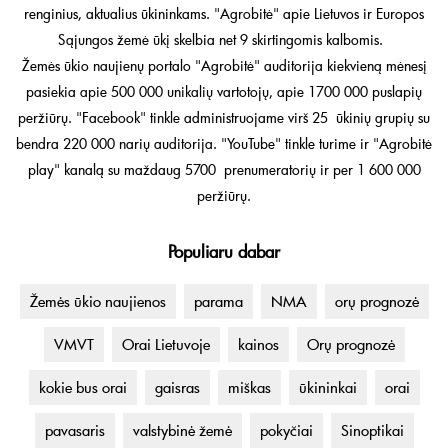
renginius, aktualius ūkininkams. "Agrobitė" apie Lietuvos ir Europos
Sąjungos žemė ūkį skelbia net 9 skirtingomis kalbomis.
Žemės ūkio naujienų portalo "Agrobitė" auditorija kiekvieną mėnesį
pasiekia apie 500 000 unikalių vartotojų, apie 1700 000 puslapių
peržiūrų. "Facebook" tinkle administruojame virš 25 ūkinių grupių su
bendra 220 000 narių auditorija. "YouTube" tinkle turime ir "Agrobitė
play" kanalą su maždaug 5700 prenumeratorių ir per 1 600 000
peržiūrų.
Populiaru dabar
Žemės ūkio naujienos
parama
NMA
orų prognozė
VMVT
Orai Lietuvoje
kainos
Orų prognozė
kokie bus orai
gaisras
miškas
ūkininkai
orai
pavasaris
valstybinė žemė
pokyčiai
Sinoptikai