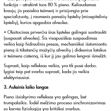
funkcija – atrakinti tuos 80 % pieno. Keliaudamas
krauju, jis pasiekia tešmenį ir prisijungia prie
specializuotų, į raumenis panašių ląstelių (mioepitelinių
ląstelių), kurios apgaubia alveoles.
• Oksitocinas priverčia šias ląsteles galingai susitraukti
(suspausti alveoles). Šis visapusiškas suspaudimas
veikia kaip hidraulinis presas, mechaniškai išstumiantis
pieną iš tūkstančių mažyčių alveolių į didesnius latakus
ir tešmens cisterną, iš kur jį jau galima lengvai išmelžti.
Suprasti, kaip refleksas veikia, yra tik pusė darbo.
Lygiai taip pat svarbu suprasti, kada jis veikia
efektyviausiai.
3. Auksinis laiko langas
Pieno išsiskyrimo refleksas yra galingas, bet
trumpalaikis. Todėl melžimo proceso sinchronizavimas
su karvės fiziologija yra kritiškai svarbus.