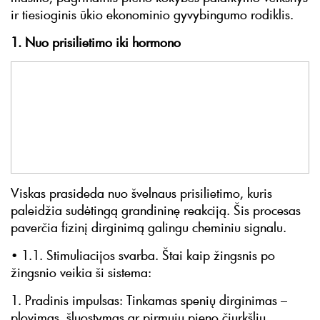
ir tiesioginis ūkio ekonominio gyvybingumo rodiklis.
1. Nuo prisilietimo iki hormono
Viskas prasideda nuo švelnaus prisilietimo, kuris
paleidžia sudėtingą grandininę reakciją. Šis procesas
paverčia fizinį dirginimą galingu cheminiu signalu.
• 1.1. Stimuliacijos svarba. Štai kaip žingsnis po
žingsnio veikia ši sistema:
1. Pradinis impulsas: Tinkamas spenių dirginimas –
plovimas, šluostymas ar pirmųjų pieno čiurkšlių