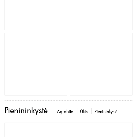
Pienininkystė
Agrobitė
Ūkis
Pienininkystė