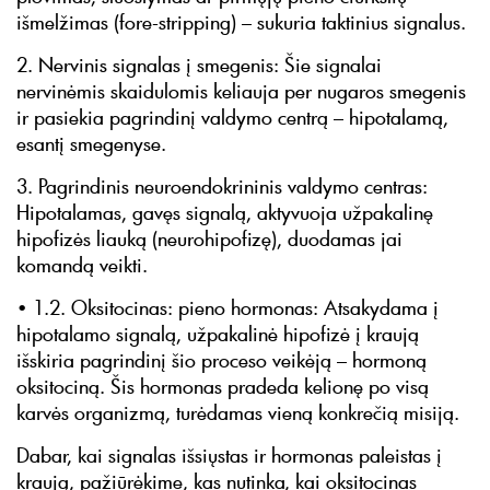
išmelžimas (fore-stripping) – sukuria taktinius signalus.
2. Nervinis signalas į smegenis: Šie signalai
nervinėmis skaidulomis keliauja per nugaros smegenis
ir pasiekia pagrindinį valdymo centrą – hipotalamą,
esantį smegenyse.
3. Pagrindinis neuroendokrininis valdymo centras:
Hipotalamas, gavęs signalą, aktyvuoja užpakalinę
hipofizės liauką (neurohipofizę), duodamas jai
komandą veikti.
• 1.2. Oksitocinas: pieno hormonas: Atsakydama į
hipotalamo signalą, užpakalinė hipofizė į kraują
išskiria pagrindinį šio proceso veikėją – hormoną
oksitociną. Šis hormonas pradeda kelionę po visą
karvės organizmą, turėdamas vieną konkrečią misiją.
Dabar, kai signalas išsiųstas ir hormonas paleistas į
kraują, pažiūrėkime, kas nutinka, kai oksitocinas