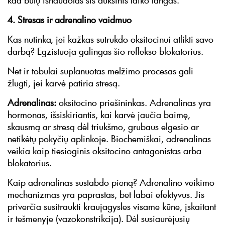
kad būtų išnaudotas šis auksinis laiko langas.
4. Stresas ir adrenalino vaidmuo
Kas nutinka, jei kažkas sutrukdo oksitocinui atlikti savo
darbą? Egzistuoja galingas šio reflekso blokatorius.
Net ir tobulai suplanuotas melžimo procesas gali
žlugti, jei karvė patiria stresą.
Adrenalinas:
oksitocino priešininkas. Adrenalinas yra
hormonas, išsiskiriantis, kai karvė jaučia baimę,
skausmą ar stresą dėl triukšmo, grubaus elgesio ar
netikėtų pokyčių aplinkoje. Biochemiškai, adrenalinas
veikia kaip tiesioginis oksitocino antagonistas arba
blokatorius.
Kaip adrenalinas sustabdo pieną? Adrenalino veikimo
mechanizmas yra paprastas, bet labai efektyvus. Jis
priverčia susitraukti kraujagysles visame kūne, įskaitant
ir tešmenyje (vazokonstrikcija). Dėl susiaurėjusių