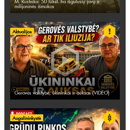
M. Rusteika: 50 tūkst. ha išgulusių javų ir
milijoninės išmokos
Aktualijos
Gerovės valstybė, ūkininkai ir auksas (VIDEO)
Augalininkystė