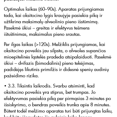
Optimalus laikas (60–90s). Aparatas prijungiamas
tada, kai oksitocino lygis kraujyje pasiekia piką ir
užtikrina maksimalų alveolinio pieno išstūmimą.
Pasekmė ūkiui – greitas ir efektyvus tešmens
ištuštinimas, maksimalus pieno srautas.
Per ilgas laikas (>120s). Melžiklis prijungiamas, kai
oksitocino poveikis jau silpsta, o alveoles supančios
mioepitelinės ląstelės pradeda atsipalaiduoti. Pasekmė
ūkiui – dvifazis (bimodalinis) pieno tekėjimas,
padidėjęs likutinis primilžis ir didesnė spenių audinių
pažeidimo rizika.
• 3.3. Tiksintis laikrodis. Svarbu atsiminti, kad
oksitocino poveikis yra stiprus, bet trumpas. Jo
efektyvumas pasiekia piką per pirmąsias 3 minutes po
išsiskyrimo, o bendras poveikis trunka apie 8 minutes.
Būtent todėl melžimo aparatas turi būti prijungtas laiku,