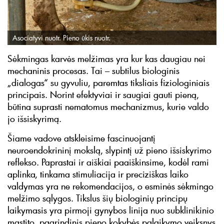
Asociatyvi nuotr. Pieno ūkis nuotr.
Sėkmingas karvės melžimas yra kur kas daugiau nei
mechaninis procesas. Tai – subtilus biologinis
„dialogas“ su gyvuliu, paremtas tiksliais fiziologiniais
principais. Norint efektyviai ir saugiai gauti pieną,
būtina suprasti nematomus mechanizmus, kurie valdo
jo išsiskyrimą.
Šiame vadove atskleisime fascinuojantį
neuroendokrininį mokslą, slypintį už pieno išsiskyrimo
reflekso. Paprastai ir aiškiai paaiškinsime, kodėl rami
aplinka, tinkama stimuliacija ir preciziškas laiko
valdymas yra ne rekomendacijos, o esminės sėkmingo
melžimo sąlygos. Tikslus šių biologinių principų
laikymasis yra pirmoji gynybos linija nuo subklinikinio
mastito, pagrindinis pieno kokybės palaikymo veiksnys