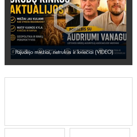
Pajudėjo miežiai, netrukus ir kviečiai (VIDEO)