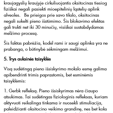
kraujagyslių kraujyje cirkuliuojantis oksitocinas tiesiog
fiziškai negali pasiekti mioepitelinių ląstelių aplink
alveoles. Be prieigos prie savo tikslo, oksitocinas
negali sukelti pieno išstūmimo. Šis blokavimo efektas
gali trukti net iki 30 minučių, visiškai sustabdydamas
melžimo procesą.
Šis faktas pabrėžia, kodėl rami ir saugi aplinka yra ne
prabanga, o būtinybė sėkmingam melžimui.
5. Trys auksinės taisyklės
Visą sudėtingą pieno išsiskyrimo mokslo esmę galima
apibendrinti trimis paprastomis, bet esminėmis
taisyklėmis:
1. Gerbk refleksą. Pieno išsiskyrimas nėra čiaupo
atsukimas. Tai sudėtingas fiziologinis refleksas, kuriam
aktyvuoti reikalinga tinkama ir nuosekli stimuliacija,
paleidžianti oksitocino veikimo grandinę, nes bet koks