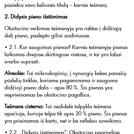
pasiekia savo kelionės tikslą – karvės tešmenį.
2. Didysis pieno išstūmimas
Oksitocino veikimas tešmenyje yra raktas į didžiąją
dalį pieno, paslėpto giliai audiniuose.
• 2.1. Kur saugomas pienas? Karvės tešmenyje pienas
laikomas dvejose skirtingose vietose, ir tai yra labai
svarbu suprasti:
Alveolės:
Tai mikroskopinių, į vynuogių kekes panašių
pūslelių tinklas, kuriame pagaminama ir saugoma
didžioji pieno dalis – apie 80 %. Šis pienas yra
neprieinamas be oksitocino pagalbos.
Tešmens cisterna:
Tai nedidelė talpykla tešmens
apačioje, kurioje telpa tik apie 20 % pieno. Šis pienas
yra prieinamas iš karto, net ir be reflekso suveikimo.
• 2.2. „Didysis išstūmimas”. Oksitocino pagrindinė