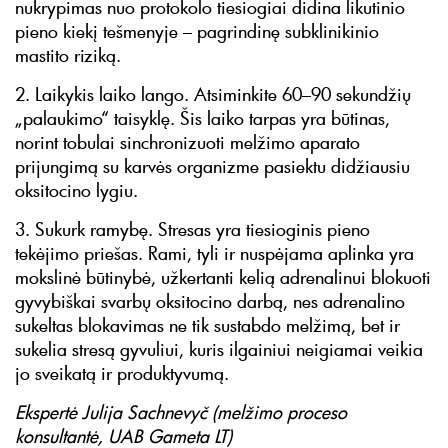
nukrypimas nuo protokolo tiesiogiai didina likutinio
pieno kiekį tešmenyje – pagrindinę subklinikinio
mastito riziką.
2. Laikykis laiko lango. Atsiminkite 60–90 sekundžių
„palaukimo“ taisyklę. Šis laiko tarpas yra būtinas,
norint tobulai sinchronizuoti melžimo aparato
prijungimą su karvės organizme pasiektu didžiausiu
oksitocino lygiu.
3. Sukurk ramybę. Stresas yra tiesioginis pieno
tekėjimo priešas. Rami, tyli ir nuspėjama aplinka yra
mokslinė būtinybė, užkertanti kelią adrenalinui blokuoti
gyvybiškai svarbų oksitocino darbą, nes adrenalino
sukeltas blokavimas ne tik sustabdo melžimą, bet ir
sukelia stresą gyvuliui, kuris ilgainiui neigiamai veikia
jo sveikatą ir produktyvumą.
Ekspertė Julija Sachnevyč (melžimo proceso
konsultantė, UAB Gameta LT)