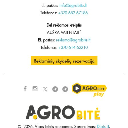
El. paštas:
info@agrobite.lt
Telefonas:
+370 682 67186
Dėl reklamos kreiptis
AUŠRA VALENTAITĖ
El. paštas:
reklama@agrobite.lt
Telefonas:
+370 614 62210
Reklaminių skydelių rezervacija
©
2026.
Visos teisės saugomos.
Sprendimas:
Digis.Lt
.