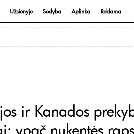
Užsienyje
Sodyba
Aplinka
Reklama
ijos ir Kanados preky
ai: ypač nukentės rap