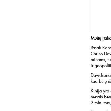
Muitų įtak
Pasak Kana
Chriso Dav
miltams, t
ir geopoli
Davidsonas
kad būtų iš
Kinija yra
metais bend
2 mln. tonų