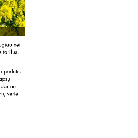
ugiau nei
 tarifus.
i padėtis
rapsų
i dar ne
ių vertė