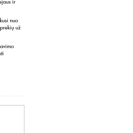
jaus ir
kusi nuo
prekių už
davimo
ti