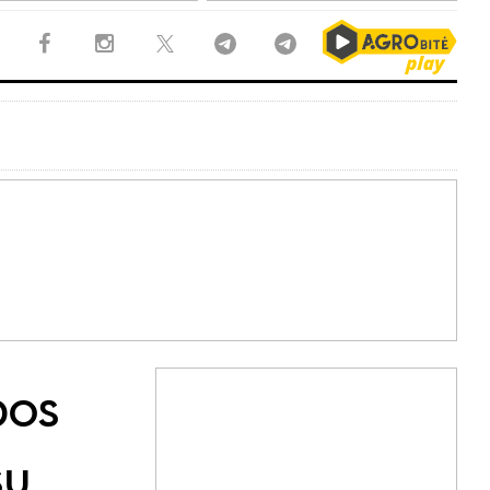
bos
sų