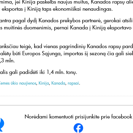
ima, jei Kinija paskelbs naujus muitus, Kanados rapsų alie
ų eksportas į Kiniją taps ekonomiškai nenaudingas.
 antra pagal dydį Kanados prekybos partnerė, gerokai atsili
os muitinės duomenimis, pernai Kanada į Kiniją eksportavo 
 anksčiau teigė, kad vienas pagrindinių Kanados rapsų par
alėtų būti Europos Sąjunga, importas šį sezoną čia gali siek
,3 mln.
is gali padidėti iki 1,4 mln. tonų.
Žemės ūkio naujienos
,
Kinija
,
Kanada
,
rapsai
.
Norėdami komentuoti prisijunkite prie facebook