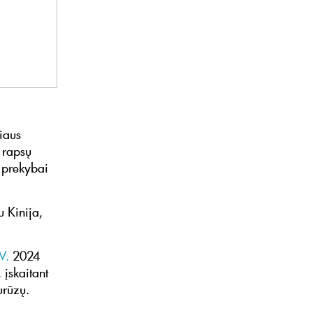
iaus
r rapsų
 prekybai
 Kinija,
V.
2024
 įskaitant
urūzų.