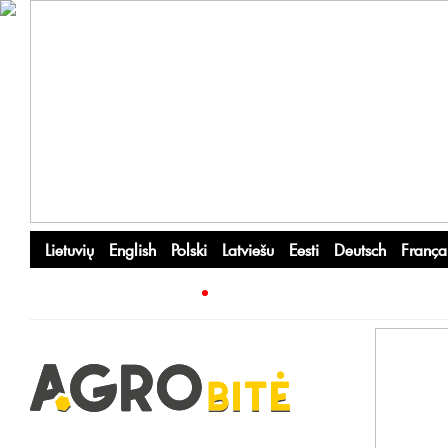
Lietuvių
English
Polski
Latviešu
Eesti
Deutsch
França