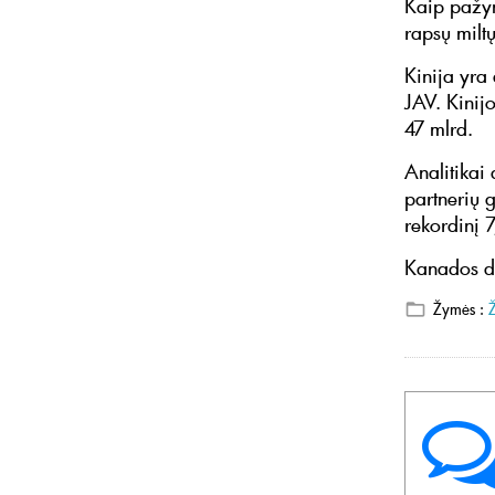
Kaip pažym
rapsų milt
Kinija yra
JAV. Kinij
47 mlrd.
Analitikai
partnerių g
rekordinį 7
Kanados dal
Žymės :