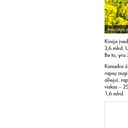
Asociatyvi n
Kinija įve
2,6 mlrd. 
Be to, yra
Kanados že
rapsų augi
aliejui, ra
viskas – 2
1,6 mlrd.