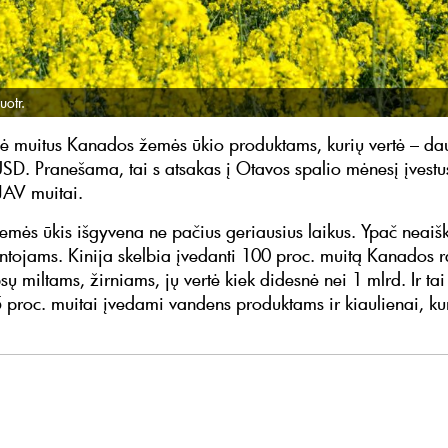
uotr.
dė muitus Kanados žemės ūkio produktams, kurių vertė – da
USD. Pranešama, tai s atsakas į Otavos spalio mėnesį įvestus
 JAV muitai.
mės ūkis išgyvena ne pačius geriausius laikus. Ypač neaišk
ntojams. Kinija skelbia įvedanti 100 proc. muitą Kanados 
psų miltams, žirniams, jų vertė kiek didesnė nei 1 mlrd. Ir ta
5 proc. muitai įvedami vandens produktams ir kiaulienai, kur