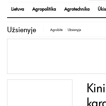
Lietuva
Agropolitika
Agrotechnika
Ūkis
Užsienyje
Agrobitė
Užsienyje
Kin
kar