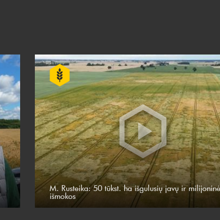
M. Rusteika: 50 tūkst. ha išgulusių javų ir milijonin
išmokos