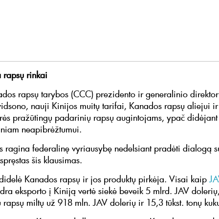
a rapsų rinkai
dos rapsų tarybos (CCC) prezidento ir generalinio direktor
idsono, nauji Kinijos muitų tarifai, Kanados rapsų aliejui i
urės pražūtingų padarinių rapsų augintojams, ypač didėjant
tiniam neapibrėžtumui.
 ragina federalinę vyriausybę nedelsiant pradėti dialogą su
spręstas šis klausimas.
 didelė Kanados rapsų ir jos produktų pirkėja. Visai kaip
JA
ra eksporto į Kiniją vertė siekė beveik 5 mlrd. JAV dolerių,
 rapsų miltų už 918 mln. JAV dolerių ir 15,3 tūkst. tonų kuk