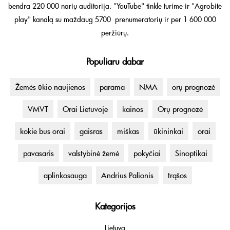
bendra 220 000 narių auditorija. "YouTube" tinkle turime ir "Agrobitė
play" kanalą su maždaug 5700 prenumeratorių ir per 1 600 000
peržiūrų.
Populiaru dabar
Žemės ūkio naujienos
parama
NMA
orų prognozė
VMVT
Orai Lietuvoje
kainos
Orų prognozė
kokie bus orai
gaisras
miškas
ūkininkai
orai
pavasaris
valstybinė žemė
pokyčiai
Sinoptikai
aplinkosauga
Andrius Palionis
trąšos
Kategorijos
Lietuva