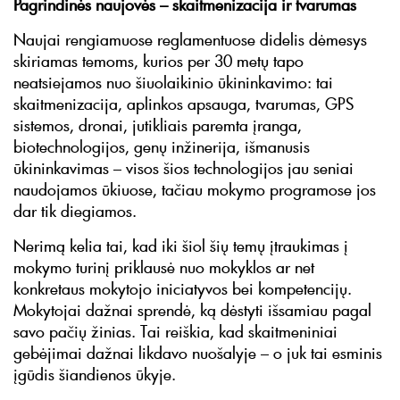
Pagrindinės naujovės – skaitmenizacija ir tvarumas
Naujai rengiamuose reglamentuose didelis dėmesys
skiriamas temoms, kurios per 30 metų tapo
neatsiejamos nuo šiuolaikinio ūkininkavimo: tai
skaitmenizacija, aplinkos apsauga, tvarumas, GPS
sistemos, dronai, jutikliais paremta įranga,
biotechnologijos, genų inžinerija, išmanusis
ūkininkavimas – visos šios technologijos jau seniai
naudojamos ūkiuose, tačiau mokymo programose jos
dar tik diegiamos.
Nerimą kelia tai, kad iki šiol šių temų įtraukimas į
mokymo turinį priklausė nuo mokyklos ar net
konkretaus mokytojo iniciatyvos bei kompetencijų.
Mokytojai dažnai sprendė, ką dėstyti išsamiau pagal
savo pačių žinias. Tai reiškia, kad skaitmeniniai
gebėjimai dažnai likdavo nuošalyje – o juk tai esminis
įgūdis šiandienos ūkyje.