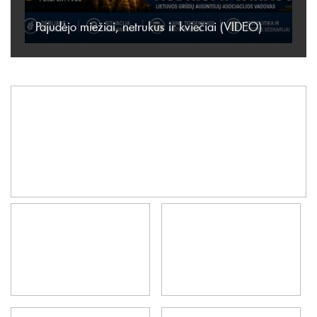
Pajudėjo miežiai, netrukus ir kviečiai (VIDEO)