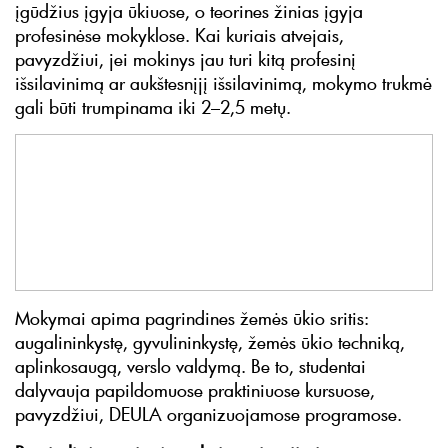
įgūdžius įgyja ūkiuose, o teorines žinias įgyja
profesinėse mokyklose. Kai kuriais atvejais,
pavyzdžiui, jei mokinys jau turi kitą profesinį
išsilavinimą ar aukštesnįjį išsilavinimą, mokymo trukmė
gali būti trumpinama iki 2–2,5 metų.
Mokymai apima pagrindines žemės ūkio sritis:
augalininkystę, gyvulininkystę, žemės ūkio techniką,
aplinkosaugą, verslo valdymą. Be to, studentai
dalyvauja papildomuose praktiniuose kursuose,
pavyzdžiui, DEULA organizuojamose programose.