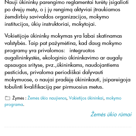
Nauji ūkininkų parengimo reglamentai turėtų įsigalioti
po dvejų metų, o į jų rengimą aktyviai įtraukiamos
žemdirbių savivaldos organizacijos, mokymo
institucijos, ūkių instruktoriai, mokytojai.
Vokietijoje ūkininkų mokymas yra labai skatinamas
valstybės. Taip pat pažymėtina, kad daug mokymo
programų yra privalomos: integruotos
augalininkystės, ekologinio ūkininkavimo ar augalų
apsaugos srityse, pvz.,ūkininkams, naudojantiems
pesticidus, privaloma periodiškai dalyvauti
mokymuose, o naujai pradėję ūkininkauti, įsipareigoja
tobulinti kvalifikaciją per pirmuosius metus.
Žymės :
Žemės ūkio naujienos
,
Vokietijos ūkininkai
,
mokymo
programa
.
Žemės ūkio rūmai