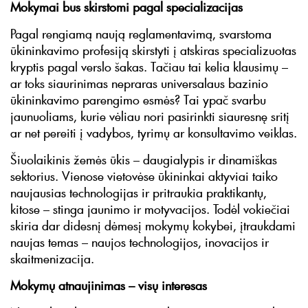
Mokymai bus skirstomi pagal specializacijas
Pagal rengiamą naują reglamentavimą, svarstoma
ūkininkavimo profesiją skirstyti į atskiras specializuotas
kryptis pagal verslo šakas. Tačiau tai kelia klausimų –
ar toks siaurinimas nepraras universalaus bazinio
ūkininkavimo parengimo esmės? Tai ypač svarbu
jaunuoliams, kurie vėliau nori pasirinkti siauresnę sritį
ar net pereiti į vadybos, tyrimų ar konsultavimo veiklas.
Šiuolaikinis žemės ūkis – daugialypis ir dinamiškas
sektorius. Vienose vietovėse ūkininkai aktyviai taiko
naujausias technologijas ir pritraukia praktikantų,
kitose – stinga jaunimo ir motyvacijos. Todėl vokiečiai
skiria dar didesnį dėmesį mokymų kokybei, įtraukdami
naujas temas – naujos technologijos, inovacijos ir
skaitmenizacija.
Mokymų atnaujinimas – visų interesas