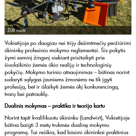
ŽŪR nuotr.
Vokietijoje po daugiau nei trijų dešimtmečių peržiūrimi
ūkininkų profesinio mokymo reglamentai. Šis pokytis
žymi esminį žingsnį siekiant prisitaikyti prie
šiuolaikinio žemės ūkio realijų ir technologinių
pokyčių. Mokymo turinio atnaujinimas – būtinas norint
sudaryti sąlygas jauniems žmonėms ne tik įgyti
profesiją, bet ir išlaikyti žemės ūkį konkurencingą,
tvarų bei patrauklų.
Dualinis mokymas – praktika ir teorija kartu
Norint tapti kvalifikuotu ūkininku (Landwirt), Vokietijoje
būtina baigti 3 metų trukmės dualinę mokymo
programą. Tai reiškia, kad būsimi ūkininkai praktinius