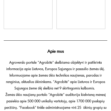
Apie mus
Agroverslo portale "Agrobitė" skelbiama objektyvi ir patikrinta
informacija apie Lietuvos, Europos Sąjungos ir pasaulio žemės ūkį.
Informuojame apie žemės ūkio technikos naujienas, parodas ir
renginius, aktualius ūkininkams. "Agrobitė" apie Lietuvos ir Europos
Sąjungos žemė ūkį skelbia net 9 skirtingomis kalbomis.
Žemės ūkio naujienų portalo "Agrobitė" auditorija kiekvieną mėnesį
pasiekia apie 500 000 unikalių vartotojų, apie 1700 000 puslapių
peržiūrų. "Facebook" tinkle administruojame virš 25 ūkinių grupių su