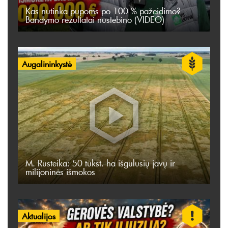
Kas nutinka pupoms po 100 % pažeidimo?
Bandymo rezultatai nustebino (VIDEO)
Augalininkystė
M. Rusteika: 50 tūkst. ha išgulusių javų ir
milijoninės išmokos
Aktualijos