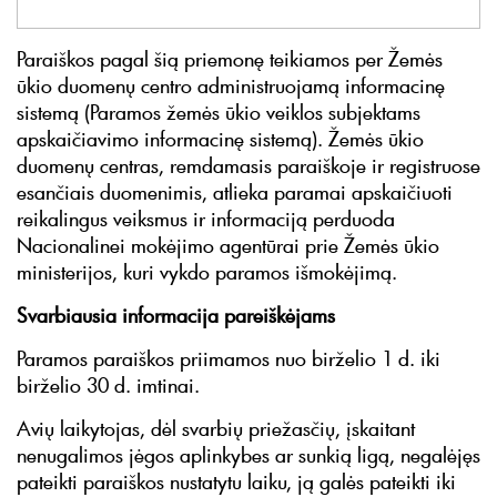
Paraiškos pagal šią priemonę teikiamos per Žemės
ūkio duomenų centro administruojamą informacinę
sistemą (Paramos žemės ūkio veiklos subjektams
apskaičiavimo informacinę sistemą). Žemės ūkio
duomenų centras, remdamasis paraiškoje ir registruose
esančiais duomenimis, atlieka paramai apskaičiuoti
reikalingus veiksmus ir informaciją perduoda
Nacionalinei mokėjimo agentūrai prie Žemės ūkio
ministerijos, kuri vykdo paramos išmokėjimą.
Svarbiausia informacija pareiškėjams
Paramos paraiškos priimamos nuo birželio 1 d. iki
birželio 30 d. imtinai.
Avių laikytojas, dėl svarbių priežasčių, įskaitant
nenugalimos jėgos aplinkybes ar sunkią ligą, negalėjęs
pateikti paraiškos nustatytu laiku, ją galės pateikti iki