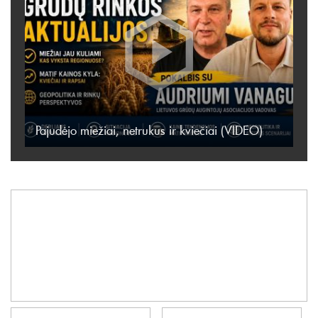
Pajudėjo miežiai, netrukus ir kviečiai (VIDEO)