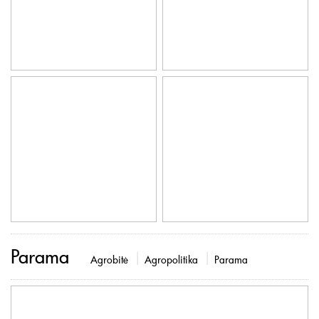
Parama
Agrobitė
Agropolitika
Parama