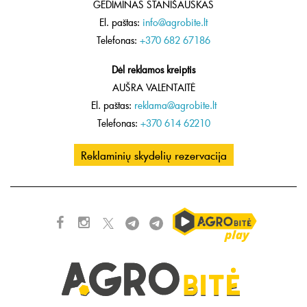
GEDIMINAS STANIŠAUSKAS
El. paštas:
info@agrobite.lt
Telefonas:
+370 682 67186
Dėl reklamos kreiptis
AUŠRA VALENTAITĖ
El. paštas:
reklama@agrobite.lt
Telefonas:
+370 614 62210
Reklaminių skydelių rezervacija