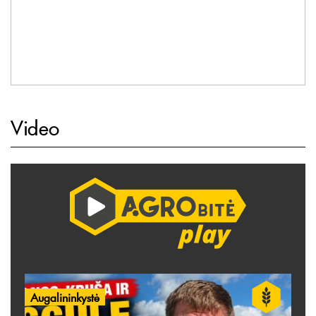
Video
Augalininkystė