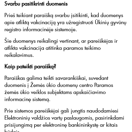
Svarbu pasitikrinti duomenis
Prieš teikiant paraišką svarbu įsitikinti, kad duomenys
apie atliktą vakcinaciją yra užregistruoti Ūkinių gyvūnų
registro informacinėje sistemoje.
Šie duomenys reikalingi vertinant, ar pareiškėjas ir
atlikta vakcinacija atitinka paramos teikimo
reikalavimus.
Kaip pateikti paraišką?
Paraiškas galima teikti savarankiškai, suvedant
duomenis į Žemės ūkio duomenų centro Paramos
žemės ūkio veiklos subjektams apskaičiavimo
informacinę sistemą.
Prie sistemos pareiškėjai gali jungtis naudodamiesi
Elektroninių valdžios vartų paslaugomis, pasirinkdami
prisijungimą per elektroninę bankininkystę ar kitais
būdais.