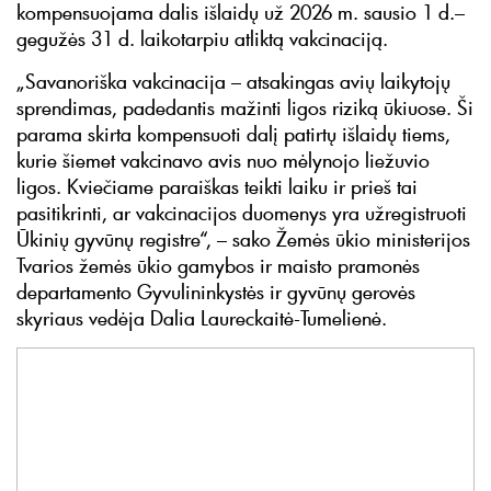
kompensuojama dalis išlaidų už 2026 m. sausio 1 d.–
gegužės 31 d. laikotarpiu atliktą vakcinaciją.
„Savanoriška vakcinacija – atsakingas avių laikytojų
sprendimas, padedantis mažinti ligos riziką ūkiuose. Ši
parama skirta kompensuoti dalį patirtų išlaidų tiems,
kurie šiemet vakcinavo avis nuo mėlynojo liežuvio
ligos. Kviečiame paraiškas teikti laiku ir prieš tai
pasitikrinti, ar vakcinacijos duomenys yra užregistruoti
Ūkinių gyvūnų registre“, – sako Žemės ūkio ministerijos
Tvarios žemės ūkio gamybos ir maisto pramonės
departamento Gyvulininkystės ir gyvūnų gerovės
skyriaus vedėja Dalia Laureckaitė-Tumelienė.