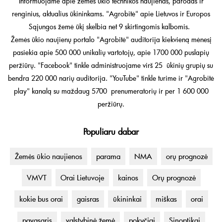
Informuojame apie žemės ūkio technikos naujienas, parodas ir
renginius, aktualius ūkininkams. "Agrobitė" apie Lietuvos ir Europos
Sąjungos žemė ūkį skelbia net 9 skirtingomis kalbomis.
Žemės ūkio naujienų portalo "Agrobitė" auditorija kiekvieną mėnesį
pasiekia apie 500 000 unikalių vartotojų, apie 1700 000 puslapių
peržiūrų. "Facebook" tinkle administruojame virš 25 ūkinių grupių su
bendra 220 000 narių auditorija. "YouTube" tinkle turime ir "Agrobitė
play" kanalą su maždaug 5700 prenumeratorių ir per 1 600 000
peržiūrų.
Populiaru dabar
Žemės ūkio naujienos
parama
NMA
orų prognozė
VMVT
Orai Lietuvoje
kainos
Orų prognozė
kokie bus orai
gaisras
ūkininkai
miškas
orai
pavasaris
valstybinė žemė
pokyčiai
Sinoptikai