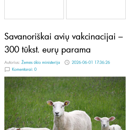
Savanoriškai avių vakcinacijai –
300 tūkst. eurų parama
Autorius:
Žemės ūkio ministerija
2026-06-01 17:36:26
Komentarai:
0