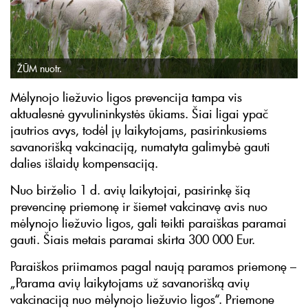
ŽŪM nuotr.
Mėlynojo liežuvio ligos prevencija tampa vis
aktualesnė gyvulininkystės ūkiams. Šiai ligai ypač
jautrios avys, todėl jų laikytojams, pasirinkusiems
savanorišką vakcinaciją, numatyta galimybė gauti
dalies išlaidų kompensaciją.
Nuo birželio 1 d. avių laikytojai, pasirinkę šią
prevencinę priemonę ir šiemet vakcinavę avis nuo
mėlynojo liežuvio ligos, gali teikti paraiškas paramai
gauti. Šiais metais paramai skirta 300 000 Eur.
Paraiškos priimamos pagal naują paramos priemonę –
„Parama avių laikytojams už savanorišką avių
vakcinaciją nuo mėlynojo liežuvio ligos“. Priemone