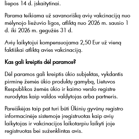
liepos 14 d. įskaitytinai.
Parama teikiama už savanorišką avių vakcinaciją nuo
mėlynojo liežuvio ligos, atliktą nuo 2026 m. sausio 1
d. iki 2026 m. gegužės 31 d.
Avių laikytojui kompensuojama 2,50 Eur už vieną
faktiškai atliktą avies vakcinaciją.
Kas gali kreiptis dėl paramos?
Dėl paramos gali kreiptis ūkio subjektas, vykdantis
pirminę žemės ūkio produktų gamybą, Lietuvos
Respublikos žemės ūkio ir kaimo verslo registre
nurodytas kaip valdos valdytojas arba partneris.
Pareiškėjas taip pat turi būti Ūkinių gyvūnų registro
informacinėje sistemoje įregistruotas kaip avių
laikytojas ir vakcinacijos laikotarpiu laikyti joje
registruotas bei suženklintas avis.