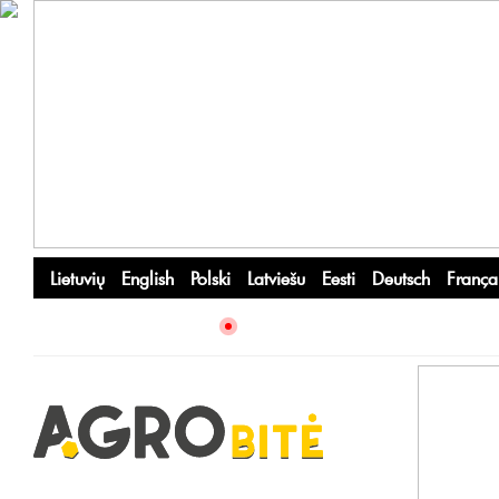
Lietuvių
English
Polski
Latviešu
Eesti
Deutsch
França