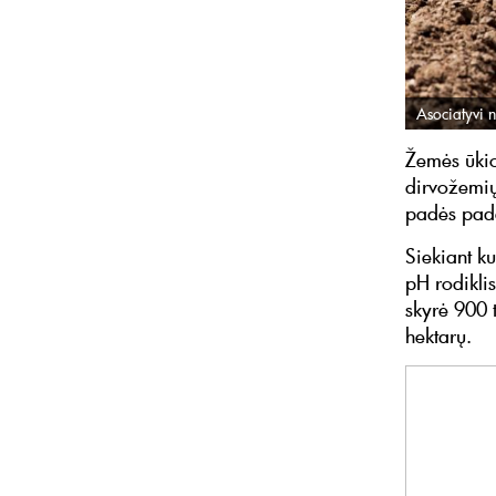
Asociatyvi n
Žemės ūkio
dirvožemių
padės pade
Siekiant k
pH rodikli
skyrė 900 
hektarų.