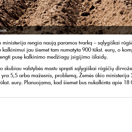
uotr.
 ministerija rengia naują paramos tvarką – sąlygiškai rūgš
 kalkinimui jau šiemet tam numatyta 900 tūkst. eurų, o ko
ngti pusę kalkinimo medžiagų įsigijimo išlaidų.
uo skubiau valstybės mastu spręsti sąlygiškai rūgščių dirvož
s yra 5,5 arba mažesnis, problemą, Žemės ūkio ministerija
tūkst. eurų. Planuojama, kad šiemet bus nukalkinta apie 18