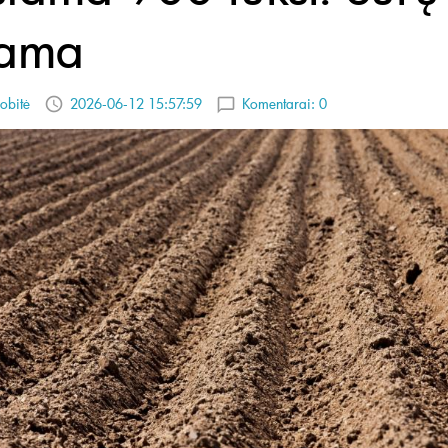
rama
obitė
2026-06-12 15:57:59
Komentarai:
0