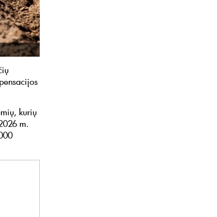
čių
mpensacijos
emių, kurių
 2026 m.
 000