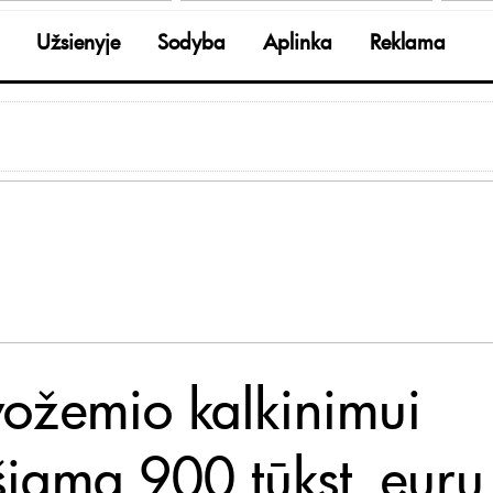
Užsienyje
Sodyba
Aplinka
Reklama
vožemio kalkinimui
šiama 900 tūkst. eurų