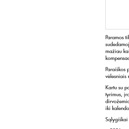
Paramos ti
sudedamoji
mažiau kai
kompensaci
Paraiškos p
vėlesniais 
Kartu su p
tyrimus, įr
dirvožemiai
iki kalendo
Sąlygiškai 