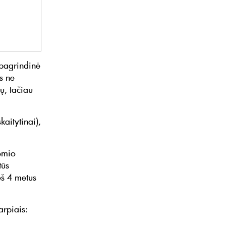
 pagrindinė
s ne
ų, tačiau
aitytinai),
žemio
tūs
eš 4 metus
arpiais: