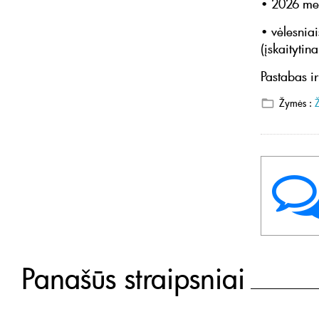
• 2026 meta
• vėlesnia
(įskaitytina
Pastabas ir
Žymės :
Panašūs straipsniai