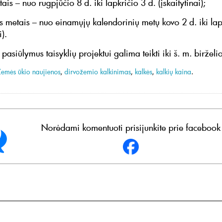
is – nuo rugpjūčio 8 d. iki lapkričio 3 d. (įskaitytinai);
is metais – nuo einamųjų kalendorinių metų kovo 2 d. iki lap
i).
 pasiūlymus taisyklių projektui galima teikti iki š. m. birželi
Žemės ūkio naujienos
,
dirvožemio kalkinimas
,
kalkės
,
kalkių kaina
.
Norėdami komentuoti prisijunkite prie facebook