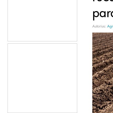
pa
Autorius:
Agr