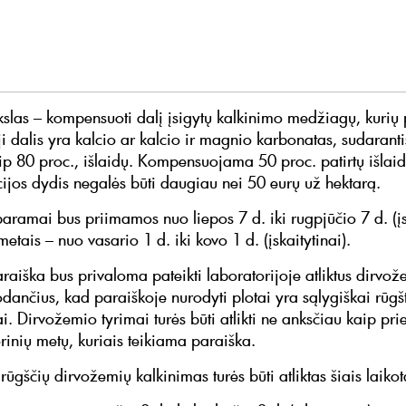
kslas – kompensuoti dalį įsigytų kalkinimo medžiagų, kurių
 dalis yra kalcio ar kalcio ir magnio karbonatas, sudaranti
p 80 proc., išlaidų. Kompensuojama 50 proc. patirtų išlaid
jos dydis negalės būti daugiau nei 50 eurų už hektarą.
aramai bus priimamos nuo liepos 7 d. iki rugpjūčio 7 d. (įsk
metais – nuo vasario 1 d. iki kovo 1 d. (įskaitytinai).
araiška bus privaloma pateikti laboratorijoje atliktus dirvo
odančius, kad paraiškoje nurodyti plotai yra sąlygiškai rūgš
. Dirvožemio tyrimai turės būti atlikti ne anksčiau kaip pri
rinių metų, kuriais teikiama paraiška.
rūgščių dirvožemių kalkinimas turės būti atliktas šiais laikot