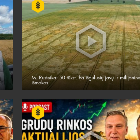
M. Rusteika: 50 tūkst. ha išgulusių javų ir milijonin
išmokos