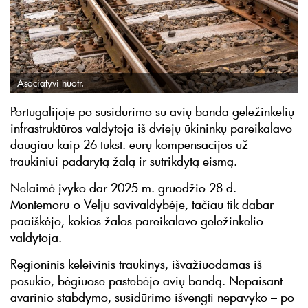
Asociatyvi nuotr.
Portugalijoje po susidūrimo su avių banda geležinkelių
infrastruktūros valdytoja iš dviejų ūkininkų pareikalavo
daugiau kaip 26 tūkst. eurų kompensacijos už
traukiniui padarytą žalą ir sutrikdytą eismą.
Nelaimė įvyko dar 2025 m. gruodžio 28 d.
Montemoru-o-Velju savivaldybėje, tačiau tik dabar
paaiškėjo, kokios žalos pareikalavo geležinkelio
valdytoja.
Regioninis keleivinis traukinys, išvažiuodamas iš
posūkio, bėgiuose pastebėjo avių bandą. Nepaisant
avarinio stabdymo, susidūrimo išvengti nepavyko – po