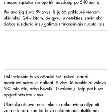
smūgio sąstatas sustojo tik maždaug po 540 metrų.
Per avariją žuvo 89 avys. Iš jų 65 priklausė vienam
ūkininkui, 24 – kitam. Be gyvulių netekties, savininkai
dabar susiduria ir su galimais finansiniais nuostoliais.
Dėl incidento buvo atšaukti šeši reisai, dar du
maršrutai nutraukti dalinai. Iš viso 36 traukiniai vėlavo
580 minučių, arba beveik 10 valandų. Taip pat buvo
apgadintas traukinys.
Ūkininkų atstovai nesutinka su reikalavimu atlyginti
žalą ir teigia, kad tai buvo nelaimingas atsitikimas.