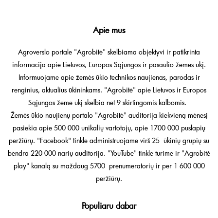
Apie mus
Agroverslo portale "Agrobitė" skelbiama objektyvi ir patikrinta
informacija apie Lietuvos, Europos Sąjungos ir pasaulio žemės ūkį.
Informuojame apie žemės ūkio technikos naujienas, parodas ir
renginius, aktualius ūkininkams. "Agrobitė" apie Lietuvos ir Europos
Sąjungos žemė ūkį skelbia net 9 skirtingomis kalbomis.
Žemės ūkio naujienų portalo "Agrobitė" auditorija kiekvieną mėnesį
pasiekia apie 500 000 unikalių vartotojų, apie 1700 000 puslapių
peržiūrų. "Facebook" tinkle administruojame virš 25 ūkinių grupių su
bendra 220 000 narių auditorija. "YouTube" tinkle turime ir "Agrobitė
play" kanalą su maždaug 5700 prenumeratorių ir per 1 600 000
peržiūrų.
Populiaru dabar