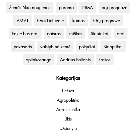
Žemės ūkio naujienos
parama
NMA
orų prognozė
VMVT
Orai Lietuvoje
kainos
Orų prognozė
kokie bus orai
gaisras
miškas
ūkininkai
orai
pavasaris
valstybinė žemė
pokyčiai
Sinoptikai
aplinkosauga
Andrius Palionis
trąšos
Kategorijos
Lietuva
Agropolitika
Agrotechnika
Ūkis
Užsienyje