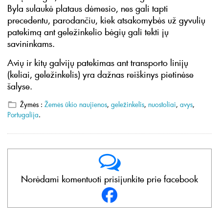
Byla sulaukė plataus dėmesio, nes gali tapti
precedentu, parodančiu, kiek atsakomybės už gyvulių
patekimą ant geležinkelio bėgių gali tekti jų
savininkams.
Avių ir kitų galvijų patekimas ant transporto linijų
(keliai, geležinkelis) yra dažnas reiškinys pietinėse
šalyse.
Žymės :
Žemės ūkio naujienos
,
geležinkelis
,
nuostoliai
,
avys
,
Portugalija
.
Norėdami komentuoti prisijunkite prie facebook