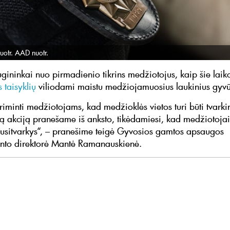
uotr. AAD nuotr.
gininkai nuo pirmadienio tikrins medžiotojus, kaip šie laik
 taisyklių
viliodami maistu medžiojamuosius laukinius gyvū
iminti medžiotojams, kad medžioklės vietos turi būti tvark
 akciją pranešame iš anksto, tikėdamiesi, kad medžiotojai
susitvarkys“, – pranešime teigė Gyvosios gamtos apsaugos
nto direktorė Mantė Ramanauskienė.