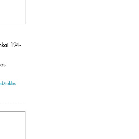
nkai 194-
tos
džioklės