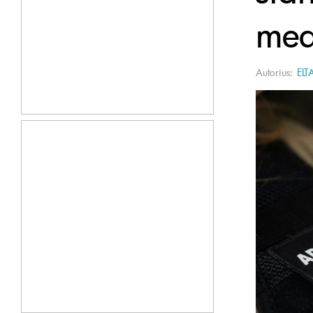
med
Autorius:
ELT