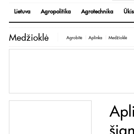
Lietuva
Agropolitika
Agrotechnika
Ūkis
Medžioklė
Agrobitė
Aplinka
Medžioklė
Apl
šia