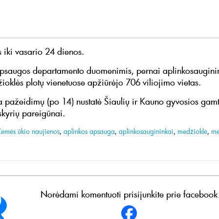
s iki vasario 24 dienos.
psaugos departamento duomenimis, pernai aplinkosaugini
ioklės plotų vienetuose apžiūrėjo 706 viliojimo vietas.
 pažeidimų (po 14) nustatė Šiaulių ir Kauno gyvosios gam
kyrių pareigūnai.
Žemės ūkio naujienos
,
aplinkos apsauga
,
aplinkosaugininkai
,
medžioklė
,
me
.
Norėdami komentuoti prisijunkite prie facebook