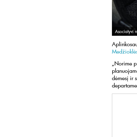
Asociatyvi n
Aplinkosau
Medžioklės
„Norime pr
planuojamą
dėmesį ir 
departame