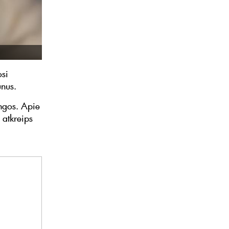
osi
nus.
ingos. Apie
 atkreips