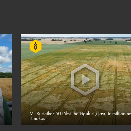
M. Rusteika: 50 tūkst. ha išgulusių javų ir milijonin
išmokos