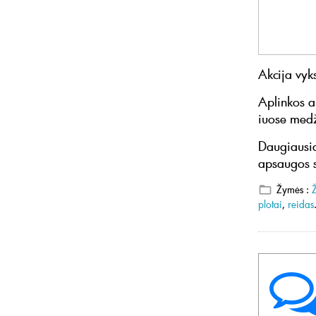
Akcija vyk
Aplinkos a
iuose medž
Daugiausia
apsaugos s
Žymės :
plotai
,
reidas