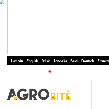
Lietuvių
English
Polski
Latviešu
Eesti
Deutsch
França