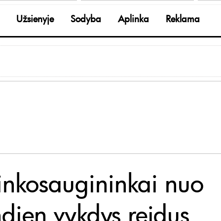
Užsienyje
Sodyba
Aplinka
Reklama
inkosaugininkai nuo
ndien vykdys reidus