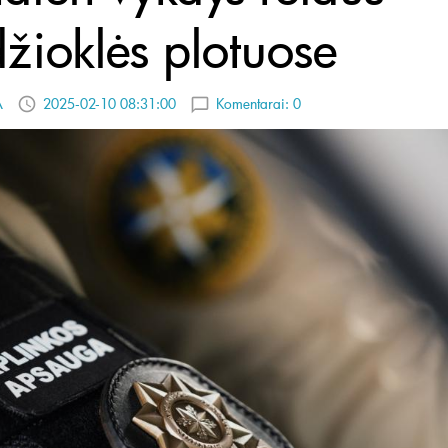
žioklės plotuose
A
2025-02-10 08:31:00
Komentarai:
0