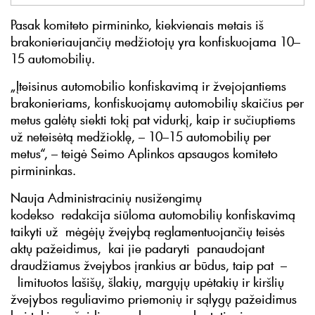
Pasak komiteto pirmininko, kiekvienais metais iš
brakonieriaujančių medžiotojų yra konfiskuojama 10–
15 automobilių.
„Įteisinus automobilio konfiskavimą ir žvejojantiems
brakonieriams, konfiskuojamų automobilių skaičius per
metus galėtų siekti tokį pat vidurkį, kaip ir sučiuptiems
už neteisėtą medžioklę, – 10–15 automobilių per
metus“, – teigė Seimo Aplinkos apsaugos komiteto
pirmininkas.
Nauja Administracinių nusižengimų
kodekso redakcija siūloma automobilių konfiskavimą
taikyti už mėgėjų žvejybą reglamentuojančių teisės
aktų pažeidimus, kai jie padaryti panaudojant
draudžiamus žvejybos įrankius ar būdus, taip pat –
limituotos lašišų, šlakių, margųjų upėtakių ir kiršlių
žvejybos reguliavimo priemonių ir sąlygų pažeidimus