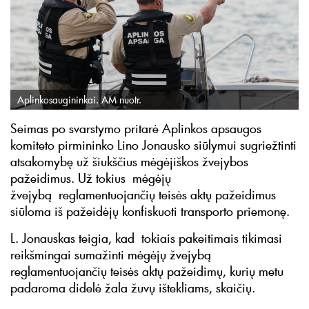
Aplinkosaugininkai. AM nuotr.
Seimas po svarstymo pritarė Aplinkos apsaugos
komiteto pirmininko Lino Jonausko siūlymui sugriežtinti
atsakomybę už šiukščius mėgėjiškos žvejybos
pažeidimus. Už tokius mėgėjų
žvejybą reglamentuojančių teisės aktų pažeidimus
siūloma iš pažeidėjų konfiskuoti transporto priemonę.
L. Jonauskas teigia, kad tokiais pakeitimais tikimasi
reikšmingai sumažinti mėgėjų žvejybą
reglamentuojančių teisės aktų pažeidimų, kurių metu
padaroma didelė žala žuvų ištekliams, skaičių.