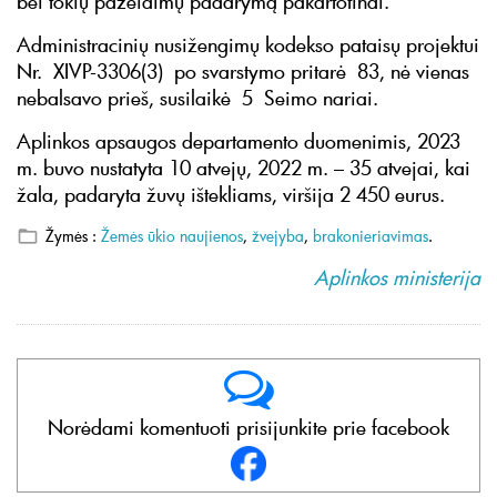
bei tokių pažeidimų padarymą pakartotinai.
Administracinių nusižengimų kodekso pataisų projektui
Nr. XIVP-3306(3) po svarstymo pritarė 83, nė vienas
nebalsavo prieš, susilaikė 5 Seimo nariai.
Aplinkos apsaugos departamento duomenimis, 2023
m. buvo nustatyta 10 atvejų, 2022 m. – 35 atvejai, kai
žala, padaryta žuvų ištekliams, viršija 2 450 eurus.
Žymės :
Žemės ūkio naujienos
,
žvejyba
,
brakonieriavimas
.
Aplinkos ministerija
Norėdami komentuoti prisijunkite prie facebook