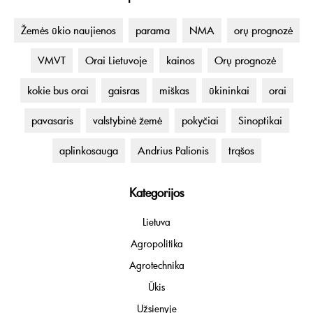
Žemės ūkio naujienos
parama
NMA
orų prognozė
VMVT
Orai Lietuvoje
kainos
Orų prognozė
kokie bus orai
gaisras
miškas
ūkininkai
orai
pavasaris
valstybinė žemė
pokyčiai
Sinoptikai
aplinkosauga
Andrius Palionis
trąšos
Kategorijos
Lietuva
Agropolitika
Agrotechnika
Ūkis
Užsienyje