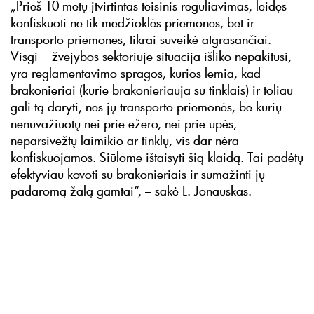
„Prieš 10 metų įtvirtintas teisinis reguliavimas, leidęs
konfiskuoti ne tik medžioklės priemones, bet ir
transporto priemones, tikrai suveikė atgrasančiai.
Visgi žvejybos sektoriuje situacija išliko nepakitusi,
yra reglamentavimo spragos, kurios lemia, kad
brakonieriai (kurie brakonieriauja su tinklais) ir toliau
gali tą daryti, nes jų transporto priemonės, be kurių
nenuvažiuotų nei prie ežero, nei prie upės,
neparsivežtų laimikio ar tinklų, vis dar nėra
konfiskuojamos. Siūlome ištaisyti šią klaidą. Tai padėtų
efektyviau kovoti su brakonieriais ir sumažinti jų
padaromą žalą gamtai“, – sakė L. Jonauskas.