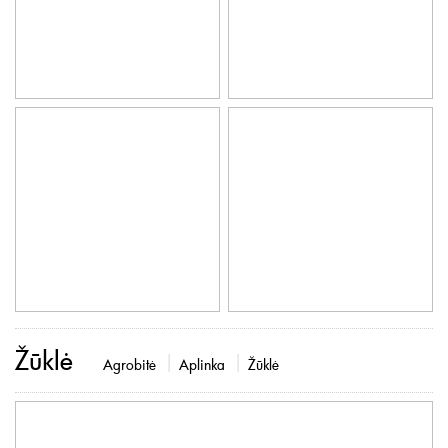
Žūklė
Agrobitė
Aplinka
Žūklė