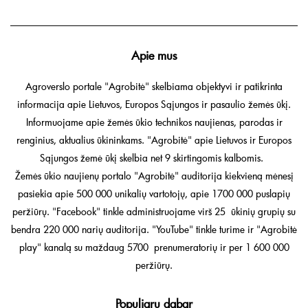
Apie mus
Agroverslo portale "Agrobitė" skelbiama objektyvi ir patikrinta
informacija apie Lietuvos, Europos Sąjungos ir pasaulio žemės ūkį.
Informuojame apie žemės ūkio technikos naujienas, parodas ir
renginius, aktualius ūkininkams. "Agrobitė" apie Lietuvos ir Europos
Sąjungos žemė ūkį skelbia net 9 skirtingomis kalbomis.
Žemės ūkio naujienų portalo "Agrobitė" auditorija kiekvieną mėnesį
pasiekia apie 500 000 unikalių vartotojų, apie 1700 000 puslapių
peržiūrų. "Facebook" tinkle administruojame virš 25 ūkinių grupių su
bendra 220 000 narių auditorija. "YouTube" tinkle turime ir "Agrobitė
play" kanalą su maždaug 5700 prenumeratorių ir per 1 600 000
peržiūrų.
Populiaru dabar