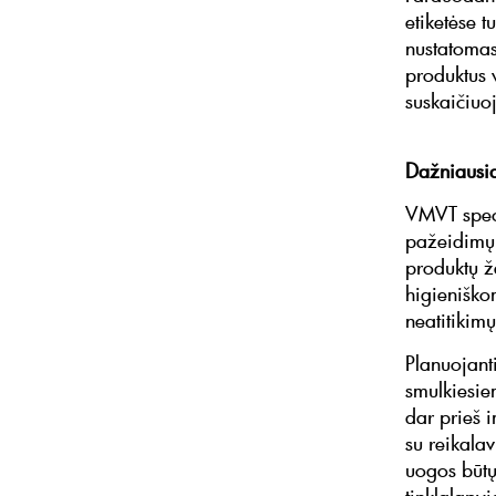
etiketėse t
nustatomas
produktus v
suskaičiuo
Dažniausi
VMVT speci
pažeidimų 
produktų 
higieniško
neatitikim
Planuojant
smulkiesie
dar prieš i
su reikalav
uogos būtų