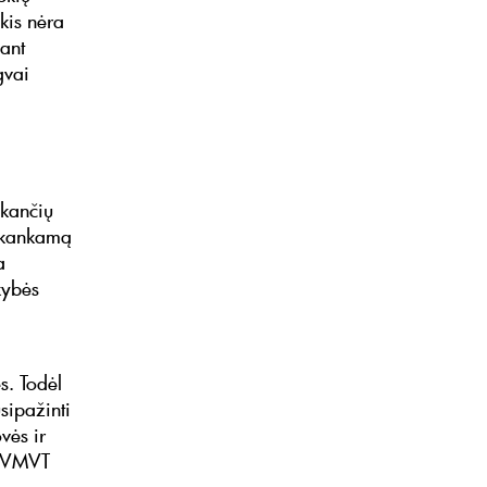
ekis nėra
ant
gvai
ikančių
pakankamą
a
kybės
s. Todėl
sipažinti
vės ir
e VMVT