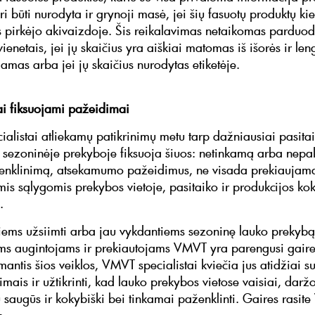
uri būti nurodyta ir grynoji masė, jei šių fasuotų produktų ki
 pirkėjo akivaizdoje. Šis reikalavimas netaikomas parduod
ienetais, jei jų skaičius yra aiškiai matomas iš išorės ir len
jamas arba jei jų skaičius nurodytas etiketėje.
ai fiksuojami pažeidimai
alistai atliekamų patikrinimų metu tarp dažniausiai pasita
sezoninėje prekyboje fiksuoja šiuos: netinkamą arba ne
ženklinimą, atsekamumo pažeidimus, ne visada prekiaujam
mis sąlygomis prekybos vietoje, pasitaiko ir produkcijos ko
ų.
iems užsiimti arba jau vykdantiems sezoninę lauko prekybą
ms augintojams ir prekiautojams VMVT yra parengusi gaire
mantis šios veiklos, VMVT specialistai kviečia jus atidžiai su
imais ir užtikrinti, kad lauko prekybos vietose vaisiai, daržo
 saugūs ir kokybiški bei tinkamai paženklinti. Gaires rasit