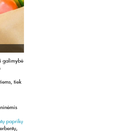
ki galimybė
s
iems, tiek
oninėmis
tų paprikų
erbentų,