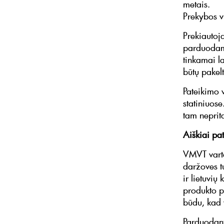
metais.
Prekybos v
Prekiautoja
parduodami
tinkamai la
būtų pakel
Pateikimo v
statiniuos
tam neprit
Aiškiai pa
VMVT varto
daržoves tu
ir lietuvi
produkto pa
būdu, kad 
Parduodant