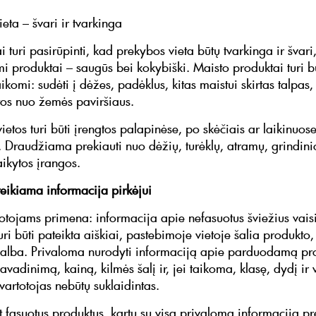
ieta – švari ir tvarkinga
i turi pasirūpinti, kad prekybos vieta būtų tvarkinga ir švari
 produktai – saugūs bei kokybiški. Maisto produktai turi b
ikomi: sudėti į dėžes, padėklus, kitas maistui skirtas talpas,
tos nuo žemės paviršiaus.
ietos turi būti įrengtos palapinėse, po skėčiais ar laikinuos
e. Draudžiama prekiauti nuo dėžių, turėklų, atramų, grindini
aikytos įrangos.
teikiama informacija pirkėjui
tojams primena: informacija apie nefasuotus šviežius vaisi
ri būti pateikta aiškiai, pastebimoje vietoje šalia produkto,
ų kalba. Privaloma nurodyti informaciją apie parduodamą pr
vadinimą, kainą, kilmės šalį ir, jei taikoma, klasę, dydį ir v
vartotojas nebūtų suklaidintas.
 fasuotus produktus, kartu su visa privaloma informacija pr