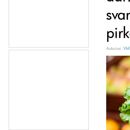
sva
pir
Autorius:
VM