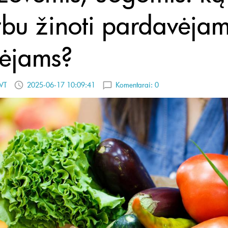
rbu žinoti pardavėja
kėjams?
VT
2025-06-17 10:09:41
Komentarai:
0