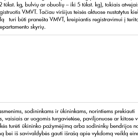
2 tūkst. kg, bulvių ar obuolių – iki 5 tūkst. kg), tokiais atveja
gistruotis VMVT. Tačiau viršijus teisės aktuose nustatytus kie
ą turi būti pranešta VMVT, kreipiantis registravimui į terito
epartamento skyrių.
asmenims, sodininkams ir ūkininkams, norintiems prekiauti
, vaisiais ar uogomis turgavietėse, paviljonuose ar kitose v
eikės turėti ūkininko pažymėjimą arba sodininkų bendrijos n
 bei iš savivaldybės gauti išrašą apie vykdomą veiklą ein