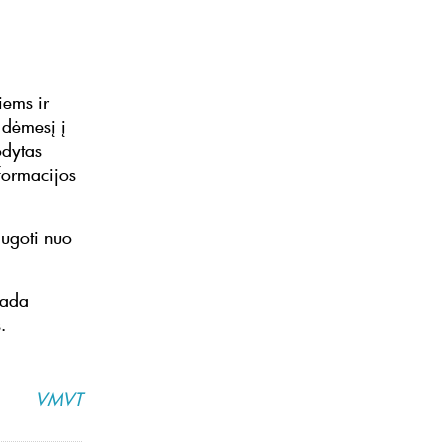
iems ir
i dėmesį į
odytas
nformacijos
augoti nuo
sada
.
VMVT