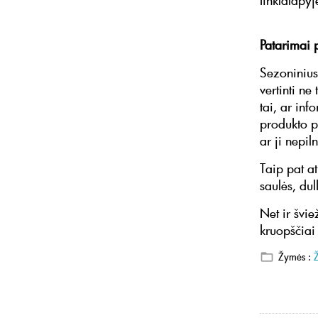
tinklalapy
Patarimai
Sezoninius
vertinti ne
tai, ar inf
produkto p
ar ji nepi
Taip pat a
saulės, du
Net ir švie
kruopščiai
Žymės :