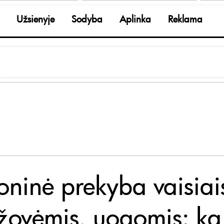
Užsienyje
Sodyba
Aplinka
Reklama
oninė prekyba vaisiai
žovėmis, uogomis: ką