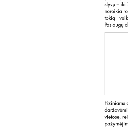
slyvų – iki 
nereikia re
tokią veikl
Paslaugų d
Fiziniams 
daržovėmis
vietose, r
pažymėjimą