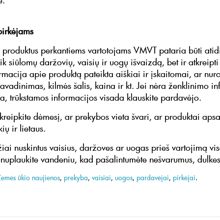
je.
 pirkėjams
 produktus perkantiems vartotojams VMVT pataria būti atid
 tik siūlomų daržovių, vaisių ir uogų išvaizdą, bet ir atkreipt
ormacija apie produktą pateikta aiškiai ir įskaitomai, ar nur
avadinimas, kilmės šalis, kaina ir kt. Jei nėra ženklinimo i
lna, trūkstamos informacijos visada klauskite pardavėjo.
tkreipkite dėmesį, ar prekybos vieta švari, ar produktai aps
lkių ir lietaus.
žiai nuskintus vaisius, daržoves ar uogas prieš vartojimą vi
 nuplaukite vandeniu, kad pašalintumėte nešvarumus, dulkes
Žemės ūkio naujienos
,
prekyba
,
vaisiai
,
uogos
,
pardavėjai
,
pirkėjai
.