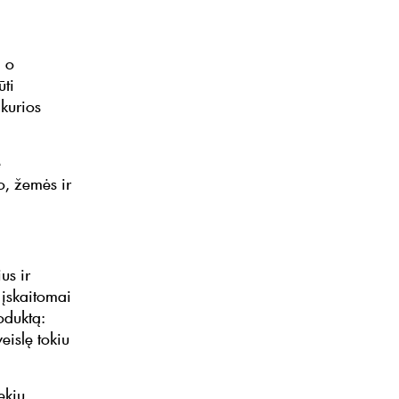
, o
ūti
 kurios
e
o, žemės ir
us ir
 įskaitomai
oduktą:
eislę tokiu
ekių