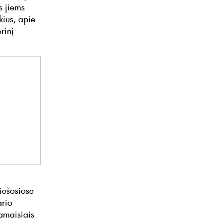
is jiems
kius, apie
rinį
iešosiose
ario
amaisiais