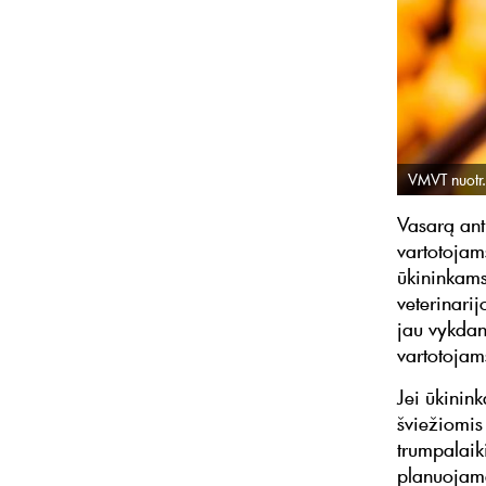
VMVT nuotr.
Vasarą ant
vartotojams
ūkininkams
veterinari
jau vykdan
vartotojam
Jei ūkinin
šviežiomis
trumpalaiki
planuojama