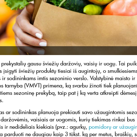
 prekystalių gausu šviežių daržovių, vaisių ir uogų. Tai pui
 įsigyti šviežių produktų tiesiai iš augintojų, o smulkiesiem
 ir sodininkams imtis sezoninio verslo. Valstybinė maisto ir
jos tarnyba (VMVT) primena, ką svarbu žinoti tiek planuojant
tiems sezoninę prekybą, taip pat į ką verta atkreipti dėmesį
s.
kas ar sodininkas planuoja prekiauti savo užaugintomis sez
 daržovėmis, vaisiais ar uogomis, kurių tiekimas rinkai bus
s ir nedideliais kiekiais (pvz.: agurkų,
pomidorų ar užaugin
 parduoti ne daugiau kaip 3 tūkst. kg per metus, braškių, s