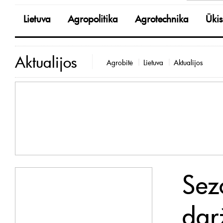
Lietuva
Agropolitika
Agrotechnika
Ūkis
Aktualijos
Agrobitė
Lietuva
Aktualijos
Sez
dar