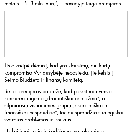
metais – 513 mln. eurų“, – posėdyje teigė premjeras.
Jis atkreipė dėmesį, kad yra klausimų, dėl kurių
kompromiso Vyriausybėje nepasiekta, jie kelsis į
Seimo Biudžeto ir finansų komitetą.
Be to, premjeras pabrėžė, kad pakeitimai verslo
konkurencingumo „dramatiškai nemažina“, o
silpniausių visuomenės grupių „ekonomiškai ir
finansiškai nespaudžia“, tačiau sprendžia strategiškai
svarbias problemas ir iššūkius.
„Pakeitimai, kaip ir žadėjome, ne reforminio