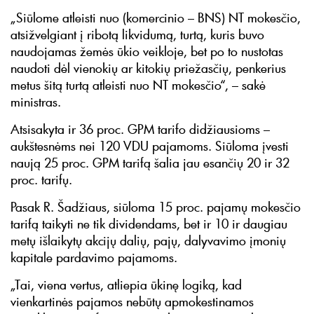
„Siūlome atleisti nuo (komercinio – BNS) NT mokesčio,
atsižvelgiant į ribotą likvidumą, turtą, kuris buvo
naudojamas žemės ūkio veikloje, bet po to nustotas
naudoti dėl vienokių ar kitokių priežasčių, penkerius
metus šitą turtą atleisti nuo NT mokesčio“, – sakė
ministras.
Atsisakyta ir 36 proc. GPM tarifo didžiausioms –
aukštesnėms nei 120 VDU pajamoms. Siūloma įvesti
naują 25 proc. GPM tarifą šalia jau esančių 20 ir 32
proc. tarifų.
Pasak R. Šadžiaus, siūloma 15 proc. pajamų mokesčio
tarifą taikyti ne tik dividendams, bet ir 10 ir daugiau
metų išlaikytų akcijų dalių, pajų, dalyvavimo įmonių
kapitale pardavimo pajamoms.
„Tai, viena vertus, atliepia ūkinę logiką, kad
vienkartinės pajamos nebūtų apmokestinamos