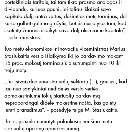
pertekliniais tarifais, tai tam tikra prasme analogas ir
dividendų, kuriuos gauni, jei toliau išlaikai savo
kapitalo dalį, antra vertus, dešimties metų terminas, dėl
kurio galbūt galima ginčytis, bet jis nustatytas tam, kad
skatintų žmones išlaikyti savo dalį akciniame kapitale“,
– sakė ministras.
Tuo metu ekonomikos ir inovacijų viceministras Marius
Stasiukaitis verslo išlaikymo iki jo pardavimo mokant
15 proc. mokestį terminą siūlė sutrumpinti nuo 10 iki
trejų metų.
„Jei įsivaizduotume startuolių sektorių (...), gautųsi, kad
jau nuo santykiniai nedidelės verslo vertės
apmokestintume tokių startuolių pardavimą
neproporcingai didele mokestine našta, kas galėtų
lemti praradimus“, – posėdyje teigė M. Stasiukaitis.
Be to, jis siūlo numatyti palankesnį nei šiuo metu
startuolių opcionų apmokestinimą.