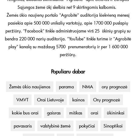
Sąjungos žemė ūkį skelbia net 9 skirtingomis kalbomis.
Žemės ūkio naujienų portalo "Agrobitė" auditorija kiekvieną mėnesį
pasiekia apie 500 000 unikalių vartotojų, apie 1700 000 puslapių
peržiūrų. "Facebook" tinkle administruojame virš 25 ūkinių grupių su
bendra 220 000 narių auditorija. "YouTube" tinkle turime ir "Agrobitė
play" kanalą su maždaug 5700 prenumeratorių ir per 1 600 000
peržiūrų.
Populiaru dabar
Žemės ūkio naujienos
parama
NMA
orų prognozė
VMVT
Orai Lietuvoje
kainos
Orų prognozė
kokie bus orai
gaisras
miškas
orai
ūkininkai
pavasaris
valstybinė žemė
pokyčiai
Sinoptikai