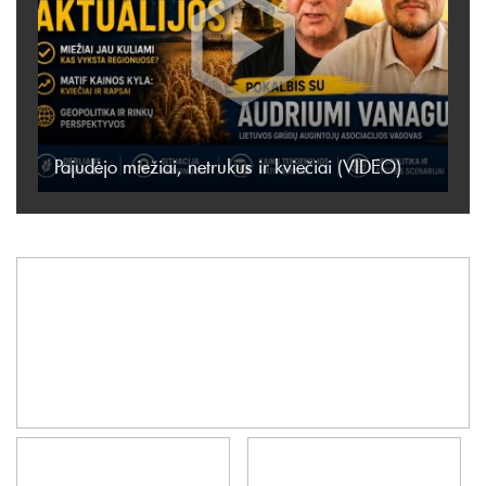
Pajudėjo miežiai, netrukus ir kviečiai (VIDEO)