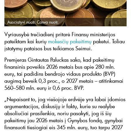
Asociatyvi nuotr. Canva nuotr.
Vyriausybė trečiadienį pritarė Finansų ministerijos
pateiktam kai kurių
mokesčių pakeitimų
paketui. Toliau
įstatymų pataisos bus teikiamos Seimui.
Premjeras Gintautas Paluckas sako, kad pakeitimų
finansinis poveikis 2026 metais bus apie 280 mln.
eurų, tai padidins bendrojo vidaus produkto (BVP)
augimą beveik 0,3 proc., o 2027 metais – atitinkamai
560–580 mln. eurų ir 0,6 proc. BVP.
„Nepaisant to, jog viešojoje erdvėje yra labai įdomios
argumentacijos, diskusijų ir faktų, kurie su realybe
absoliučiai prasilenkia, noriu pasakyti, jog iš šių
pakeitimų jau 2026 metais į Gynybos fondą, gynybai
finansuoti tiesiogiai eis 345 mln. eurų, tuo tarpu 2027