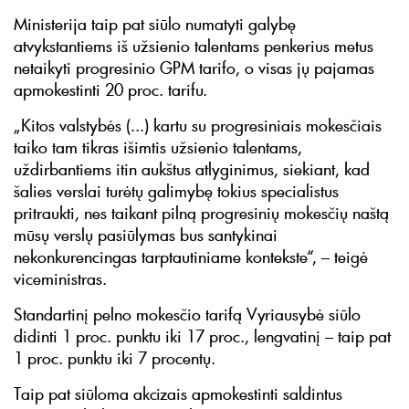
Ministerija taip pat siūlo numatyti galybę
atvykstantiems iš užsienio talentams penkerius metus
netaikyti progresinio GPM tarifo, o visas jų pajamas
apmokestinti 20 proc. tarifu.
„Kitos valstybės (...) kartu su progresiniais mokesčiais
taiko tam tikras išimtis užsienio talentams,
uždirbantiems itin aukštus atlyginimus, siekiant, kad
šalies verslai turėtų galimybę tokius specialistus
pritraukti, nes taikant pilną progresinių mokesčių naštą
mūsų verslų pasiūlymas bus santykinai
nekonkurencingas tarptautiniame kontekste“, – teigė
viceministras.
Standartinį pelno mokesčio tarifą Vyriausybė siūlo
didinti 1 proc. punktu iki 17 proc., lengvatinį – taip pat
1 proc. punktu iki 7 procentų.
Taip pat siūloma akcizais apmokestinti saldintus