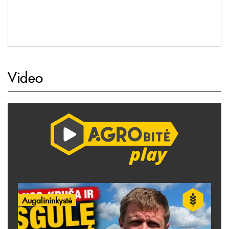
Video
Augalininkystė