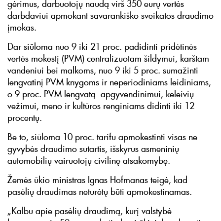
gėrimus, darbuotojų naudą virš 350 eurų vertės
darbdaviui apmokant savarankiško sveikatos draudimo
įmokas.
Dar siūloma nuo 9 iki 21 proc. padidinti pridėtinės
vertės mokestį (PVM) centralizuotam šildymui, karštam
vandeniui bei malkoms, nuo 9 iki 5 proc. sumažinti
lengvatinį PVM knygoms ir neperiodiniams leidiniams,
o 9 proc. PVM lengvatą apgyvendinimui, keleivių
vežimui, meno ir kultūros renginiams didinti iki 12
procentų.
Be to, siūloma 10 proc. tarifu apmokestinti visas ne
gyvybės draudimo sutartis, išskyrus asmeninių
automobilių vairuotojų civilinę atsakomybę.
Žemės ūkio ministras Ignas Hofmanas teigė, kad
pasėlių draudimas neturėtų būti apmokestinamas.
„Kalbu apie pasėlių draudimą, kurį valstybė