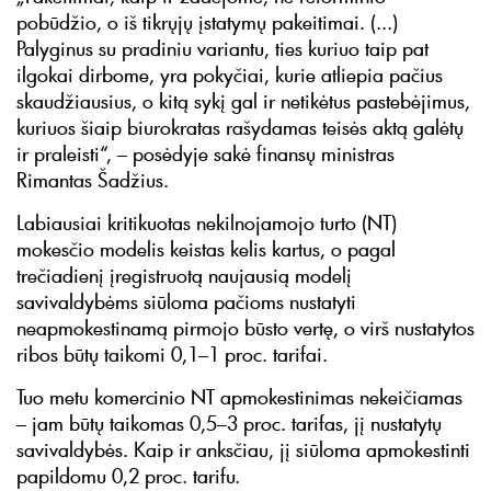
pobūdžio, o iš tikrųjų įstatymų pakeitimai. (...)
Palyginus su pradiniu variantu, ties kuriuo taip pat
ilgokai dirbome, yra pokyčiai, kurie atliepia pačius
skaudžiausius, o kitą sykį gal ir netikėtus pastebėjimus,
kuriuos šiaip biurokratas rašydamas teisės aktą galėtų
ir praleisti“, – posėdyje sakė finansų ministras
Rimantas Šadžius.
Labiausiai kritikuotas nekilnojamojo turto (NT)
mokesčio modelis keistas kelis kartus, o pagal
trečiadienį įregistruotą naujausią modelį
savivaldybėms siūloma pačioms nustatyti
neapmokestinamą pirmojo būsto vertę, o virš nustatytos
ribos būtų taikomi 0,1–1 proc. tarifai.
Tuo metu komercinio NT apmokestinimas nekeičiamas
– jam būtų taikomas 0,5–3 proc. tarifas, jį nustatytų
savivaldybės. Kaip ir anksčiau, jį siūloma apmokestinti
papildomu 0,2 proc. tarifu.