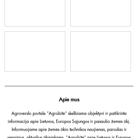
Apie mus
Agroverslo portale "Agrobitė" skelbiama objektyvi ir patikrinta
informacija apie Lietuvos, Europos Sąjungos ir pasaulio žemės ūkį.
Informuojame apie žemės ūkio technikos naujienas, parodas ir
renginius, aktualius ūkininkams. "Agrobitė" apie Lietuvos ir Europos