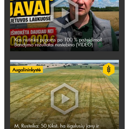
Kas nutinka pupoms po 100 % pažeidimo?
Bandymo rezultatai nustebino (VIDEO)
Augalininkystė
M. Rusteika: 50 tūkst. ha išgulusių javų ir