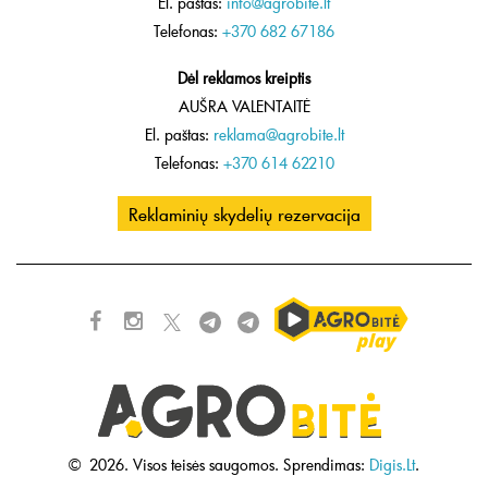
El. paštas:
info@agrobite.lt
Telefonas:
+370 682 67186
Dėl reklamos kreiptis
AUŠRA VALENTAITĖ
El. paštas:
reklama@agrobite.lt
Telefonas:
+370 614 62210
Reklaminių skydelių rezervacija
©
2026.
Visos teisės saugomos.
Sprendimas:
Digis.Lt
.