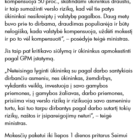
kompensuoja 50 proc., skatindami ūkininkus draustis,
ir taip sumažinti verslo riziką, kad vėl tie patys
ūkininkai nesikreiptų į valstybę pagalbos. Daug metų
buvo prie to dirbama, draudimas populiarėja ir būtų
nelogiška, kada valstybė kompensuoja, uždėti mokestį
ir po to vėl kompensuoti“, – posėdyje teigė ministras.
Jis taip pat kritikavo siūlymą ir ūkininkus apmokestinti
pagal GPM įstatymą.
„Neteisinga lyginti ūkininką su pagal darbo santykiais
dirbančiu asmeniu, nes ūkininkas, žemdirbys,
vykdantis veiklą, investuoja į savo gamybos
priemones, į gamybos žaliavas, darbo priemones,
prisiima visą verslo riziką ir rizikuoja savo asmeniniu
turtu, kai tuo tarpu dirbantys pagal darbo sutartį tokių
rizikų, naštos ir įsipareigojimų neturi“, – teigė
ministras.
Mokesčių paketui iki liepos 1 dienos pritarus Seimui