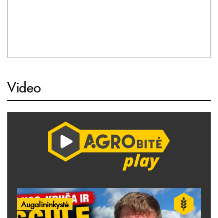
Video
Augalininkystė