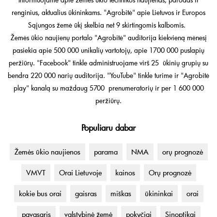
renginius, aktualius ūkininkams. "Agrobitė" apie Lietuvos ir Europos
Sąjungos žemė ūkį skelbia net 9 skirtingomis kalbomis.
Žemės ūkio naujienų portalo "Agrobitė" auditorija kiekvieną mėnesį
pasiekia apie 500 000 unikalių vartotojų, apie 1700 000 puslapių
peržiūrų. "Facebook" tinkle administruojame virš 25 ūkinių grupių su
bendra 220 000 narių auditorija. "YouTube" tinkle turime ir "Agrobitė
play" kanalą su maždaug 5700 prenumeratorių ir per 1 600 000
peržiūrų.
Populiaru dabar
Žemės ūkio naujienos
parama
NMA
orų prognozė
VMVT
Orai Lietuvoje
kainos
Orų prognozė
kokie bus orai
gaisras
miškas
ūkininkai
orai
pavasaris
valstybinė žemė
pokyčiai
Sinoptikai