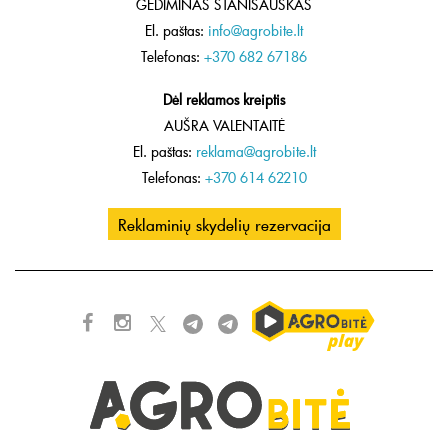
GEDIMINAS STANIŠAUSKAS
El. paštas:
info@agrobite.lt
Telefonas:
+370 682 67186
Dėl reklamos kreiptis
AUŠRA VALENTAITĖ
El. paštas:
reklama@agrobite.lt
Telefonas:
+370 614 62210
Reklaminių skydelių rezervacija