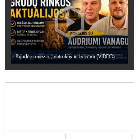
Pajudėjo miežiai, netrukus ir kviečiai (VIDEO)