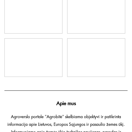
Apie mus
Agroverslo portale "Agrobitė" skelbiama objektyvi ir patikrinta
informacija apie Lietuvos, Europos Sąjungos ir pasaulio žemės ūkį.
Informuojame apie žemės ūkio technikos naujienas, parodas ir