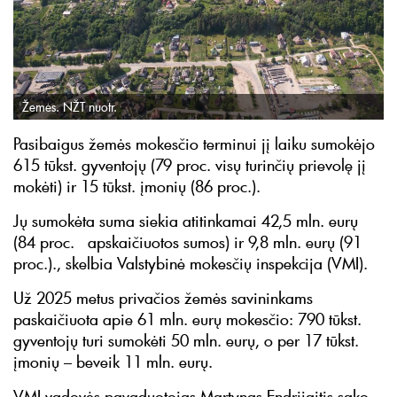
Žemės. NŽT nuotr.
Pasibaigus žemės mokesčio terminui jį laiku sumokėjo
615 tūkst. gyventojų (79 proc. visų turinčių prievolę jį
mokėti) ir 15 tūkst. įmonių (86 proc.).
Jų sumokėta suma siekia atitinkamai 42,5 mln. eurų
(84 proc. apskaičiuotos sumos) ir 9,8 mln. eurų (91
proc.)., skelbia Valstybinė mokesčių inspekcija (VMI).
Už 2025 metus privačios žemės savininkams
paskaičiuota apie 61 mln. eurų mokesčio: 790 tūkst.
gyventojų turi sumokėti 50 mln. eurų, o per 17 tūkst.
įmonių – beveik 11 mln. eurų.
VMI vadovės pavaduotojas Martynas Endrijaitis sako,