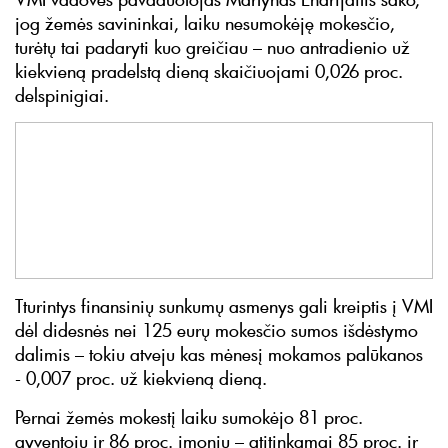
jog žemės savininkai, laiku nesumokėję mokesčio,
turėtų tai padaryti kuo greičiau – nuo antradienio už
kiekvieną pradelstą dieną skaičiuojami 0,026 proc.
delspinigiai.
Tturintys finansinių sunkumų asmenys gali kreiptis į VMI
dėl didesnės nei 125 eurų mokesčio sumos išdėstymo
dalimis – tokiu atveju kas mėnesį mokamos palūkanos
- 0,007 proc. už kiekvieną dieną.
Pernai žemės mokestį laiku sumokėjo 81 proc.
gyventojų ir 86 proc. įmonių – atitinkamai 85 proc. ir