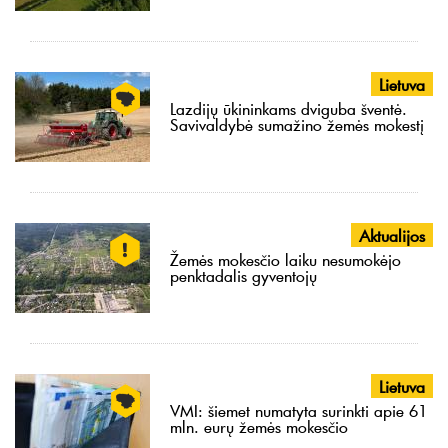
Lietuva
Lazdijų ūkininkams dviguba šventė.
Savivaldybė sumažino žemės mokestį
Aktualijos
Žemės mokesčio laiku nesumokėjo
penktadalis gyventojų
Lietuva
VMI: šiemet numatyta surinkti apie 61
mln. eurų žemės mokesčio