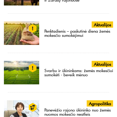
Aktualijos
Penktadienis – paskutinė diena žemės
mokesčio sumokėjimui
Aktualijos
Svarbu ir ūkininkams: žemės mokesčiui
sumokėti - beveik mėnuo
Agropolitika
Panevėžio rajono ūkininko nuo žemės
nuomos mokesčio neatleis