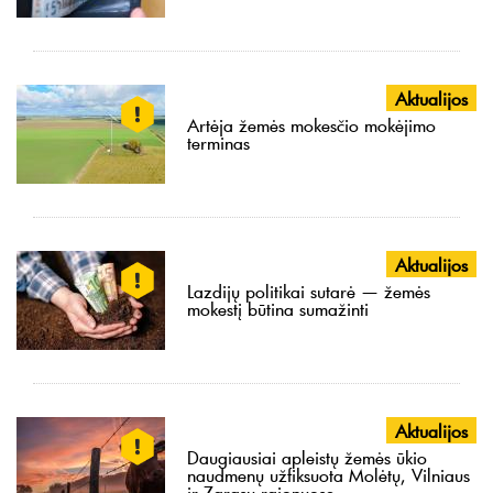
Aktualijos
Artėja žemės mokesčio mokėjimo
terminas
Aktualijos
Lazdijų politikai sutarė — žemės
mokestį būtina sumažinti
Aktualijos
Daugiausiai apleistų žemės ūkio
naudmenų užfiksuota Molėtų, Vilniaus
ir Zarasų rajonuose