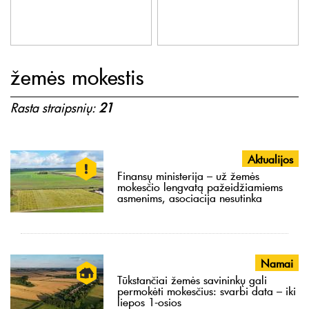
žemės mokestis
Rasta straipsnių:
21
Aktualijos
Finansų ministerija – už žemės
mokesčio lengvatą pažeidžiamiems
asmenims, asociacija nesutinka
Namai
Tūkstančiai žemės savininkų gali
permokėti mokesčius: svarbi data – iki
liepos 1-osios