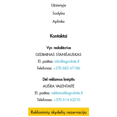
Užsienyje
Sodyba
Aplinka
Kontaktai
Vyr. redaktorius
GEDIMINAS STANIŠAUSKAS
El. paštas:
info@agrobite.lt
Telefonas:
+370 682 67186
Dėl reklamos kreiptis
AUŠRA VALENTAITĖ
El. paštas:
reklama@agrobite.lt
Telefonas:
+370 614 62210
Reklaminių skydelių rezervacija