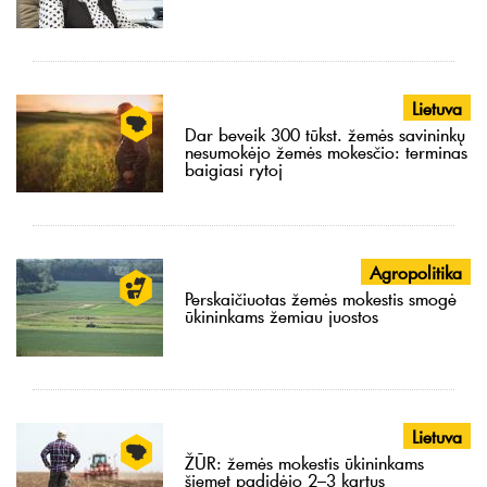
Lietuva
Dar beveik 300 tūkst. žemės savininkų
nesumokėjo žemės mokesčio: terminas
baigiasi rytoj
Agropolitika
Perskaičiuotas žemės mokestis smogė
ūkininkams žemiau juostos
Lietuva
ŽŪR: žemės mokestis ūkininkams
šiemet padidėjo 2–3 kartus