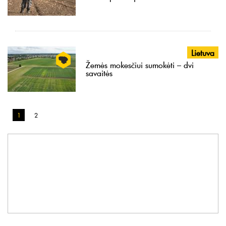
Lietuva
Žemės mokesčiui sumokėti – dvi
savaitės
1
2