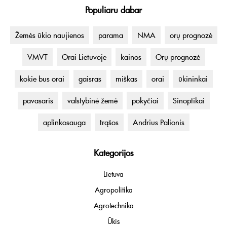
Populiaru dabar
Žemės ūkio naujienos
parama
NMA
orų prognozė
VMVT
Orai Lietuvoje
kainos
Orų prognozė
kokie bus orai
gaisras
miškas
orai
ūkininkai
pavasaris
valstybinė žemė
pokyčiai
Sinoptikai
aplinkosauga
trąšos
Andrius Palionis
Kategorijos
Lietuva
Agropolitika
Agrotechnika
Ūkis