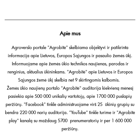
Apie mus
Agroverslo portale "Agrobitė" skelbiama objektyvi ir patikrinta
informacija apie Lietuvos, Europos Sąjungos ir pasaulio žemės ūkį.
Informuojame apie žemės ūkio technikos naujienas, parodas ir
renginius, aktualius ūkininkams. "Agrobitė" apie Lietuvos ir Europos
Sąjungos žemė ūkį skelbia net 9 skirtingomis kalbomis.
Žemės ūkio naujienų portalo "Agrobitė" auditorija kiekvieną mėnesį
pasiekia apie 500 000 unikalių vartotojų, apie 1700 000 puslapių
peržiūrų. "Facebook" tinkle administruojame virš 25 ūkinių grupių su
bendra 220 000 narių auditorija. "YouTube" tinkle turime ir "Agrobitė
play" kanalą su maždaug 5700 prenumeratorių ir per 1 600 000
peržiūrų.