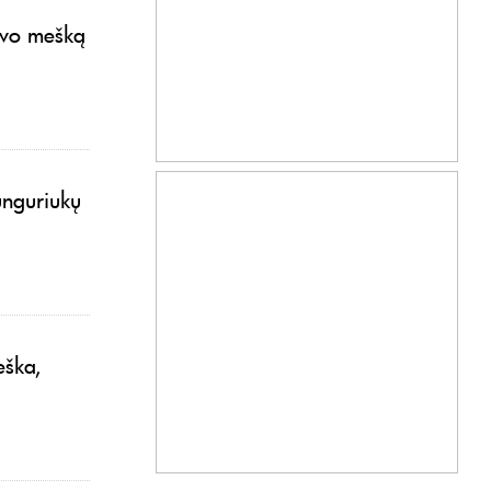
avo mešką
 unguriukų
eška,