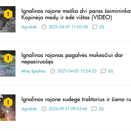
Ignalinos rajone meška dvi paras šeimininka
Kopinėjo medų ir ėdė vištas (VIDEO)
Agrobitė
2025-04-07 11:05:58
(0)
Ignalinos rajonas pagalvės mokesčiui dar
nepasiruošęs
Mūsų Ignalina
2025-04-05 15:54:33
(0)
Ignalinos rajone sudegė traktorius ir šieno r
Agrobitė
2024-09-21 09:53:46
(0)