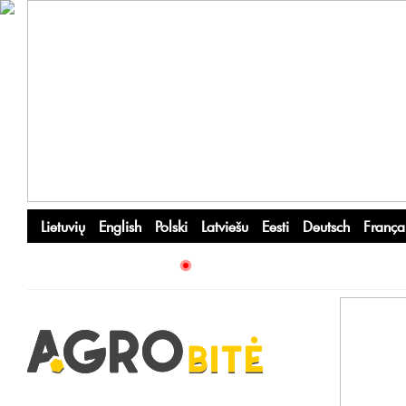
Lietuvių
English
Polski
Latviešu
Eesti
Deutsch
França