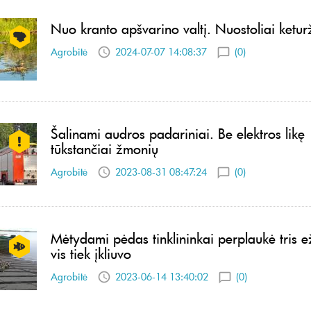
Nuo kranto apšvarino valtį. Nuostoliai ketur
Agrobitė
2024-07-07 14:08:37
(0)
Šalinami audros padariniai. Be elektros likę
tūkstančiai žmonių
Agrobitė
2023-08-31 08:47:24
(0)
Mėtydami pėdas tinklininkai perplaukė tris e
vis tiek įkliuvo
Agrobitė
2023-06-14 13:40:02
(0)