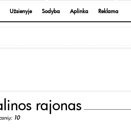
Užsienyje
Sodyba
Aplinka
Reklama
alinos rajonas
ipsnių:
10