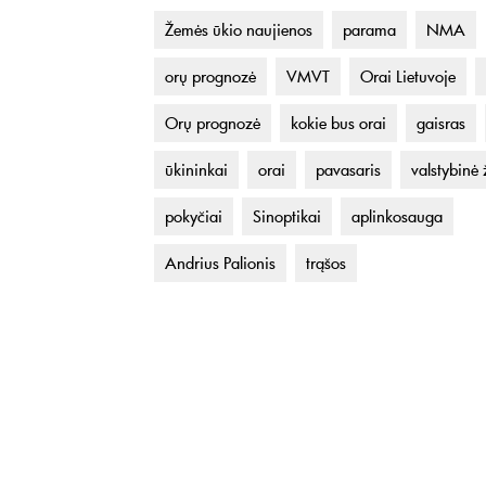
Žemės ūkio naujienos
parama
NMA
orų prognozė
VMVT
Orai Lietuvoje
Orų prognozė
kokie bus orai
gaisras
ūkininkai
orai
pavasaris
valstybinė
pokyčiai
Sinoptikai
aplinkosauga
Andrius Palionis
trąšos