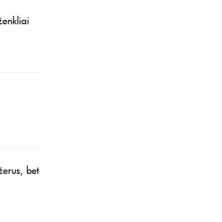
ženkliai
žerus, bet