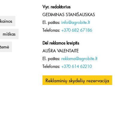
Vyr. redaktorius
GEDIMINAS STANIŠAUSKAS
kainos
El. paštas:
info@agrobite.lt
Telefonas:
+370 682 67186
miškas
Dėl reklamos kreiptis
 žemė
AUŠRA VALENTAITĖ
El. paštas:
reklama@agrobite.lt
Telefonas:
+370 614 62210
Reklaminių skydelių rezervacija