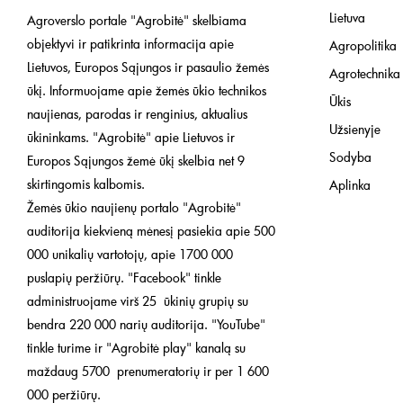
Lietuva
Agroverslo portale "Agrobitė" skelbiama
objektyvi ir patikrinta informacija apie
Agropolitika
Lietuvos, Europos Sąjungos ir pasaulio žemės
Agrotechnika
ūkį. Informuojame apie žemės ūkio technikos
Ūkis
naujienas, parodas ir renginius, aktualius
Užsienyje
ūkininkams. "Agrobitė" apie Lietuvos ir
Sodyba
Europos Sąjungos žemė ūkį skelbia net 9
skirtingomis kalbomis.
Aplinka
Žemės ūkio naujienų portalo "Agrobitė"
auditorija kiekvieną mėnesį pasiekia apie 500
000 unikalių vartotojų, apie 1700 000
puslapių peržiūrų. "Facebook" tinkle
administruojame virš 25 ūkinių grupių su
bendra 220 000 narių auditorija. "YouTube"
tinkle turime ir "Agrobitė play" kanalą su
maždaug 5700 prenumeratorių ir per 1 600
000 peržiūrų.