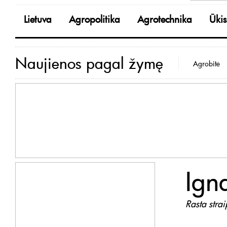
Lietuva
Agropolitika
Agrotechnika
Ūkis
Naujienos pagal žymę
Agrobitė
Ign
Rasta stra