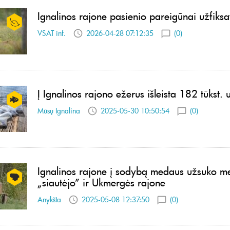
Ignalinos rajone pasienio pareigūnai užfiks
VSAT inf.
2026-04-28 07:12:35
(0)
Į Ignalinos rajono ežerus išleista 182 tūkst.
Mūsų Ignalina
2025-05-30 10:50:54
(0)
Ignalinos rajone į sodybą medaus užsuko m
„siautėjo” ir Ukmergės rajone
Anykšta
2025-05-08 12:37:50
(0)