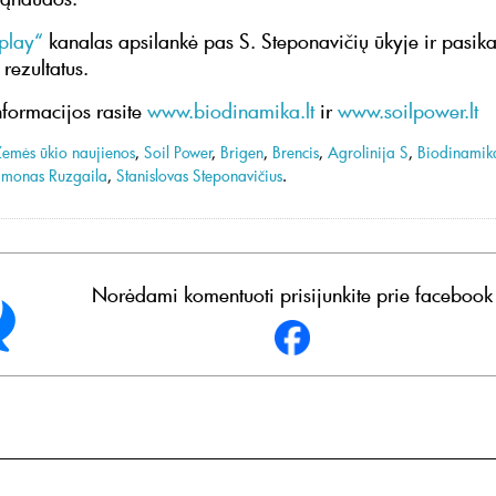
play“
kanalas apsilankė pas S. Steponavičių ūkyje ir pasik
rezultatus.
formacijos rasite
www.biodinamika.lt
ir
www.soilpower.lt
Žemės ūkio naujienos
,
Soil Power
,
Brigen
,
Brencis
,
Agrolinija S
,
Biodinamik
imonas Ruzgaila
,
Stanislovas Steponavičius
.
Norėdami komentuoti prisijunkite prie facebook