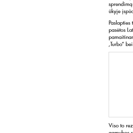
sprendimą d
ūkyje įspūd
Paslapties 
pasėtos Lat
pamaitinam
‚Turbo“ bei
Viso to re
gamybos 