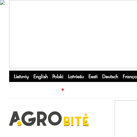
Lietuvių
English
Polski
Latviešu
Eesti
Deutsch
França