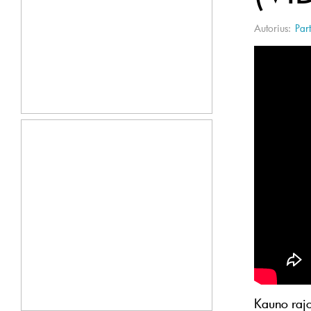
Autorius:
Part
Kauno rajo