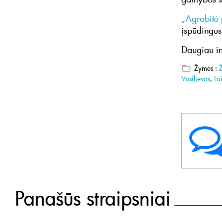
„Agrobitė 
įspūdingus 
Daugiau in
Žymės :
Vasiljevas
,
La
Panašūs straipsniai