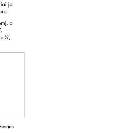
iai jo
aro.
emį, o
‘,
a S‘,
ažesnės