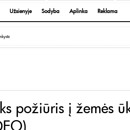
Užsienyje
Sodyba
Aplinka
Reklama
nkystė
ks požiūris į žemės ūk
DEO)