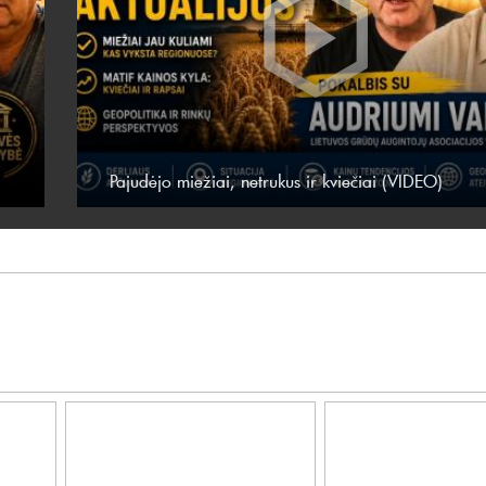
Pajudėjo miežiai, netrukus ir kviečiai (VIDEO)