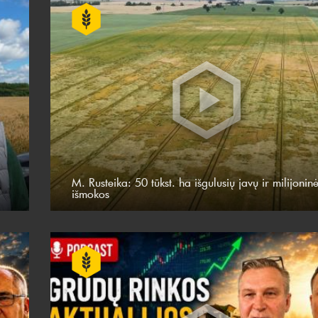
M. Rusteika: 50 tūkst. ha išgulusių javų ir milijonin
išmokos