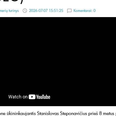
nerių turinys
2026-07-07 15:51:25
Komentarai:
0
ne ūkininkaujantis Stanislovas Steponavičius prieš 8 metus 