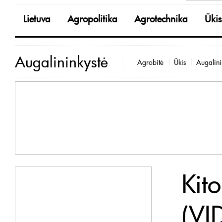
Lietuva
Agropolitika
Agrotechnika
Ūkis
Augalininkystė
Agrobitė
Ūkis
Augalini
Kito
(VI