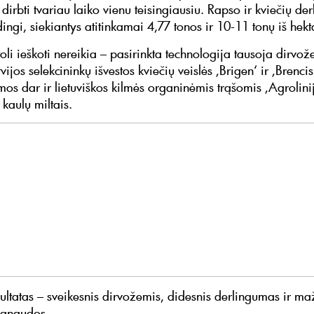
irbti tvariau laiko vienu teisingiausiu. Rapso ir kviečių derl
ingi, siekiantys atitinkamai 4,77 tonos ir 10-11 tonų iš hekt
toli ieškoti nereikia – pasirinkta technologija tausoja dirvož
vijos selekcininkų išvestos kviečių veislės ‚Brigen‘ ir ‚Brencis
os dar ir lietuviškos kilmės organinėmis trąšomis ‚Agrolinij
 kaulų miltais.
zultatas – sveikesnis dirvožemis, didesnis derlingumas ir m
sąnaudos.