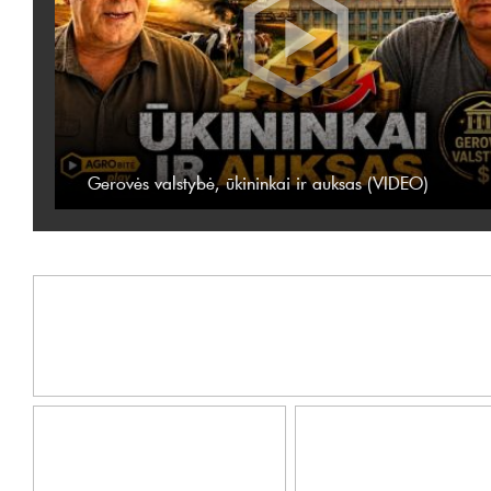
Gerovės valstybė, ūkininkai ir auksas (VIDEO)