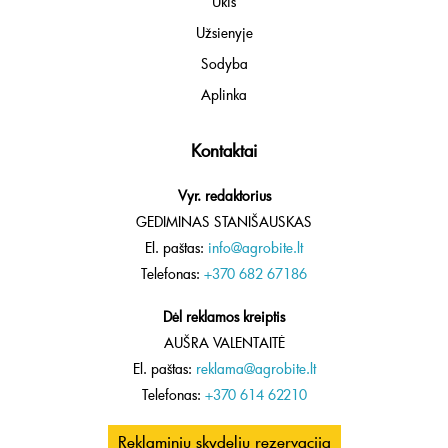
Ūkis
Užsienyje
Sodyba
Aplinka
Kontaktai
Vyr. redaktorius
GEDIMINAS STANIŠAUSKAS
El. paštas:
info@agrobite.lt
Telefonas:
+370 682 67186
Dėl reklamos kreiptis
AUŠRA VALENTAITĖ
El. paštas:
reklama@agrobite.lt
Telefonas:
+370 614 62210
Reklaminių skydelių rezervacija