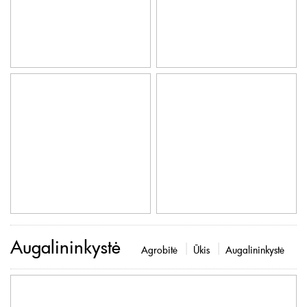
Augalininkystė
Agrobitė
Ūkis
Augalininkystė