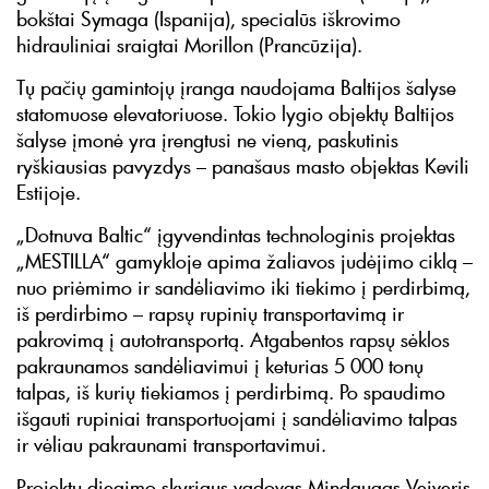
bokštai Symaga (Ispanija), specialūs iškrovimo
hidrauliniai sraigtai Morillon (Prancūzija).
Tų pačių gamintojų įranga naudojama Baltijos šalyse
statomuose elevatoriuose. Tokio lygio objektų Baltijos
šalyse įmonė yra įrengtusi ne vieną, paskutinis
ryškiausias pavyzdys – panašaus masto objektas Kevili
Estijoje.
„Dotnuva Baltic“ įgyvendintas technologinis projektas
„MESTILLA“ gamykloje apima žaliavos judėjimo ciklą –
nuo priėmimo ir sandėliavimo iki tiekimo į perdirbimą,
iš perdirbimo – rapsų rupinių transportavimą ir
pakrovimą į autotransportą. Atgabentos rapsų sėklos
pakraunamos sandėliavimui į keturias 5 000 tonų
talpas, iš kurių tiekiamos į perdirbimą. Po spaudimo
išgauti rupiniai transportuojami į sandėliavimo talpas
ir vėliau pakraunami transportavimui.
Projektų diegimo skyriaus vadovas Mindaugas Veiveris