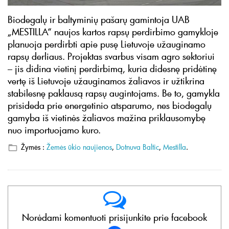
Biodegalų ir baltyminių pašarų gamintoja UAB
„MESTILLA“ naujos kartos rapsų perdirbimo gamykloje
planuoja perdirbti apie pusę Lietuvoje užauginamo
rapsų derliaus. Projektas svarbus visam agro sektoriui
– jis didina vietinį perdirbimą, kuria didesnę pridėtinę
vertę iš Lietuvoje užauginamos žaliavos ir užtikrina
stabilesnę paklausą rapsų augintojams. Be to, gamykla
prisideda prie energetinio atsparumo, nes biodegalų
gamyba iš vietinės žaliavos mažina priklausomybę
nuo importuojamo kuro.
Žymės :
Žemės ūkio naujienos
,
Dotnuva Baltic
,
Mestilla
.
Norėdami komentuoti prisijunkite prie facebook