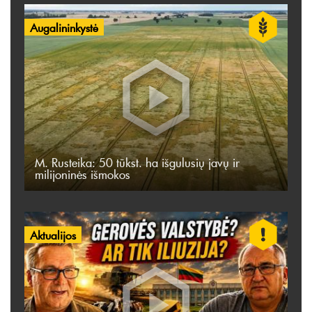
Augalininkystė
M. Rusteika: 50 tūkst. ha išgulusių javų ir
milijoninės išmokos
Aktualijos