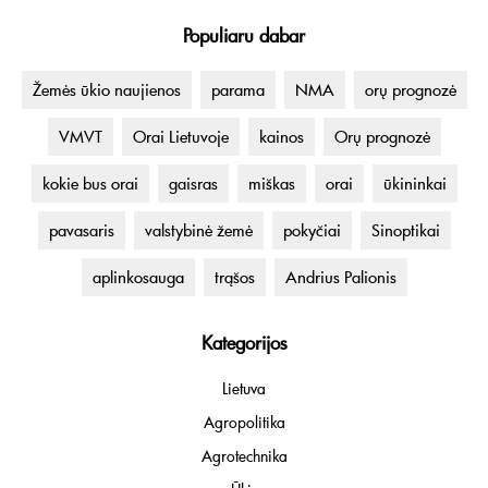
Populiaru dabar
Žemės ūkio naujienos
parama
NMA
orų prognozė
VMVT
Orai Lietuvoje
kainos
Orų prognozė
kokie bus orai
gaisras
miškas
orai
ūkininkai
pavasaris
valstybinė žemė
pokyčiai
Sinoptikai
aplinkosauga
trąšos
Andrius Palionis
Kategorijos
Lietuva
Agropolitika
Agrotechnika