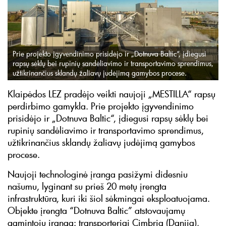
Prie projekto įgyvendinimo prisidėjo ir „Dotnuva Baltic“, įdiegusi
rapsų sėklų bei rupinių sandėliavimo ir transportavimo sprendimus,
užtikrinančius sklandų žaliavų judėjimą gamybos procese.
Klaipėdos LEZ pradėjo veikti naujoji „MESTILLA“ rapsų
perdirbimo gamykla. Prie projekto įgyvendinimo
prisidėjo ir „Dotnuva Baltic“, įdiegusi rapsų sėklų bei
rupinių sandėliavimo ir transportavimo sprendimus,
užtikrinančius sklandų žaliavų judėjimą gamybos
procese.
Naujoji technologinė įranga pasižymi didesniu
našumu, lyginant su prieš 20 metų įrengta
infrastruktūra, kuri iki šiol sėkmingai eksploatuojama.
Objekte įrengta “Dotnuva Baltic” atstovaujamų
gamintojų įranga: transporteriai Cimbria (Danija),