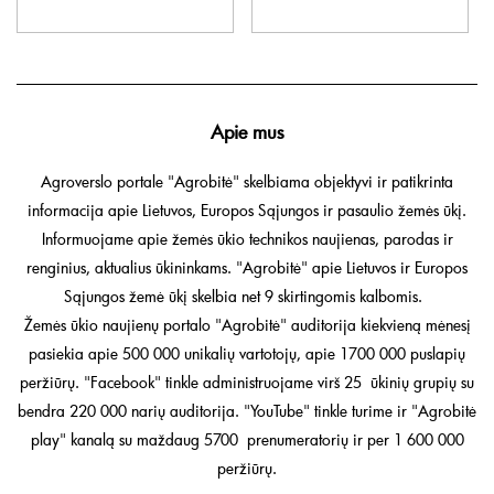
Apie mus
Agroverslo portale "Agrobitė" skelbiama objektyvi ir patikrinta
informacija apie Lietuvos, Europos Sąjungos ir pasaulio žemės ūkį.
Informuojame apie žemės ūkio technikos naujienas, parodas ir
renginius, aktualius ūkininkams. "Agrobitė" apie Lietuvos ir Europos
Sąjungos žemė ūkį skelbia net 9 skirtingomis kalbomis.
Žemės ūkio naujienų portalo "Agrobitė" auditorija kiekvieną mėnesį
pasiekia apie 500 000 unikalių vartotojų, apie 1700 000 puslapių
peržiūrų. "Facebook" tinkle administruojame virš 25 ūkinių grupių su
bendra 220 000 narių auditorija. "YouTube" tinkle turime ir "Agrobitė
play" kanalą su maždaug 5700 prenumeratorių ir per 1 600 000
peržiūrų.