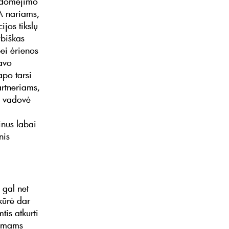
sidomėjimo
A nariams,
ijos tikslų
ybiškas
bei ėrienos
avo
apo tarsi
artneriams,
A vadovė
inus labai
nis
 gal net
kūrė dar
tis atkurti
rūmams