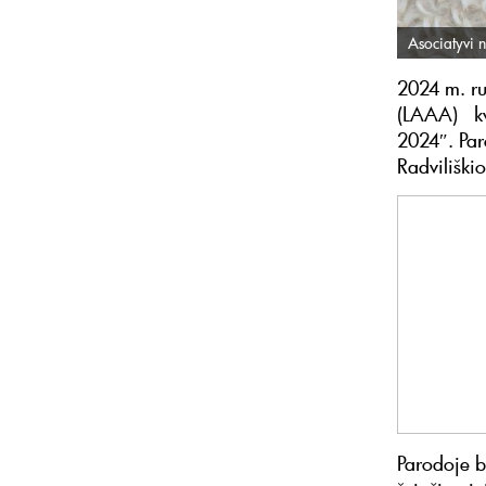
Asociatyvi n
2024 m. ru
(LAAA) kvi
2024″. Par
Radviliški
Parodoje b