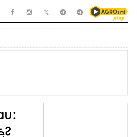
au:
ė?