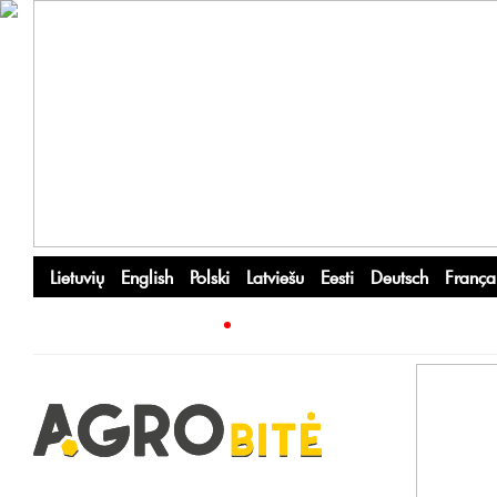
Lietuvių
English
Polski
Latviešu
Eesti
Deutsch
França