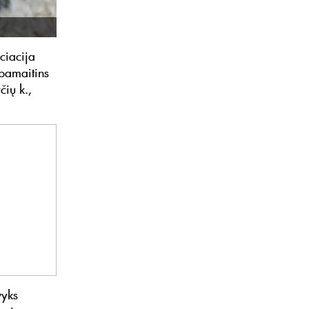
ciacija
 pamaitins
čių k.,
vyks