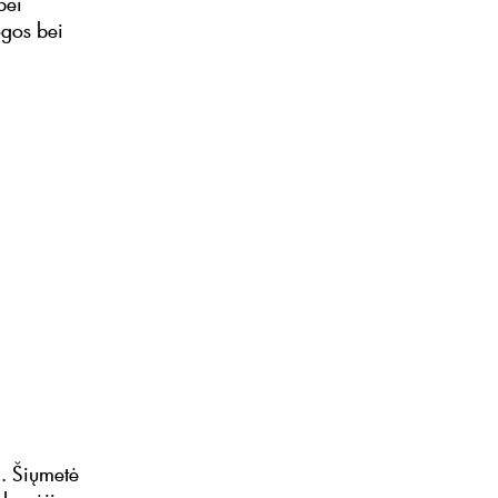
bei
ogos bei
į. Šiųmetė