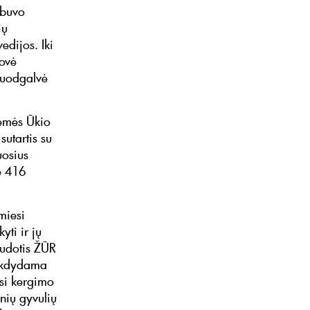
 buvo
ių
edijos. Iki
rovė
 juodgalvė
Žemės Ūkio
sutartis su
uosius
ė 416
miesi
yti ir jų
audotis ŽŪR
Vykdydama
osi kergimo
inių gyvulių