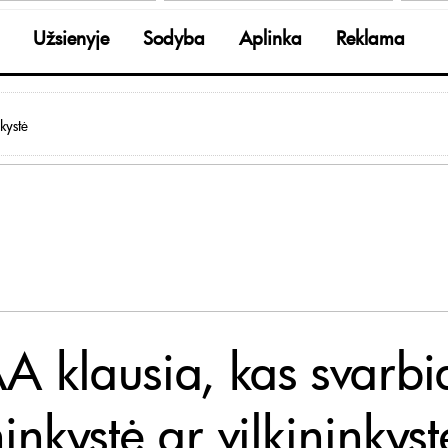
Užsienyje
Sodyba
Aplinka
Reklama
kystė
A klausia, kas svarbi
inkystė ar vilkininkyst