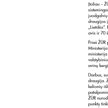
(toliau – 
sisteminga
juodgalvių 
draugijos 
„Lietūkis“
avis ir 70 
Prieš ŽŪR 
Ministerija
ministerija
valstybini
avinų kerg
Darbus, su
draugija. 
kelionių i
patalpomis
ŽŪR nurody
punktų tink