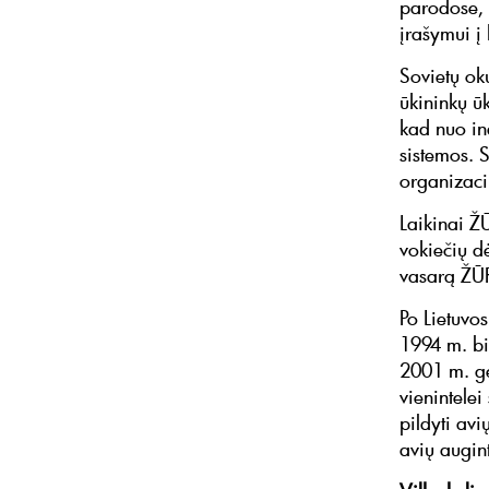
parodose, 
įrašymui į
Sovietų ok
ūkininkų ūk
kad nuo ind
sistemos. 
organizaci
Laikinai Ž
vokiečių d
vasarą ŽŪR
Po Lietuvo
1994 m. bi
2001 m. ge
vienintelei
pildyti av
avių augin