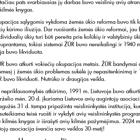
tačiau pats svarbiausias jų darbas buvo veislinių avių atra
 kilmės knygas.
upacijos sąlygomis vykdoma žemės ūkio reforma buvo tik l
ių kūrimo iliuzija. Dar ruošiantis žemės ūkio reformai, jau 
ividualių ūkių turi būti pereita prie kolūkių ir valstybinių ūk
Suprantama, tokiai sistemai ŽŪR buvo nereikalingi ir 1940 
ja buvo likviduota.
ŪR buvo atkurti vokiečių okupacijos metais. ŽŪR bandymai a
ėmesį į žemės ūkio problemas sukėlė jų nepasitenkinimą ir
 buvo likviduoti. Nutrūko ir draugijos veikla.
s nepriklausomybės atkūrimo, 1991 m. Lietuvoje buvo atkurt
rželio mėn. 20 d. įkuriama Lietuvos avių augintojų asociacij
gužės 31 d. tampa pripažinta veislininkystės institucija, kur
 suteikiama teisė ruošti ir vykdyti avių veislininkystės progr
ių kilmės knygas ir išrašyti avių kilmės pažymėjimus. 2024 m
tojų asociacija švenčia savo veiklos 30-metį!