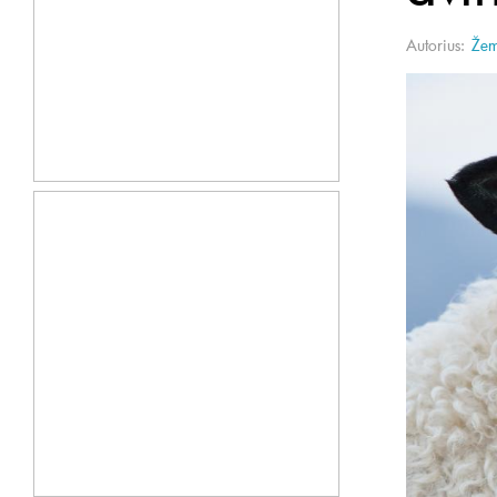
Autorius:
Žem