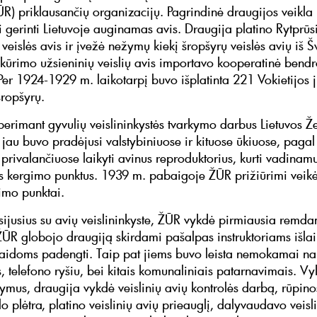
ŽŪR) priklausančių organizacijų. Pagrindinė draugijos veikla
i gerinti Lietuvoje auginamas avis. Draugija platino Rytprūs
veislės avis ir įvežė nežymų kiekį šropšyrų veislės avių iš Šv
įkūrimo užsieninių veislių avis importavo kooperatinė bend
. Per 1924-1929 m. laikotarpį buvo išplatinta 221 Vokietijos
šropšyrų.
perimant gyvulių veislininkystės tvarkymo darbus Lietuvos 
 jau buvo pradėjusi valstybiniuose ir kituose ūkiuose, pagal 
 privalančiuose laikyti avinus reproduktorius, kurti vadinam
us kergimo punktus. 1939 m. pabaigoje ŽŪR prižiūrimi veik
imo punktai.
sijusius su avių veislininkyste, ŽŪR vykdė pirmiausia remda
ŽŪR globojo draugiją skirdami pašalpas instruktoriams išlaik
šlaidoms padengti. Taip pat jiems buvo leista nemokamai n
, telefono ryšiu, bei kitais komunaliniais patarnavimais. 
mus, draugija vykdė veislinių avių kontrolės darbą, rūpin
lo plėtra, platino veislinių avių prieauglį, dalyvaudavo veisl