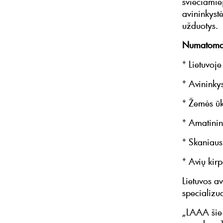
šviečiamiej
avininkyst
užduotys.
Numatoma
* Lietuvoje
* Avininky
* Žemės ūk
* Amatinin
* Skaniausi
* Avių kir
Lietuvos a
specializu
„LAAA šie 