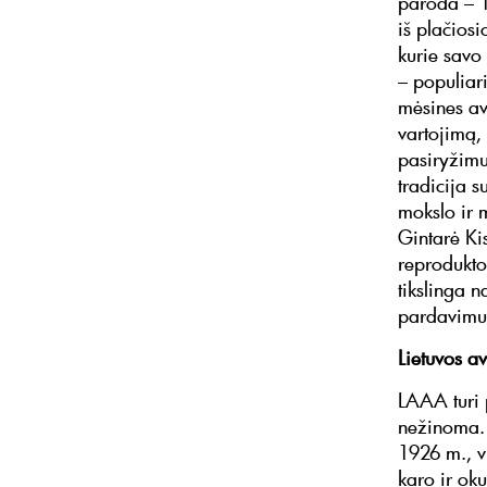
paroda – 1
iš plačios
kurie savo 
– populiari
mėsines avi
vartojimą,
pasiryžimu
tradicija 
mokslo ir 
Gintarė Kis
reproduktor
tikslinga n
pardavimui
Lietuvos av
LAAA turi p
nežinoma. 
1926 m., vi
karo ir ok