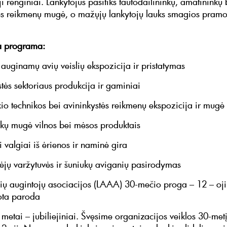
i renginiai. Lankytojus pasitiks tautodailininkų, amatininkų 
ės reikmenų mugė, o mažųjų lankytojų lauks smagios pram
 programa:
 auginamų avių veislių ekspozicija ir pristatymas
stės sektoriaus produkcija ir gaminiai
io technikos bei avininkystės reikmenų ekspozicija ir mugė
kų mugė vilnos bei mėsos produktais
 valgiai iš ėrienos ir naminė gira
pėjų varžytuvės ir šuniukų aviganių pasirodymas
vių augintojų asociacijos (LAAA) 30-mečio proga – 12 – oji
ota paroda
metai – jubiliejiniai. Švęsime organizacijos veiklos 30-met