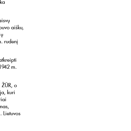
nka
aisvų
buvo aišku,
ių
m. rudenį
tkreipti
 1942 m.
i ŽŪR, o
a, kuri
iai
amas,
. Lietuvos