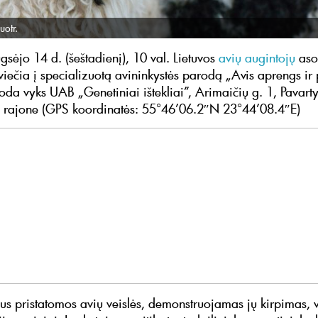
uotr.
gsėjo 14 d. (šeštadienį), 10 val. Lietuvos
avių augintojų
aso
ečia į specializuotą avininkystės parodą „Avis aprengs ir
oda vyks UAB „Genetiniai ištekliai”, Arimaičių g. 1, Pavarty
o rajone (GPS koordinatės: 55°46’06.2″N 23°44’08.4″E)
us pristatomos avių veislės, demonstruojamas jų kirpimas, 