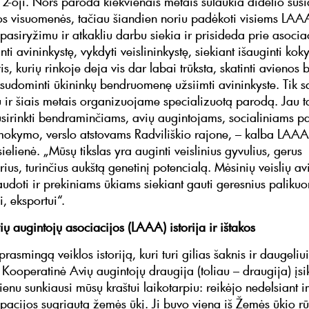
2-oji. Nors paroda kiekvienais metais sulaukia didelio su
ios visuomenės, tačiau šiandien noriu padėkoti visiems LAA
pasiryžimu ir atkakliu darbu siekia ir prisideda prie asociac
nti avininkystę, vykdyti veislininkystę, siekiant išauginti kok
s, kurių rinkoje deja vis dar labai trūksta, skatinti avienos 
 sudominti ūkininkų bendruomenę užsiimti avininkyste. Tik s
 ir šiais metais organizuojame specializuotą parodą. Jau t
susirinkti bendraminčiams, avių augintojams, socialiniams p
mokymo, verslo atstovams Radviliškio rajone, – kalba LAA
ielienė. „Mūsų tikslas yra auginti veislinius gyvulius, gerus
ius, turinčius aukštą genetinį potencialą. Mėsinių veislių av
audoti ir prekiniams ūkiams siekiant gauti geresnius palikuo
, eksportui“.
ių augintojų asociacijos (LAAA) istorija ir ištakos
rasmingą veiklos istoriją, kuri turi gilias šaknis ir daugeliui
Kooperatinė Avių augintojų draugija (toliau – draugija) įsi
enu sunkiausi mūsų kraštui laikotarpiu: reikėjo nedelsiant im
upacijos sugriautą žemės ūkį. Ji buvo viena iš Žemės ūkio 